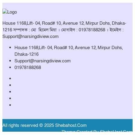
House 1168,Lift- 04, Road# 10, Avenue 12, Mirpur Dohs, Dhaka-
1216 সম্পাদক : মো হিমেল মিয়া । মোবাইল : 01978188268 । ইমেইল :
Support@narsingdiview.com
House 1168,Lift- 04, Road# 10, Avenue 12, Mirpur Dohs,
Dhaka-1216
Support@narsingdiview.com
01978188268
All rights reserved © 2025 Shebahost.Com
Theme Created By ShebaHost.Com