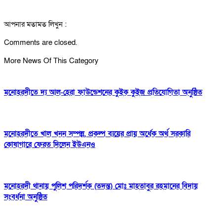
আপনার মতামত লিখুন :
Comments are closed.
More News Of This Category
মনোহরদীতে দ্য আল-হেরা ফাউন্ডেশনের কুইক কুইজ প্রতিযোগিতা অনুষ্ঠিত
মনোহরদীতে খাল খনন সম্পন্ন, প্রকল্প ব্যয়ের প্রায় অর্ধেক অর্থ সরকারি
কোষাগারে ফেরত দিলেন ইউএনও
মনোহরদী থানায় পুলিশ পরিদর্শক (তদন্ত) মোঃ মাহতাবুর রহমানের বিদায়
সংবর্ধনা অনুষ্ঠিত