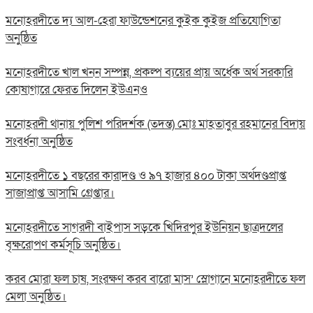
মনোহরদীতে দ্য আল-হেরা ফাউন্ডেশনের কুইক কুইজ প্রতিযোগিতা
অনুষ্ঠিত
মনোহরদীতে খাল খনন সম্পন্ন, প্রকল্প ব্যয়ের প্রায় অর্ধেক অর্থ সরকারি
কোষাগারে ফেরত দিলেন ইউএনও
মনোহরদী থানায় পুলিশ পরিদর্শক (তদন্ত) মোঃ মাহতাবুর রহমানের বিদায়
সংবর্ধনা অনুষ্ঠিত
মনোহরদীতে ১ বছরের কারাদণ্ড ও ৯৭ হাজার ৪০০ টাকা অর্থদণ্ডপ্রাপ্ত
সাজাপ্রাপ্ত আসামি গ্রেপ্তার।
মনোহরদীতে সাগরদী বাইপাস সড়কে খিদিরপুর ইউনিয়ন ছাত্রদলের
বৃক্ষরোপণ কর্মসূচি অনুষ্ঠিত।
করব মোরা ফল চাষ, সংরক্ষণ করব বারো মাস’ স্লোগানে মনোহরদীতে ফল
মেলা অনুষ্ঠিত।