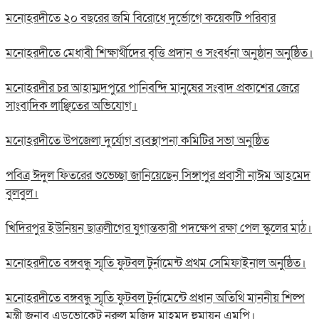
মনোহরদীতে ২০ বছরের জমি বিরোধে দুর্ভোগে কয়েকটি পরিবার
মনোহরদীতে মেধাবী শিক্ষার্থীদের বৃত্তি প্রদান ও সংবর্ধনা অনুষ্ঠান অনুষ্ঠিত।
মনোহরদীর চর আহাম্মদপুরে পানিবন্দি মানুষের সংবাদ প্রকাশের জেরে
সাংবাদিক লাঞ্ছিতের অভিযোগ।
মনোহরদীতে উপজেলা দুর্যোগ ব্যবস্থাপনা কমিটির সভা অনুষ্ঠিত
পবিত্র ঈদুল ফিতরের শুভেচ্ছা জানিয়েছেন সিঙ্গাপুর প্রবাসী নাঈম আহমেদ
বুলবুল।
খিদিরপুর ইউনিয়ন ছাত্রলীগের যুগান্তকারী পদক্ষেপ রক্ষা পেল স্কুলের মাঠ।
মনোহরদীতে বঙ্গবন্ধু স্মৃতি ফুটবল টুর্নামেন্ট প্রথম সেমিফাইনাল অনুষ্ঠিত।
মনোহরদীতে বঙ্গবন্ধু স্মৃতি ফুটবল টুর্নামেন্টে প্রধান অতিথি মাননীয় শিল্প
মন্ত্রী জনাব এডভোকেট নুরুল মজিদ মাহমুদ হুমায়ূন এমপি।