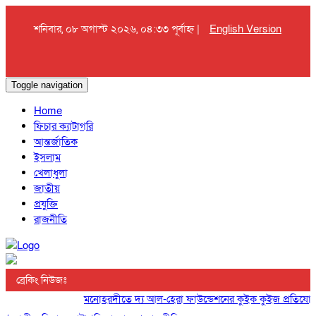
শনিবার, ০৮ অগাস্ট ২০২৬, ০৪:৩৩ পূর্বাহ্ন |
English Version
Toggle navigation
Home
ফিচার ক্যাটাগরি
আন্তর্জাতিক
ইসলাম
খেলাধুলা
জাতীয়
প্রযুক্তি
রাজনীতি
ব্রেকিং নিউজঃ
মনোহরদীতে দ্য আল-হেরা ফাউন্ডেশনের কুইক কুইজ প্রতিযোগিতা 