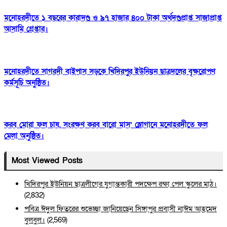
মনোহরদীতে ১ বছরের কারাদণ্ড ও ৯৭ হাজার ৪০০ টাকা অর্থদণ্ডপ্রাপ্ত সাজাপ্রাপ্ত
আসামি গ্রেপ্তার।
মনোহরদীতে সাগরদী বাইপাস সড়কে খিদিরপুর ইউনিয়ন ছাত্রদলের বৃক্ষরোপণ
কর্মসূচি অনুষ্ঠিত।
করব মোরা ফল চাষ, সংরক্ষণ করব বারো মাস’ স্লোগানে মনোহরদীতে ফল
মেলা অনুষ্ঠিত।
Most Viewed Posts
খিদিরপুর ইউনিয়ন ছাত্রলীগের যুগান্তকারী পদক্ষেপ রক্ষা পেল স্কুলের মাঠ।
(2,832)
পবিত্র ঈদুল ফিতরের শুভেচ্ছা জানিয়েছেন সিঙ্গাপুর প্রবাসী নাঈম আহমেদ
বুলবুল।
(2,569)