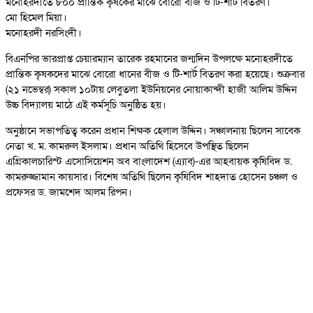
মনোহরদীতে ৮০০ প্রান্তিক কৃষকের মাঝে বোরো বীজ ও টি-শার্ট বিতরণ।
মো হিমেল মিয়া।
মনোহরদী নরসিংদী।
বিএনপির ভারপ্রাপ্ত চেয়ারম্যান তারেক রহমানের জন্মদিন উপলক্ষে মনোহরদীতে
প্রান্তিক কৃষকদের মাঝে বোরো ধানের বীজ ও টি-শার্ট বিতরণ করা হয়েছে। শুক্রবার
(২১ নভেম্বর) সকাল ১০টায় লেবুতলা ইউনিয়নের নোয়াকান্দী হাজী আলিম উদ্দিন
উচ্চ বিদ্যালয় মাঠে এই কর্মসূচি অনুষ্ঠিত হয়।
অনুষ্ঠানে সভাপতিত্ব করেন প্রধান শিক্ষক হেলাল উদ্দিন। সঞ্চালনায় ছিলেন সাবেক
নেতা খ. ম. কামরুল ইসলাম। প্রধান অতিথি হিসেবে উপস্থিত ছিলেন
এগ্রিকালচারিস্ট এসোসিয়েশন অব বাংলাদেশ (এ্যাব)-এর আহবায়ক কৃষিবিদ ড.
কামরুজ্জামান কায়সার। বিশেষ অতিথি ছিলেন কৃষিবিদ শাহদাত হোসেন চঞ্চল ও
প্রফেসর ড. জামশেদ আলম রিপন।