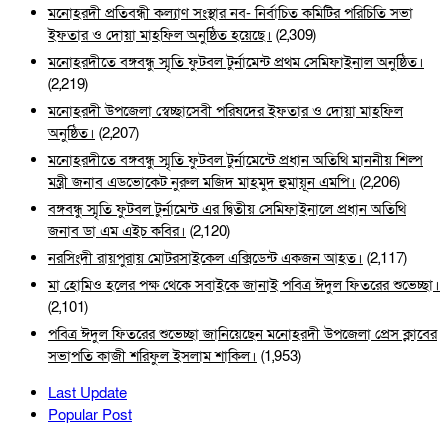
মনোহরদী প্রতিবন্ধী কল্যাণ সংস্থার নব- নির্বাচিত কমিটির পরিচিতি সভা
ইফতার ও দোয়া মাহফিল অনুষ্ঠিত হয়েছে।
(2,309)
মনোহরদীতে বঙ্গবন্ধু স্মৃতি ফুটবল টুর্নামেন্ট প্রথম সেমিফাইনাল অনুষ্ঠিত।
(2,219)
মনোহরদী উপজেলা স্বেচ্ছাসেবী পরিষদের ইফতার ও দোয়া মাহফিল
অনুষ্ঠিত।
(2,207)
মনোহরদীতে বঙ্গবন্ধু স্মৃতি ফুটবল টুর্নামেন্টে প্রধান অতিথি মাননীয় শিল্প
মন্ত্রী জনাব এডভোকেট নুরুল মজিদ মাহমুদ হুমায়ূন এমপি।
(2,206)
বঙ্গবন্ধু স্মৃতি ফুটবল টুর্নামেন্ট এর দ্বিতীয় সেমিফাইনালে প্রধান অতিথি
জনাব ডা এম এইচ কবির।
(2,120)
নরসিংদী রায়পুরায় মোটরসাইকেল এক্সিডেন্ট একজন আহত।
(2,117)
মা হোমিও হলের পক্ষ থেকে সবাইকে জানাই পবিত্র ঈদুল ফিতরের শুভেচ্ছা।
(2,101)
পবিত্র ঈদুল ফিতরের শুভেচ্ছা জানিয়েছেন মনোহরদী উপজেলা প্রেস ক্লাবের
সভাপতি কাজী শরিফুল ইসলাম শাকিল।
(1,953)
Last Update
Popular Post