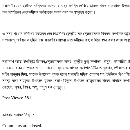
নরসিংদীর মনোহরদীতে সর্বস্তরের জনগণের মধ্যে স্বস্তি ফিরিয়ে আনতে গতকাল বিকালে উপজেল
অঙ্গ সংগঠনের নেতাকর্মীসহ সর্বস্তরের জনসাধারণ অংশগ্রহণ করেন।
এ সময় প্রধান অতিথির বক্তব্য দেন বিএনপির কেন্দ্রীয় সহ স্বেচ্ছাসেবক বিষয়ক সম্পাদক আব
সংখ্যালঘু পরিবার ও মন্দির এবং সরকারি স্থাপনা নেতাকর্মীদের পাহারা দিয়ে রক্ষা করার জন্য অ
সমাবেশে আরো উপস্থিত ছিলেন,স্বেচ্ছাসেবক দলের কেন্দ্রীয় যুগ্ম সম্পাদক মামুন, জাকারিয়
সাবেক সাধারন সম্পাদক মান্নান প্রধান, যুবদলের সাবেক সভাপতি মিল্টন তালুকদার, পৌরসভ
সচিব হান্নান মিয়া, সাবেক উপজেলা কৃষক দলের সভাপতি মফিজ মেম্বার সহ ইউনিয়ন বিএনপির 
সদস্য সচিব মাহফুজ, উপজেলা যুবদল নেতা শফিকুল, উপজেলা ছাত্রদলের সাবেক সাধারন সম্পাদক 
সোহেল, সুমন, রিমন, অপু, মাছুম সহ নেতৃবৃন্দ।
Post Views:
581
আপনার মতামত লিখুন :
Comments are closed.