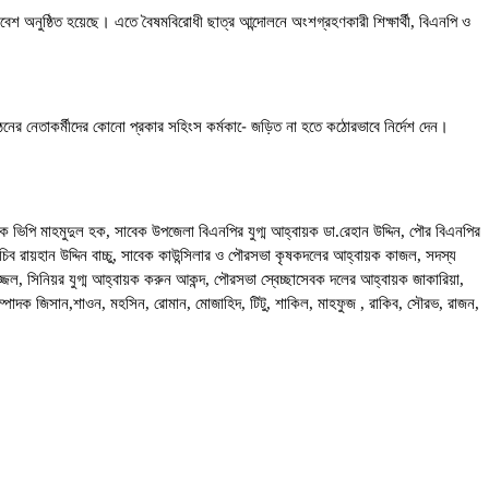
 অনুষ্ঠিত হয়েছে। এতে বৈষমবিরোধী ছাত্র আন্দোলনে অংশগ্রহণকারী শিক্ষার্থী, বিএনপি ও
ঠনের নেতাকর্মীদের কোনো প্রকার সহিংস কর্মকা-ে জড়িত না হতে কঠোরভাবে নির্দেশ দেন।
াদক ভিপি মাহমুদুল হক, সাবেক উপজেলা বিএনপির যুগ্ম আহ্বায়ক ডা.রেহান উদ্দিন, পৌর বিএনপির
 রায়হান উদ্দিন বাচ্চু, সাবেক কাউন্সিলার ও পৌরসভা কৃষকদলের আহ্বায়ক কাজল, সদস্য
ল, সিনিয়র যুগ্ম আহ্বায়ক করুন আকন্দ, পৌরসভা স্বেচ্ছাসেবক দলের আহ্বায়ক জাকারিয়া,
 সম্পাদক জিসান,শাওন, মহসিন, রোমান, মোজাহিদ, টিটু, শাকিল, মাহফুজ , রাকিব, সৌরভ, রাজন,