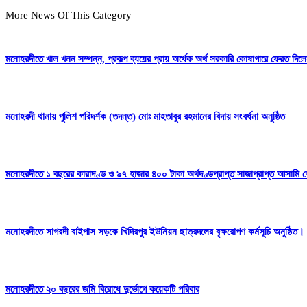
More News Of This Category
মনোহরদীতে খাল খনন সম্পন্ন, প্রকল্প ব্যয়ের প্রায় অর্ধেক অর্থ সরকারি কোষাগারে ফেরত দ
মনোহরদী থানায় পুলিশ পরিদর্শক (তদন্ত) মোঃ মাহতাবুর রহমানের বিদায় সংবর্ধনা অনুষ্ঠিত
মনোহরদীতে ১ বছরের কারাদণ্ড ও ৯৭ হাজার ৪০০ টাকা অর্থদণ্ডপ্রাপ্ত সাজাপ্রাপ্ত আসামি গ
মনোহরদীতে সাগরদী বাইপাস সড়কে খিদিরপুর ইউনিয়ন ছাত্রদলের বৃক্ষরোপণ কর্মসূচি অনুষ্ঠিত।
মনোহরদীতে ২০ বছরের জমি বিরোধে দুর্ভোগে কয়েকটি পরিবার