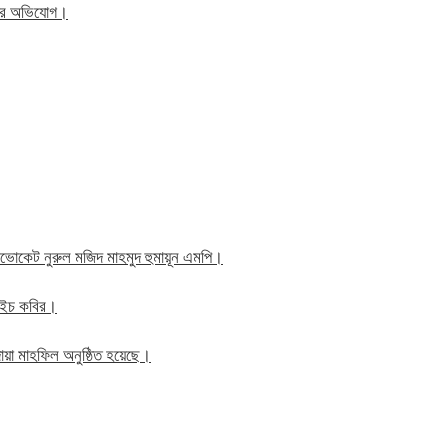
িতের অভিযোগ।
াব এডভোকেট নুরুল মজিদ মাহমুদ হুমায়ূন এমপি।
ম এইচ কবির।
য়া মাহফিল অনুষ্ঠিত হয়েছে।