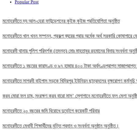
Popular Post
মনোহরদীতে দ্য আল-হেরা ফাউন্ডেশনের কুইক কুইজ প্রতিযোগিতা অনুষ্ঠিত
মনোহরদীতে খাল খনন সম্পন্ন, প্রকল্প ব্যয়ের প্রায় অর্ধেক অর্থ সরকারি কোষাগার
মনোহরদী থানায় পুলিশ পরিদর্শক (তদন্ত) মোঃ মাহতাবুর রহমানের বিদায় সংবর্ধনা অনুষ্
মনোহরদীতে ১ বছরের কারাদণ্ড ও ৯৭ হাজার ৪০০ টাকা অর্থদণ্ডপ্রাপ্ত সাজাপ্রাপ্ত
মনোহরদীতে সাগরদী বাইপাস সড়কে খিদিরপুর ইউনিয়ন ছাত্রদলের বৃক্ষরোপণ কর্মসূচি 
করব মোরা ফল চাষ, সংরক্ষণ করব বারো মাস’ স্লোগানে মনোহরদীতে ফল মেলা অনুষ্
মনোহরদীতে ২০ বছরের জমি বিরোধে দুর্ভোগে কয়েকটি পরিবার
মনোহরদীতে মেধাবী শিক্ষার্থীদের বৃত্তি প্রদান ও সংবর্ধনা অনুষ্ঠান অনুষ্ঠিত।