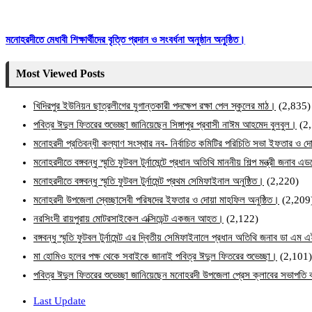
মনোহরদীতে মেধাবী শিক্ষার্থীদের বৃত্তি প্রদান ও সংবর্ধনা অনুষ্ঠান অনুষ্ঠিত।
Most Viewed Posts
খিদিরপুর ইউনিয়ন ছাত্রলীগের যুগান্তকারী পদক্ষেপ রক্ষা পেল স্কুলের মাঠ।
(2,835)
পবিত্র ঈদুল ফিতরের শুভেচ্ছা জানিয়েছেন সিঙ্গাপুর প্রবাসী নাঈম আহমেদ বুলবুল।
(2
মনোহরদী প্রতিবন্ধী কল্যাণ সংস্থার নব- নির্বাচিত কমিটির পরিচিতি সভা ইফতার ও দো
মনোহরদীতে বঙ্গবন্ধু স্মৃতি ফুটবল টুর্নামেন্টে প্রধান অতিথি মাননীয় শিল্প মন্ত্রী জনা
মনোহরদীতে বঙ্গবন্ধু স্মৃতি ফুটবল টুর্নামেন্ট প্রথম সেমিফাইনাল অনুষ্ঠিত।
(2,220)
মনোহরদী উপজেলা স্বেচ্ছাসেবী পরিষদের ইফতার ও দোয়া মাহফিল অনুষ্ঠিত।
(2,209
নরসিংদী রায়পুরায় মোটরসাইকেল এক্সিডেন্ট একজন আহত।
(2,122)
বঙ্গবন্ধু স্মৃতি ফুটবল টুর্নামেন্ট এর দ্বিতীয় সেমিফাইনালে প্রধান অতিথি জনাব ডা এ
মা হোমিও হলের পক্ষ থেকে সবাইকে জানাই পবিত্র ঈদুল ফিতরের শুভেচ্ছা।
(2,101)
পবিত্র ঈদুল ফিতরের শুভেচ্ছা জানিয়েছেন মনোহরদী উপজেলা প্রেস ক্লাবের সভাপত
Last Update