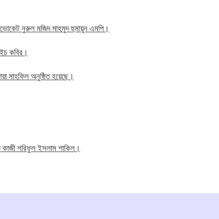
াব এডভোকেট নুরুল মজিদ মাহমুদ হুমায়ূন এমপি।
ম এইচ কবির।
য়া মাহফিল অনুষ্ঠিত হয়েছে।
তি কাজী শরিফুল ইসলাম শাকিল।