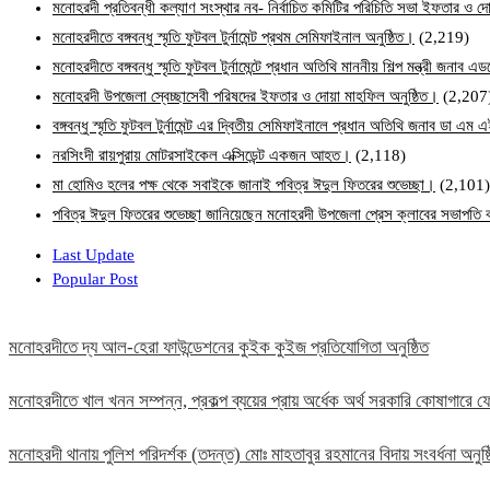
মনোহরদী প্রতিবন্ধী কল্যাণ সংস্থার নব- নির্বাচিত কমিটির পরিচিতি সভা ইফতার ও দো
মনোহরদীতে বঙ্গবন্ধু স্মৃতি ফুটবল টুর্নামেন্ট প্রথম সেমিফাইনাল অনুষ্ঠিত।
(2,219)
মনোহরদীতে বঙ্গবন্ধু স্মৃতি ফুটবল টুর্নামেন্টে প্রধান অতিথি মাননীয় শিল্প মন্ত্রী জনা
মনোহরদী উপজেলা স্বেচ্ছাসেবী পরিষদের ইফতার ও দোয়া মাহফিল অনুষ্ঠিত।
(2,207
বঙ্গবন্ধু স্মৃতি ফুটবল টুর্নামেন্ট এর দ্বিতীয় সেমিফাইনালে প্রধান অতিথি জনাব ডা এ
নরসিংদী রায়পুরায় মোটরসাইকেল এক্সিডেন্ট একজন আহত।
(2,118)
মা হোমিও হলের পক্ষ থেকে সবাইকে জানাই পবিত্র ঈদুল ফিতরের শুভেচ্ছা।
(2,101)
পবিত্র ঈদুল ফিতরের শুভেচ্ছা জানিয়েছেন মনোহরদী উপজেলা প্রেস ক্লাবের সভাপত
Last Update
Popular Post
মনোহরদীতে দ্য আল-হেরা ফাউন্ডেশনের কুইক কুইজ প্রতিযোগিতা অনুষ্ঠিত
মনোহরদীতে খাল খনন সম্পন্ন, প্রকল্প ব্যয়ের প্রায় অর্ধেক অর্থ সরকারি কোষাগার
মনোহরদী থানায় পুলিশ পরিদর্শক (তদন্ত) মোঃ মাহতাবুর রহমানের বিদায় সংবর্ধনা অনুষ্