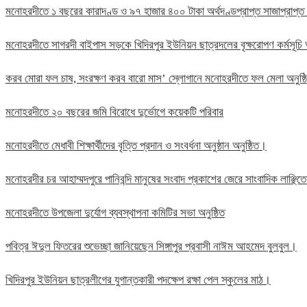
মনোহরদীতে ১ বছরের কারাদণ্ড ও ৯৭ হাজার ৪০০ টাকা অর্থদণ্ডপ্রাপ্ত সাজাপ্রাপ্ত
মনোহরদীতে সাগরদী বাইপাস সড়কে খিদিরপুর ইউনিয়ন ছাত্রদলের বৃক্ষরোপণ কর্মসূচি 
করব মোরা ফল চাষ, সংরক্ষণ করব বারো মাস’ স্লোগানে মনোহরদীতে ফল মেলা অনুষ্
মনোহরদীতে ২০ বছরের জমি বিরোধে দুর্ভোগে কয়েকটি পরিবার
মনোহরদীতে মেধাবী শিক্ষার্থীদের বৃত্তি প্রদান ও সংবর্ধনা অনুষ্ঠান অনুষ্ঠিত।
মনোহরদীর চর আহাম্মদপুরে পানিবন্দি মানুষের সংবাদ প্রকাশের জেরে সাংবাদিক লাঞ্ছ
মনোহরদীতে উপজেলা দুর্যোগ ব্যবস্থাপনা কমিটির সভা অনুষ্ঠিত
পবিত্র ঈদুল ফিতরের শুভেচ্ছা জানিয়েছেন সিঙ্গাপুর প্রবাসী নাঈম আহমেদ বুলবুল।
খিদিরপুর ইউনিয়ন ছাত্রলীগের যুগান্তকারী পদক্ষেপ রক্ষা পেল স্কুলের মাঠ।