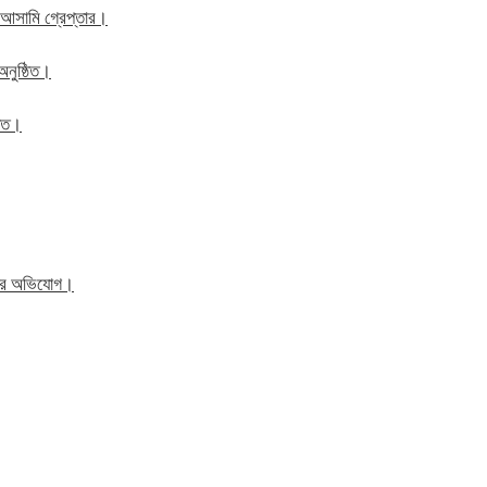
 আসামি গ্রেপ্তার।
অনুষ্ঠিত।
ঠিত।
িতের অভিযোগ।