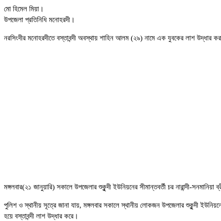
মো হিমেল মিয়া।
উপজেলা প্রতিনিধি মনোহরদী।
নরসিংদীর মনোহরদীতে বস্তাবন্দী অবস্থায় শাহিন আলম (২৯) নামে এক যুবকের লাশ উদ্ধার ক
মঙ্গলবার(২১ জানুয়ারি) সকালে উপজেলার শুকুন্দী ইউনিয়নের সীমান্তবর্তী চর নারান্দী-সনমানিয়া
পুলিশ ও স্থানীয় সূত্রে জানা যায়, মঙ্গলবার সকালে স্থানীয় লোকজন উপজেলার শুকুন্দী ইউনিয়
হয়ে বস্তাবন্দী লাশ উদ্ধার করে।