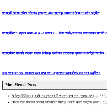
মনোহরদী থানায় পুলিশ পরিদর্শক (তদন্ত) মোঃ মাহতাবুর রহমানের বিদায় সংবর্ধনা অনুষ্ঠিত
মনোহরদীতে ১ বছরের কারাদণ্ড ও ৯৭ হাজার ৪০০ টাকা অর্থদণ্ডপ্রাপ্ত সাজাপ্রাপ্ত আসামি গ
মনোহরদীতে সাগরদী বাইপাস সড়কে খিদিরপুর ইউনিয়ন ছাত্রদলের বৃক্ষরোপণ কর্মসূচি অনুষ্ঠিত।
করব মোরা ফল চাষ, সংরক্ষণ করব বারো মাস’ স্লোগানে মনোহরদীতে ফল মেলা অনুষ্ঠিত।
Most Viewed Posts
খিদিরপুর ইউনিয়ন ছাত্রলীগের যুগান্তকারী পদক্ষেপ রক্ষা পেল স্কুলের মাঠ।
(2,832)
পবিত্র ঈদুল ফিতরের শুভেচ্ছা জানিয়েছেন সিঙ্গাপুর প্রবাসী নাঈম আহমেদ বুলবুল।
(2