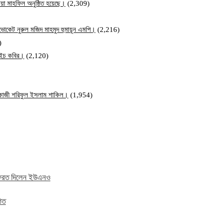
য়া মাহফিল অনুষ্ঠিত হয়েছে।
(2,309)
ব এডভোকেট নুরুল মজিদ মাহমুদ হুমায়ূন এমপি।
(2,216)
)
ম এইচ কবির।
(2,120)
ি কাজী শরিফুল ইসলাম শাকিল।
(1,954)
ে ফেরত দিলেন ইউএনও
ঠিত