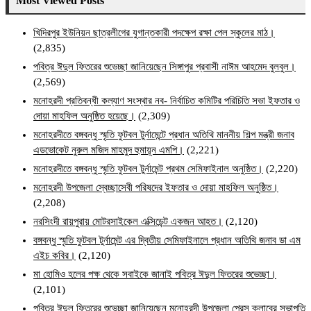
Most Viewed Posts
খিদিরপুর ইউনিয়ন ছাত্রলীগের যুগান্তকারী পদক্ষেপ রক্ষা পেল স্কুলের মাঠ।
(2,835)
পবিত্র ঈদুল ফিতরের শুভেচ্ছা জানিয়েছেন সিঙ্গাপুর প্রবাসী নাঈম আহমেদ বুলবুল।
(2,569)
মনোহরদী প্রতিবন্ধী কল্যাণ সংস্থার নব- নির্বাচিত কমিটির পরিচিতি সভা ইফতার ও
দোয়া মাহফিল অনুষ্ঠিত হয়েছে।
(2,309)
মনোহরদীতে বঙ্গবন্ধু স্মৃতি ফুটবল টুর্নামেন্টে প্রধান অতিথি মাননীয় শিল্প মন্ত্রী জনাব
এডভোকেট নুরুল মজিদ মাহমুদ হুমায়ূন এমপি।
(2,221)
মনোহরদীতে বঙ্গবন্ধু স্মৃতি ফুটবল টুর্নামেন্ট প্রথম সেমিফাইনাল অনুষ্ঠিত।
(2,220)
মনোহরদী উপজেলা স্বেচ্ছাসেবী পরিষদের ইফতার ও দোয়া মাহফিল অনুষ্ঠিত।
(2,208)
নরসিংদী রায়পুরায় মোটরসাইকেল এক্সিডেন্ট একজন আহত।
(2,120)
বঙ্গবন্ধু স্মৃতি ফুটবল টুর্নামেন্ট এর দ্বিতীয় সেমিফাইনালে প্রধান অতিথি জনাব ডা এম
এইচ কবির।
(2,120)
মা হোমিও হলের পক্ষ থেকে সবাইকে জানাই পবিত্র ঈদুল ফিতরের শুভেচ্ছা।
(2,101)
পবিত্র ঈদুল ফিতরের শুভেচ্ছা জানিয়েছেন মনোহরদী উপজেলা প্রেস ক্লাবের সভাপতি