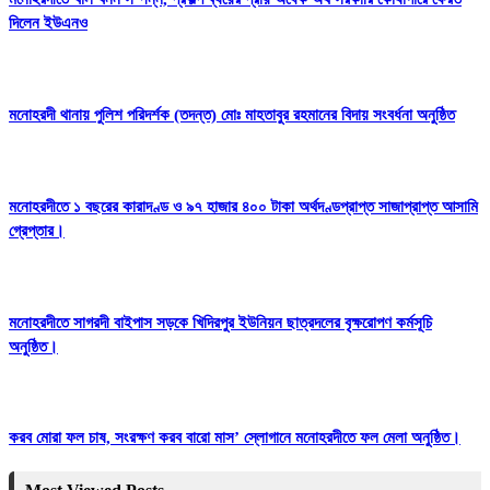
দিলেন ইউএনও
মনোহরদী থানায় পুলিশ পরিদর্শক (তদন্ত) মোঃ মাহতাবুর রহমানের বিদায় সংবর্ধনা অনুষ্ঠিত
মনোহরদীতে ১ বছরের কারাদণ্ড ও ৯৭ হাজার ৪০০ টাকা অর্থদণ্ডপ্রাপ্ত সাজাপ্রাপ্ত আসামি
গ্রেপ্তার।
মনোহরদীতে সাগরদী বাইপাস সড়কে খিদিরপুর ইউনিয়ন ছাত্রদলের বৃক্ষরোপণ কর্মসূচি
অনুষ্ঠিত।
করব মোরা ফল চাষ, সংরক্ষণ করব বারো মাস’ স্লোগানে মনোহরদীতে ফল মেলা অনুষ্ঠিত।