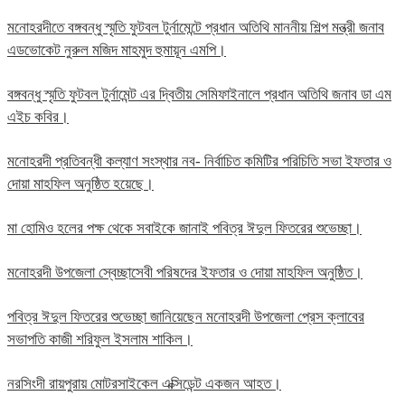
মনোহরদীতে বঙ্গবন্ধু স্মৃতি ফুটবল টুর্নামেন্টে প্রধান অতিথি মাননীয় শিল্প মন্ত্রী জনাব
এডভোকেট নুরুল মজিদ মাহমুদ হুমায়ূন এমপি।
বঙ্গবন্ধু স্মৃতি ফুটবল টুর্নামেন্ট এর দ্বিতীয় সেমিফাইনালে প্রধান অতিথি জনাব ডা এম
এইচ কবির।
মনোহরদী প্রতিবন্ধী কল্যাণ সংস্থার নব- নির্বাচিত কমিটির পরিচিতি সভা ইফতার ও
দোয়া মাহফিল অনুষ্ঠিত হয়েছে।
মা হোমিও হলের পক্ষ থেকে সবাইকে জানাই পবিত্র ঈদুল ফিতরের শুভেচ্ছা।
মনোহরদী উপজেলা স্বেচ্ছাসেবী পরিষদের ইফতার ও দোয়া মাহফিল অনুষ্ঠিত।
পবিত্র ঈদুল ফিতরের শুভেচ্ছা জানিয়েছেন মনোহরদী উপজেলা প্রেস ক্লাবের
সভাপতি কাজী শরিফুল ইসলাম শাকিল।
নরসিংদী রায়পুরায় মোটরসাইকেল এক্সিডেন্ট একজন আহত।