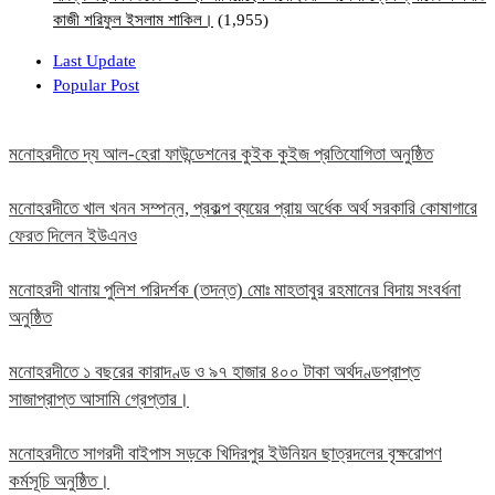
কাজী শরিফুল ইসলাম শাকিল।
(1,955)
Last Update
Popular Post
মনোহরদীতে দ্য আল-হেরা ফাউন্ডেশনের কুইক কুইজ প্রতিযোগিতা অনুষ্ঠিত
মনোহরদীতে খাল খনন সম্পন্ন, প্রকল্প ব্যয়ের প্রায় অর্ধেক অর্থ সরকারি কোষাগারে
ফেরত দিলেন ইউএনও
মনোহরদী থানায় পুলিশ পরিদর্শক (তদন্ত) মোঃ মাহতাবুর রহমানের বিদায় সংবর্ধনা
অনুষ্ঠিত
মনোহরদীতে ১ বছরের কারাদণ্ড ও ৯৭ হাজার ৪০০ টাকা অর্থদণ্ডপ্রাপ্ত
সাজাপ্রাপ্ত আসামি গ্রেপ্তার।
মনোহরদীতে সাগরদী বাইপাস সড়কে খিদিরপুর ইউনিয়ন ছাত্রদলের বৃক্ষরোপণ
কর্মসূচি অনুষ্ঠিত।