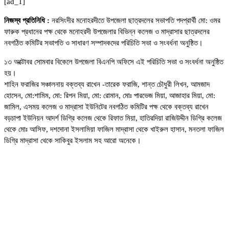
[ad_1]
নিজস্ব প্রতিনিধি :
নরসিংদীর মনোহরদীতে উপজেলা ছাত্রদলের সভাপতি পদপ্রার্থী মো: ওমর
ফারুক প্রধানের পক্ষ থেকে মনোহরদী উপজেলার বিভিন্ন কলেজ ও মাদ্রাসার ছাত্রদলের
নবগঠিত কমিটির সভাপতি ও সাধারণ সম্পাদকদের পরিচিতি সভা ও সংবর্ধনা অনুষ্ঠিত।
১৩ অক্টোবর সোমবার বিকেলে উপজেলা বিএনপি অফিসে এই পরিচিতি সভা ও সংবর্ধনা অনুষ্ঠিত
হয়।
শাহিন ফরাজির সঞ্চালনায় বক্তব্য রাখেন -তারেক ফরাজি, শান্ত চৌধুরী লিখন, আমজাদ
হোসেন, মো:শামিম, মো: রিপন মিয়া, মো: রোমান, মোঃ পারভেজ মিয়া, আজাহার মিয়া, মো:
জামিল, এসময় কলেজ ও মাদ্রাসা ইউনিটের নবগঠিত কমিটির পক্ষ থেকে বক্তব্য রাখেন
বড়চাপা ইউনিয়ন আদর্শ ডিগ্রি কলেজ থেকে রিফাত মিয়া, হাতিরদিয়া রাজিউদ্দীন ডিগ্রি কলেজ
থেকে মোঃ আসিফ, দশদোনা ইসলামিয়া ফাজিল মাদ্রাসা থেকে খাইরুল হাসান, মনতলা ফাজিল
ডিগ্রি মাদ্রাসা থেকে সাকিবুর ইসলাম সহ আরো অনেকে।