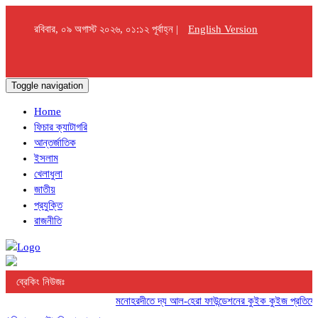
রবিবার, ০৯ অগাস্ট ২০২৬, ০১:১২ পূর্বাহ্ন |
English Version
Toggle navigation
Home
ফিচার ক্যাটাগরি
আন্তর্জাতিক
ইসলাম
খেলাধুলা
জাতীয়
প্রযুক্তি
রাজনীতি
ব্রেকিং নিউজঃ
মনোহরদীতে দ্য আল-হেরা ফাউন্ডেশনের কুইক কুইজ প্রতিযোগিতা