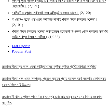
বঙ্গবন্ধু স্মৃতি ফুটবল টুর্নামেন্ট এর দ্বিতীয় সেমিফাইনালে প্রধান অতিথি জনাব ডা এম
এইচ কবির।
(2,121)
নরসিংদী রায়পুরায় মোটরসাইকেল এক্সিডেন্ট একজন আহত।
(2,120)
মা হোমিও হলের পক্ষ থেকে সবাইকে জানাই পবিত্র ঈদুল ফিতরের শুভেচ্ছা।
(2,101)
পবিত্র ঈদুল ফিতরের শুভেচ্ছা জানিয়েছেন মনোহরদী উপজেলা প্রেস ক্লাবের সভাপতি
কাজী শরিফুল ইসলাম শাকিল।
(1,955)
Last Update
Popular Post
মনোহরদীতে দ্য আল-হেরা ফাউন্ডেশনের কুইক কুইজ প্রতিযোগিতা অনুষ্ঠিত
মনোহরদীতে খাল খনন সম্পন্ন, প্রকল্প ব্যয়ের প্রায় অর্ধেক অর্থ সরকারি কোষাগারে
ফেরত দিলেন ইউএনও
মনোহরদী থানায় পুলিশ পরিদর্শক (তদন্ত) মোঃ মাহতাবুর রহমানের বিদায় সংবর্ধনা
অনুষ্ঠিত