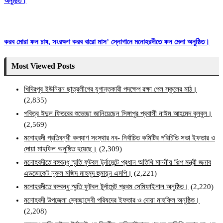
অনুষ্ঠিত।
করব মোরা ফল চাষ, সংরক্ষণ করব বারো মাস’ স্লোগানে মনোহরদীতে ফল মেলা অনুষ্ঠিত।
Most Viewed Posts
খিদিরপুর ইউনিয়ন ছাত্রলীগের যুগান্তকারী পদক্ষেপ রক্ষা পেল স্কুলের মাঠ।
(2,835)
পবিত্র ঈদুল ফিতরের শুভেচ্ছা জানিয়েছেন সিঙ্গাপুর প্রবাসী নাঈম আহমেদ বুলবুল।
(2,569)
মনোহরদী প্রতিবন্ধী কল্যাণ সংস্থার নব- নির্বাচিত কমিটির পরিচিতি সভা ইফতার ও
দোয়া মাহফিল অনুষ্ঠিত হয়েছে।
(2,309)
মনোহরদীতে বঙ্গবন্ধু স্মৃতি ফুটবল টুর্নামেন্টে প্রধান অতিথি মাননীয় শিল্প মন্ত্রী জনাব
এডভোকেট নুরুল মজিদ মাহমুদ হুমায়ূন এমপি।
(2,221)
মনোহরদীতে বঙ্গবন্ধু স্মৃতি ফুটবল টুর্নামেন্ট প্রথম সেমিফাইনাল অনুষ্ঠিত।
(2,220)
মনোহরদী উপজেলা স্বেচ্ছাসেবী পরিষদের ইফতার ও দোয়া মাহফিল অনুষ্ঠিত।
(2,208)