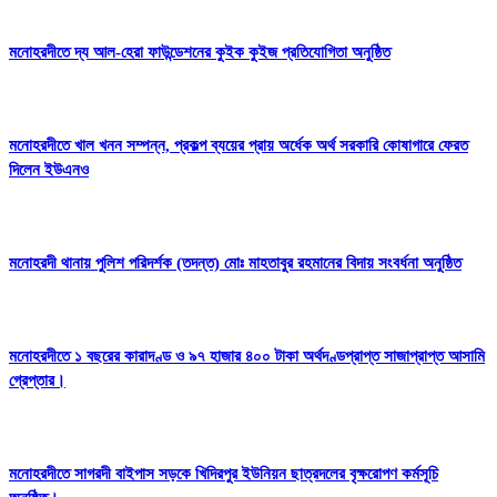
মনোহরদীতে দ্য আল-হেরা ফাউন্ডেশনের কুইক কুইজ প্রতিযোগিতা অনুষ্ঠিত
মনোহরদীতে খাল খনন সম্পন্ন, প্রকল্প ব্যয়ের প্রায় অর্ধেক অর্থ সরকারি কোষাগারে ফেরত
দিলেন ইউএনও
মনোহরদী থানায় পুলিশ পরিদর্শক (তদন্ত) মোঃ মাহতাবুর রহমানের বিদায় সংবর্ধনা অনুষ্ঠিত
মনোহরদীতে ১ বছরের কারাদণ্ড ও ৯৭ হাজার ৪০০ টাকা অর্থদণ্ডপ্রাপ্ত সাজাপ্রাপ্ত আসামি
গ্রেপ্তার।
মনোহরদীতে সাগরদী বাইপাস সড়কে খিদিরপুর ইউনিয়ন ছাত্রদলের বৃক্ষরোপণ কর্মসূচি