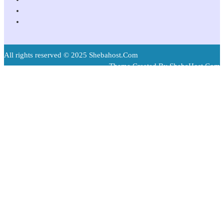
All rights reserved © 2025 Shebahost.Com
Theme Created By ShebaHost.Com