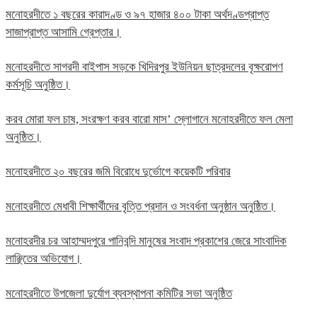
মনোহরদীতে ১ বছরের কারাদণ্ড ও ৯৭ হাজার ৪০০ টাকা অর্থদণ্ডপ্রাপ্ত
সাজাপ্রাপ্ত আসামি গ্রেপ্তার।
মনোহরদীতে সাগরদী বাইপাস সড়কে খিদিরপুর ইউনিয়ন ছাত্রদলের বৃক্ষরোপণ
কর্মসূচি অনুষ্ঠিত।
করব মোরা ফল চাষ, সংরক্ষণ করব বারো মাস’ স্লোগানে মনোহরদীতে ফল মেলা
অনুষ্ঠিত।
মনোহরদীতে ২০ বছরের জমি বিরোধে দুর্ভোগে কয়েকটি পরিবার
মনোহরদীতে মেধাবী শিক্ষার্থীদের বৃত্তি প্রদান ও সংবর্ধনা অনুষ্ঠান অনুষ্ঠিত।
মনোহরদীর চর আহাম্মদপুরে পানিবন্দি মানুষের সংবাদ প্রকাশের জেরে সাংবাদিক
লাঞ্ছিতের অভিযোগ।
মনোহরদীতে উপজেলা দুর্যোগ ব্যবস্থাপনা কমিটির সভা অনুষ্ঠিত