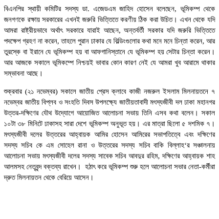
বিএনপির স্থায়ী কমিটির সদস্য ডা. এজেডএম জাহিদ হোসেন বলেছেন, ভূমিকম্প থেকে
জনগণকে রক্ষায় সরকারের এখনই জরুরি ভিত্তিতে করণীয় ঠিক করা উচিত। এখন থেকে যদি
আমরা রাষ্ট্রীয়ভাবে অর্থাৎ সরকারে যারাই আছেন, অন্তর্বর্তী সরকার যদি জরুরি ভিত্তিতে
পদক্ষেপ গ্রহণ না করেন, তাহলে পুরান ঢাকার যে বিল্ডিংগুলোর কথা মনে মনে চিন্তা করেন, আর
তুরস্কে বা ইরানে যে ভূমিকম্প হয় বা আফগানিস্তানে যে ভূমিকম্প হয় সেটার চিন্তা করেন।
আর আজকে সকালে ভূমিকম্পে নিশ্চয়ই ভাবার কোন কারণ নেই যে আমরা খুব আরামে থাকার
সম্ভাবনা আছে।
শুক্রবার (২১ নভেম্বর) সকালে জাতীয় প্রেস ক্লাবে কাজী নজরুল ইসলাম মিলনায়তনে ৭
নভেম্বর জাতীয় বিপ্লব ও সংহতি দিবস উপলক্ষ্যে জাতীয়তাবাদী মৎস্যজীবী দল ঢাকা মহানগর
উত্তর-দক্ষিণের যৌথ উদ্যোগে আয়োজিত আলোচনা সভায় তিনি এসব কথা বলেন। সকাল
১০টা ৩৮ মিনিটে ঢাকাসহ সারা দেশে ভূমিকম্প অনুভূত হয়। এর মাত্রা ছিলো ৫ দশমিক ৭।
মৎস্যজীবী দলের উত্তরের আহ্বায়ক আমির হোসেন আমিরের সভাপতিত্বে এবং দক্ষিণের
সদস্য সচিব কে এম সোহেল রানা ও উত্তরের সদস্য সচিব বাকি বিল্লাহ‘র সঞ্চালনায়
আলোচনা সভায় মৎস্যজীবী দলের সদস্য সাবেক সচিব আবদুর রহিম, দক্ষিণের আহ্বায়ক শাহ
আলমসহ নেতৃবৃন্দ বক্তব্য রাখেন। হঠাৎ করে ভূমিকম্প শুরু হলে আলোচনা সভার নেতা-কর্মীরা
দ্রুত মিলনায়তন থেকে বেরিয়ে আসেন।