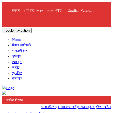
রবিবার, ০৯ অগাস্ট ২০২৬, ০৩:৩৮ পূর্বাহ্ন |
English Version
Toggle navigation
Home
ফিচার ক্যাটাগরি
আন্তর্জাতিক
ইসলাম
খেলাধুলা
জাতীয়
প্রযুক্তি
রাজনীতি
ব্রেকিং নিউজঃ
মনোহরদীতে দ্য আল-হেরা ফাউন্ডেশনের কুইক কুইজ প্রতিযোগিতা 