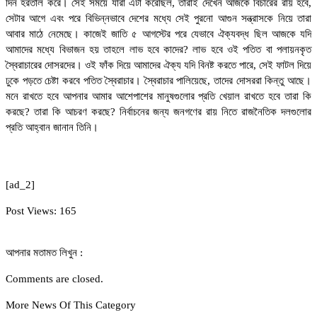
দিন হরতাল করে। সেই সময়ে যারা এটা করেছিল, তারাই দেখেন আজকে বিচারের রায় হবে,
সেটার আগে এবং পরে বিভিন্নভাবে দেশের মধ্যে সেই পুরনো আগুন সন্ত্রাসকে নিয়ে তারা
আবার মাঠে নেমেছে। কাজেই জাতি ৫ আগস্টের পরে যেভাবে ঐক্যবদ্ধ ছিল আজকে যদি
আমাদের মধ্যে বিভাজন হয় তাহলে লাভ হবে কাদের? লাভ হবে ওই পতিত বা পলায়নকৃত
স্বৈরাচারের দোসরদের। ওই ফাঁক দিয়ে আমাদের ঐক্য যদি বিনষ্ট করতে পারে, সেই ফাটল দিয়ে
ঢুকে পড়তে চেষ্টা করবে পতিত স্বৈরাচার। স্বৈরাচার পালিয়েছে, তাদের দোসররা কিন্তু আছে।
মনে রাখতে হবে আপনার আমার আশেপাশের মানুষগুলোর প্রতি খেয়াল রাখতে হবে তারা কি
করছে? তারা কি আচরণ করছে? নির্বাচনের জন্য জনগণের রায় নিতে রাজনৈতিক দলগুলোর
প্রতি আহ্বান জানান তিনি।
[ad_2]
Post Views:
165
আপনার মতামত লিখুন :
Comments are closed.
More News Of This Category