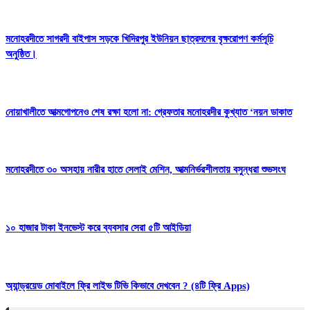
মনোহরদীতে সাগরদী বাইপাস সড়কে খিদিরপুর ইউনিয়ন ছাত্রদলের বৃক্ষরোপণ কর্মসূচি
অনুষ্ঠিত।
নোয়াখালীতে আত্মগোপনেও শেষ রক্ষা হলো না: গ্রেফতার মনোহরদীর কুখ্যাত ‘নয়ন ডাকাত
মনোহরদীতে ৩০ অসহায় নারীর হাতে সেলাই মেশিন, আত্মনির্ভরশীলতায় বসুন্ধরা শুভসংঘ
১০ হাজার টাকা ইনভেস্ট করে ব্যবসার সেরা ৫টি আইডিয়া
অ্যান্ড্রয়েড মোবাইলে ফ্রি লাইভ টিভি কিভাবে দেখবেন ? (৪টি ফ্রি Apps)