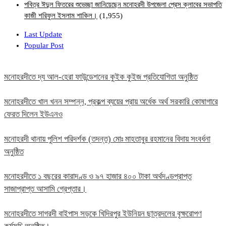
পবিত্র ঈদুল ফিতরের শুভেচ্ছা জানিয়েছেন মনোহরদী উপজেলা প্রেস ক্লাবের সভাপতি
কাজী শরিফুল ইসলাম শাকিল।
(1,955)
Last Update
Popular Post
মনোহরদীতে দ্য আল-হেরা ফাউন্ডেশনের কুইক কুইজ প্রতিযোগিতা অনুষ্ঠিত
মনোহরদীতে খাল খনন সম্পন্ন, প্রকল্প ব্যয়ের প্রায় অর্ধেক অর্থ সরকারি কোষাগারে
ফেরত দিলেন ইউএনও
মনোহরদী থানায় পুলিশ পরিদর্শক (তদন্ত) মোঃ মাহতাবুর রহমানের বিদায় সংবর্ধনা
অনুষ্ঠিত
মনোহরদীতে ১ বছরের কারাদণ্ড ও ৯৭ হাজার ৪০০ টাকা অর্থদণ্ডপ্রাপ্ত
সাজাপ্রাপ্ত আসামি গ্রেপ্তার।
মনোহরদীতে সাগরদী বাইপাস সড়কে খিদিরপুর ইউনিয়ন ছাত্রদলের বৃক্ষরোপণ