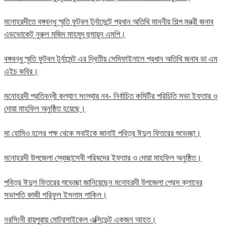
মনোহরদীতে বঙ্গবন্ধু স্মৃতি ফুটবল টুর্নামেন্টে প্রধান অতিথি মাননীয় শিল্প মন্ত্রী জনাব
এডভোকেট নুরুল মজিদ মাহমুদ হুমায়ূন এমপি।
বঙ্গবন্ধু স্মৃতি ফুটবল টুর্নামেন্ট এর দ্বিতীয় সেমিফাইনালে প্রধান অতিথি জনাব ডা এম
এইচ কবির।
মনোহরদী প্রতিবন্ধী কল্যাণ সংস্থার নব- নির্বাচিত কমিটির পরিচিতি সভা ইফতার ও
দোয়া মাহফিল অনুষ্ঠিত হয়েছে।
মা হোমিও হলের পক্ষ থেকে সবাইকে জানাই পবিত্র ঈদুল ফিতরের শুভেচ্ছা।
মনোহরদী উপজেলা স্বেচ্ছাসেবী পরিষদের ইফতার ও দোয়া মাহফিল অনুষ্ঠিত।
পবিত্র ঈদুল ফিতরের শুভেচ্ছা জানিয়েছেন মনোহরদী উপজেলা প্রেস ক্লাবের
সভাপতি কাজী শরিফুল ইসলাম শাকিল।
নরসিংদী রায়পুরায় মোটরসাইকেল এক্সিডেন্ট একজন আহত।