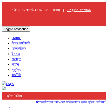
শনিবার, ০৮ অগাস্ট ২০২৬, ১০:২৪ অপরাহ্ন |
English Version
Toggle navigation
Home
ফিচার ক্যাটাগরি
আন্তর্জাতিক
ইসলাম
খেলাধুলা
জাতীয়
প্রযুক্তি
রাজনীতি
ব্রেকিং নিউজঃ
মনোহরদীতে দ্য আল-হেরা ফাউন্ডেশনের কুইক কুইজ প্রতিযোগিতা অনু