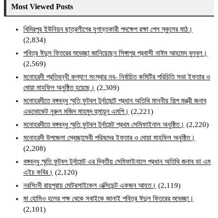
Most Viewed Posts
খিদিরপুর ইউনিয়ন ছাত্রলীগের যুগান্তকারী পদক্ষেপ রক্ষা পেল স্কুলের মাঠ।
(2,834)
পবিত্র ঈদুল ফিতরের শুভেচ্ছা জানিয়েছেন সিঙ্গাপুর প্রবাসী নাঈম আহমেদ বুলবুল।
(2,569)
মনোহরদী প্রতিবন্ধী কল্যাণ সংস্থার নব- নির্বাচিত কমিটির পরিচিতি সভা ইফতার ও
দোয়া মাহফিল অনুষ্ঠিত হয়েছে।
(2,309)
মনোহরদীতে বঙ্গবন্ধু স্মৃতি ফুটবল টুর্নামেন্টে প্রধান অতিথি মাননীয় শিল্প মন্ত্রী জনাব
এডভোকেট নুরুল মজিদ মাহমুদ হুমায়ূন এমপি।
(2,221)
মনোহরদীতে বঙ্গবন্ধু স্মৃতি ফুটবল টুর্নামেন্ট প্রথম সেমিফাইনাল অনুষ্ঠিত।
(2,220)
মনোহরদী উপজেলা স্বেচ্ছাসেবী পরিষদের ইফতার ও দোয়া মাহফিল অনুষ্ঠিত।
(2,208)
বঙ্গবন্ধু স্মৃতি ফুটবল টুর্নামেন্ট এর দ্বিতীয় সেমিফাইনালে প্রধান অতিথি জনাব ডা এম
এইচ কবির।
(2,120)
নরসিংদী রায়পুরায় মোটরসাইকেল এক্সিডেন্ট একজন আহত।
(2,119)
মা হোমিও হলের পক্ষ থেকে সবাইকে জানাই পবিত্র ঈদুল ফিতরের শুভেচ্ছা।
(2,101)