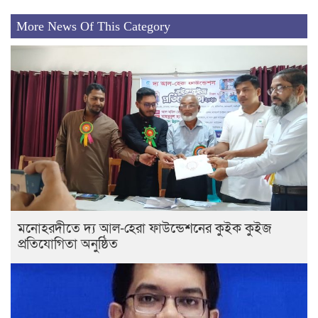
More News Of This Category
মনোহরদীতে দ্য আল-হেরা ফাউন্ডেশনের কুইক কুইজ
প্রতিযোগিতা অনুষ্ঠিত