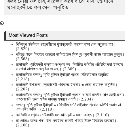
করব মোরা ফল চাষ, সংরক্ষণ করব বারো মাস’ স্লোগানে
মনোহরদীতে ফল মেলা অনুষ্ঠিত।
Most Viewed Posts
খিদিরপুর ইউনিয়ন ছাত্রলীগের যুগান্তকারী পদক্ষেপ রক্ষা পেল স্কুলের মাঠ।
(2,829)
পবিত্র ঈদুল ফিতরের শুভেচ্ছা জানিয়েছেন সিঙ্গাপুর প্রবাসী নাঈম আহমেদ বুলবুল।
(2,568)
মনোহরদী প্রতিবন্ধী কল্যাণ সংস্থার নব- নির্বাচিত কমিটির পরিচিতি সভা ইফতার
ও দোয়া মাহফিল অনুষ্ঠিত হয়েছে।
(2,309)
মনোহরদীতে বঙ্গবন্ধু স্মৃতি ফুটবল টুর্নামেন্ট প্রথম সেমিফাইনাল অনুষ্ঠিত।
(2,218)
মনোহরদী উপজেলা স্বেচ্ছাসেবী পরিষদের ইফতার ও দোয়া মাহফিল অনুষ্ঠিত।
(2,207)
মনোহরদীতে বঙ্গবন্ধু স্মৃতি ফুটবল টুর্নামেন্টে প্রধান অতিথি মাননীয় শিল্প মন্ত্রী জনাব
এডভোকেট নুরুল মজিদ মাহমুদ হুমায়ূন এমপি।
(2,204)
বঙ্গবন্ধু স্মৃতি ফুটবল টুর্নামেন্ট এর দ্বিতীয় সেমিফাইনালে প্রধান অতিথি জনাব ডা
এম এইচ কবির।
(2,119)
নরসিংদী রায়পুরায় মোটরসাইকেল এক্সিডেন্ট একজন আহত।
(2,116)
মা হোমিও হলের পক্ষ থেকে সবাইকে জানাই পবিত্র ঈদুল ফিতরের শুভেচ্ছা।
(2,100)