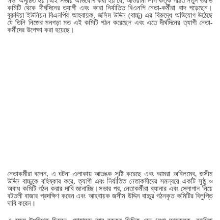
সভা অনুষ্ঠিত হয়।এই সভায় অভিযোগ করা হয় যে, আওয়ামী লীগ কর্তৃক গঠিত নতুন ওয়ার্ড
কমিটি থেকে দীর্ঘদিনের ত্যাগী এবং কারা নির্যাতিত বিএনপি নেতা-কর্মীরা বাদ পড়েছেন।
বুরুদিয়া ইউনিয়ন বিএনপির আহবায়ক, জসিম উদ্দিন (বাচ্চু) এর বিরুদ্ধে অভিযোগ উঠেছে
যে তিনি নিজের মনগড়া মত এই কমিটি গঠন করেছেন এবং এতে দীর্ঘদিনের ত্যাগী নেতা-
কর্মীদের উপেক্ষা করা হয়েছে।
নেতাকর্মীরা বলেন, এ ঘটনা এলাকায় আতঙ্ক সৃষ্টি করেছে এবং আমরা অবিলম্বে, জসীম
উদ্দিন বাচ্চুকে বহিষ্কার করে, ত্যাগী এবং নির্যাতিত নেতাকর্মীদের সমন্বয়ে একটি সুষ্ঠু ও
অবাধ কমিটি গঠন করার দাবি জানাচ্ছি।সভার পর, নেতাকর্মীরা ব্যানার এবং স্লোগান নিয়ে
বটতলী বাজার প্রদক্ষিণ করেন এবং আহবায়ক জসীম উদ্দিন বাচ্চুর গঠনকৃত কমিটির বিলুপ্তি
দাবি করেন।