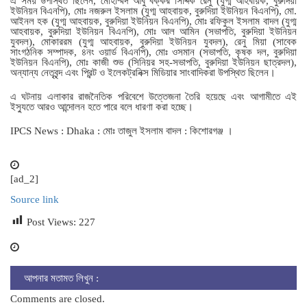
এ সময় উপস্থিত ছিলেন, মোহাম্মদ আবু বক্কর সিদ্দিক রেনু (যুগ্ম আহবায়ক, বুরুদিয়া
ইউনিয়ন বিএনপি), মোঃ নজরুল ইসলাম (যুগ্ম আহবায়ক, বুরুদিয়া ইউনিয়ন বিএনপি), মো.
আইনল হক (যুগ্ম আহবায়ক, বুরুদিয়া ইউনিয়ন বিএনপি), মোঃ রফিকুল ইসলাম বাদল (যুগ্ম
আহবায়ক, বুরুদিয়া ইউনিয়ন বিএনপি), মোঃ আল আমিন (সভাপতি, বুরুদিয়া ইউনিয়ন
যুবদল), মোকাররম (যুগ্ম আহবায়ক, বুরুদিয়া ইউনিয়ন যুবদল), রেনু মিয়া (সাবেক
সাংগঠনিক সম্পাদক, ৪নং ওয়ার্ড বিএনপি), মোঃ ওসমান (সভাপতি, কৃষক দল, বুরুদিয়া
ইউনিয়ন বিএনপি), মোঃ কাজী শুভ (সিনিয়র সহ-সভাপতি, বুরুদিয়া ইউনিয়ন ছাত্রদল),
অন্যান্য নেতৃবৃন্দ এবং প্রিন্ট ও ইলেকট্রনিক্স মিডিয়ার সাংবাদিকরা উপস্থিত ছিলেন।
এ ঘটনায় এলাকার রাজনৈতিক পরিবেশে উত্তেজনা তৈরি হয়েছে এবং আগামীতে এই
ইস্যুতে আরও আন্দোলন হতে পারে বলে ধারণা করা হচ্ছে।
IPCS News : Dhaka : মোঃ তাজুল ইসলাম বাদল : কিশোরগঞ্জ ।
[ad_2]
Source link
Post Views:
227
আপনার মতামত লিখুন :
Comments are closed.