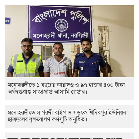
মনোহরদীতে ১ বছরের কারাদণ্ড ও ৯৭ হাজার ৪০০ টাকা
অর্থদণ্ডপ্রাপ্ত সাজাপ্রাপ্ত আসামি গ্রেপ্তার।
মনোহরদীতে সাগরদী বাইপাস সড়কে খিদিরপুর ইউনিয়ন
ছাত্রদলের বৃক্ষরোপণ কর্মসূচি অনুষ্ঠিত।