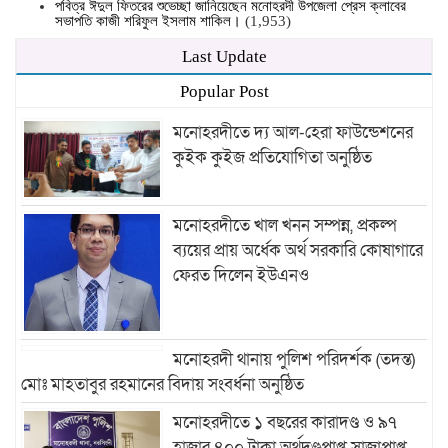
পবিত্র ঈদুল ফিতরের শুভেচ্ছা জানিয়েছেন মনোহরদী উপজেলা প্রেস ক্লাবের
সভাপতি কাজী শরিফুল ইসলাম শাকিল।
(1,953)
Last Update
Popular Post
মনোহরদীতে দ্য আল-হেরা ফাউন্ডেশনের
কুইক কুইজ প্রতিযোগিতা অনুষ্ঠিত
মনোহরদীতে খাল খনন সম্পন্ন, প্রকল্প
ব্যয়ের প্রায় অর্ধেক অর্থ সরকারি কোষাগারে
ফেরত দিলেন ইউএনও
মনোহরদী থানায় পুলিশ পরিদর্শক (তদন্ত)
মোঃ মাহতাবুর রহমানের বিদায় সংবর্ধনা অনুষ্ঠিত
মনোহরদীতে ১ বছরের কারাদণ্ড ও ৯৭
হাজার ৪০০ টাকা অর্থদণ্ডপ্রাপ্ত সাজাপ্রাপ্ত