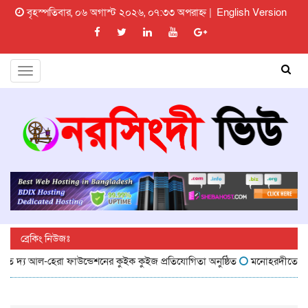
বৃহস্পতিবার, ০৬ অগাস্ট ২০২৬, ০৭:৩৩ অপরাহ্ন |
English Version
Toggle
navigation
ব্রেকিং নিউজঃ
য আল-হেরা ফাউন্ডেশনের কুইক কুইজ প্রতিযোগিতা অনুষ্ঠিত
মনোহরদীতে খাল খনন 