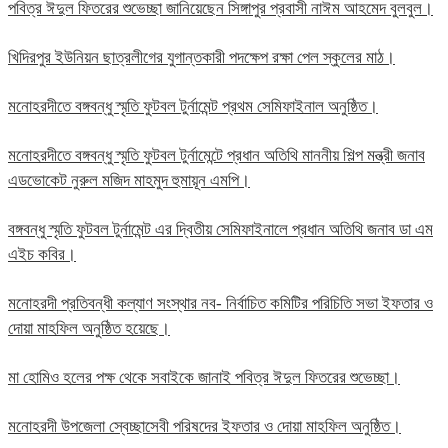
পবিত্র ঈদুল ফিতরের শুভেচ্ছা জানিয়েছেন সিঙ্গাপুর প্রবাসী নাঈম আহমেদ বুলবুল।
খিদিরপুর ইউনিয়ন ছাত্রলীগের যুগান্তকারী পদক্ষেপ রক্ষা পেল স্কুলের মাঠ।
মনোহরদীতে বঙ্গবন্ধু স্মৃতি ফুটবল টুর্নামেন্ট প্রথম সেমিফাইনাল অনুষ্ঠিত।
মনোহরদীতে বঙ্গবন্ধু স্মৃতি ফুটবল টুর্নামেন্টে প্রধান অতিথি মাননীয় শিল্প মন্ত্রী জনাব
এডভোকেট নুরুল মজিদ মাহমুদ হুমায়ূন এমপি।
বঙ্গবন্ধু স্মৃতি ফুটবল টুর্নামেন্ট এর দ্বিতীয় সেমিফাইনালে প্রধান অতিথি জনাব ডা এম
এইচ কবির।
মনোহরদী প্রতিবন্ধী কল্যাণ সংস্থার নব- নির্বাচিত কমিটির পরিচিতি সভা ইফতার ও
দোয়া মাহফিল অনুষ্ঠিত হয়েছে।
মা হোমিও হলের পক্ষ থেকে সবাইকে জানাই পবিত্র ঈদুল ফিতরের শুভেচ্ছা।
মনোহরদী উপজেলা স্বেচ্ছাসেবী পরিষদের ইফতার ও দোয়া মাহফিল অনুষ্ঠিত।