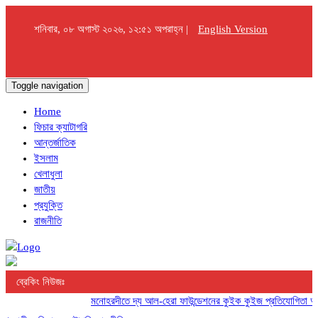
শনিবার, ০৮ অগাস্ট ২০২৬, ১২:৫১ অপরাহ্ন |
English Version
Toggle navigation
Home
ফিচার ক্যাটাগরি
আন্তর্জাতিক
ইসলাম
খেলাধুলা
জাতীয়
প্রযুক্তি
রাজনীতি
ব্রেকিং নিউজঃ
মনোহরদীতে দ্য আল-হেরা ফাউন্ডেশনের কুইক কুইজ প্রতিযোগিতা অনুষ্ঠ