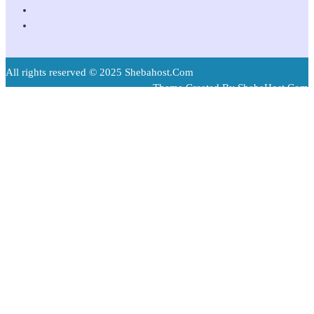
All rights reserved © 2025 Shebahost.Com
Theme Created By ShebaHost.Com