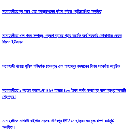
মনোহরদীতে দ্য আল-হেরা ফাউন্ডেশনের কুইক কুইজ প্রতিযোগিতা অনুষ্ঠিত
মনোহরদীতে খাল খনন সম্পন্ন, প্রকল্প ব্যয়ের প্রায় অর্ধেক অর্থ সরকারি কোষাগারে ফেরত
দিলেন ইউএনও
মনোহরদী থানায় পুলিশ পরিদর্শক (তদন্ত) মোঃ মাহতাবুর রহমানের বিদায় সংবর্ধনা অনুষ্ঠিত
মনোহরদীতে ১ বছরের কারাদণ্ড ও ৯৭ হাজার ৪০০ টাকা অর্থদণ্ডপ্রাপ্ত সাজাপ্রাপ্ত আসামি
গ্রেপ্তার।
মনোহরদীতে সাগরদী বাইপাস সড়কে খিদিরপুর ইউনিয়ন ছাত্রদলের বৃক্ষরোপণ কর্মসূচি
অনুষ্ঠিত।