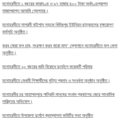
মনোহরদীতে ১ বছরের কারাদণ্ড ও ৯৭ হাজার ৪০০ টাকা অর্থদণ্ডপ্রাপ্ত
সাজাপ্রাপ্ত আসামি গ্রেপ্তার।
মনোহরদীতে সাগরদী বাইপাস সড়কে খিদিরপুর ইউনিয়ন ছাত্রদলের বৃক্ষরোপণ
কর্মসূচি অনুষ্ঠিত।
করব মোরা ফল চাষ, সংরক্ষণ করব বারো মাস’ স্লোগানে মনোহরদীতে ফল মেলা
অনুষ্ঠিত।
মনোহরদীতে ২০ বছরের জমি বিরোধে দুর্ভোগে কয়েকটি পরিবার
মনোহরদীতে মেধাবী শিক্ষার্থীদের বৃত্তি প্রদান ও সংবর্ধনা অনুষ্ঠান অনুষ্ঠিত।
মনোহরদীর চর আহাম্মদপুরে পানিবন্দি মানুষের সংবাদ প্রকাশের জেরে সাংবাদিক
লাঞ্ছিতের অভিযোগ।
মনোহরদীতে উপজেলা দুর্যোগ ব্যবস্থাপনা কমিটির সভা অনুষ্ঠিত