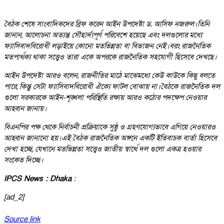
বৈঠক শেষে সাংবাদিকদের ব্রিফ করেন আইন উপদেষ্টা ড. আসিফ নজরুল।তিনি
জানান, আলোচনা অত্যন্ত সৌহার্দ্যপূর্ণ পরিবেশে হয়েছে এবং দলগুলোর মধ্যে
ফ্যাসিবাদবিরোধী লড়াইয়ে কোনো মতভিন্নতা বা বিভাজন নেই।বরং রাজনৈতিক
মতপার্থক্য থাকা সত্ত্বেও তারা একে অপরকে রাজনৈতিক সহযোগী হিসেবে দেখছে।
আইন উপদেষ্টা আরও বলেন, রাজনীতির মাঠে মাঝেমধ্যে কেউ কাউকে কিছু বলতে
পারে, কিন্তু সেটা ফ্যাসিবাদবিরোধী ঐক্যে ফাটল বোঝায় না।বৈঠকে রাজনৈতিক দল
গুলো সরকারকে আইন-শৃঙ্খলা পরিস্থিতি রক্ষায় আরও কঠোর পদক্ষেপ নেওয়ার
আহ্বান জানায়।
বিএনপির পক্ষ থেকে নির্বাচনী প্রক্রিয়াকে সুষ্ঠু ও গ্রহণযোগ্যভাবে এগিয়ে নেওয়ারও
আহ্বান জানানো হয়।এই বৈঠক রাজনৈতিক অঙ্গনে একটি ইতিবাচক বার্তা হিসেবে
দেখা হচ্ছে, যেখানে মতভিন্নতা সত্ত্বেও জাতীয় স্বার্থে দল গুলো একত্র হওয়ার
সংকেত দিচ্ছে।
IPCS News : Dhaka
:
[ad_2]
Source link