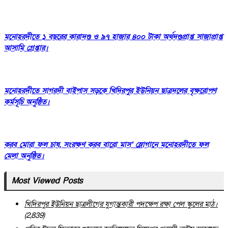
মনোহরদীতে ১ বছরের কারাদণ্ড ও ৯৭ হাজার ৪০০ টাকা অর্থদণ্ডপ্রাপ্ত সাজাপ্রাপ্ত
আসামি গ্রেপ্তার।
মনোহরদীতে সাগরদী বাইপাস সড়কে খিদিরপুর ইউনিয়ন ছাত্রদলের বৃক্ষরোপণ
কর্মসূচি অনুষ্ঠিত।
করব মোরা ফল চাষ, সংরক্ষণ করব বারো মাস’ স্লোগানে মনোহরদীতে ফল
মেলা অনুষ্ঠিত।
Most Viewed Posts
খিদিরপুর ইউনিয়ন ছাত্রলীগের যুগান্তকারী পদক্ষেপ রক্ষা পেল স্কুলের মাঠ।
(2,839)