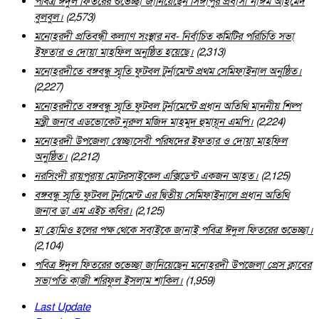
পবিত্র ঈদুল ফিতরের শুভেচ্ছা জানিয়েছেন সিঙ্গাপুর প্রবাসী নাঈম আহমেদ
বুলবুল।
(2,573)
মনোহরদী প্রতিবন্ধী কল্যাণ সংস্থার নব- নির্বাচিত কমিটির পরিচিতি সভা
ইফতার ও দোয়া মাহফিল অনুষ্ঠিত হয়েছে।
(2,313)
মনোহরদীতে বঙ্গবন্ধু স্মৃতি ফুটবল টুর্নামেন্ট প্রথম সেমিফাইনাল অনুষ্ঠিত।
(2,227)
মনোহরদীতে বঙ্গবন্ধু স্মৃতি ফুটবল টুর্নামেন্টে প্রধান অতিথি মাননীয় শিল্প
মন্ত্রী জনাব এডভোকেট নুরুল মজিদ মাহমুদ হুমায়ূন এমপি।
(2,224)
মনোহরদী উপজেলা স্বেচ্ছাসেবী পরিষদের ইফতার ও দোয়া মাহফিল
অনুষ্ঠিত।
(2,212)
নরসিংদী রায়পুরায় মোটরসাইকেল এক্সিডেন্ট একজন আহত।
(2,125)
বঙ্গবন্ধু স্মৃতি ফুটবল টুর্নামেন্ট এর দ্বিতীয় সেমিফাইনালে প্রধান অতিথি
জনাব ডা এম এইচ কবির।
(2,125)
মা হোমিও হলের পক্ষ থেকে সবাইকে জানাই পবিত্র ঈদুল ফিতরের শুভেচ্ছা।
(2,104)
পবিত্র ঈদুল ফিতরের শুভেচ্ছা জানিয়েছেন মনোহরদী উপজেলা প্রেস ক্লাবের
সভাপতি কাজী শরিফুল ইসলাম শাকিল।
(1,959)
Last Update