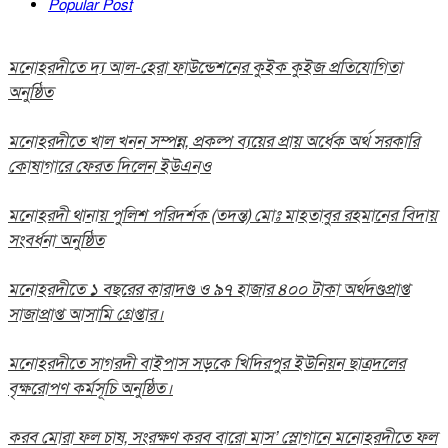
Popular Post
মনোহরদীতে দ্য আল-হেরা ফাউন্ডেশনের কুইক কুইজ প্রতিযোগিতা
অনুষ্ঠিত
মনোহরদীতে খাল খনন সম্পন্ন, প্রকল্প ব্যয়ের প্রায় অর্ধেক অর্থ সরকারি
কোষাগারে ফেরত দিলেন ইউএনও
মনোহরদী থানায় পুলিশ পরিদর্শক (তদন্ত) মোঃ মাহতাবুর রহমানের বিদায়
সংবর্ধনা অনুষ্ঠিত
মনোহরদীতে ১ বছরের কারাদণ্ড ও ৯৭ হাজার ৪০০ টাকা অর্থদণ্ডপ্রাপ্ত
সাজাপ্রাপ্ত আসামি গ্রেপ্তার।
মনোহরদীতে সাগরদী বাইপাস সড়কে খিদিরপুর ইউনিয়ন ছাত্রদলের
বৃক্ষরোপণ কর্মসূচি অনুষ্ঠিত।
করব মোরা ফল চাষ, সংরক্ষণ করব বারো মাস’ স্লোগানে মনোহরদীতে ফল