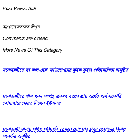
Post Views:
359
আপনার মতামত লিখুন :
Comments are closed.
More News Of This Category
মনোহরদীতে দ্য আল-হেরা ফাউন্ডেশনের কুইক কুইজ প্রতিযোগিতা অনুষ্ঠিত
মনোহরদীতে খাল খনন সম্পন্ন, প্রকল্প ব্যয়ের প্রায় অর্ধেক অর্থ সরকারি
কোষাগারে ফেরত দিলেন ইউএনও
মনোহরদী থানায় পুলিশ পরিদর্শক (তদন্ত) মোঃ মাহতাবুর রহমানের বিদায়
সংবর্ধনা অনুষ্ঠিত