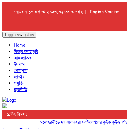
সোমবার, ১০ অগাস্ট ২০২৬, ০৫:৩৯ অপরাহ্ন |
English Version
Toggle navigation
Home
ফিচার ক্যাটাগরি
আন্তর্জাতিক
ইসলাম
খেলাধুলা
জাতীয়
প্রযুক্তি
রাজনীতি
ব্রেকিং নিউজঃ
মনোহরদীতে দ্য আল-হেরা ফাউন্ডেশনের কুইক কুইজ প্রতিযোগি