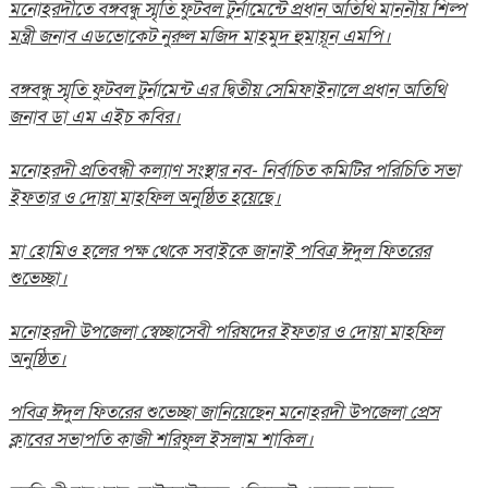
মনোহরদীতে বঙ্গবন্ধু স্মৃতি ফুটবল টুর্নামেন্টে প্রধান অতিথি মাননীয় শিল্প
মন্ত্রী জনাব এডভোকেট নুরুল মজিদ মাহমুদ হুমায়ূন এমপি।
বঙ্গবন্ধু স্মৃতি ফুটবল টুর্নামেন্ট এর দ্বিতীয় সেমিফাইনালে প্রধান অতিথি
জনাব ডা এম এইচ কবির।
মনোহরদী প্রতিবন্ধী কল্যাণ সংস্থার নব- নির্বাচিত কমিটির পরিচিতি সভা
ইফতার ও দোয়া মাহফিল অনুষ্ঠিত হয়েছে।
মা হোমিও হলের পক্ষ থেকে সবাইকে জানাই পবিত্র ঈদুল ফিতরের
শুভেচ্ছা।
মনোহরদী উপজেলা স্বেচ্ছাসেবী পরিষদের ইফতার ও দোয়া মাহফিল
অনুষ্ঠিত।
পবিত্র ঈদুল ফিতরের শুভেচ্ছা জানিয়েছেন মনোহরদী উপজেলা প্রেস
ক্লাবের সভাপতি কাজী শরিফুল ইসলাম শাকিল।