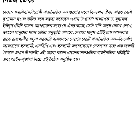
ঢাকা:- ফ্যাসিবাদবিরোধী রাজনৈতিক দল গুলোর মধ্যে বিদ্যমান ঐক্য আরও বেশি
দৃশ্যমান হওয়া উচিত বলে মন্তব্য করেছেন প্রধান উপদেষ্টা অধ্যাপক ড. মুহাম্মদ
ইউনূস।তিনি বলেন, আপনাদের মধ্যে যে ঐক্য আছে, সেটা যদি মানুষ চোখে দেখে,
তাহলে মানুষের মধ্যে স্বস্তির অনুভূতি আসবে।দেশের মানুষ এটিই চায়।মঙ্গলবার
রাতে রাজধানীর যমুনা সরকারি বাসভবনে দেশের চারটি রাজনৈতিক দল—বিএনপি,
জামায়াতে ইসলামী, এনসিপি এবং ইসলামী আন্দোলনের নেতাদের সঙ্গে এক জরুরি
বৈঠকে প্রধান উপদেষ্টা এই মন্তব্য করেন।দেশের সাম্প্রতিক রাজনৈতিক পরিস্থিতি
এবং আইন-শৃঙ্খলা নিয়ে এই বৈঠক অনুষ্ঠিত হয়।