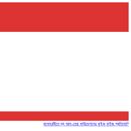
মনোহরদীতে দ্য আল-হেরা ফাউন্ডেশনের কুইক কুইজ প্রতিযোগিতা অনুষ্ঠ