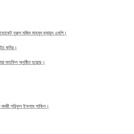
াব এডভোকেট নুরুল মজিদ মাহমুদ হুমায়ূন এমপি।
ম এইচ কবির।
য়া মাহফিল অনুষ্ঠিত হয়েছে।
তি কাজী শরিফুল ইসলাম শাকিল।