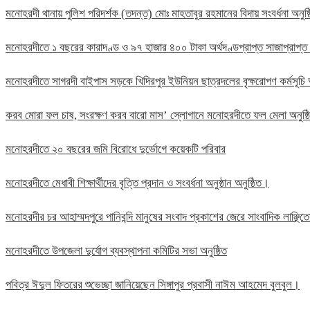
মনোহরদী থানায় পুলিশ পরিদর্শক (তদন্ত) মোঃ মাহতাবুর রহমানের বিদায় সংবর্ধনা অনুষ্
মনোহরদীতে ১ বছরের কারাদণ্ড ও ৯৭ হাজার ৪০০ টাকা অর্থদণ্ডপ্রাপ্ত সাজাপ্রাপ্ত
মনোহরদীতে সাগরদী বাইপাস সড়কে খিদিরপুর ইউনিয়ন ছাত্রদলের বৃক্ষরোপণ কর্মসূচি 
করব মোরা ফল চাষ, সংরক্ষণ করব বারো মাস’ স্লোগানে মনোহরদীতে ফল মেলা অনুষ্
মনোহরদীতে ২০ বছরের জমি বিরোধে দুর্ভোগে কয়েকটি পরিবার
মনোহরদীতে মেধাবী শিক্ষার্থীদের বৃত্তি প্রদান ও সংবর্ধনা অনুষ্ঠান অনুষ্ঠিত।
মনোহরদীর চর আহাম্মদপুরে পানিবন্দি মানুষের সংবাদ প্রকাশের জেরে সাংবাদিক লাঞ্ছ
মনোহরদীতে উপজেলা দুর্যোগ ব্যবস্থাপনা কমিটির সভা অনুষ্ঠিত
পবিত্র ঈদুল ফিতরের শুভেচ্ছা জানিয়েছেন সিঙ্গাপুর প্রবাসী নাঈম আহমেদ বুলবুল।