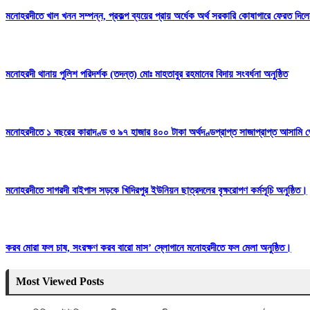
মনোহরদীতে খাল খনন সম্পন্ন, প্রকল্প ব্যয়ের প্রায় অর্ধেক অর্থ সরকারি কোষাগারে ফেরত দ
মনোহরদী থানায় পুলিশ পরিদর্শক (তদন্ত) মোঃ মাহতাবুর রহমানের বিদায় সংবর্ধনা অনুষ্ঠিত
মনোহরদীতে ১ বছরের কারাদণ্ড ও ৯৭ হাজার ৪০০ টাকা অর্থদণ্ডপ্রাপ্ত সাজাপ্রাপ্ত আসামি গ
মনোহরদীতে সাগরদী বাইপাস সড়কে খিদিরপুর ইউনিয়ন ছাত্রদলের বৃক্ষরোপণ কর্মসূচি অনুষ্ঠিত।
করব মোরা ফল চাষ, সংরক্ষণ করব বারো মাস’ স্লোগানে মনোহরদীতে ফল মেলা অনুষ্ঠিত।
Most Viewed Posts