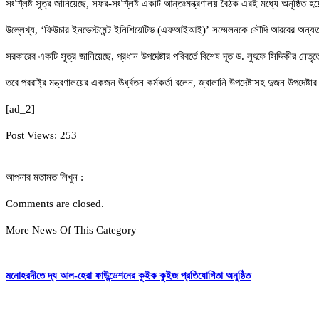
সংশ্লিষ্ট সূত্র জানিয়েছে, সফর-সংশ্লিষ্ট একটি আন্তঃমন্ত্রণালয় বৈঠক এরই মধ্যে অনুষ্ঠ
উল্লেখ্য, ‘ফিউচার ইনভেস্টমেন্ট ইনিশিয়েটিভ (এফআইআই)’ সম্মেলনকে সৌদি আরবের অন্যতম বৃহ
সরকারের একটি সূত্র জানিয়েছে, প্রধান উপদেষ্টার পরিবর্তে বিশেষ দূত ড. লুৎফে সিদ্দিকীর ন
তবে পররাষ্ট্র মন্ত্রণালয়ের একজন ঊর্ধ্বতন কর্মকর্তা বলেন, জ্বালানি উপদেষ্টাসহ দুজন উপদেষ
[ad_2]
Post Views:
253
আপনার মতামত লিখুন :
Comments are closed.
More News Of This Category
মনোহরদীতে দ্য আল-হেরা ফাউন্ডেশনের কুইক কুইজ প্রতিযোগিতা অনুষ্ঠিত