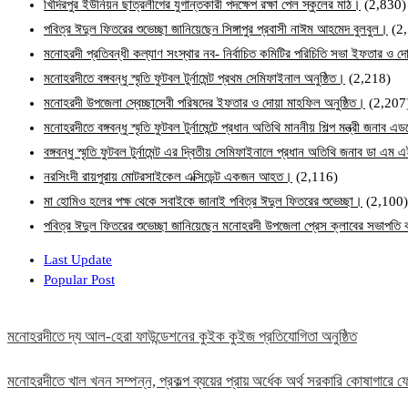
খিদিরপুর ইউনিয়ন ছাত্রলীগের যুগান্তকারী পদক্ষেপ রক্ষা পেল স্কুলের মাঠ।
(2,830)
পবিত্র ঈদুল ফিতরের শুভেচ্ছা জানিয়েছেন সিঙ্গাপুর প্রবাসী নাঈম আহমেদ বুলবুল।
(2
মনোহরদী প্রতিবন্ধী কল্যাণ সংস্থার নব- নির্বাচিত কমিটির পরিচিতি সভা ইফতার ও দো
মনোহরদীতে বঙ্গবন্ধু স্মৃতি ফুটবল টুর্নামেন্ট প্রথম সেমিফাইনাল অনুষ্ঠিত।
(2,218)
মনোহরদী উপজেলা স্বেচ্ছাসেবী পরিষদের ইফতার ও দোয়া মাহফিল অনুষ্ঠিত।
(2,207
মনোহরদীতে বঙ্গবন্ধু স্মৃতি ফুটবল টুর্নামেন্টে প্রধান অতিথি মাননীয় শিল্প মন্ত্রী জনা
বঙ্গবন্ধু স্মৃতি ফুটবল টুর্নামেন্ট এর দ্বিতীয় সেমিফাইনালে প্রধান অতিথি জনাব ডা এ
নরসিংদী রায়পুরায় মোটরসাইকেল এক্সিডেন্ট একজন আহত।
(2,116)
মা হোমিও হলের পক্ষ থেকে সবাইকে জানাই পবিত্র ঈদুল ফিতরের শুভেচ্ছা।
(2,100)
পবিত্র ঈদুল ফিতরের শুভেচ্ছা জানিয়েছেন মনোহরদী উপজেলা প্রেস ক্লাবের সভাপত
Last Update
Popular Post
মনোহরদীতে দ্য আল-হেরা ফাউন্ডেশনের কুইক কুইজ প্রতিযোগিতা অনুষ্ঠিত
মনোহরদীতে খাল খনন সম্পন্ন, প্রকল্প ব্যয়ের প্রায় অর্ধেক অর্থ সরকারি কোষাগার