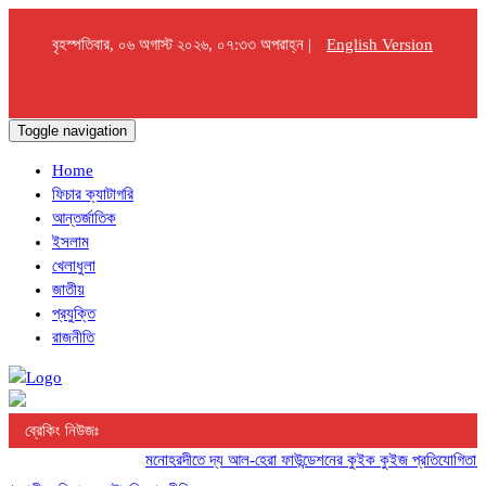
বৃহস্পতিবার, ০৬ অগাস্ট ২০২৬, ০৭:৩৩ অপরাহ্ন |
English Version
Toggle navigation
Home
ফিচার ক্যাটাগরি
আন্তর্জাতিক
ইসলাম
খেলাধুলা
জাতীয়
প্রযুক্তি
রাজনীতি
ব্রেকিং নিউজঃ
মনোহরদীতে দ্য আল-হেরা ফাউন্ডেশনের কুইক কুইজ প্রতিযোগিতা অনুষ্