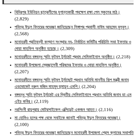
খিদিরপুর ইউনিয়ন ছাত্রলীগের যুগান্তকারী পদক্ষেপ রক্ষা পেল স্কুলের মাঠ।
(2,829)
পবিত্র ঈদুল ফিতরের শুভেচ্ছা জানিয়েছেন সিঙ্গাপুর প্রবাসী নাঈম আহমেদ বুলবুল।
(2,568)
মনোহরদী প্রতিবন্ধী কল্যাণ সংস্থার নব- নির্বাচিত কমিটির পরিচিতি সভা ইফতার ও
দোয়া মাহফিল অনুষ্ঠিত হয়েছে।
(2,309)
মনোহরদীতে বঙ্গবন্ধু স্মৃতি ফুটবল টুর্নামেন্ট প্রথম সেমিফাইনাল অনুষ্ঠিত।
(2,218)
মনোহরদী উপজেলা স্বেচ্ছাসেবী পরিষদের ইফতার ও দোয়া মাহফিল অনুষ্ঠিত।
(2,207)
মনোহরদীতে বঙ্গবন্ধু স্মৃতি ফুটবল টুর্নামেন্টে প্রধান অতিথি মাননীয় শিল্প মন্ত্রী জনাব
এডভোকেট নুরুল মজিদ মাহমুদ হুমায়ূন এমপি।
(2,204)
বঙ্গবন্ধু স্মৃতি ফুটবল টুর্নামেন্ট এর দ্বিতীয় সেমিফাইনালে প্রধান অতিথি জনাব ডা এম
এইচ কবির।
(2,119)
নরসিংদী রায়পুরায় মোটরসাইকেল এক্সিডেন্ট একজন আহত।
(2,116)
মা হোমিও হলের পক্ষ থেকে সবাইকে জানাই পবিত্র ঈদুল ফিতরের শুভেচ্ছা।
(2,100)
পবিত্র ঈদুল ফিতরের শুভেচ্ছা জানিয়েছেন মনোহরদী উপজেলা প্রেস ক্লাবের সভাপতি