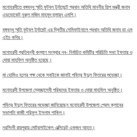
মনোহরদীতে বঙ্গবন্ধু স্মৃতি ফুটবল টুর্নামেন্টে প্রধান অতিথি মাননীয় শিল্প মন্ত্রী জনাব
এডভোকেট নুরুল মজিদ মাহমুদ হুমায়ূন এমপি।
বঙ্গবন্ধু স্মৃতি ফুটবল টুর্নামেন্ট এর দ্বিতীয় সেমিফাইনালে প্রধান অতিথি জনাব ডা এম
এইচ কবির।
মনোহরদী প্রতিবন্ধী কল্যাণ সংস্থার নব- নির্বাচিত কমিটির পরিচিতি সভা ইফতার ও
দোয়া মাহফিল অনুষ্ঠিত হয়েছে।
মা হোমিও হলের পক্ষ থেকে সবাইকে জানাই পবিত্র ঈদুল ফিতরের শুভেচ্ছা।
মনোহরদী উপজেলা স্বেচ্ছাসেবী পরিষদের ইফতার ও দোয়া মাহফিল অনুষ্ঠিত।
পবিত্র ঈদুল ফিতরের শুভেচ্ছা জানিয়েছেন মনোহরদী উপজেলা প্রেস ক্লাবের
সভাপতি কাজী শরিফুল ইসলাম শাকিল।
নরসিংদী রায়পুরায় মোটরসাইকেল এক্সিডেন্ট একজন আহত।