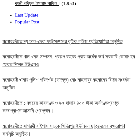
কাজী শরিফুল ইসলাম শাকিল।
(1,953)
Last Update
Popular Post
মনোহরদীতে দ্য আল-হেরা ফাউন্ডেশনের কুইক কুইজ প্রতিযোগিতা অনুষ্ঠিত
মনোহরদীতে খাল খনন সম্পন্ন, প্রকল্প ব্যয়ের প্রায় অর্ধেক অর্থ সরকারি কোষাগারে
ফেরত দিলেন ইউএনও
মনোহরদী থানায় পুলিশ পরিদর্শক (তদন্ত) মোঃ মাহতাবুর রহমানের বিদায় সংবর্ধনা
অনুষ্ঠিত
মনোহরদীতে ১ বছরের কারাদণ্ড ও ৯৭ হাজার ৪০০ টাকা অর্থদণ্ডপ্রাপ্ত
সাজাপ্রাপ্ত আসামি গ্রেপ্তার।
মনোহরদীতে সাগরদী বাইপাস সড়কে খিদিরপুর ইউনিয়ন ছাত্রদলের বৃক্ষরোপণ
কর্মসূচি অনুষ্ঠিত।