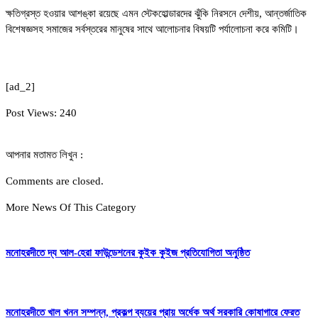
ক্ষতিগ্রস্ত হওয়ার আশঙ্কা রয়েছে এমন স্টেকহোল্ডারদের ঝুঁকি নিরসনে দেশীয়, আন্তর্জাতিক
বিশেষজ্ঞসহ সমাজের সর্বস্তরের মানুষের সাথে আলোচনার বিষয়টি পর্যালোচনা করে কমিটি।
[ad_2]
Post Views:
240
আপনার মতামত লিখুন :
Comments are closed.
More News Of This Category
মনোহরদীতে দ্য আল-হেরা ফাউন্ডেশনের কুইক কুইজ প্রতিযোগিতা অনুষ্ঠিত
মনোহরদীতে খাল খনন সম্পন্ন, প্রকল্প ব্যয়ের প্রায় অর্ধেক অর্থ সরকারি কোষাগারে ফেরত