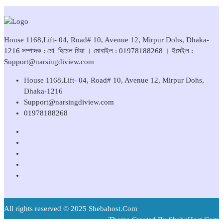
House 1168,Lift- 04, Road# 10, Avenue 12, Mirpur Dohs, Dhaka-
1216 সম্পাদক : মো হিমেল মিয়া । মোবাইল : 01978188268 । ইমেইল :
Support@narsingdiview.com
House 1168,Lift- 04, Road# 10, Avenue 12, Mirpur Dohs,
Dhaka-1216
Support@narsingdiview.com
01978188268
All rights reserved © 2025 Shebahost.Com
Theme Created By ShebaHost.Com