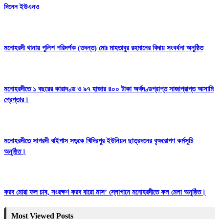
দিলেন ইউএনও
মনোহরদী থানায় পুলিশ পরিদর্শক (তদন্ত) মোঃ মাহতাবুর রহমানের বিদায় সংবর্ধনা অনুষ্ঠিত
মনোহরদীতে ১ বছরের কারাদণ্ড ও ৯৭ হাজার ৪০০ টাকা অর্থদণ্ডপ্রাপ্ত সাজাপ্রাপ্ত আসামি
গ্রেপ্তার।
মনোহরদীতে সাগরদী বাইপাস সড়কে খিদিরপুর ইউনিয়ন ছাত্রদলের বৃক্ষরোপণ কর্মসূচি
অনুষ্ঠিত।
করব মোরা ফল চাষ, সংরক্ষণ করব বারো মাস’ স্লোগানে মনোহরদীতে ফল মেলা অনুষ্ঠিত।
Most Viewed Posts