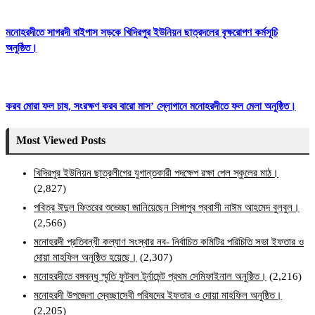
মনোহরদীতে সাগরদী বাইপাস সড়কে খিদিরপুর ইউনিয়ন ছাত্রদলের বৃক্ষরোপণ কর্মসূচি
অনুষ্ঠিত।
করব মোরা ফল চাষ, সংরক্ষণ করব বারো মাস’ স্লোগানে মনোহরদীতে ফল মেলা অনুষ্ঠিত।
Most Viewed Posts
খিদিরপুর ইউনিয়ন ছাত্রলীগের যুগান্তকারী পদক্ষেপ রক্ষা পেল স্কুলের মাঠ।
(2,827)
পবিত্র ঈদুল ফিতরের শুভেচ্ছা জানিয়েছেন সিঙ্গাপুর প্রবাসী নাঈম আহমেদ বুলবুল।
(2,566)
মনোহরদী প্রতিবন্ধী কল্যাণ সংস্থার নব- নির্বাচিত কমিটির পরিচিতি সভা ইফতার ও
দোয়া মাহফিল অনুষ্ঠিত হয়েছে।
(2,307)
মনোহরদীতে বঙ্গবন্ধু স্মৃতি ফুটবল টুর্নামেন্ট প্রথম সেমিফাইনাল অনুষ্ঠিত।
(2,216)
মনোহরদী উপজেলা স্বেচ্ছাসেবী পরিষদের ইফতার ও দোয়া মাহফিল অনুষ্ঠিত।
(2,205)