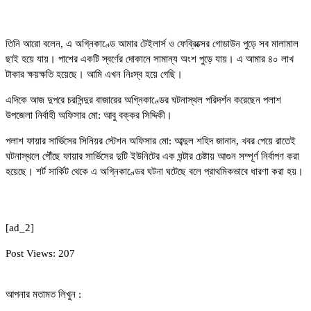
তিনি আরো বলেন, এ অগ্নিকাণ্ডে আমার টেইলার্স ও ফেব্রিক্সের গোডাউন পুড়ে সব মালামাল
ছাই হয়ে যায়। পাশের একটি স্বর্ণের দোকানে সামান্য অংশ পুড়ে যায়। এ আমার ৪০ লাখ
টাকার ক্ষয়ক্ষতি হয়েছে। আমি এখন নিঃস্ব হয়ে গেছি।
এদিকে আজ দুপরে চরসিন্দুর বাজারের অগ্নিকাণ্ডের ঘটনাস্থল পরিদর্শন করেছেন পলাশ
উপজেলা নির্বাহী অফিসার মো: আবু বক্কর সিদ্দিকী।
পলাশ ফায়ার সার্ভিসের সিনিয়র স্টেশন অফিসার মো: আব্দুল শহিদ জানান, খবর পেয়ে রাতেই
ঘটনাস্থলে পৌঁছে ফায়ার সার্ভিসের দুটি ইউনিটের এক ঘন্টার চেষ্টায় আগুন সম্পূর্ণ নির্বাপণ করা
হয়েছে। শর্ট সার্কিট থেকে এ অগ্নিকাণ্ডের ঘটনা ঘটেছে বলে প্রাথমিকভাবে ধারণা করা হয়।
[ad_2]
Post Views:
207
আপনার মতামত লিখুন :