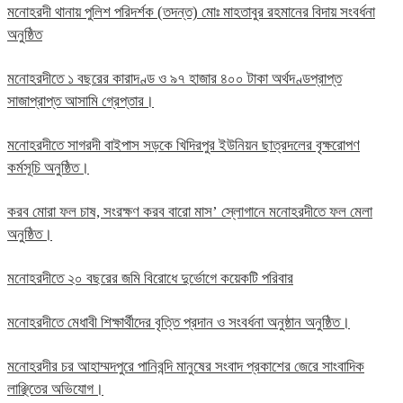
মনোহরদী থানায় পুলিশ পরিদর্শক (তদন্ত) মোঃ মাহতাবুর রহমানের বিদায় সংবর্ধনা
অনুষ্ঠিত
মনোহরদীতে ১ বছরের কারাদণ্ড ও ৯৭ হাজার ৪০০ টাকা অর্থদণ্ডপ্রাপ্ত
সাজাপ্রাপ্ত আসামি গ্রেপ্তার।
মনোহরদীতে সাগরদী বাইপাস সড়কে খিদিরপুর ইউনিয়ন ছাত্রদলের বৃক্ষরোপণ
কর্মসূচি অনুষ্ঠিত।
করব মোরা ফল চাষ, সংরক্ষণ করব বারো মাস’ স্লোগানে মনোহরদীতে ফল মেলা
অনুষ্ঠিত।
মনোহরদীতে ২০ বছরের জমি বিরোধে দুর্ভোগে কয়েকটি পরিবার
মনোহরদীতে মেধাবী শিক্ষার্থীদের বৃত্তি প্রদান ও সংবর্ধনা অনুষ্ঠান অনুষ্ঠিত।
মনোহরদীর চর আহাম্মদপুরে পানিবন্দি মানুষের সংবাদ প্রকাশের জেরে সাংবাদিক
লাঞ্ছিতের অভিযোগ।