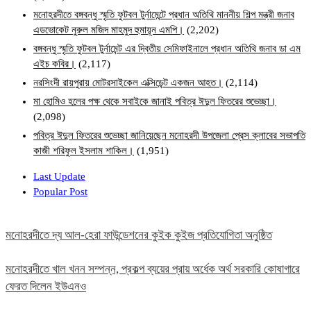
মনোহরদীতে বঙ্গবন্ধু স্মৃতি ফুটবল টুর্নামেন্টে প্রধান অতিথি মাননীয় শিল্প মন্ত্রী জনাব
এডভোকেট নুরুল মজিদ মাহমুদ হুমায়ূন এমপি।
(2,202)
বঙ্গবন্ধু স্মৃতি ফুটবল টুর্নামেন্ট এর দ্বিতীয় সেমিফাইনালে প্রধান অতিথি জনাব ডা এম
এইচ কবির।
(2,117)
নরসিংদী রায়পুরায় মোটরসাইকেল এক্সিডেন্ট একজন আহত।
(2,114)
মা হোমিও হলের পক্ষ থেকে সবাইকে জানাই পবিত্র ঈদুল ফিতরের শুভেচ্ছা।
(2,098)
পবিত্র ঈদুল ফিতরের শুভেচ্ছা জানিয়েছেন মনোহরদী উপজেলা প্রেস ক্লাবের সভাপতি
কাজী শরিফুল ইসলাম শাকিল।
(1,951)
Last Update
Popular Post
মনোহরদীতে দ্য আল-হেরা ফাউন্ডেশনের কুইক কুইজ প্রতিযোগিতা অনুষ্ঠিত
মনোহরদীতে খাল খনন সম্পন্ন, প্রকল্প ব্যয়ের প্রায় অর্ধেক অর্থ সরকারি কোষাগারে
ফেরত দিলেন ইউএনও