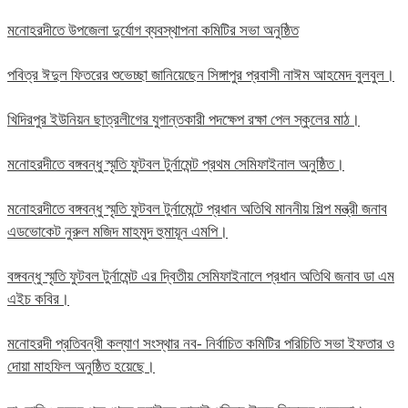
মনোহরদীতে উপজেলা দুর্যোগ ব্যবস্থাপনা কমিটির সভা অনুষ্ঠিত
পবিত্র ঈদুল ফিতরের শুভেচ্ছা জানিয়েছেন সিঙ্গাপুর প্রবাসী নাঈম আহমেদ বুলবুল।
খিদিরপুর ইউনিয়ন ছাত্রলীগের যুগান্তকারী পদক্ষেপ রক্ষা পেল স্কুলের মাঠ।
মনোহরদীতে বঙ্গবন্ধু স্মৃতি ফুটবল টুর্নামেন্ট প্রথম সেমিফাইনাল অনুষ্ঠিত।
মনোহরদীতে বঙ্গবন্ধু স্মৃতি ফুটবল টুর্নামেন্টে প্রধান অতিথি মাননীয় শিল্প মন্ত্রী জনাব
এডভোকেট নুরুল মজিদ মাহমুদ হুমায়ূন এমপি।
বঙ্গবন্ধু স্মৃতি ফুটবল টুর্নামেন্ট এর দ্বিতীয় সেমিফাইনালে প্রধান অতিথি জনাব ডা এম
এইচ কবির।
মনোহরদী প্রতিবন্ধী কল্যাণ সংস্থার নব- নির্বাচিত কমিটির পরিচিতি সভা ইফতার ও
দোয়া মাহফিল অনুষ্ঠিত হয়েছে।