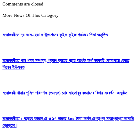
Comments are closed.
More News Of This Category
মনোহরদীতে দ্য আল-হেরা ফাউন্ডেশনের কুইক কুইজ প্রতিযোগিতা অনুষ্ঠিত
মনোহরদীতে খাল খনন সম্পন্ন, প্রকল্প ব্যয়ের প্রায় অর্ধেক অর্থ সরকারি কোষাগারে ফেরত
দিলেন ইউএনও
মনোহরদী থানায় পুলিশ পরিদর্শক (তদন্ত) মোঃ মাহতাবুর রহমানের বিদায় সংবর্ধনা অনুষ্ঠিত
মনোহরদীতে ১ বছরের কারাদণ্ড ও ৯৭ হাজার ৪০০ টাকা অর্থদণ্ডপ্রাপ্ত সাজাপ্রাপ্ত আসামি
গ্রেপ্তার।