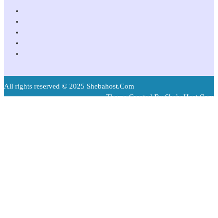
All rights reserved © 2025 Shebahost.Com
Theme Created By ShebaHost.Com