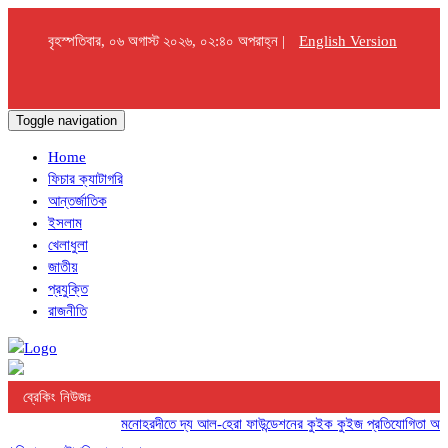
বৃহস্পতিবার, ০৬ অগাস্ট ২০২৬, ০২:৪০ অপরাহ্ন |
English Version
Toggle navigation
Home
ফিচার ক্যাটাগরি
আন্তর্জাতিক
ইসলাম
খেলাধুলা
জাতীয়
প্রযুক্তি
রাজনীতি
ব্রেকিং নিউজঃ
মনোহরদীতে দ্য আল-হেরা ফাউন্ডেশনের কুইক কুইজ প্রতিযোগিতা অনুষ্ঠি