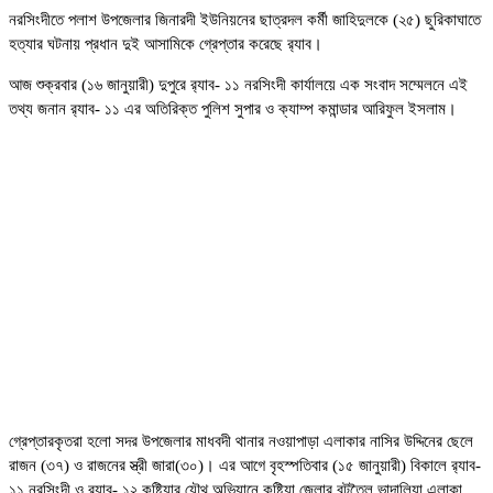
নরসিংদীতে পলাশ উপজেলার জিনারদী ইউনিয়নের ছাত্রদল কর্মী জাহিদুলকে (২৫) ছুরিকাঘাতে
হত্যার ঘটনায় প্রধান দুই আসামিকে গ্রেপ্তার করেছে র‍্যাব।
আজ শুক্রবার (১৬ জানুয়ারী) দুপুরে র‍্যাব- ১১ নরসিংদী কার্যালয়ে এক সংবাদ সম্মেলনে এই
তথ্য জনান র‍্যাব- ১১ এর অতিরিক্ত পুলিশ সুপার ও ক্যাম্প কমান্ডার আরিফুল ইসলাম।
গ্রেপ্তারকৃতরা হলো সদর উপজেলার মাধবদী থানার নওয়াপাড়া এলাকার নাসির উদ্দিনের ছেলে
রাজন (৩৭) ও রাজনের স্ত্রী জারা(৩০)। এর আগে বৃহস্পতিবার (১৫ জানুয়ারী) বিকালে র‍্যাব-
১১ নরসিংদী ও র‍্যাব- ১২ কুষ্টিয়ার যৌথ অভিযানে কুষ্টিয়া জেলার বটতৈল ভাদালিয়া এলাকা