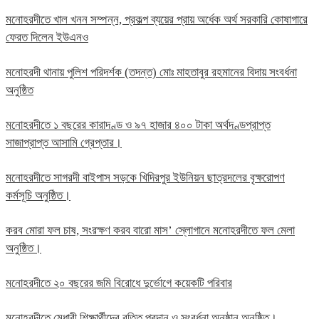
মনোহরদীতে খাল খনন সম্পন্ন, প্রকল্প ব্যয়ের প্রায় অর্ধেক অর্থ সরকারি কোষাগারে
ফেরত দিলেন ইউএনও
মনোহরদী থানায় পুলিশ পরিদর্শক (তদন্ত) মোঃ মাহতাবুর রহমানের বিদায় সংবর্ধনা
অনুষ্ঠিত
মনোহরদীতে ১ বছরের কারাদণ্ড ও ৯৭ হাজার ৪০০ টাকা অর্থদণ্ডপ্রাপ্ত
সাজাপ্রাপ্ত আসামি গ্রেপ্তার।
মনোহরদীতে সাগরদী বাইপাস সড়কে খিদিরপুর ইউনিয়ন ছাত্রদলের বৃক্ষরোপণ
কর্মসূচি অনুষ্ঠিত।
করব মোরা ফল চাষ, সংরক্ষণ করব বারো মাস’ স্লোগানে মনোহরদীতে ফল মেলা
অনুষ্ঠিত।
মনোহরদীতে ২০ বছরের জমি বিরোধে দুর্ভোগে কয়েকটি পরিবার
মনোহরদীতে মেধাবী শিক্ষার্থীদের বৃত্তি প্রদান ও সংবর্ধনা অনুষ্ঠান অনুষ্ঠিত।