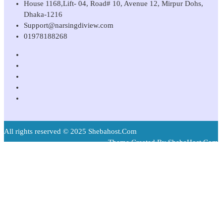
House 1168,Lift- 04, Road# 10, Avenue 12, Mirpur Dohs,
Dhaka-1216
Support@narsingdiview.com
01978188268
All rights reserved © 2025 Shebahost.Com
Theme Created By ShebaHost.Com