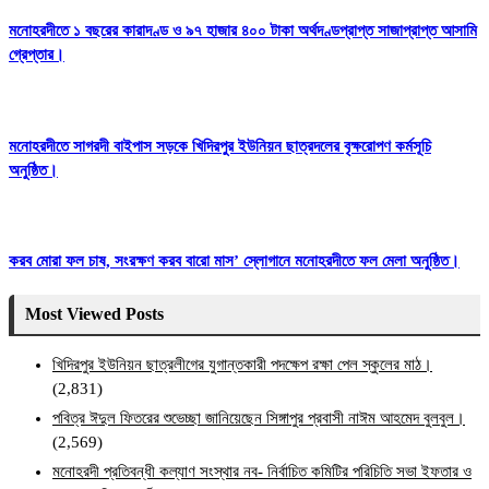
মনোহরদীতে ১ বছরের কারাদণ্ড ও ৯৭ হাজার ৪০০ টাকা অর্থদণ্ডপ্রাপ্ত সাজাপ্রাপ্ত আসামি
গ্রেপ্তার।
মনোহরদীতে সাগরদী বাইপাস সড়কে খিদিরপুর ইউনিয়ন ছাত্রদলের বৃক্ষরোপণ কর্মসূচি
অনুষ্ঠিত।
করব মোরা ফল চাষ, সংরক্ষণ করব বারো মাস’ স্লোগানে মনোহরদীতে ফল মেলা অনুষ্ঠিত।
Most Viewed Posts
খিদিরপুর ইউনিয়ন ছাত্রলীগের যুগান্তকারী পদক্ষেপ রক্ষা পেল স্কুলের মাঠ।
(2,831)
পবিত্র ঈদুল ফিতরের শুভেচ্ছা জানিয়েছেন সিঙ্গাপুর প্রবাসী নাঈম আহমেদ বুলবুল।
(2,569)
মনোহরদী প্রতিবন্ধী কল্যাণ সংস্থার নব- নির্বাচিত কমিটির পরিচিতি সভা ইফতার ও