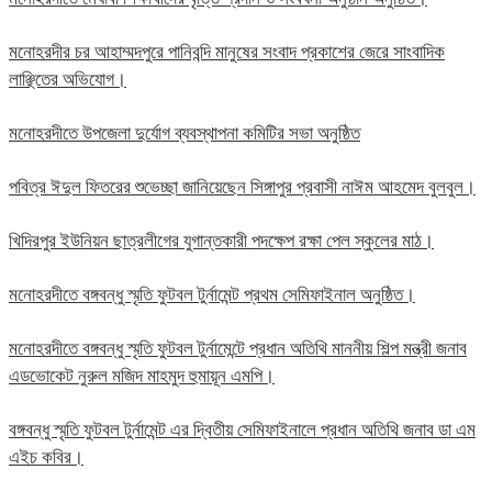
মনোহরদীর চর আহাম্মদপুরে পানিবন্দি মানুষের সংবাদ প্রকাশের জেরে সাংবাদিক
লাঞ্ছিতের অভিযোগ।
মনোহরদীতে উপজেলা দুর্যোগ ব্যবস্থাপনা কমিটির সভা অনুষ্ঠিত
পবিত্র ঈদুল ফিতরের শুভেচ্ছা জানিয়েছেন সিঙ্গাপুর প্রবাসী নাঈম আহমেদ বুলবুল।
খিদিরপুর ইউনিয়ন ছাত্রলীগের যুগান্তকারী পদক্ষেপ রক্ষা পেল স্কুলের মাঠ।
মনোহরদীতে বঙ্গবন্ধু স্মৃতি ফুটবল টুর্নামেন্ট প্রথম সেমিফাইনাল অনুষ্ঠিত।
মনোহরদীতে বঙ্গবন্ধু স্মৃতি ফুটবল টুর্নামেন্টে প্রধান অতিথি মাননীয় শিল্প মন্ত্রী জনাব
এডভোকেট নুরুল মজিদ মাহমুদ হুমায়ূন এমপি।
বঙ্গবন্ধু স্মৃতি ফুটবল টুর্নামেন্ট এর দ্বিতীয় সেমিফাইনালে প্রধান অতিথি জনাব ডা এম
এইচ কবির।