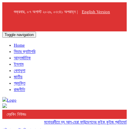
শুক্রবার, ০৭ অগাস্ট ২০২৬, ০৩:৪১ অপরাহ্ন |
English Version
Toggle navigation
Home
ফিচার ক্যাটাগরি
আন্তর্জাতিক
ইসলাম
খেলাধুলা
জাতীয়
প্রযুক্তি
রাজনীতি
ব্রেকিং নিউজঃ
মনোহরদীতে দ্য আল-হেরা ফাউন্ডেশনের কুইক কুইজ প্রতিযোগিতা অ