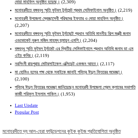
দোয়া মাহফিল অনুষ্ঠিত হয়েছে।
(2,309)
মনোহরদীতে বঙ্গবন্ধু স্মৃতি ফুটবল টুর্নামেন্ট প্রথম সেমিফাইনাল অনুষ্ঠিত।
(2,219)
মনোহরদী উপজেলা স্বেচ্ছাসেবী পরিষদের ইফতার ও দোয়া মাহফিল অনুষ্ঠিত।
(2,207)
মনোহরদীতে বঙ্গবন্ধু স্মৃতি ফুটবল টুর্নামেন্টে প্রধান অতিথি মাননীয় শিল্প মন্ত্রী জনাব
এডভোকেট নুরুল মজিদ মাহমুদ হুমায়ূন এমপি।
(2,204)
বঙ্গবন্ধু স্মৃতি ফুটবল টুর্নামেন্ট এর দ্বিতীয় সেমিফাইনালে প্রধান অতিথি জনাব ডা এম
এইচ কবির।
(2,119)
নরসিংদী রায়পুরায় মোটরসাইকেল এক্সিডেন্ট একজন আহত।
(2,117)
মা হোমিও হলের পক্ষ থেকে সবাইকে জানাই পবিত্র ঈদুল ফিতরের শুভেচ্ছা।
(2,100)
পবিত্র ঈদুল ফিতরের শুভেচ্ছা জানিয়েছেন মনোহরদী উপজেলা প্রেস ক্লাবের সভাপতি
কাজী শরিফুল ইসলাম শাকিল।
(1,953)
Last Update
Popular Post
মনোহরদীতে দ্য আল-হেরা ফাউন্ডেশনের কুইক কুইজ প্রতিযোগিতা অনুষ্ঠিত