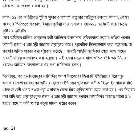
থেকে তাদের গ্রেপ্তার করা হয়।
র‍্যাব- ১১ এর অতিরিক্ত পুলিশ সুপার ও ক্যাম্প কমান্ডার আরিফুল ইসলাম জানান, গোপন
সংবাদের ভিত্তিতে গতকাল বিকালে কুষ্টিয়া সদর এলাকায় র‍্যাব-১১ নরসিংদী ও র‍্যাব-১২
কুষ্টিয়ার দুটি টিম
যৌথ অভিযান চালিয়ে ছাত্রদল কর্মী জাহিদুল ইসলামকে ছুরিকাঘাতে হত্যায় জড়িত প্রধান
আসামি রাজন ও তার স্ত্রী জারাকে গ্রেপ্তার করে। প্রাথমিক জিজ্ঞাসাবাদে তারা হত্যাকাণ্ডে
সরাসরি জড়িত থাকার কথা স্বীকার করেছে। পরবর্তী আইনি প্রক্রিয়া শেষে আজ তাদের
মাধবদী থানায় হস্তান্তর করা হয়েছে। এই হত্যাকাণ্ডের সাথে জড়িত বাকি আসামিদের
ধরতেও অভিযান অব্যাহত রাখার কথা জানিয়েছে র‍্যাব।
উল্লেখ্য, গত ২৯ ডিসেম্বর নরসিংদীর পলাশ উপজেলার জিনারদী ইউনিয়নের গয়েশপুর
এলাকার মোশারফ হোসেন ভূইয়ার ছেলে ও ইউনিয়ন ছাত্রদল কর্মী জাহিদুল ইসলামকে বাড়ি
থেকে মাধবদী থানার নওয়াপাড়া এলাকায় ডেকে নিয়ে ছুরিকাঘাতে হত্যা করা হয়। পরে নিহতের
বাবা বাদি হয়ে গ্রেপ্তারকৃত রাজন ও তার স্ত্রী জারাকে প্রধান আসামিসহ অজ্ঞাত আরো ৪-৫
জনের নামে মাধবদী থানায় হত্যা মামলা দায়ের করেন।
[ad_2]