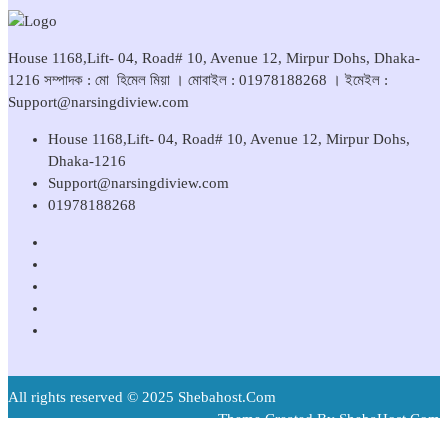
House 1168,Lift- 04, Road# 10, Avenue 12, Mirpur Dohs, Dhaka-
1216 সম্পাদক : মো হিমেল মিয়া । মোবাইল : 01978188268 । ইমেইল :
Support@narsingdiview.com
House 1168,Lift- 04, Road# 10, Avenue 12, Mirpur Dohs,
Dhaka-1216
Support@narsingdiview.com
01978188268
All rights reserved © 2025 Shebahost.Com
Theme Created By ShebaHost.Com