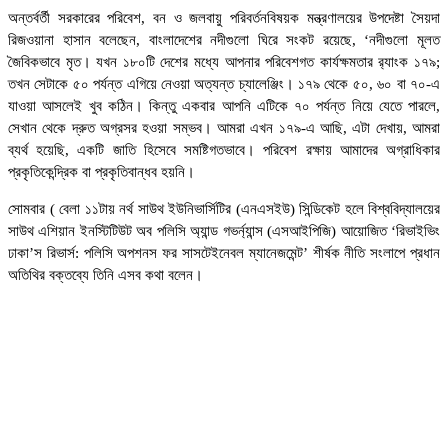
অন্তর্বর্তী সরকারের পরিবেশ, বন ও জলবায়ু পরিবর্তনবিষয়ক মন্ত্রণালয়ের উপদেষ্টা সৈয়দা
রিজওয়ানা হাসান বলেছেন, বাংলাদেশের নদীগুলো ঘিরে সংকট রয়েছে, ‘নদীগুলো মূলত
জৈবিকভাবে মৃত। যখন ১৮০টি দেশের মধ্যে আপনার পরিবেশগত কার্যক্ষমতার র‌্যাংক ১৭৯;
তখন সেটাকে ৫০ পর্যন্ত এগিয়ে নেওয়া অত্যন্ত চ্যালেঞ্জিং। ১৭৯ থেকে ৫০, ৬০ বা ৭০-এ
যাওয়া আসলেই খুব কঠিন। কিন্তু একবার আপনি এটিকে ৭০ পর্যন্ত নিয়ে যেতে পারলে,
সেখান থেকে দ্রুত অগ্রসর হওয়া সম্ভব। আমরা এখন ১৭৯-এ আছি, এটা দেখায়, আমরা
ব্যর্থ হয়েছি, একটি জাতি হিসেবে সমষ্টিগতভাবে। পরিবেশ রক্ষায় আমাদের অগ্রাধিকার
প্রকৃতিকেন্দ্রিক বা প্রকৃতিবান্ধব হয়নি।
সোমবার ( বেলা ১১টায় নর্থ সাউথ ইউনিভার্সিটির (এনএসইউ) সিন্ডিকেট হলে বিশ্ববিদ্যালয়ের
সাউথ এশিয়ান ইনস্টিটিউট অব পলিসি অ্যান্ড গভর্ন্যান্স (এসআইপিজি) আয়োজিত ‘রিভাইভিং
ঢাকা’স রিভার্স: পলিসি অপশনস ফর সাসটেইনেবল ম্যানেজমেন্ট’ শীর্ষক নীতি সংলাপে প্রধান
অতিথির বক্তব্যে তিনি এসব কথা বলেন।