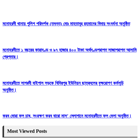
মনোহরদী থানায় পুলিশ পরিদর্শক (তদন্ত) মোঃ মাহতাবুর রহমানের বিদায় সংবর্ধনা অনুষ্ঠিত
মনোহরদীতে ১ বছরের কারাদণ্ড ও ৯৭ হাজার ৪০০ টাকা অর্থদণ্ডপ্রাপ্ত সাজাপ্রাপ্ত আসামি
গ্রেপ্তার।
মনোহরদীতে সাগরদী বাইপাস সড়কে খিদিরপুর ইউনিয়ন ছাত্রদলের বৃক্ষরোপণ কর্মসূচি
অনুষ্ঠিত।
করব মোরা ফল চাষ, সংরক্ষণ করব বারো মাস’ স্লোগানে মনোহরদীতে ফল মেলা অনুষ্ঠিত।
Most Viewed Posts