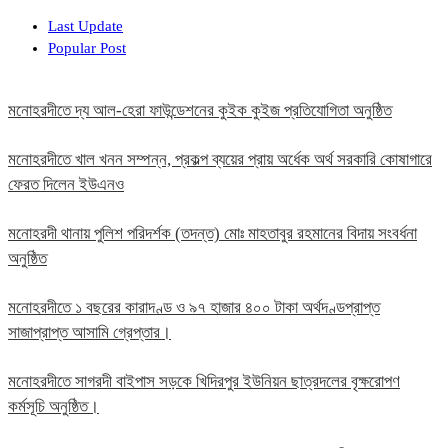
Last Update
Popular Post
মনোহরদীতে দ্য আল-হেরা ফাউন্ডেশনের কুইক কুইজ প্রতিযোগিতা অনুষ্ঠিত
মনোহরদীতে খাল খনন সম্পন্ন, প্রকল্প ব্যয়ের প্রায় অর্ধেক অর্থ সরকারি কোষাগারে
ফেরত দিলেন ইউএনও
মনোহরদী থানায় পুলিশ পরিদর্শক (তদন্ত) মোঃ মাহতাবুর রহমানের বিদায় সংবর্ধনা
অনুষ্ঠিত
মনোহরদীতে ১ বছরের কারাদণ্ড ও ৯৭ হাজার ৪০০ টাকা অর্থদণ্ডপ্রাপ্ত
সাজাপ্রাপ্ত আসামি গ্রেপ্তার।
মনোহরদীতে সাগরদী বাইপাস সড়কে খিদিরপুর ইউনিয়ন ছাত্রদলের বৃক্ষরোপণ
কর্মসূচি অনুষ্ঠিত।