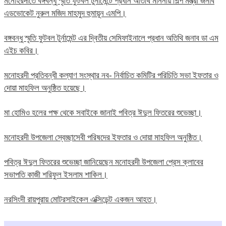
মনোহরদীতে বঙ্গবন্ধু স্মৃতি ফুটবল টুর্নামেন্টে প্রধান অতিথি মাননীয় শিল্প মন্ত্রী জনাব
এডভোকেট নুরুল মজিদ মাহমুদ হুমায়ূন এমপি।
বঙ্গবন্ধু স্মৃতি ফুটবল টুর্নামেন্ট এর দ্বিতীয় সেমিফাইনালে প্রধান অতিথি জনাব ডা এম
এইচ কবির।
মনোহরদী প্রতিবন্ধী কল্যাণ সংস্থার নব- নির্বাচিত কমিটির পরিচিতি সভা ইফতার ও
দোয়া মাহফিল অনুষ্ঠিত হয়েছে।
মা হোমিও হলের পক্ষ থেকে সবাইকে জানাই পবিত্র ঈদুল ফিতরের শুভেচ্ছা।
মনোহরদী উপজেলা স্বেচ্ছাসেবী পরিষদের ইফতার ও দোয়া মাহফিল অনুষ্ঠিত।
পবিত্র ঈদুল ফিতরের শুভেচ্ছা জানিয়েছেন মনোহরদী উপজেলা প্রেস ক্লাবের
সভাপতি কাজী শরিফুল ইসলাম শাকিল।
নরসিংদী রায়পুরায় মোটরসাইকেল এক্সিডেন্ট একজন আহত।