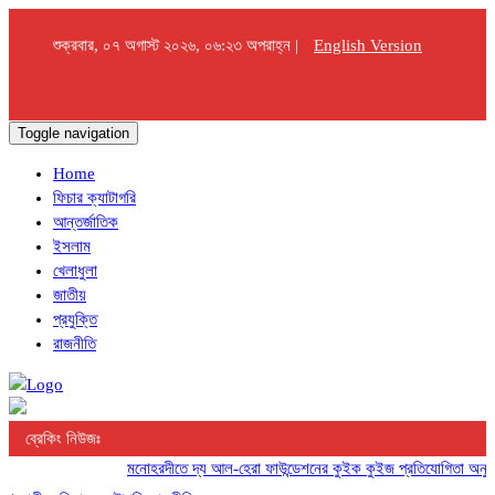
শুক্রবার, ০৭ অগাস্ট ২০২৬, ০৬:২৩ অপরাহ্ন |
English Version
Toggle navigation
Home
ফিচার ক্যাটাগরি
আন্তর্জাতিক
ইসলাম
খেলাধুলা
জাতীয়
প্রযুক্তি
রাজনীতি
ব্রেকিং নিউজঃ
মনোহরদীতে দ্য আল-হেরা ফাউন্ডেশনের কুইক কুইজ প্রতিযোগিতা অনুষ্ঠিত