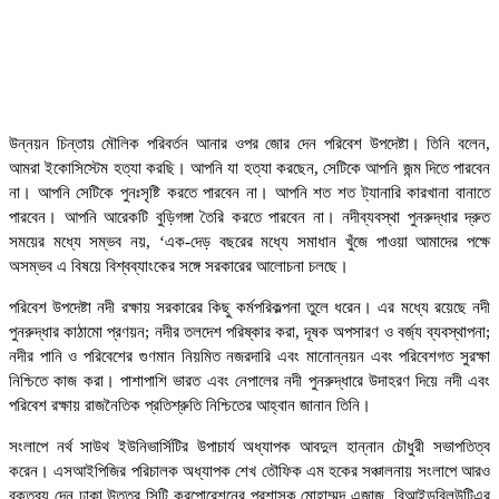
উন্নয়ন চিন্তায় মৌলিক পরিবর্তন আনার ওপর জোর দেন পরিবেশ উপদেষ্টা। তিনি বলেন,
আমরা ইকোসিস্টেম হত্যা করছি। আপনি যা হত্যা করছেন, সেটিকে আপনি জন্ম দিতে পারবেন
না। আপনি সেটিকে পুনঃসৃষ্টি করতে পারবেন না। আপনি শত শত ট্যানারি কারখানা বানাতে
পারবেন। আপনি আরেকটি বুড়িগঙ্গা তৈরি করতে পারবেন না। নদীব্যবস্থা পুনরুদ্ধার দ্রুত
সময়ের মধ্যে সম্ভব নয়, ‘এক-দেড় বছরের মধ্যে সমাধান খুঁজে পাওয়া আমাদের পক্ষে
অসম্ভব এ বিষয়ে বিশ্বব্যাংকের সঙ্গে সরকারের আলোচনা চলছে।
পরিবেশ উপদেষ্টা নদী রক্ষায় সরকারের কিছু কর্মপরিকল্পনা তুলে ধরেন। এর মধ্যে রয়েছে নদী
পুনরুদ্ধার কাঠামো প্রণয়ন; নদীর তলদেশ পরিষ্কার করা, দূষক অপসারণ ও বর্জ্য ব্যবস্থাপনা;
নদীর পানি ও পরিবেশের গুণমান নিয়মিত নজরদারি এবং মানোন্নয়ন এবং পরিবেশগত সুরক্ষা
নিশ্চিতে কাজ করা। পাশাপাশি ভারত এবং নেপালের নদী পুনরুদ্ধারে উদাহরণ দিয়ে নদী এবং
পরিবেশ রক্ষায় রাজনৈতিক প্রতিশ্রুতি নিশ্চিতের আহ্বান জানান তিনি।
সংলাপে নর্থ সাউথ ইউনিভার্সিটির উপাচার্য অধ্যাপক আবদুল হান্নান চৌধুরী সভাপতিত্ব
করেন। এসআইপিজির পরিচালক অধ্যাপক শেখ তৌফিক এম হকের সঞ্চালনায় সংলাপে আরও
বক্তব্য দেন ঢাকা উত্তর সিটি করপোরেশনের প্রশাসক মোহাম্মদ এজাজ, বিআইডব্লিউটিএর