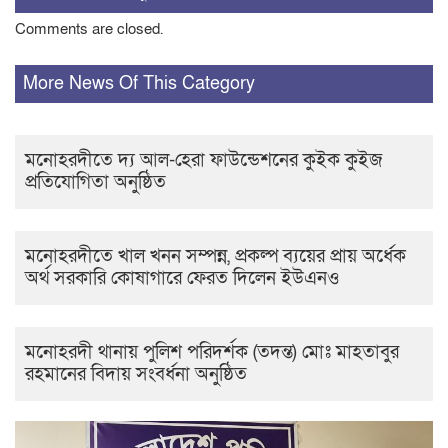
Comments are closed.
More News Of This Category
মনোহরদীতে দ্য আল-হেরা ফাউন্ডেশনের কুইক কুইজ
প্রতিযোগিতা অনুষ্ঠিত
মনোহরদীতে খাল খনন সম্পন্ন, প্রকল্প ব্যয়ের প্রায় অর্ধেক
অর্থ সরকারি কোষাগারে ফেরত দিলেন ইউএনও
মনোহরদী থানায় পুলিশ পরিদর্শক (তদন্ত) মোঃ মাহতাবুর
রহমানের বিদায় সংবর্ধনা অনুষ্ঠিত