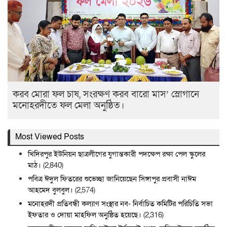
করব মোরা ফল চাষ, সংরক্ষণ করব বারো মাস’ স্লোগানে
মনোহরদীতে ফল মেলা অনুষ্ঠিত।
Most Viewed Posts
খিদিরপুর ইউনিয়ন ছাত্রলীগের যুগান্তকারী পদক্ষেপ রক্ষা পেল স্কুলের
মাঠ।
(2,840)
পবিত্র ঈদুল ফিতরের শুভেচ্ছা জানিয়েছেন সিঙ্গাপুর প্রবাসী নাঈম
আহমেদ বুলবুল।
(2,574)
মনোহরদী প্রতিবন্ধী কল্যাণ সংস্থার নব- নির্বাচিত কমিটির পরিচিতি সভা
ইফতার ও দোয়া মাহফিল অনুষ্ঠিত হয়েছে।
(2,316)