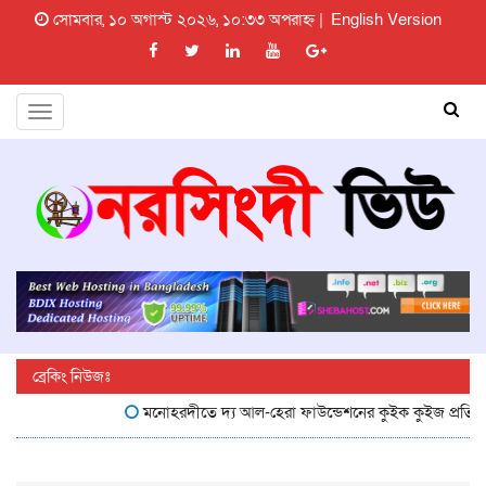
সোমবার, ১০ অগাস্ট ২০২৬, ১০:৩৩ অপরাহ্ন |
English Version
Toggle
navigation
ব্রেকিং নিউজঃ
মনোহরদীতে দ্য আল-হেরা ফাউন্ডেশনের কুইক কুইজ প্রতিযোগিতা