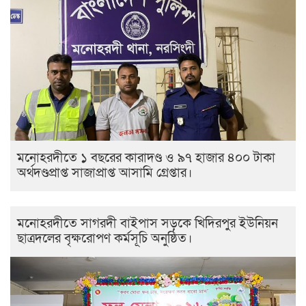
মনোহরদীতে ১ বছরের কারাদণ্ড ও ৯৭ হাজার ৪০০ টাকা
অর্থদণ্ডপ্রাপ্ত সাজাপ্রাপ্ত আসামি গ্রেপ্তার।
মনোহরদীতে সাগরদী বাইপাস সড়কে খিদিরপুর ইউনিয়ন
ছাত্রদলের বৃক্ষরোপণ কর্মসূচি অনুষ্ঠিত।