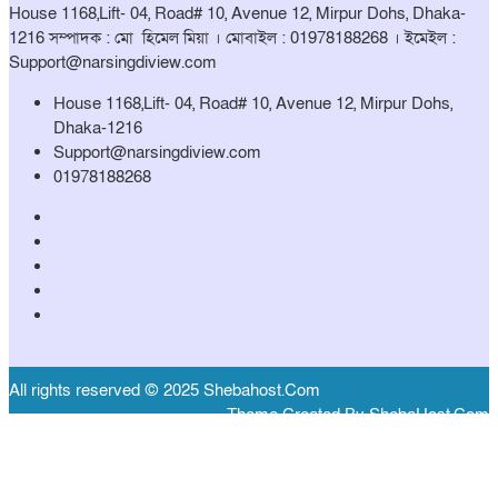
House 1168,Lift- 04, Road# 10, Avenue 12, Mirpur Dohs, Dhaka-
1216 সম্পাদক : মো হিমেল মিয়া । মোবাইল : 01978188268 । ইমেইল :
Support@narsingdiview.com
House 1168,Lift- 04, Road# 10, Avenue 12, Mirpur Dohs,
Dhaka-1216
Support@narsingdiview.com
01978188268
All rights reserved © 2025 Shebahost.Com
Theme Created By ShebaHost.Com