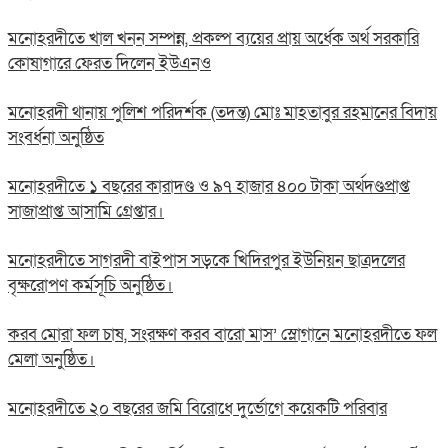
মনোহরদীতে খাল খনন সম্পন্ন, প্রকল্প ব্যয়ের প্রায় অর্ধেক অর্থ সরকারি
কোষাগারে ফেরত দিলেন ইউএনও
মনোহরদী থানায় পুলিশ পরিদর্শক (তদন্ত) মোঃ মাহতাবুর রহমানের বিদায়
সংবর্ধনা অনুষ্ঠিত
মনোহরদীতে ১ বছরের কারাদণ্ড ও ৯৭ হাজার ৪০০ টাকা অর্থদণ্ডপ্রাপ্ত
সাজাপ্রাপ্ত আসামি গ্রেপ্তার।
মনোহরদীতে সাগরদী বাইপাস সড়কে খিদিরপুর ইউনিয়ন ছাত্রদলের
বৃক্ষরোপণ কর্মসূচি অনুষ্ঠিত।
করব মোরা ফল চাষ, সংরক্ষণ করব বারো মাস’ স্লোগানে মনোহরদীতে ফল
মেলা অনুষ্ঠিত।
মনোহরদীতে ২০ বছরের জমি বিরোধে দুর্ভোগে কয়েকটি পরিবার