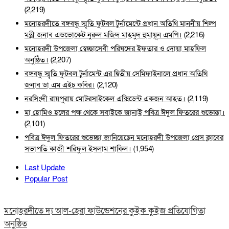
(2,219)
মনোহরদীতে বঙ্গবন্ধু স্মৃতি ফুটবল টুর্নামেন্টে প্রধান অতিথি মাননীয় শিল্প
মন্ত্রী জনাব এডভোকেট নুরুল মজিদ মাহমুদ হুমায়ূন এমপি।
(2,216)
মনোহরদী উপজেলা স্বেচ্ছাসেবী পরিষদের ইফতার ও দোয়া মাহফিল
অনুষ্ঠিত।
(2,207)
বঙ্গবন্ধু স্মৃতি ফুটবল টুর্নামেন্ট এর দ্বিতীয় সেমিফাইনালে প্রধান অতিথি
জনাব ডা এম এইচ কবির।
(2,120)
নরসিংদী রায়পুরায় মোটরসাইকেল এক্সিডেন্ট একজন আহত।
(2,119)
মা হোমিও হলের পক্ষ থেকে সবাইকে জানাই পবিত্র ঈদুল ফিতরের শুভেচ্ছা।
(2,101)
পবিত্র ঈদুল ফিতরের শুভেচ্ছা জানিয়েছেন মনোহরদী উপজেলা প্রেস ক্লাবের
সভাপতি কাজী শরিফুল ইসলাম শাকিল।
(1,954)
Last Update
Popular Post
মনোহরদীতে দ্য আল-হেরা ফাউন্ডেশনের কুইক কুইজ প্রতিযোগিতা
অনুষ্ঠিত