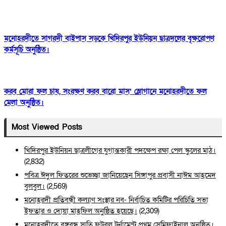
মনোহরদীতে সাগরদী বাইপাস সড়কে খিদিরপুর ইউনিয়ন ছাত্রদলের বৃক্ষরোপণ
কর্মসূচি অনুষ্ঠিত।
করব মোরা ফল চাষ, সংরক্ষণ করব বারো মাস’ স্লোগানে মনোহরদীতে ফল
মেলা অনুষ্ঠিত।
Most Viewed Posts
খিদিরপুর ইউনিয়ন ছাত্রলীগের যুগান্তকারী পদক্ষেপ রক্ষা পেল স্কুলের মাঠ।
(2,832)
পবিত্র ঈদুল ফিতরের শুভেচ্ছা জানিয়েছেন সিঙ্গাপুর প্রবাসী নাঈম আহমেদ
বুলবুল।
(2,569)
মনোহরদী প্রতিবন্ধী কল্যাণ সংস্থার নব- নির্বাচিত কমিটির পরিচিতি সভা
ইফতার ও দোয়া মাহফিল অনুষ্ঠিত হয়েছে।
(2,309)
মনোহরদীতে বঙ্গবন্ধু স্মৃতি ফুটবল টুর্নামেন্ট প্রথম সেমিফাইনাল অনুষ্ঠিত।