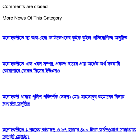
Comments are closed.
More News Of This Category
মনোহরদীতে দ্য আল-হেরা ফাউন্ডেশনের কুইক কুইজ প্রতিযোগিতা অনুষ্ঠিত
মনোহরদীতে খাল খনন সম্পন্ন, প্রকল্প ব্যয়ের প্রায় অর্ধেক অর্থ সরকারি
কোষাগারে ফেরত দিলেন ইউএনও
মনোহরদী থানায় পুলিশ পরিদর্শক (তদন্ত) মোঃ মাহতাবুর রহমানের বিদায়
সংবর্ধনা অনুষ্ঠিত
মনোহরদীতে ১ বছরের কারাদণ্ড ও ৯৭ হাজার ৪০০ টাকা অর্থদণ্ডপ্রাপ্ত সাজাপ্রাপ্ত
আসামি গ্রেপ্তার।