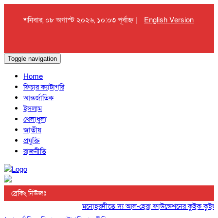
শনিবার, ০৮ অগাস্ট ২০২৬, ১০:০৩ পূর্বাহ্ন |
English Version
Toggle navigation
Home
ফিচার ক্যাটাগরি
আন্তর্জাতিক
ইসলাম
খেলাধুলা
জাতীয়
প্রযুক্তি
রাজনীতি
ব্রেকিং নিউজঃ
মনোহরদীতে দ্য আল-হেরা ফাউন্ডেশনের কুইক কুইজ প্রত