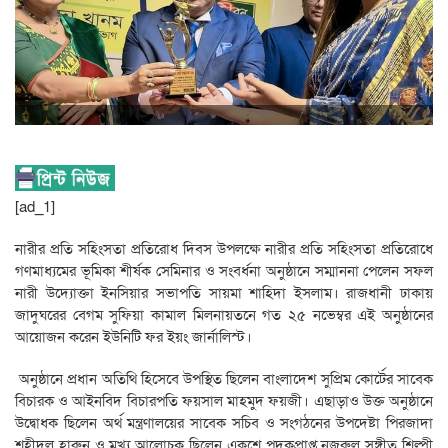
[ad_1]
নারীর প্রতি সহিংসতা প্রতিরোধ দিবস উপলক্ষে নারীর প্রতি সহিংসতা প্রতিরোধে
গণমাধ্যমের ভূমিকা শীর্ষক সেমিনার ও সংবর্ধনা অনুষ্ঠানে সম্মাননা পেলেন সফল
নারী উদ্যোক্তা ইনসিয়ার সভাপতি সায়মা শাহিদা ইসলাম। রাজধানী ঢাকায়
জাদুঘরের বেগম সুফিয়া কামাল মিলনায়তনে গত ২৫ নভেম্বর এই অনুষ্ঠানের
আয়োজন করেন ইউনিটি ফর ইয়ং জার্নালিস্ট।
অনুষ্ঠানে প্রধান অতিথি হিসেবে উপস্থিত ছিলেন বাংলাদেশ সুপ্রিম কোর্টের সাবেক
বিচারক ও আইনবিদ বিচারপতি ফয়সাল মাহমুদ ফয়জী। এছাড়াও উক্ত অনুষ্ঠানে
উদ্বোধক ছিলেন অর্থ মন্ত্রণালয়ের সাবেক সচিব ও সংগঠনের উপদেষ্টা পিরজাদা
শহীদুল হারুন ও মূখ্য আলোচক ছিলেন একুশে পদকপ্রাপ্ত নজরুল সঙ্গীত শিল্পী