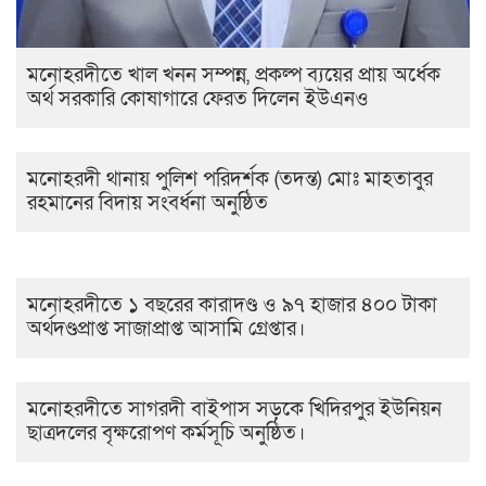
মনোহরদীতে খাল খনন সম্পন্ন, প্রকল্প ব্যয়ের প্রায় অর্ধেক
অর্থ সরকারি কোষাগারে ফেরত দিলেন ইউএনও
মনোহরদী থানায় পুলিশ পরিদর্শক (তদন্ত) মোঃ মাহতাবুর
রহমানের বিদায় সংবর্ধনা অনুষ্ঠিত
মনোহরদীতে ১ বছরের কারাদণ্ড ও ৯৭ হাজার ৪০০ টাকা
অর্থদণ্ডপ্রাপ্ত সাজাপ্রাপ্ত আসামি গ্রেপ্তার।
মনোহরদীতে সাগরদী বাইপাস সড়কে খিদিরপুর ইউনিয়ন
ছাত্রদলের বৃক্ষরোপণ কর্মসূচি অনুষ্ঠিত।