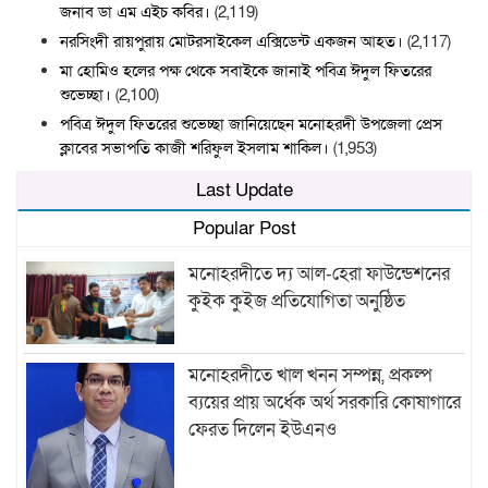
জনাব ডা এম এইচ কবির।
(2,119)
নরসিংদী রায়পুরায় মোটরসাইকেল এক্সিডেন্ট একজন আহত।
(2,117)
মা হোমিও হলের পক্ষ থেকে সবাইকে জানাই পবিত্র ঈদুল ফিতরের
শুভেচ্ছা।
(2,100)
পবিত্র ঈদুল ফিতরের শুভেচ্ছা জানিয়েছেন মনোহরদী উপজেলা প্রেস
ক্লাবের সভাপতি কাজী শরিফুল ইসলাম শাকিল।
(1,953)
Last Update
Popular Post
মনোহরদীতে দ্য আল-হেরা ফাউন্ডেশনের
কুইক কুইজ প্রতিযোগিতা অনুষ্ঠিত
মনোহরদীতে খাল খনন সম্পন্ন, প্রকল্প
ব্যয়ের প্রায় অর্ধেক অর্থ সরকারি কোষাগারে
ফেরত দিলেন ইউএনও