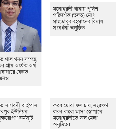
মনোহরদী থানায় পুলিশ
পরিদর্শক (তদন্ত) মোঃ
মাহতাবুর রহমানের বিদায়
সংবর্ধনা অনুষ্ঠিত
 খাল খনন সম্পন্ন,
ের প্রায় অর্ধেক অর্থ
োষাগারে ফেরত
উএনও
ে সাগরদী বাইপাস
করব মোরা ফল চাষ, সংরক্ষণ
িরপুর ইউনিয়ন
করব বারো মাস’ স্লোগানে
ৃক্ষরোপণ কর্মসূচি
মনোহরদীতে ফল মেলা
অনুষ্ঠিত।