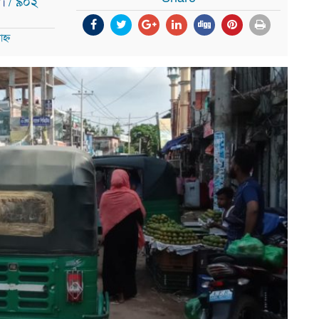
/ ৯০২
ি।
হ্ন