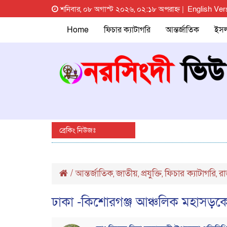
শনিবার, ০৮ অগাস্ট ২০২৬, ০২:১৮ অপরাহ্ন |
English Ver
Home
ফিচার ক্যাটাগরি
আন্তর্জাতিক
ইস
ব্রেকিং নিউজঃ
/
আন্তর্জাতিক
জাতীয়
প্রযুক্তি
ফিচার ক্যাটাগরি
রা
,
,
,
,
ঢাকা -কিশোরগঞ্জ আঞ্চলিক মহাসড়ক