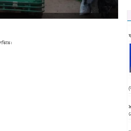
ফ
 গতিতে।
(
৯
গ