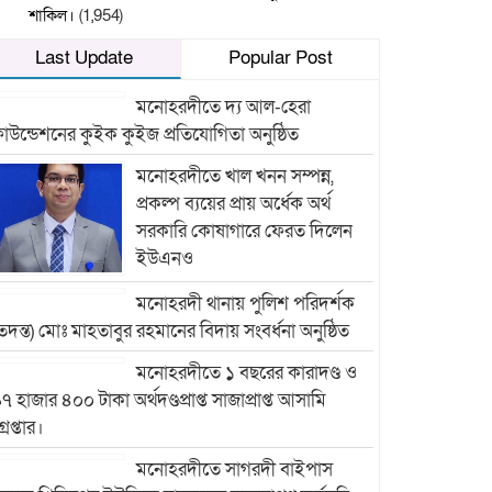
শাকিল।
(1,954)
Last Update
Popular Post
মনোহরদীতে দ্য আল-হেরা
াউন্ডেশনের কুইক কুইজ প্রতিযোগিতা অনুষ্ঠিত
মনোহরদীতে খাল খনন সম্পন্ন,
প্রকল্প ব্যয়ের প্রায় অর্ধেক অর্থ
সরকারি কোষাগারে ফেরত দিলেন
ইউএনও
মনোহরদী থানায় পুলিশ পরিদর্শক
তদন্ত) মোঃ মাহতাবুর রহমানের বিদায় সংবর্ধনা অনুষ্ঠিত
মনোহরদীতে ১ বছরের কারাদণ্ড ও
৭ হাজার ৪০০ টাকা অর্থদণ্ডপ্রাপ্ত সাজাপ্রাপ্ত আসামি
্রেপ্তার।
মনোহরদীতে সাগরদী বাইপাস