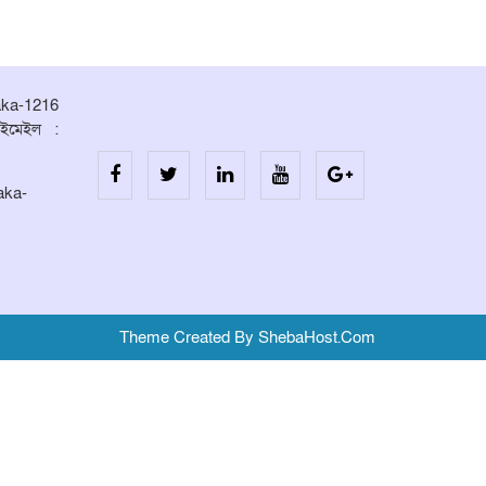
aka-1216
ইমেইল :
aka-
Theme Created By ShebaHost.Com