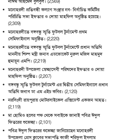
নাঈম আহমেদ বুলবুল।
(2,569)
মনোহরদী প্রতিবন্ধী কল্যাণ সংস্থার নব- নির্বাচিত কমিটির
পরিচিতি সভা ইফতার ও দোয়া মাহফিল অনুষ্ঠিত হয়েছে।
(2,309)
মনোহরদীতে বঙ্গবন্ধু স্মৃতি ফুটবল টুর্নামেন্ট প্রথম
সেমিফাইনাল অনুষ্ঠিত।
(2,220)
মনোহরদীতে বঙ্গবন্ধু স্মৃতি ফুটবল টুর্নামেন্টে প্রধান অতিথি
মাননীয় শিল্প মন্ত্রী জনাব এডভোকেট নুরুল মজিদ মাহমুদ
হুমায়ূন এমপি।
(2,219)
মনোহরদী উপজেলা স্বেচ্ছাসেবী পরিষদের ইফতার ও দোয়া
মাহফিল অনুষ্ঠিত।
(2,207)
বঙ্গবন্ধু স্মৃতি ফুটবল টুর্নামেন্ট এর দ্বিতীয় সেমিফাইনালে প্রধান
অতিথি জনাব ডা এম এইচ কবির।
(2,120)
নরসিংদী রায়পুরায় মোটরসাইকেল এক্সিডেন্ট একজন আহত।
(2,119)
মা হোমিও হলের পক্ষ থেকে সবাইকে জানাই পবিত্র ঈদুল
ফিতরের শুভেচ্ছা।
(2,101)
পবিত্র ঈদুল ফিতরের শুভেচ্ছা জানিয়েছেন মনোহরদী
উপজেলা প্রেস ক্লাবের সভাপতি কাজী শরিফুল ইসলাম