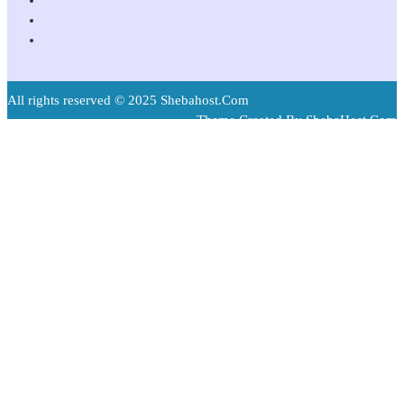
All rights reserved © 2025 Shebahost.Com
Theme Created By ShebaHost.Com