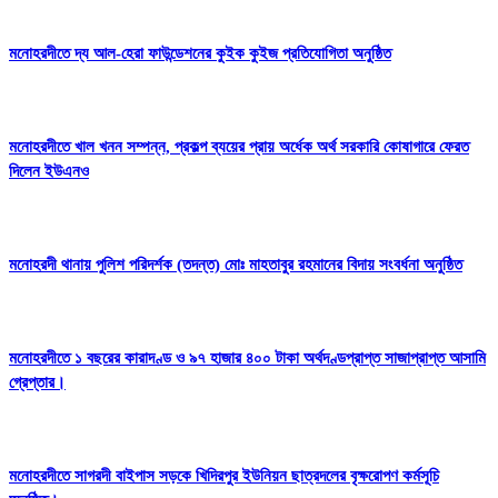
মনোহরদীতে দ্য আল-হেরা ফাউন্ডেশনের কুইক কুইজ প্রতিযোগিতা অনুষ্ঠিত
মনোহরদীতে খাল খনন সম্পন্ন, প্রকল্প ব্যয়ের প্রায় অর্ধেক অর্থ সরকারি কোষাগারে ফেরত
দিলেন ইউএনও
মনোহরদী থানায় পুলিশ পরিদর্শক (তদন্ত) মোঃ মাহতাবুর রহমানের বিদায় সংবর্ধনা অনুষ্ঠিত
মনোহরদীতে ১ বছরের কারাদণ্ড ও ৯৭ হাজার ৪০০ টাকা অর্থদণ্ডপ্রাপ্ত সাজাপ্রাপ্ত আসামি
গ্রেপ্তার।
মনোহরদীতে সাগরদী বাইপাস সড়কে খিদিরপুর ইউনিয়ন ছাত্রদলের বৃক্ষরোপণ কর্মসূচি