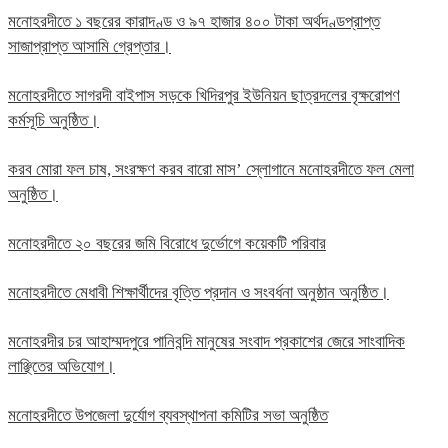
মনোহরদীতে ১ বছরের কারাদণ্ড ও ৯৭ হাজার ৪০০ টাকা অর্থদণ্ডপ্রাপ্ত
সাজাপ্রাপ্ত আসামি গ্রেপ্তার।
মনোহরদীতে সাগরদী বাইপাস সড়কে খিদিরপুর ইউনিয়ন ছাত্রদলের বৃক্ষরোপণ
কর্মসূচি অনুষ্ঠিত।
করব মোরা ফল চাষ, সংরক্ষণ করব বারো মাস’ স্লোগানে মনোহরদীতে ফল মেলা
অনুষ্ঠিত।
মনোহরদীতে ২০ বছরের জমি বিরোধে দুর্ভোগে কয়েকটি পরিবার
মনোহরদীতে মেধাবী শিক্ষার্থীদের বৃত্তি প্রদান ও সংবর্ধনা অনুষ্ঠান অনুষ্ঠিত।
মনোহরদীর চর আহাম্মদপুরে পানিবন্দি মানুষের সংবাদ প্রকাশের জেরে সাংবাদিক
লাঞ্ছিতের অভিযোগ।
মনোহরদীতে উপজেলা দুর্যোগ ব্যবস্থাপনা কমিটির সভা অনুষ্ঠিত