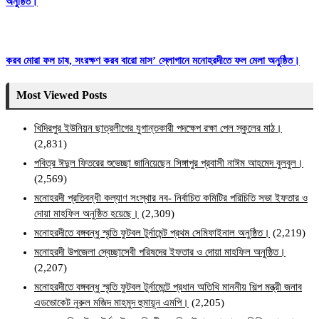
অনুষ্ঠিত।
করব মোরা ফল চাষ, সংরক্ষণ করব বারো মাস’ স্লোগানে মনোহরদীতে ফল মেলা অনুষ্ঠিত।
Most Viewed Posts
খিদিরপুর ইউনিয়ন ছাত্রলীগের যুগান্তকারী পদক্ষেপ রক্ষা পেল স্কুলের মাঠ।
(2,831)
পবিত্র ঈদুল ফিতরের শুভেচ্ছা জানিয়েছেন সিঙ্গাপুর প্রবাসী নাঈম আহমেদ বুলবুল।
(2,569)
মনোহরদী প্রতিবন্ধী কল্যাণ সংস্থার নব- নির্বাচিত কমিটির পরিচিতি সভা ইফতার ও
দোয়া মাহফিল অনুষ্ঠিত হয়েছে।
(2,309)
মনোহরদীতে বঙ্গবন্ধু স্মৃতি ফুটবল টুর্নামেন্ট প্রথম সেমিফাইনাল অনুষ্ঠিত।
(2,219)
মনোহরদী উপজেলা স্বেচ্ছাসেবী পরিষদের ইফতার ও দোয়া মাহফিল অনুষ্ঠিত।
(2,207)
মনোহরদীতে বঙ্গবন্ধু স্মৃতি ফুটবল টুর্নামেন্টে প্রধান অতিথি মাননীয় শিল্প মন্ত্রী জনাব
এডভোকেট নুরুল মজিদ মাহমুদ হুমায়ূন এমপি।
(2,205)