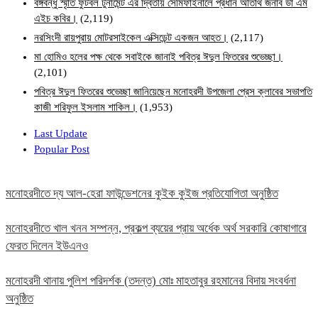
বঙ্গবন্ধু স্মৃতি ফুটবল টুর্নামেন্ট এর দ্বিতীয় সেমিফাইনালে প্রধান অতিথি জনাব ডা এম
এইচ কবির।
(2,119)
নরসিংদী রায়পুরায় মোটরসাইকেল এক্সিডেন্ট একজন আহত।
(2,117)
মা হোমিও হলের পক্ষ থেকে সবাইকে জানাই পবিত্র ঈদুল ফিতরের শুভেচ্ছা।
(2,101)
পবিত্র ঈদুল ফিতরের শুভেচ্ছা জানিয়েছেন মনোহরদী উপজেলা প্রেস ক্লাবের সভাপতি
কাজী শরিফুল ইসলাম শাকিল।
(1,953)
Last Update
Popular Post
মনোহরদীতে দ্য আল-হেরা ফাউন্ডেশনের কুইক কুইজ প্রতিযোগিতা অনুষ্ঠিত
মনোহরদীতে খাল খনন সম্পন্ন, প্রকল্প ব্যয়ের প্রায় অর্ধেক অর্থ সরকারি কোষাগারে
ফেরত দিলেন ইউএনও
মনোহরদী থানায় পুলিশ পরিদর্শক (তদন্ত) মোঃ মাহতাবুর রহমানের বিদায় সংবর্ধনা
অনুষ্ঠিত