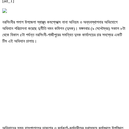
[ad_1]
নরসিংদীর পলাশ উপজেলা স্বাস্থ্য কমপ্লেক্সে নানা অনিয়ম ও অব্যবস্থাপনার অভিযোগে
অভিযান পরিচালনা করেছে দুর্নীতি দমন কমিশন (দুদক)। মঙ্গলবার (৯ সেপ্টেম্বর) সকাল ৮টা
থেকে বিকাল ৫টা পর্যন্ত নরসিংদী-গাজীপুরের সমন্বিত দুদক কার্যালয়ের চার সদস্যের একটি
টিম এই অভিযান চালায়।
অভিযানের সময় হাসপাতালের ডাক্তার ও কর্মকর্তা-কর্মচারীদের যথাসময়ে কর্মস্থলে উপস্থিত