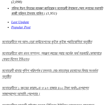
(2,098)
পবিত্র ঈদুল ফিতরের শুভেচ্ছা জানিয়েছেন মনোহরদী উপজেলা প্রেস ক্লাবের সভাপতি
কাজী শরিফুল ইসলাম শাকিল।
(1,951)
Last Update
Popular Post
মনোহরদীতে দ্য আল-হেরা ফাউন্ডেশনের কুইক কুইজ প্রতিযোগিতা অনুষ্ঠিত
মনোহরদীতে খাল খনন সম্পন্ন, প্রকল্প ব্যয়ের প্রায় অর্ধেক অর্থ সরকারি কোষাগারে
ফেরত দিলেন ইউএনও
মনোহরদী থানায় পুলিশ পরিদর্শক (তদন্ত) মোঃ মাহতাবুর রহমানের বিদায় সংবর্ধনা
অনুষ্ঠিত
মনোহরদীতে ১ বছরের কারাদণ্ড ও ৯৭ হাজার ৪০০ টাকা অর্থদণ্ডপ্রাপ্ত
সাজাপ্রাপ্ত আসামি গ্রেপ্তার।