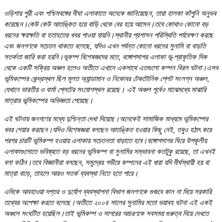
ওড়িশার পুরী এবং পশ্চিমবঙ্গের দীঘা এলাকাতে অনেকে জানিয়েছেন, তারা হালকা কাঁপুনি অনুভব
করেছেন।কেউ কেউ আতঙ্কিত হয়ে বাড়ি থেকে বের হয়ে আসেন।তবে কোথাও কোনো বড়
ধরনের ক্ষয়ক্ষতি বা হতাহতের খবর পাওয়া যায়নি।স্থানীয় প্রশাসন পরিস্থিতি পর্যবেক্ষণ করছে
এবং জনগণকে সচেতন থাকতে বলেছে, যদিও এখন পর্যন্ত কোনো ধরনের সুনামি বা বাড়তি
সতর্কতা জারি করা হয়নি।ভূকম্প বিশেষজ্ঞদের মতে, বঙ্গোপসাগর এলাকা ভূ-প্রাকৃতিক দিক
থেকে একটি সক্রিয় অঞ্চল হলেও অতীতে এখানে একসাথে এতগুলো কম্পন বিরল ঘটনা।এসব
ভূমিকম্পের কেন্দ্রস্থল ছিল মূলত অ্যান্ডামান ও নিকোবর টেকটোনিক প্লেট সংলগ্ন অঞ্চল,
যেখানে ভারতীয় ও বার্মা প্লেটের সংযোগস্থল রয়েছে। এই অঞ্চল পূর্বেও মাঝেমধ্যে মাঝারি
মাত্রার ভূমিকম্পের অভিজ্ঞতা পেয়েছে।
এই ঘটনায় জনগণের মধ্যে দুশ্চিন্তা দেখা দিয়েছে।অনেকেই সামাজিক মাধ্যমে ভূমিকম্পের
খবর শেয়ার করছেন।যদিও বিশেষজ্ঞরা বলছেন আতঙ্কিত হওয়ার কিছু নেই, তবুও হঠাৎ করে
পরপর চারটি ভূমিকম্প হওয়ায় এলাকায় সচেতনতা বাড়াতে হবে।বঙ্গোপসাগর ঘিরে উপকূলীয়
এলাকাগুলোতে ভবিষ্যতে বড় ধরনের ভূমিকম্প বা সুনামির সম্ভাবনা কতটুকু রয়েছে, তা এখনই
বলা কঠিন।তবে বিজ্ঞানীরা বলছেন, সমুদ্রের গভীরে কম্পনের এই ধারা যদি দীর্ঘস্থায়ী হয় বা
মাত্রা বাড়ে, তাহলে আরও সতর্ক ব্যবস্থা নিতে হতে পারে।
এদিকে আবহাওয়া দপ্তর ও দুর্যোগ ব্যবস্থাপনা বিভাগ জনগণকে গুজবে কান না দিয়ে সরকারি
তথ্যের অপেক্ষা করতে বলেছে।অতীতে ২০০৪ সালের সুনামির মতো ভয়াবহ ঘটনা এই একই
অঞ্চলে সংঘটিত হয়েছিল।তাই ভূমিকম্প ও সাগরের আচরণকে সবসময় গুরুত্ব দিয়ে দেখতে