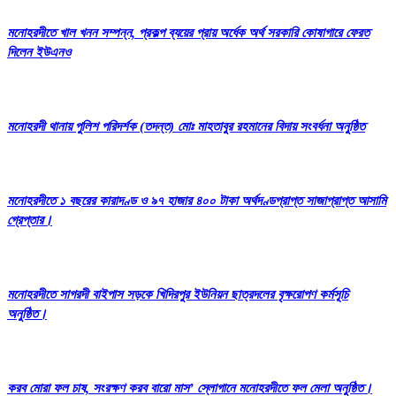
মনোহরদীতে খাল খনন সম্পন্ন, প্রকল্প ব্যয়ের প্রায় অর্ধেক অর্থ সরকারি কোষাগারে ফেরত
দিলেন ইউএনও
মনোহরদী থানায় পুলিশ পরিদর্শক (তদন্ত) মোঃ মাহতাবুর রহমানের বিদায় সংবর্ধনা অনুষ্ঠিত
মনোহরদীতে ১ বছরের কারাদণ্ড ও ৯৭ হাজার ৪০০ টাকা অর্থদণ্ডপ্রাপ্ত সাজাপ্রাপ্ত আসামি
গ্রেপ্তার।
মনোহরদীতে সাগরদী বাইপাস সড়কে খিদিরপুর ইউনিয়ন ছাত্রদলের বৃক্ষরোপণ কর্মসূচি
অনুষ্ঠিত।
করব মোরা ফল চাষ, সংরক্ষণ করব বারো মাস’ স্লোগানে মনোহরদীতে ফল মেলা অনুষ্ঠিত।