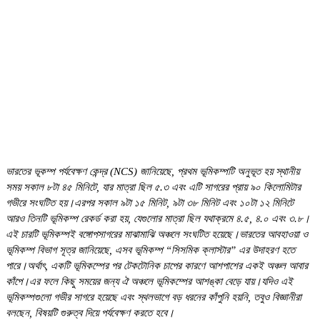
ভারতের ভূকম্প পর্যবেক্ষণ কেন্দ্র (NCS) জানিয়েছে, প্রথম ভূমিকম্পটি অনুভূত হয় স্থানীয়
সময় সকাল ৮টা ৪৫ মিনিটে, যার মাত্রা ছিল ৫.৩ এবং এটি সাগরের প্রায় ৯০ কিলোমিটার
গভীরে সংঘটিত হয়।এরপর সকাল ৯টা ১৫ মিনিট, ৯টা ৩৮ মিনিট এবং ১০টা ১২ মিনিটে
আরও তিনটি ভূমিকম্প রেকর্ড করা হয়, যেগুলোর মাত্রা ছিল যথাক্রমে ৪.৫, ৪.০ এবং ৩.৮।
এই চারটি ভূমিকম্পই বঙ্গোপসাগরের মাঝামাঝি অঞ্চলে সংঘটিত হয়েছে।ভারতের আবহাওয়া ও
ভূমিকম্প বিভাগ সূত্র জানিয়েছে, এসব ভূমিকম্প “সিসমিক ক্লাস্টার” এর উদাহরণ হতে
পারে।অর্থাৎ, একটি ভূমিকম্পের পর টেকটোনিক চাপের কারণে আশপাশের একই অঞ্চল আবার
কাঁপে।এর ফলে কিছু সময়ের জন্য ঐ অঞ্চলে ভূমিকম্পের আশঙ্কা বেড়ে যায়।যদিও এই
ভূমিকম্পগুলো গভীর সাগরে হয়েছে এবং স্থলভাগে বড় ধরনের কাঁপুনি হয়নি, তবুও বিজ্ঞানীরা
বলছেন, বিষয়টি গুরুত্ব দিয়ে পর্যবেক্ষণ করতে হবে।