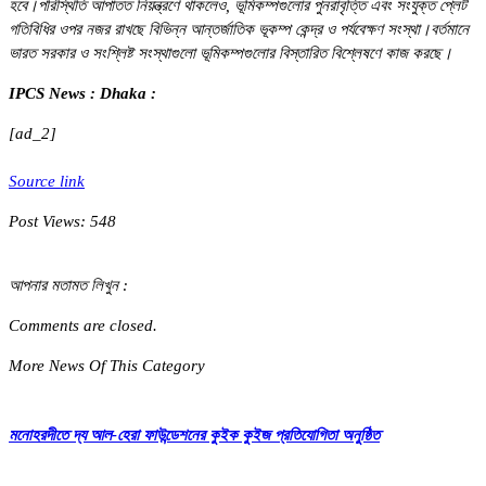
হবে।পরিস্থিতি আপাতত নিয়ন্ত্রণে থাকলেও, ভূমিকম্পগুলোর পুনরাবৃত্তি এবং সংযুক্ত প্লেট
গতিবিধির ওপর নজর রাখছে বিভিন্ন আন্তর্জাতিক ভূকম্প কেন্দ্র ও পর্যবেক্ষণ সংস্থা।বর্তমানে
ভারত সরকার ও সংশ্লিষ্ট সংস্থাগুলো ভূমিকম্পগুলোর বিস্তারিত বিশ্লেষণে কাজ করছে।
IPCS News : Dhaka :
[ad_2]
Source link
Post Views:
548
আপনার মতামত লিখুন :
Comments are closed.
More News Of This Category
মনোহরদীতে দ্য আল-হেরা ফাউন্ডেশনের কুইক কুইজ প্রতিযোগিতা অনুষ্ঠিত