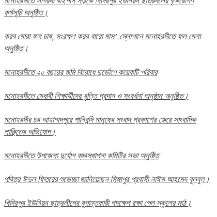
মনোহরদীতে সাগরদী বাইপাস সড়কে খিদিরপুর ইউনিয়ন ছাত্রদলের বৃক্ষরোপণ
কর্মসূচি অনুষ্ঠিত।
করব মোরা ফল চাষ, সংরক্ষণ করব বারো মাস’ স্লোগানে মনোহরদীতে ফল মেলা
অনুষ্ঠিত।
মনোহরদীতে ২০ বছরের জমি বিরোধে দুর্ভোগে কয়েকটি পরিবার
মনোহরদীতে মেধাবী শিক্ষার্থীদের বৃত্তি প্রদান ও সংবর্ধনা অনুষ্ঠান অনুষ্ঠিত।
মনোহরদীর চর আহাম্মদপুরে পানিবন্দি মানুষের সংবাদ প্রকাশের জেরে সাংবাদিক
লাঞ্ছিতের অভিযোগ।
মনোহরদীতে উপজেলা দুর্যোগ ব্যবস্থাপনা কমিটির সভা অনুষ্ঠিত
পবিত্র ঈদুল ফিতরের শুভেচ্ছা জানিয়েছেন সিঙ্গাপুর প্রবাসী নাঈম আহমেদ বুলবুল।
খিদিরপুর ইউনিয়ন ছাত্রলীগের যুগান্তকারী পদক্ষেপ রক্ষা পেল স্কুলের মাঠ।