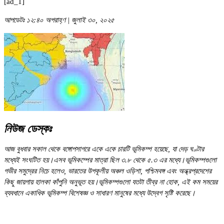
[ad_1]
আপডেটঃ ১২:৪০ অপরাহ্ণ | জুলাই ৩০, ২০২৫
নিউজ ডেস্কঃ
আজ বুধবার সকাল থেকে বঙ্গোপসাগরে একে একে চারটি ভূমিকম্প হয়েছে, যা দেড় ঘণ্টার
মধ্যেই সংঘটিত হয়।এসব ভূমিকম্পের মাত্রা ছিল ৩.৮ থেকে ৫.৩ এর মধ্যে।ভূমিকম্পগুলো
গভীর সমুদ্রের নিচে হলেও, ভারতের উপকূলীয় অঞ্চল ওড়িশা, পশ্চিমবঙ্গ এবং অন্ধ্রপ্রদেশের
কিছু জায়গায় হালকা কাঁপুনি অনুভূত হয়।ভূমিকম্পগুলো যতটা তীব্র না হোক, এই কম সময়ের
ব্যবধানে একাধিক ভূমিকম্প বিশেষজ্ঞ ও সাধারণ মানুষের মধ্যে উদ্বেগ সৃষ্টি করেছে।