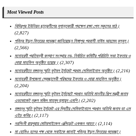
Most Viewed Posts
খিদিরপুর ইউনিয়ন ছাত্রলীগের যুগান্তকারী পদক্ষেপ রক্ষা পেল স্কুলের মাঠ।
(2,827)
পবিত্র ঈদুল ফিতরের শুভেচ্ছা জানিয়েছেন সিঙ্গাপুর প্রবাসী নাঈম আহমেদ বুলবুল।
(2,566)
মনোহরদী প্রতিবন্ধী কল্যাণ সংস্থার নব- নির্বাচিত কমিটির পরিচিতি সভা ইফতার ও
দোয়া মাহফিল অনুষ্ঠিত হয়েছে।
(2,307)
মনোহরদীতে বঙ্গবন্ধু স্মৃতি ফুটবল টুর্নামেন্ট প্রথম সেমিফাইনাল অনুষ্ঠিত।
(2,216)
মনোহরদী উপজেলা স্বেচ্ছাসেবী পরিষদের ইফতার ও দোয়া মাহফিল অনুষ্ঠিত।
(2,204)
মনোহরদীতে বঙ্গবন্ধু স্মৃতি ফুটবল টুর্নামেন্টে প্রধান অতিথি মাননীয় শিল্প মন্ত্রী জনাব
এডভোকেট নুরুল মজিদ মাহমুদ হুমায়ূন এমপি।
(2,202)
বঙ্গবন্ধু স্মৃতি ফুটবল টুর্নামেন্ট এর দ্বিতীয় সেমিফাইনালে প্রধান অতিথি জনাব ডা এম
এইচ কবির।
(2,117)
নরসিংদী রায়পুরায় মোটরসাইকেল এক্সিডেন্ট একজন আহত।
(2,114)
মা হোমিও হলের পক্ষ থেকে সবাইকে জানাই পবিত্র ঈদুল ফিতরের শুভেচ্ছা।