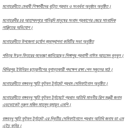
মনোহরদীতে মেধাবী শিক্ষার্থীদের বৃত্তি প্রদান ও সংবর্ধনা অনুষ্ঠান অনুষ্ঠিত।
মনোহরদীর চর আহাম্মদপুরে পানিবন্দি মানুষের সংবাদ প্রকাশের জেরে সাংবাদিক
লাঞ্ছিতের অভিযোগ।
মনোহরদীতে উপজেলা দুর্যোগ ব্যবস্থাপনা কমিটির সভা অনুষ্ঠিত
পবিত্র ঈদুল ফিতরের শুভেচ্ছা জানিয়েছেন সিঙ্গাপুর প্রবাসী নাঈম আহমেদ বুলবুল।
খিদিরপুর ইউনিয়ন ছাত্রলীগের যুগান্তকারী পদক্ষেপ রক্ষা পেল স্কুলের মাঠ।
মনোহরদীতে বঙ্গবন্ধু স্মৃতি ফুটবল টুর্নামেন্ট প্রথম সেমিফাইনাল অনুষ্ঠিত।
মনোহরদীতে বঙ্গবন্ধু স্মৃতি ফুটবল টুর্নামেন্টে প্রধান অতিথি মাননীয় শিল্প মন্ত্রী জনাব
এডভোকেট নুরুল মজিদ মাহমুদ হুমায়ূন এমপি।
বঙ্গবন্ধু স্মৃতি ফুটবল টুর্নামেন্ট এর দ্বিতীয় সেমিফাইনালে প্রধান অতিথি জনাব ডা এম
এইচ কবির।