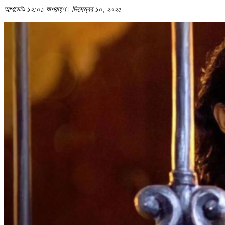
আপডেটঃ ১২:০১ অপরাহ্ণ | ডিসেম্বর ১০, ২০২৫