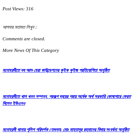
Post Views:
316
আপনার মতামত লিখুন :
Comments are closed.
More News Of This Category
মনোহরদীতে দ্য আল-হেরা ফাউন্ডেশনের কুইক কুইজ প্রতিযোগিতা অনুষ্ঠিত
মনোহরদীতে খাল খনন সম্পন্ন, প্রকল্প ব্যয়ের প্রায় অর্ধেক অর্থ সরকারি কোষাগারে ফেরত
দিলেন ইউএনও
মনোহরদী থানায় পুলিশ পরিদর্শক (তদন্ত) মোঃ মাহতাবুর রহমানের বিদায় সংবর্ধনা অনুষ্ঠিত