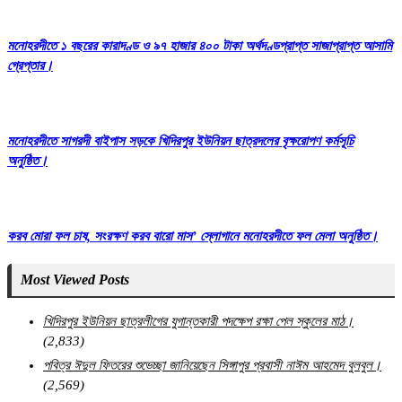
মনোহরদীতে ১ বছরের কারাদণ্ড ও ৯৭ হাজার ৪০০ টাকা অর্থদণ্ডপ্রাপ্ত সাজাপ্রাপ্ত আসামি
গ্রেপ্তার।
মনোহরদীতে সাগরদী বাইপাস সড়কে খিদিরপুর ইউনিয়ন ছাত্রদলের বৃক্ষরোপণ কর্মসূচি
অনুষ্ঠিত।
করব মোরা ফল চাষ, সংরক্ষণ করব বারো মাস’ স্লোগানে মনোহরদীতে ফল মেলা অনুষ্ঠিত।
Most Viewed Posts
খিদিরপুর ইউনিয়ন ছাত্রলীগের যুগান্তকারী পদক্ষেপ রক্ষা পেল স্কুলের মাঠ।
(2,833)
পবিত্র ঈদুল ফিতরের শুভেচ্ছা জানিয়েছেন সিঙ্গাপুর প্রবাসী নাঈম আহমেদ বুলবুল।
(2,569)