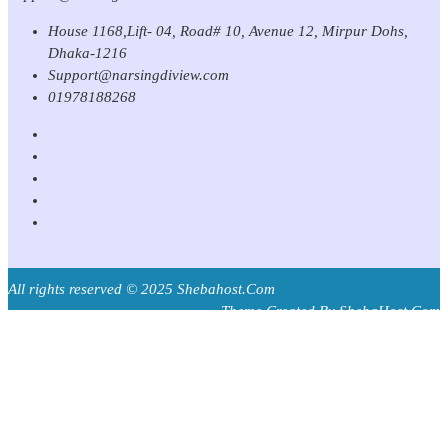
House 1168,Lift- 04, Road# 10, Avenue 12, Mirpur Dohs,
Dhaka-1216
Support@narsingdiview.com
01978188268
All rights reserved © 2025 Shebahost.Com
Theme Created By ShebaHost.Com