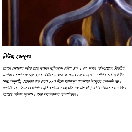
নিউজ ডেস্কঃ
জাপান সোমবার গভীর রাতে ভয়াবহ ভূমিকম্পে কেঁপে ওঠে । সে দেশের আইওয়েটের বিস্তীর্ণ
এলাকায় কম্পন অনুভূত হয়। রিখ্‌টার স্কেলে কম্পনের মাত্রা ছিল ৭ দশমিক ৬। স্থানীয়
সময় অনুযায়ী, সোমবার রাত সোয়া ১১টা দিকে প্রশান্ত মহাসাগর উপকূলে কম্পনটি হয়।
আগামী ১২ ডিসেম্বর জাপানে মুক্তি পাচ্ছে ‘বাহুবলী: দ্য এপিক’। ছবির প্রচার করতে গিয়ে
জাপানে আটকা প্রভাস। খবর আনন্দবাজার অনলাইনের।