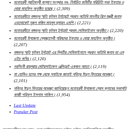
মনোহরদী প্রতিবন্ধী কল্যাণ সংস্থার নব- নির্বাচিত কমিটির পরিচিতি সভা ইফতার ও
দোয়া মাহফিল অনুষ্ঠিত হয়েছে।
(2,309)
মনোহরদীতে বঙ্গবন্ধু স্মৃতি ফুটবল টুর্নামেন্টে প্রধান অতিথি মাননীয় শিল্প মন্ত্রী জনাব
এডভোকেট নুরুল মজিদ মাহমুদ হুমায়ূন এমপি।
(2,221)
মনোহরদীতে বঙ্গবন্ধু স্মৃতি ফুটবল টুর্নামেন্ট প্রথম সেমিফাইনাল অনুষ্ঠিত।
(2,220)
মনোহরদী উপজেলা স্বেচ্ছাসেবী পরিষদের ইফতার ও দোয়া মাহফিল অনুষ্ঠিত।
(2,207)
বঙ্গবন্ধু স্মৃতি ফুটবল টুর্নামেন্ট এর দ্বিতীয় সেমিফাইনালে প্রধান অতিথি জনাব ডা এম
এইচ কবির।
(2,120)
নরসিংদী রায়পুরায় মোটরসাইকেল এক্সিডেন্ট একজন আহত।
(2,119)
মা হোমিও হলের পক্ষ থেকে সবাইকে জানাই পবিত্র ঈদুল ফিতরের শুভেচ্ছা।
(2,101)
পবিত্র ঈদুল ফিতরের শুভেচ্ছা জানিয়েছেন মনোহরদী উপজেলা প্রেস ক্লাবের সভাপতি
কাজী শরিফুল ইসলাম শাকিল।
(1,954)
Last Update
Popular Post