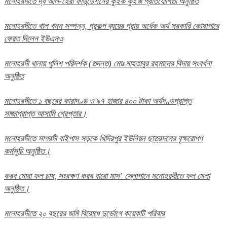
মনোহরদীতে দ্য আল-হেরা ফাউন্ডেশনের কুইক কুইজ প্রতিযোগিতা অনুষ্ঠিত
মনোহরদীতে খাল খনন সম্পন্ন, প্রকল্প ব্যয়ের প্রায় অর্ধেক অর্থ সরকারি কোষাগারে
ফেরত দিলেন ইউএনও
মনোহরদী থানায় পুলিশ পরিদর্শক (তদন্ত) মোঃ মাহতাবুর রহমানের বিদায় সংবর্ধনা
অনুষ্ঠিত
মনোহরদীতে ১ বছরের কারাদণ্ড ও ৯৭ হাজার ৪০০ টাকা অর্থদণ্ডপ্রাপ্ত
সাজাপ্রাপ্ত আসামি গ্রেপ্তার।
মনোহরদীতে সাগরদী বাইপাস সড়কে খিদিরপুর ইউনিয়ন ছাত্রদলের বৃক্ষরোপণ
কর্মসূচি অনুষ্ঠিত।
করব মোরা ফল চাষ, সংরক্ষণ করব বারো মাস’ স্লোগানে মনোহরদীতে ফল মেলা
অনুষ্ঠিত।
মনোহরদীতে ২০ বছরের জমি বিরোধে দুর্ভোগে কয়েকটি পরিবার