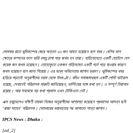
সোমবার রাতে ভূমিকম্পের জেরে অন্তত ২৩ জন আহত হয়েছেন বলে খবর। বেশির ভাগ
ক্ষেত্রে কম্পনের ফলে ভারি বস্তু চাপা পড়ে জখম হন তারা। হাচিনোহেতে একটি হোটেলে বেশ
কয়েক জন জখম হয়েছেন। তোহোকুতে একজন গাড়িসমেত একটি গর্তে পড়ে যাওয়ার কারণে
জখম হয়েছেন বলে জানা গিয়েছে। এর মধ্যে অভিনেতার জাপান ভ্রমণ। ভূমিকম্পের খবর
ছড়িয়ে পড়তেই অনুরাগীদের তরফ থেকে উৎকণ্ঠা। যদিও সমাজমাধ্যমে একটি পোস্ট ভাইরাল
হয়েছে, সেখানেই পরিচালক মারুতি জানিয়েছেন, ডার্লিংয়ের সঙ্গে কথা হল। ও সম্পূর্ণ নিরাপদে
রয়েছে। আর সবথেকে বড় কথা প্রভাস এখন টোকিওতে নেই।
এক্স হ্যান্ডেলেও দক্ষিণী তারকা নিজের অনুরাগীদের আশ্বস্ত করেছেন প্রভাসের আসন্ন ছবি
‘রাজা সাহেব’ পরিচালক। সোমবারের ভয়াবহতার পর আপাতত শান্ত জাপান।
IPCS News : Dhaka :
[ad_2]