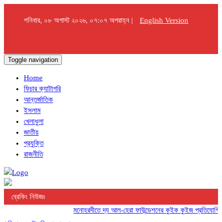
শনিবার, ০৮ অগাস্ট ২০২৬, ০৭:০৭ অপরাহ্ন |
English Version
Toggle navigation
Home
ফিচার ক্যাটাগরি
আন্তর্জাতিক
ইসলাম
খেলাধুলা
জাতীয়
প্রযুক্তি
রাজনীতি
ব্রেকিং নিউজঃ
মনোহরদীতে দ্য আল-হেরা ফাউন্ডেশনের কুইক কুইজ প্রতিযোগিতা অনুষ্ঠিত