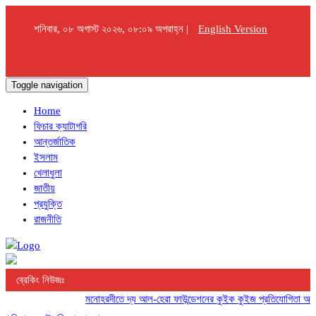
শনিবার, ০৮ অগাস্ট ২০২৬, ০৮:০৯ অপরাহ্ন |
English Version
Toggle navigation
Home
ফিচার ক্যাটাগরি
আন্তর্জাতিক
ইসলাম
খেলাধুলা
জাতীয়
প্রযুক্তি
রাজনীতি
ব্রেকিং নিউজঃ
মনোহরদীতে দ্য আল-হেরা ফাউন্ডেশনের কুইক কুইজ প্রতিযোগিতা অনুষ্ঠিত