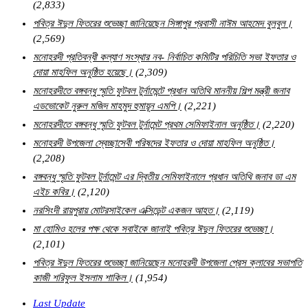
(2,833)
পবিত্র ঈদুল ফিতরের শুভেচ্ছা জানিয়েছেন সিঙ্গাপুর প্রবাসী নাঈম আহমেদ বুলবুল।
(2,569)
মনোহরদী প্রতিবন্ধী কল্যাণ সংস্থার নব- নির্বাচিত কমিটির পরিচিতি সভা ইফতার ও
দোয়া মাহফিল অনুষ্ঠিত হয়েছে।
(2,309)
মনোহরদীতে বঙ্গবন্ধু স্মৃতি ফুটবল টুর্নামেন্টে প্রধান অতিথি মাননীয় শিল্প মন্ত্রী জনাব
এডভোকেট নুরুল মজিদ মাহমুদ হুমায়ূন এমপি।
(2,221)
মনোহরদীতে বঙ্গবন্ধু স্মৃতি ফুটবল টুর্নামেন্ট প্রথম সেমিফাইনাল অনুষ্ঠিত।
(2,220)
মনোহরদী উপজেলা স্বেচ্ছাসেবী পরিষদের ইফতার ও দোয়া মাহফিল অনুষ্ঠিত।
(2,208)
বঙ্গবন্ধু স্মৃতি ফুটবল টুর্নামেন্ট এর দ্বিতীয় সেমিফাইনালে প্রধান অতিথি জনাব ডা এম
এইচ কবির।
(2,120)
নরসিংদী রায়পুরায় মোটরসাইকেল এক্সিডেন্ট একজন আহত।
(2,119)
মা হোমিও হলের পক্ষ থেকে সবাইকে জানাই পবিত্র ঈদুল ফিতরের শুভেচ্ছা।
(2,101)
পবিত্র ঈদুল ফিতরের শুভেচ্ছা জানিয়েছেন মনোহরদী উপজেলা প্রেস ক্লাবের সভাপতি
কাজী শরিফুল ইসলাম শাকিল।
(1,954)
Last Update