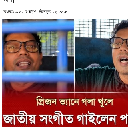
[ad_1]
আপডেটঃ ১:০২ অপরাহ্ণ | ডিসেম্বর ০৯, ২০২৫