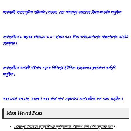
মনোহরদী থানায় পুলিশ পরিদর্শক (তদন্ত) মোঃ মাহতাবুর রহমানের বিদায় সংবর্ধনা অনুষ্ঠিত
মনোহরদীতে ১ বছরের কারাদণ্ড ও ৯৭ হাজার ৪০০ টাকা অর্থদণ্ডপ্রাপ্ত সাজাপ্রাপ্ত আসামি
গ্রেপ্তার।
মনোহরদীতে সাগরদী বাইপাস সড়কে খিদিরপুর ইউনিয়ন ছাত্রদলের বৃক্ষরোপণ কর্মসূচি
অনুষ্ঠিত।
করব মোরা ফল চাষ, সংরক্ষণ করব বারো মাস’ স্লোগানে মনোহরদীতে ফল মেলা অনুষ্ঠিত।
Most Viewed Posts
খিদিরপুর ইউনিয়ন ছাত্রলীগের যুগান্তকারী পদক্ষেপ রক্ষা পেল স্কুলের মাঠ।