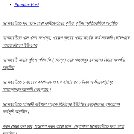
Popular Post
মনোহরদীতে দ্য আল-হেরা ফাউন্ডেশনের কুইক কুইজ প্রতিযোগিতা অনুষ্ঠিত
মনোহরদীতে খাল খনন সম্পন্ন, প্রকল্প ব্যয়ের প্রায় অর্ধেক অর্থ সরকারি কোষাগারে
ফেরত দিলেন ইউএনও
মনোহরদী থানায় পুলিশ পরিদর্শক (তদন্ত) মোঃ মাহতাবুর রহমানের বিদায় সংবর্ধনা
অনুষ্ঠিত
মনোহরদীতে ১ বছরের কারাদণ্ড ও ৯৭ হাজার ৪০০ টাকা অর্থদণ্ডপ্রাপ্ত
সাজাপ্রাপ্ত আসামি গ্রেপ্তার।
মনোহরদীতে সাগরদী বাইপাস সড়কে খিদিরপুর ইউনিয়ন ছাত্রদলের বৃক্ষরোপণ
কর্মসূচি অনুষ্ঠিত।
করব মোরা ফল চাষ, সংরক্ষণ করব বারো মাস’ স্লোগানে মনোহরদীতে ফল মেলা
অনুষ্ঠিত।