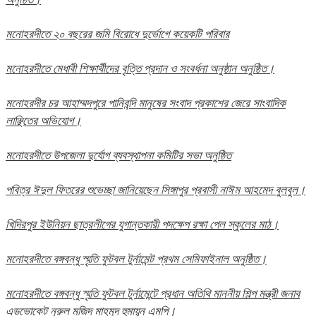
মনোহরদীতে ২০ বছরের জমি বিরোধে দুর্ভোগে কয়েকটি পরিবার
মনোহরদীতে মেধাবী শিক্ষার্থীদের বৃত্তি প্রদান ও সংবর্ধনা অনুষ্ঠান অনুষ্ঠিত।
মনোহরদীর চর আহাম্মদপুরে পানিবন্দি মানুষের সংবাদ প্রকাশের জেরে সাংবাদিক
লাঞ্ছিতের অভিযোগ।
মনোহরদীতে উপজেলা দুর্যোগ ব্যবস্থাপনা কমিটির সভা অনুষ্ঠিত
পবিত্র ঈদুল ফিতরের শুভেচ্ছা জানিয়েছেন সিঙ্গাপুর প্রবাসী নাঈম আহমেদ বুলবুল।
খিদিরপুর ইউনিয়ন ছাত্রলীগের যুগান্তকারী পদক্ষেপ রক্ষা পেল স্কুলের মাঠ।
মনোহরদীতে বঙ্গবন্ধু স্মৃতি ফুটবল টুর্নামেন্ট প্রথম সেমিফাইনাল অনুষ্ঠিত।
মনোহরদীতে বঙ্গবন্ধু স্মৃতি ফুটবল টুর্নামেন্টে প্রধান অতিথি মাননীয় শিল্প মন্ত্রী জনাব
এডভোকেট নুরুল মজিদ মাহমুদ হুমায়ূন এমপি।