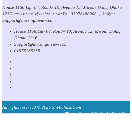
House 1168,Lift- 04, Road# 10, Avenue 12, Mirpur Dohs, Dhaka-
1216 সম্পাদক : মো হিমেল মিয়া । মোবাইল : 01978188268 । ইমেইল :
Support@narsingdiview.com
House 1168,Lift- 04, Road# 10, Avenue 12, Mirpur Dohs,
Dhaka-1216
Support@narsingdiview.com
01978188268
All rights reserved © 2025 Shebahost.Com
Theme Created By ShebaHost.Com