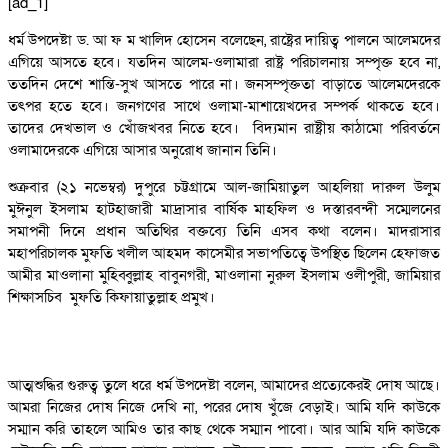
[ad_1]
ধর্ম উপদেষ্টা ড. আ ফ ম খালিদ হোসেন বলেছেন, রাষ্ট্রের দায়িত্ব পালনে আলেমদের
এগিয়ে আসতে হবে। যতদিন আলেম-ওলামারা রাষ্ট্র পরিচালনায় সম্পৃক্ত হবে না,
ততদিন দেশে শান্তি-সুখ আসতে পারে না। জনসম্পৃক্ততা বাড়াতে আলেমদেরকে
তৎপর হতে হবে। জনগণের সাথে ওলামা-মাশায়েখদের সম্পর্ক থাকতে হবে।
তাদের দেখভাল ও খোঁজখবর নিতে হবে। বিদ্যমান রাষ্ট্রীয় কাঠামো পরিবর্তনে
ওলামাদেরকে এগিয়ে আসার অনুরোধ জানান তিনি।
শুক্রবার (২১ নভেম্বর) দুপুরে চট্টগ্রামে আল-জামিয়াতুল আহলিয়া দারুল উলুম
মুঈনুল ইসলাম হাটহাজারী মাদ্রাসার বার্ষিক মাহফিল ও দস্তারবন্দী সম্মেলনের
সমাপনী দিনে প্রধান অতিথির বক্তব্যে তিনি এসব কথা বলেন। মাদরাসার
মহাপরিচালক মুফতি খলীল আহমদ কাসেমীর সভাপতিত্বে উপস্থিত ছিলেন হেফাজত
আমীর মাওলানা মুহিব্বুল্লাহ বাবুনগরী, মাওলানা নুরুল ইসলাম ওলীপুরী, জামিয়ার
শিক্ষাসচিব মুফতি কিফায়াতুল্লাহ প্রমুখ।
আত্মশুদ্ধির গুরুত্ব তুলে ধরে ধর্ম উপদেষ্টা বলেন, আমাদের প্রত্যেকেরই দোষ আছে।
আমরা নিজের দোষ নিজে দেখি না, পরের দোষ খুঁজে বেড়াই। আমি যদি কাউকে
সম্মান করি তাহলে আমিও তার কাছ থেকে সম্মান পাবো। আর আমি যদি কাউকে