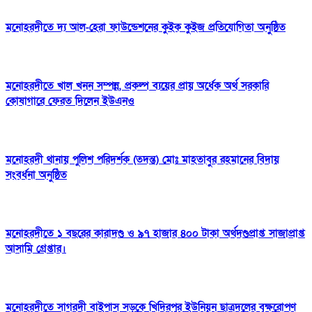
মনোহরদীতে দ্য আল-হেরা ফাউন্ডেশনের কুইক কুইজ প্রতিযোগিতা অনুষ্ঠিত
মনোহরদীতে খাল খনন সম্পন্ন, প্রকল্প ব্যয়ের প্রায় অর্ধেক অর্থ সরকারি
কোষাগারে ফেরত দিলেন ইউএনও
মনোহরদী থানায় পুলিশ পরিদর্শক (তদন্ত) মোঃ মাহতাবুর রহমানের বিদায়
সংবর্ধনা অনুষ্ঠিত
মনোহরদীতে ১ বছরের কারাদণ্ড ও ৯৭ হাজার ৪০০ টাকা অর্থদণ্ডপ্রাপ্ত সাজাপ্রাপ্ত
আসামি গ্রেপ্তার।
মনোহরদীতে সাগরদী বাইপাস সড়কে খিদিরপুর ইউনিয়ন ছাত্রদলের বৃক্ষরোপণ