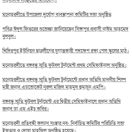
সাংবাদিক লাঞ্ছিতের অভিযোগ।
মনোহরদীতে উপজেলা দুর্যোগ ব্যবস্থাপনা কমিটির সভা অনুষ্ঠিত
পবিত্র ঈদুল ফিতরের শুভেচ্ছা জানিয়েছেন সিঙ্গাপুর প্রবাসী নাঈম আহমেদ
বুলবুল।
খিদিরপুর ইউনিয়ন ছাত্রলীগের যুগান্তকারী পদক্ষেপ রক্ষা পেল স্কুলের মাঠ।
মনোহরদীতে বঙ্গবন্ধু স্মৃতি ফুটবল টুর্নামেন্ট প্রথম সেমিফাইনাল অনুষ্ঠিত।
মনোহরদীতে বঙ্গবন্ধু স্মৃতি ফুটবল টুর্নামেন্টে প্রধান অতিথি মাননীয় শিল্প
মন্ত্রী জনাব এডভোকেট নুরুল মজিদ মাহমুদ হুমায়ূন এমপি।
বঙ্গবন্ধু স্মৃতি ফুটবল টুর্নামেন্ট এর দ্বিতীয় সেমিফাইনালে প্রধান অতিথি
জনাব ডা এম এইচ কবির।
মনোহরদী প্রতিবন্ধী কল্যাণ সংস্থার নব- নির্বাচিত কমিটির পরিচিতি সভা
ইফতার ও দোয়া মাহফিল অনুষ্ঠিত হয়েছে।