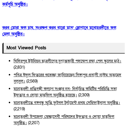
কর্মসূচি অনুষ্ঠিত।
করব মোরা ফল চাষ, সংরক্ষণ করব বারো মাস’ স্লোগানে মনোহরদীতে ফল
মেলা অনুষ্ঠিত।
Most Viewed Posts
খিদিরপুর ইউনিয়ন ছাত্রলীগের যুগান্তকারী পদক্ষেপ রক্ষা পেল স্কুলের মাঠ।
(2,831)
পবিত্র ঈদুল ফিতরের শুভেচ্ছা জানিয়েছেন সিঙ্গাপুর প্রবাসী নাঈম আহমেদ
বুলবুল।
(2,569)
মনোহরদী প্রতিবন্ধী কল্যাণ সংস্থার নব- নির্বাচিত কমিটির পরিচিতি সভা
ইফতার ও দোয়া মাহফিল অনুষ্ঠিত হয়েছে।
(2,309)
মনোহরদীতে বঙ্গবন্ধু স্মৃতি ফুটবল টুর্নামেন্ট প্রথম সেমিফাইনাল অনুষ্ঠিত।
(2,219)
মনোহরদী উপজেলা স্বেচ্ছাসেবী পরিষদের ইফতার ও দোয়া মাহফিল
অনুষ্ঠিত।
(2,207)