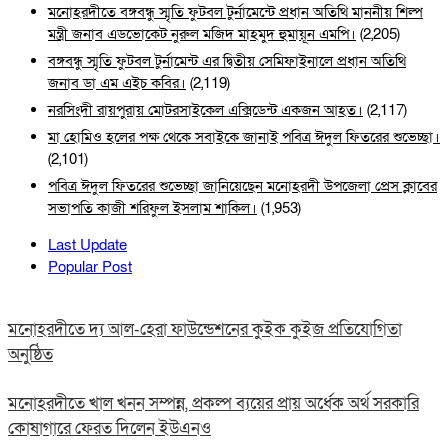
মনোহরদীতে বঙ্গবন্ধু স্মৃতি ফুটবল টুর্নামেন্টে প্রধান অতিথি মাননীয় শিল্প
মন্ত্রী জনাব এডভোকেট নুরুল মজিদ মাহমুদ হুমায়ূন এমপি।
(2,205)
বঙ্গবন্ধু স্মৃতি ফুটবল টুর্নামেন্ট এর দ্বিতীয় সেমিফাইনালে প্রধান অতিথি
জনাব ডা এম এইচ কবির।
(2,119)
নরসিংদী রায়পুরায় মোটরসাইকেল এক্সিডেন্ট একজন আহত।
(2,117)
মা হোমিও হলের পক্ষ থেকে সবাইকে জানাই পবিত্র ঈদুল ফিতরের শুভেচ্ছা।
(2,101)
পবিত্র ঈদুল ফিতরের শুভেচ্ছা জানিয়েছেন মনোহরদী উপজেলা প্রেস ক্লাবের
সভাপতি কাজী শরিফুল ইসলাম শাকিল।
(1,953)
Last Update
Popular Post
মনোহরদীতে দ্য আল-হেরা ফাউন্ডেশনের কুইক কুইজ প্রতিযোগিতা
অনুষ্ঠিত
মনোহরদীতে খাল খনন সম্পন্ন, প্রকল্প ব্যয়ের প্রায় অর্ধেক অর্থ সরকারি
কোষাগারে ফেরত দিলেন ইউএনও