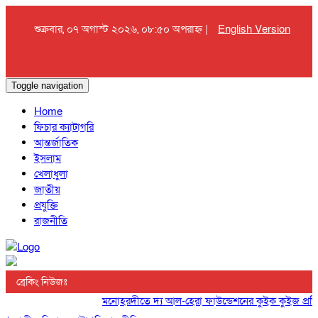
শুক্রবার, ০৭ অগাস্ট ২০২৬, ০৮:৫০ অপরাহ্ন |
English Version
Toggle navigation
Home
ফিচার ক্যাটাগরি
আন্তর্জাতিক
ইসলাম
খেলাধুলা
জাতীয়
প্রযুক্তি
রাজনীতি
ব্রেকিং নিউজঃ
মনোহরদীতে দ্য আল-হেরা ফাউন্ডেশনের কুইক কুইজ প্রতিযোগ