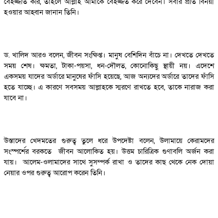
বেইজ্জতি করি, তাহলে আল্লাহ আমাকে বেইজ্জত করে দেবেন। সবার প্রতি বিনয়ী
হওয়ার আহ্বান জানান তিনি।
ড. খালিদ আরও বলেন, জীবন সংক্ষিপ্ত। মানুষ বেশিদিন বাঁচে না। দেখতে দেখতে
সময় শেষ। ক্ষমতা, টাকা-পয়সা, ধন-দৌলত, কোনোকিছু স্থায়ী নয়। এদেশে
একসময় যাদের অর্ডারে মানুষের ফাঁসি হয়েছে, আজ অন্যদের অর্ডারে তাদের ফাঁসি
হতে যাচ্ছে। এ কারণে সবসময় আল্লাহকে স্মরণে রাখতে হবে, তাকে নারাজ করা
যাবে না।
উস্তাদের খেদমতের গুরুত্ব তুলে ধরে উপদেষ্টা বলেন, উলামায়ে কেরামদের
সংস্পর্শের বরকতে জীবন আলোকিত হয়। উত্তম চারিত্রিক গুণাবলি অর্জন করা
যায়। আলেম-ওলামাদের সাথে সুসম্পর্ক রাখা ও তাদের কাছ থেকে নেক দোয়া
নেয়ার ওপর গুরুত্ব আরোপ করেন তিনি।