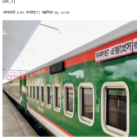
[ad_1]
আপডেটঃ ২:৪২ অপরাহ্ণ | অক্টোবর ২৬, ২০২৫