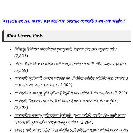
করব মোরা ফল চাষ, সংরক্ষণ করব বারো মাস’ স্লোগানে মনোহরদীতে ফল মেলা অনুষ্ঠিত।
Most Viewed Posts
খিদিরপুর ইউনিয়ন ছাত্রলীগের যুগান্তকারী পদক্ষেপ রক্ষা পেল স্কুলের মাঠ।
(2,831)
পবিত্র ঈদুল ফিতরের শুভেচ্ছা জানিয়েছেন সিঙ্গাপুর প্রবাসী নাঈম আহমেদ বুলবুল।
(2,569)
মনোহরদী প্রতিবন্ধী কল্যাণ সংস্থার নব- নির্বাচিত কমিটির পরিচিতি সভা ইফতার ও
দোয়া মাহফিল অনুষ্ঠিত হয়েছে।
(2,309)
মনোহরদীতে বঙ্গবন্ধু স্মৃতি ফুটবল টুর্নামেন্ট প্রথম সেমিফাইনাল অনুষ্ঠিত।
(2,219)
মনোহরদী উপজেলা স্বেচ্ছাসেবী পরিষদের ইফতার ও দোয়া মাহফিল অনুষ্ঠিত।
(2,207)
মনোহরদীতে বঙ্গবন্ধু স্মৃতি ফুটবল টুর্নামেন্টে প্রধান অতিথি মাননীয় শিল্প মন্ত্রী জনাব
এডভোকেট নুরুল মজিদ মাহমুদ হুমায়ূন এমপি।
(2,204)
বঙ্গবন্ধু স্মৃতি ফুটবল টুর্নামেন্ট এর দ্বিতীয় সেমিফাইনালে প্রধান অতিথি জনাব ডা এম