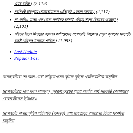
এইচ কবির।
(2,119)
নরসিংদী রায়পুরায় মোটরসাইকেল এক্সিডেন্ট একজন আহত।
(2,117)
মা হোমিও হলের পক্ষ থেকে সবাইকে জানাই পবিত্র ঈদুল ফিতরের শুভেচ্ছা।
(2,101)
পবিত্র ঈদুল ফিতরের শুভেচ্ছা জানিয়েছেন মনোহরদী উপজেলা প্রেস ক্লাবের সভাপতি
কাজী শরিফুল ইসলাম শাকিল।
(1,953)
Last Update
Popular Post
মনোহরদীতে দ্য আল-হেরা ফাউন্ডেশনের কুইক কুইজ প্রতিযোগিতা অনুষ্ঠিত
মনোহরদীতে খাল খনন সম্পন্ন, প্রকল্প ব্যয়ের প্রায় অর্ধেক অর্থ সরকারি কোষাগারে
ফেরত দিলেন ইউএনও
মনোহরদী থানায় পুলিশ পরিদর্শক (তদন্ত) মোঃ মাহতাবুর রহমানের বিদায় সংবর্ধনা
অনুষ্ঠিত