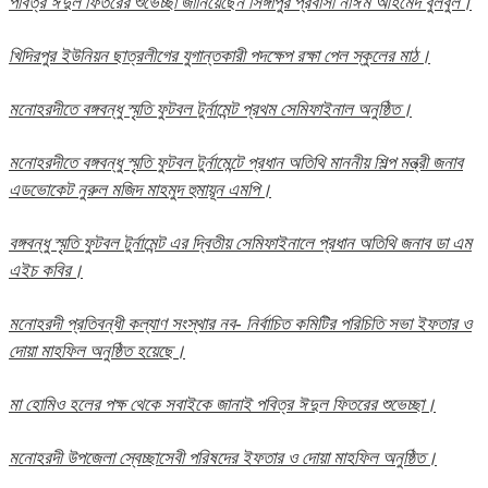
পবিত্র ঈদুল ফিতরের শুভেচ্ছা জানিয়েছেন সিঙ্গাপুর প্রবাসী নাঈম আহমেদ বুলবুল।
খিদিরপুর ইউনিয়ন ছাত্রলীগের যুগান্তকারী পদক্ষেপ রক্ষা পেল স্কুলের মাঠ।
মনোহরদীতে বঙ্গবন্ধু স্মৃতি ফুটবল টুর্নামেন্ট প্রথম সেমিফাইনাল অনুষ্ঠিত।
মনোহরদীতে বঙ্গবন্ধু স্মৃতি ফুটবল টুর্নামেন্টে প্রধান অতিথি মাননীয় শিল্প মন্ত্রী জনাব
এডভোকেট নুরুল মজিদ মাহমুদ হুমায়ূন এমপি।
বঙ্গবন্ধু স্মৃতি ফুটবল টুর্নামেন্ট এর দ্বিতীয় সেমিফাইনালে প্রধান অতিথি জনাব ডা এম
এইচ কবির।
মনোহরদী প্রতিবন্ধী কল্যাণ সংস্থার নব- নির্বাচিত কমিটির পরিচিতি সভা ইফতার ও
দোয়া মাহফিল অনুষ্ঠিত হয়েছে।
মা হোমিও হলের পক্ষ থেকে সবাইকে জানাই পবিত্র ঈদুল ফিতরের শুভেচ্ছা।
মনোহরদী উপজেলা স্বেচ্ছাসেবী পরিষদের ইফতার ও দোয়া মাহফিল অনুষ্ঠিত।