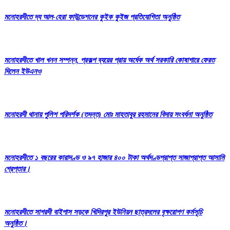
মনোহরদীতে দ্য আল-হেরা ফাউন্ডেশনের কুইক কুইজ প্রতিযোগিতা অনুষ্ঠিত
মনোহরদীতে খাল খনন সম্পন্ন, প্রকল্প ব্যয়ের প্রায় অর্ধেক অর্থ সরকারি কোষাগারে ফেরত
দিলেন ইউএনও
মনোহরদী থানায় পুলিশ পরিদর্শক (তদন্ত) মোঃ মাহতাবুর রহমানের বিদায় সংবর্ধনা অনুষ্ঠিত
মনোহরদীতে ১ বছরের কারাদণ্ড ও ৯৭ হাজার ৪০০ টাকা অর্থদণ্ডপ্রাপ্ত সাজাপ্রাপ্ত আসামি
গ্রেপ্তার।
মনোহরদীতে সাগরদী বাইপাস সড়কে খিদিরপুর ইউনিয়ন ছাত্রদলের বৃক্ষরোপণ কর্মসূচি
অনুষ্ঠিত।