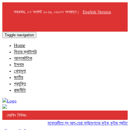
শুক্রবার, ০৭ অগাস্ট ২০২৬, ০৬:৩৭ অপরাহ্ন |
English Version
Toggle navigation
Home
ফিচার ক্যাটাগরি
আন্তর্জাতিক
ইসলাম
খেলাধুলা
জাতীয়
প্রযুক্তি
রাজনীতি
ব্রেকিং নিউজঃ
মনোহরদীতে দ্য আল-হেরা ফাউন্ডেশনের কুইক কুইজ প্রতিযোগিতা অন