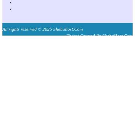
All rights reserved © 2025 Shebahost.Com
Theme Created By ShebaHost.Com