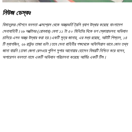
নিউজ ডেস্কঃ
বিমানবন্দর স্টেশনে বনলতা এক্সপ্রেস থেকে অস্ত্রভর্তি ট্রলি ব‍্যাগ উদ্ধার করেছে বাংলাদেশ
সেনাবাহিনী।২৬ অক্টোবর (রোববার) বেলা ১১ টা ৫০ মিনিটের দিকে ডগ স্কোয়াডসহ অভিযান
চালিয়ে এসব অস্ত্র উদ্ধার করা হয়।একটি সূত্র জানায়, এর মধ্য রয়েছে, আটটি পিস্তল, ১৪
টি ম্যাগজিন, ২৬ রাউন্ড তাজা গুলি।তবে সেনা বাহিনীর পক্ষথেকে অফিসিয়াল ভাবে কোন তথ্য
জানা যায়নি।ঢাকা জেলা রেলওয়ে পুলিশ সুপার আনোয়ার হোসেন বিষয়টি নিশ্চিত করে বলেন,
অপারেশন বনলতা নামে একটি অভিযান পরিচালনা করেছে আর্মির একটি টিম।