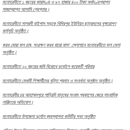
মনোহরদীতে ১ বছরের কারাদণ্ড ও ৯৭ হাজার ৪০০ টাকা অর্থদণ্ডপ্রাপ্ত
সাজাপ্রাপ্ত আসামি গ্রেপ্তার।
মনোহরদীতে সাগরদী বাইপাস সড়কে খিদিরপুর ইউনিয়ন ছাত্রদলের বৃক্ষরোপণ
কর্মসূচি অনুষ্ঠিত।
করব মোরা ফল চাষ, সংরক্ষণ করব বারো মাস’ স্লোগানে মনোহরদীতে ফল মেলা
অনুষ্ঠিত।
মনোহরদীতে ২০ বছরের জমি বিরোধে দুর্ভোগে কয়েকটি পরিবার
মনোহরদীতে মেধাবী শিক্ষার্থীদের বৃত্তি প্রদান ও সংবর্ধনা অনুষ্ঠান অনুষ্ঠিত।
মনোহরদীর চর আহাম্মদপুরে পানিবন্দি মানুষের সংবাদ প্রকাশের জেরে সাংবাদিক
লাঞ্ছিতের অভিযোগ।
মনোহরদীতে উপজেলা দুর্যোগ ব্যবস্থাপনা কমিটির সভা অনুষ্ঠিত