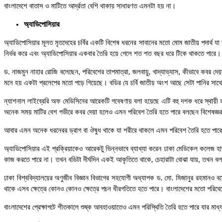
বাংলাদেশে বাতাস ও মাটিতে আর্দ্রতা বেশি থাকায় সাধারণত এমনটা হয় না।
অ্যাডিপোসিয়ার
অ্যাডিপোসিয়ার মূলত মৃতদেহের চর্বির একটি বিশেষ ধরনের সাবানের মতো মোম জাতীয় পদার্থ যা 
নির্ভর করে এবং অ্যাডিপোসিয়ার একবার তৈরি হয়ে গেলে শত শত বছর ধরে টিকে থাকতে পারে।
ড. নাজমুন নাহার রোজি বলেছেন, পরিবেশের তাপমাত্রা, জলবায়ু, খাদ্যাভ্যাস, কীভাবে কবর দেয়
মনে হয় একটা প্রলেপের মতো পড়ে গিয়েছে। বডির যে চর্বি জাতীয় অংশ আছে সেটা পানির সা
ন্যাশনাল লাইব্রেরি অফ মেডিসিনের আরেকটি গবেষণায় বলা হয়েছে এটি বহু দশক ধরে স্থায়ী
অনেক সময় মাটির বেশ গভীরে কবর দেয়া হলেও এমন পরিবেশ তৈরি হতে পারে বলছেন বিশেষজ্ঞ
আবার এমন অনেক ধরনেরর ড্রাগ বা ঔষুধ থাকে যা শরীরে থাকলে এমন পরিবেশ তৈরি হতে পারে
অ্যাডিপোসিয়ার এই প্রক্রিয়াকেও আরেকটু ভিন্নভাবে ব্যাখ্যা করেন ঢাকা মেডিকেল কলেজ হাস
কাজ করতে পারে না। তখন বডিটা দীর্ঘদিন একই আকৃতিতে থাকে, চেহারাটা বোঝা যায়, তখন ব
ঢাকা বিশ্ববিদ্যালয়ের অণুজীব বিজ্ঞান বিভাগের সহযোগী অধ্যাপক ড. মো. মিজানুর রহমানও বলে
থাকে এসব ক্ষেত্রে কোনও কোনও ক্ষেত্রে পচন ধীরগতিতে হতে পারে। বাংলাদেশের মতো পরিবেশে
বাংলাদেশের প্রেক্ষাপটে শীতকালে শুষ্ক আবহাওয়াতেও এমন পরিস্থিতি তৈরি হতে পারে যার মা