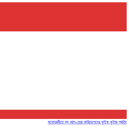
মনোহরদীতে দ্য আল-হেরা ফাউন্ডেশনের কুইক কুইজ প্রতিযোগিতা অনু