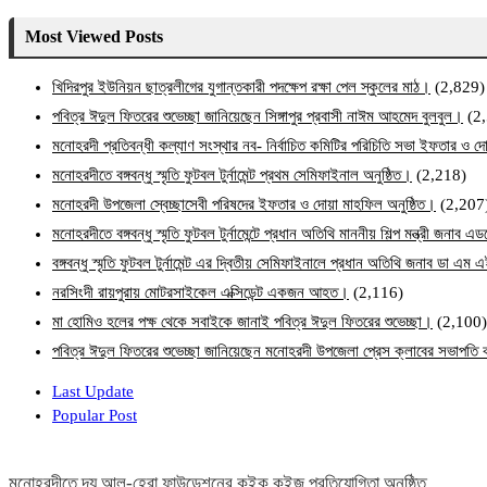
Most Viewed Posts
খিদিরপুর ইউনিয়ন ছাত্রলীগের যুগান্তকারী পদক্ষেপ রক্ষা পেল স্কুলের মাঠ।
(2,829)
পবিত্র ঈদুল ফিতরের শুভেচ্ছা জানিয়েছেন সিঙ্গাপুর প্রবাসী নাঈম আহমেদ বুলবুল।
(2
মনোহরদী প্রতিবন্ধী কল্যাণ সংস্থার নব- নির্বাচিত কমিটির পরিচিতি সভা ইফতার ও দো
মনোহরদীতে বঙ্গবন্ধু স্মৃতি ফুটবল টুর্নামেন্ট প্রথম সেমিফাইনাল অনুষ্ঠিত।
(2,218)
মনোহরদী উপজেলা স্বেচ্ছাসেবী পরিষদের ইফতার ও দোয়া মাহফিল অনুষ্ঠিত।
(2,207
মনোহরদীতে বঙ্গবন্ধু স্মৃতি ফুটবল টুর্নামেন্টে প্রধান অতিথি মাননীয় শিল্প মন্ত্রী জনা
বঙ্গবন্ধু স্মৃতি ফুটবল টুর্নামেন্ট এর দ্বিতীয় সেমিফাইনালে প্রধান অতিথি জনাব ডা এ
নরসিংদী রায়পুরায় মোটরসাইকেল এক্সিডেন্ট একজন আহত।
(2,116)
মা হোমিও হলের পক্ষ থেকে সবাইকে জানাই পবিত্র ঈদুল ফিতরের শুভেচ্ছা।
(2,100)
পবিত্র ঈদুল ফিতরের শুভেচ্ছা জানিয়েছেন মনোহরদী উপজেলা প্রেস ক্লাবের সভাপত
Last Update
Popular Post
মনোহরদীতে দ্য আল-হেরা ফাউন্ডেশনের কুইক কুইজ প্রতিযোগিতা অনুষ্ঠিত