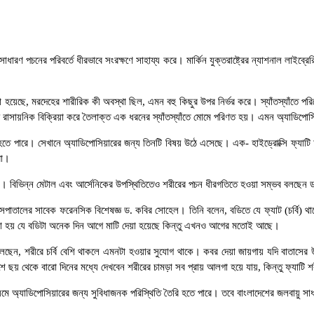
সাধারণ পচনের পরিবর্তে ধীরভাবে সংরক্ষণে সাহায্য করে। মার্কিন যুক্তরাষ্ট্রের ন্যাশনাল লাইব
া হয়েছে, মরদেহের শারীরিক কী অবস্থা ছিল, এমন বহু কিছুর উপর নির্ভর করে। স্যাঁতস্যাঁতে পরিব
থে রাসায়নিক বিক্রিয়া করে তৈলাক্ত এক ধরনের স্যাঁতস্যাঁতে মোমে পরিণত হয়। এমন অ্যাডিপ
 হতে পারে। সেখানে অ্যাডিপোসিয়ারের জন্য তিনটি বিষয় উঠে এসেছে। এক- হাইড্রোক্সি ফ্যাটি
রা।
। বিভিন্ন মেটাল এবং আর্সেনিকের উপস্থিতিতেও শরীরের পচন ধীরগতিতে হওয়া সম্ভব বলছেন
পাতালের সাবেক ফরেনসিক বিশেষজ্ঞ ড. কবির সোহেল। তিনি বলেন, বডিতে যে ফ্যাট (চর্বি) থাকে 
লা হয় যে বডিটা অনেক দিন আগে মাটি দেয়া হয়েছে কিন্তু এখনও আগের মতোই আছে।
ছেন, শরীরে চর্বি বেশি থাকলে এমনটা হওয়ার সুযোগ থাকে। কবর দেয়া জায়গায় যদি বাতাসের উপ
 ছয় থেকে বারো দিনের মধ্যে দেখবেন শরীরের চামড়া সব প্রায় আলগা হয়ে যায়, কিন্তু ফ্যাট
ধ্যমে অ্যাডিপোসিয়ারের জন্য সুবিধাজনক পরিস্থিতি তৈরি হতে পারে। তবে বাংলাদেশের জলবায়ু