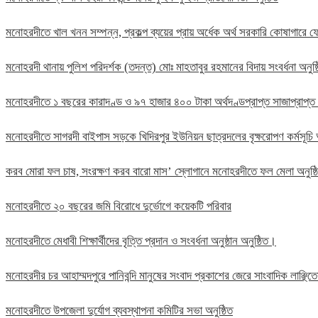
মনোহরদীতে খাল খনন সম্পন্ন, প্রকল্প ব্যয়ের প্রায় অর্ধেক অর্থ সরকারি কোষাগার
মনোহরদী থানায় পুলিশ পরিদর্শক (তদন্ত) মোঃ মাহতাবুর রহমানের বিদায় সংবর্ধনা অনুষ্
মনোহরদীতে ১ বছরের কারাদণ্ড ও ৯৭ হাজার ৪০০ টাকা অর্থদণ্ডপ্রাপ্ত সাজাপ্রাপ্ত
মনোহরদীতে সাগরদী বাইপাস সড়কে খিদিরপুর ইউনিয়ন ছাত্রদলের বৃক্ষরোপণ কর্মসূচি 
করব মোরা ফল চাষ, সংরক্ষণ করব বারো মাস’ স্লোগানে মনোহরদীতে ফল মেলা অনুষ্
মনোহরদীতে ২০ বছরের জমি বিরোধে দুর্ভোগে কয়েকটি পরিবার
মনোহরদীতে মেধাবী শিক্ষার্থীদের বৃত্তি প্রদান ও সংবর্ধনা অনুষ্ঠান অনুষ্ঠিত।
মনোহরদীর চর আহাম্মদপুরে পানিবন্দি মানুষের সংবাদ প্রকাশের জেরে সাংবাদিক লাঞ্ছ
মনোহরদীতে উপজেলা দুর্যোগ ব্যবস্থাপনা কমিটির সভা অনুষ্ঠিত