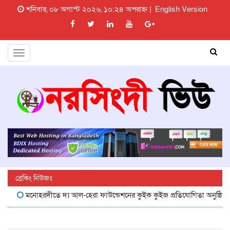
শনিবার, ০৮ অগাস্ট ২০২৬, ১০:২৪ অপরাহ্ন |
English Version
Toggle
navigation
ব্রেকিং নিউজঃ
মনোহরদীতে দ্য আল-হেরা ফাউন্ডেশনের কুইক কুইজ প্রতিযোগিতা অনুষ্ঠিত
ম