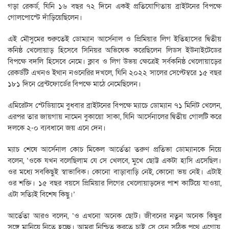
গড়া রেকর্ড, যিনি ১৬ বছর ৭২ দিনে একই প্রতিযোগিতায় ব্রাইটনের বিপক্ষে
গোলপোস্টে দাঁড়িয়েছিলেন।
এই মৌসুমের শুরুতেই ডোম্যান আর্সেনাল ও প্রিমিয়ার লিগ ইতিহাসের দ্বিতীয়
কনিষ্ঠ খেলোয়াড় হিসেবে সিনিয়র অভিষেক করেছিলেন লিডস ইউনাইটেডের
বিপক্ষে বদলি হিসেবে নেমে। ক্লাব ও লিগ উভয় ক্ষেত্রেই সর্বকনিষ্ঠ খেলোয়াড়ের
রেকর্ডটি এখনও ইথান নওনেরির দখলে, যিনি ২০২২ সালের সেপ্টেম্বরে ১৫ বছর
১৮১ দিনে ব্রেন্টফোর্ডের বিপক্ষে মাঠে নেমেছিলেন।
এমিরেটস স্টেডিয়ামে বুধবার ব্রাইটনের বিপক্ষে ম্যাচে ডোম্যান ৭১ মিনিট খেলেন,
এরপর তার জায়গায় নামেন বুকায়ো সাকা, যিনি আর্সেনালের দ্বিতীয় গোলটি করে
দলকে ২-০ ব্যবধানে জয় এনে দেন।
ম্যাচ শেষে আর্সেনাল কোচ মিকেল আর্তেতা তরুণ প্রতিভা ডোম্যানকে নিয়ে
বলেন, ‘ওকে যখন বলেছিলাম যে সে খেলবে, মুখে ছোট্ট একটা হাসি এসেছিল।
ওর মধ্যে সবকিছুই স্বাভাবিক। কোনো বাড়াবাড়ি নেই, কোনো ভয় নেই। এটাই
ওর শক্তি। ১৫ বছর বয়সে প্রিমিয়ার লিগের খেলোয়াড়দের পাশ কাটিয়ে যাওয়া,
এটা সত্যিই বিশেষ কিছু।’
আর্তেতা আরও বলেন, ‘ও এখনো অনেক ছোট। জীবনের নতুন অনেক কিছুর
সঙ্গে মানিয়ে নিতে হচ্ছে। আমরা নিশ্চিত করতে চাই, সে যেন সঠিক পথে এগোয়,