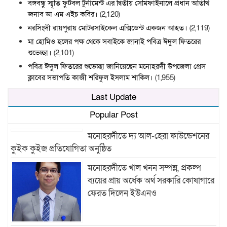
বঙ্গবন্ধু স্মৃতি ফুটবল টুর্নামেন্ট এর দ্বিতীয় সেমিফাইনালে প্রধান অতিথি
জনাব ডা এম এইচ কবির।
(2,120)
নরসিংদী রায়পুরায় মোটরসাইকেল এক্সিডেন্ট একজন আহত।
(2,119)
মা হোমিও হলের পক্ষ থেকে সবাইকে জানাই পবিত্র ঈদুল ফিতরের
শুভেচ্ছা।
(2,101)
পবিত্র ঈদুল ফিতরের শুভেচ্ছা জানিয়েছেন মনোহরদী উপজেলা প্রেস
ক্লাবের সভাপতি কাজী শরিফুল ইসলাম শাকিল।
(1,955)
Last Update
Popular Post
মনোহরদীতে দ্য আল-হেরা ফাউন্ডেশনের
কুইক কুইজ প্রতিযোগিতা অনুষ্ঠিত
মনোহরদীতে খাল খনন সম্পন্ন, প্রকল্প
ব্যয়ের প্রায় অর্ধেক অর্থ সরকারি কোষাগারে
ফেরত দিলেন ইউএনও