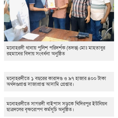
মনোহরদী থানায় পুলিশ পরিদর্শক (তদন্ত) মোঃ মাহতাবুর
রহমানের বিদায় সংবর্ধনা অনুষ্ঠিত
মনোহরদীতে ১ বছরের কারাদণ্ড ও ৯৭ হাজার ৪০০ টাকা
অর্থদণ্ডপ্রাপ্ত সাজাপ্রাপ্ত আসামি গ্রেপ্তার।
মনোহরদীতে সাগরদী বাইপাস সড়কে খিদিরপুর ইউনিয়ন
ছাত্রদলের বৃক্ষরোপণ কর্মসূচি অনুষ্ঠিত।