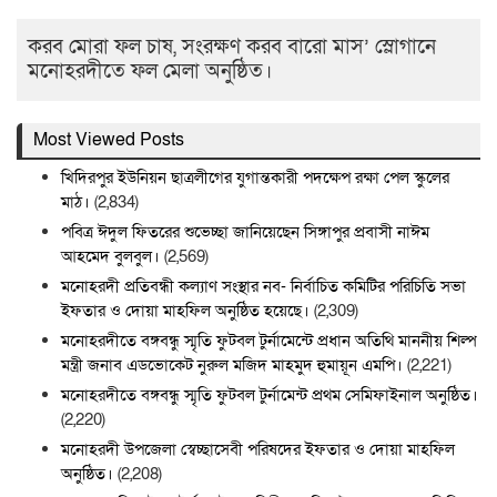
করব মোরা ফল চাষ, সংরক্ষণ করব বারো মাস’ স্লোগানে
মনোহরদীতে ফল মেলা অনুষ্ঠিত।
Most Viewed Posts
খিদিরপুর ইউনিয়ন ছাত্রলীগের যুগান্তকারী পদক্ষেপ রক্ষা পেল স্কুলের
মাঠ।
(2,834)
পবিত্র ঈদুল ফিতরের শুভেচ্ছা জানিয়েছেন সিঙ্গাপুর প্রবাসী নাঈম
আহমেদ বুলবুল।
(2,569)
মনোহরদী প্রতিবন্ধী কল্যাণ সংস্থার নব- নির্বাচিত কমিটির পরিচিতি সভা
ইফতার ও দোয়া মাহফিল অনুষ্ঠিত হয়েছে।
(2,309)
মনোহরদীতে বঙ্গবন্ধু স্মৃতি ফুটবল টুর্নামেন্টে প্রধান অতিথি মাননীয় শিল্প
মন্ত্রী জনাব এডভোকেট নুরুল মজিদ মাহমুদ হুমায়ূন এমপি।
(2,221)
মনোহরদীতে বঙ্গবন্ধু স্মৃতি ফুটবল টুর্নামেন্ট প্রথম সেমিফাইনাল অনুষ্ঠিত।
(2,220)
মনোহরদী উপজেলা স্বেচ্ছাসেবী পরিষদের ইফতার ও দোয়া মাহফিল
অনুষ্ঠিত।
(2,208)