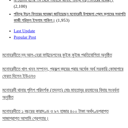
মা হোমিও হলের পক্ষ থেকে সবাইকে জানাই পবিত্র ঈদুল ফিতরের শুভেচ্ছা।
(2,100)
পবিত্র ঈদুল ফিতরের শুভেচ্ছা জানিয়েছেন মনোহরদী উপজেলা প্রেস ক্লাবের সভাপতি
কাজী শরিফুল ইসলাম শাকিল।
(1,953)
Last Update
Popular Post
মনোহরদীতে দ্য আল-হেরা ফাউন্ডেশনের কুইক কুইজ প্রতিযোগিতা অনুষ্ঠিত
মনোহরদীতে খাল খনন সম্পন্ন, প্রকল্প ব্যয়ের প্রায় অর্ধেক অর্থ সরকারি কোষাগারে
ফেরত দিলেন ইউএনও
মনোহরদী থানায় পুলিশ পরিদর্শক (তদন্ত) মোঃ মাহতাবুর রহমানের বিদায় সংবর্ধনা
অনুষ্ঠিত
মনোহরদীতে ১ বছরের কারাদণ্ড ও ৯৭ হাজার ৪০০ টাকা অর্থদণ্ডপ্রাপ্ত
সাজাপ্রাপ্ত আসামি গ্রেপ্তার।