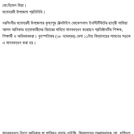
মো:হিমেল মিয়া।
মনোহরদী উপজেলা প্রতিনিধি।
নরসিংদীর মনোহরদী উপজেলার কৃষ্ণপুর টেক্সটাইল ভোকেশনাল ইনস্টিটিউটের ছাত্রী সামিয়া
আলম আনিকার হত্যাকারীদের বিচারের দাবিতে মানববন্ধন করেছেন প্রতিষ্ঠানটির শিক্ষক,
শিক্ষার্থী ও অভিভাবকরা। বৃহস্পতিবার (২৮ নভেম্বর) বেলা ১১টায় বিদ্যালয়ের সামনের সড়কে
এ মানববন্ধন করা হয়।
মানববন্ধনে নিহত আনিকার মা সাবিকুন নাহার ডেইজি, বিদ্যালয়ের তত্ত্বাবধায়ক মো. হামিদুল