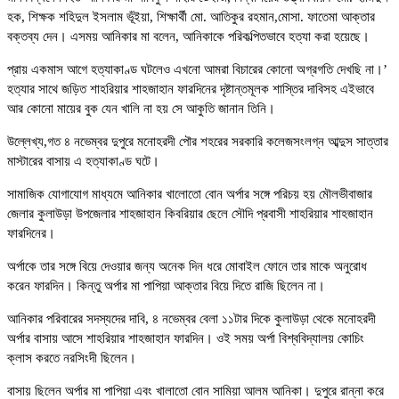
হক, শিক্ষক শহিদুল ইসলাম ভূঁইয়া, শিক্ষার্থী মো. আতিকুর রহমান,মোসা. ফাতেমা আক্তার
বক্তব্য দেন। এসময় আনিকার মা বলেন, আনিকাকে পরিকল্পিতভাবে হত্যা করা হয়েছে।
প্রায় একমাস আগে হত্যাকাণ্ড ঘটলেও এখনো আমরা বিচারের কোনো অগ্রগতি দেখছি না।’
হত্যার সাথে জড়িত শাহরিয়ার শাহজাহান ফারদিনের দৃষ্টান্তমূলক শাস্তির দাবিসহ এইভাবে
আর কোনো মায়ের বুক যেন খালি না হয় সে আকুতি জানান তিনি।
উল্লেখ্য,গত ৪ নভেম্বর দুপুরে মনোহরদী পৌর শহরের সরকারি কলেজসংলগ্ন আব্দুস সাত্তার
মাস্টারের বাসায় এ হত্যাকাণ্ড ঘটে।
সামাজিক যোগাযোগ মাধ্যমে আনিকার খালোতো বোন অর্পার সঙ্গে পরিচয় হয় মৌলভীবাজার
জেলার কুলাউড়া উপজেলার শাহজাহান কিবরিয়ার ছেলে সৌদি প্রবাসী শাহরিয়ার শাহজাহান
ফারদিনের।
অর্পাকে তার সঙ্গে বিয়ে দেওয়ার জন্য অনেক দিন ধরে মোবাইল ফোনে তার মাকে অনুরোধ
করেন ফারদিন। কিন্তু অর্পার মা পাপিয়া আক্তার বিয়ে দিতে রাজি ছিলেন না।
আনিকার পরিবারের সদস্যদের দাবি, ৪ নভেম্বর বেলা ১১টার দিকে কুলাউড়া থেকে মনোহরদী
অর্পার বাসায় আসে শাহরিয়ার শাহজাহান ফারদিন। ওই সময় অর্পা বিশ্ববিদ্যালয় কোচিং
ক্লাস করতে নরসিংদী ছিলেন।
বাসায় ছিলেন অর্পার মা পাপিয়া এবং খালাতো বোন সামিয়া আলম আনিকা। দুপুরে রান্না করে