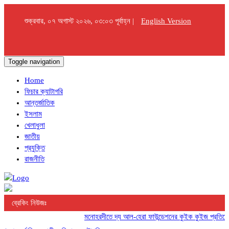
শুক্রবার, ০৭ অগাস্ট ২০২৬, ০৩:০৩ পূর্বাহ্ন |
English Version
Toggle navigation
Home
ফিচার ক্যাটাগরি
আন্তর্জাতিক
ইসলাম
খেলাধুলা
জাতীয়
প্রযুক্তি
রাজনীতি
ব্রেকিং নিউজঃ
মনোহরদীতে দ্য আল-হেরা ফাউন্ডেশনের কুইক কুইজ প্রতিযোগিতা