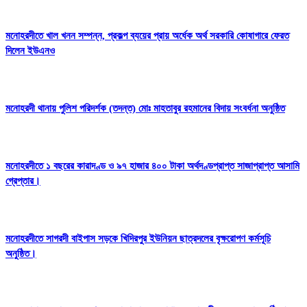
মনোহরদীতে খাল খনন সম্পন্ন, প্রকল্প ব্যয়ের প্রায় অর্ধেক অর্থ সরকারি কোষাগারে ফেরত
দিলেন ইউএনও
মনোহরদী থানায় পুলিশ পরিদর্শক (তদন্ত) মোঃ মাহতাবুর রহমানের বিদায় সংবর্ধনা অনুষ্ঠিত
মনোহরদীতে ১ বছরের কারাদণ্ড ও ৯৭ হাজার ৪০০ টাকা অর্থদণ্ডপ্রাপ্ত সাজাপ্রাপ্ত আসামি
গ্রেপ্তার।
মনোহরদীতে সাগরদী বাইপাস সড়কে খিদিরপুর ইউনিয়ন ছাত্রদলের বৃক্ষরোপণ কর্মসূচি
অনুষ্ঠিত।