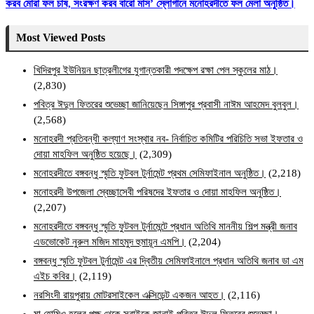
করব মোরা ফল চাষ, সংরক্ষণ করব বারো মাস’ স্লোগানে মনোহরদীতে ফল মেলা অনুষ্ঠিত।
Most Viewed Posts
খিদিরপুর ইউনিয়ন ছাত্রলীগের যুগান্তকারী পদক্ষেপ রক্ষা পেল স্কুলের মাঠ।
(2,830)
পবিত্র ঈদুল ফিতরের শুভেচ্ছা জানিয়েছেন সিঙ্গাপুর প্রবাসী নাঈম আহমেদ বুলবুল।
(2,568)
মনোহরদী প্রতিবন্ধী কল্যাণ সংস্থার নব- নির্বাচিত কমিটির পরিচিতি সভা ইফতার ও
দোয়া মাহফিল অনুষ্ঠিত হয়েছে।
(2,309)
মনোহরদীতে বঙ্গবন্ধু স্মৃতি ফুটবল টুর্নামেন্ট প্রথম সেমিফাইনাল অনুষ্ঠিত।
(2,218)
মনোহরদী উপজেলা স্বেচ্ছাসেবী পরিষদের ইফতার ও দোয়া মাহফিল অনুষ্ঠিত।
(2,207)
মনোহরদীতে বঙ্গবন্ধু স্মৃতি ফুটবল টুর্নামেন্টে প্রধান অতিথি মাননীয় শিল্প মন্ত্রী জনাব
এডভোকেট নুরুল মজিদ মাহমুদ হুমায়ূন এমপি।
(2,204)
বঙ্গবন্ধু স্মৃতি ফুটবল টুর্নামেন্ট এর দ্বিতীয় সেমিফাইনালে প্রধান অতিথি জনাব ডা এম
এইচ কবির।
(2,119)
নরসিংদী রায়পুরায় মোটরসাইকেল এক্সিডেন্ট একজন আহত।
(2,116)