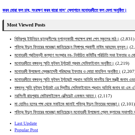
করব মোরা ফল চাষ, সংরক্ষণ করব বারো মাস’ স্লোগানে মনোহরদীতে ফল মেলা অনুষ্ঠিত।
Most Viewed Posts
খিদিরপুর ইউনিয়ন ছাত্রলীগের যুগান্তকারী পদক্ষেপ রক্ষা পেল স্কুলের মাঠ।
(2,831)
পবিত্র ঈদুল ফিতরের শুভেচ্ছা জানিয়েছেন সিঙ্গাপুর প্রবাসী নাঈম আহমেদ বুলবুল।
(2
মনোহরদী প্রতিবন্ধী কল্যাণ সংস্থার নব- নির্বাচিত কমিটির পরিচিতি সভা ইফতার ও দো
মনোহরদীতে বঙ্গবন্ধু স্মৃতি ফুটবল টুর্নামেন্ট প্রথম সেমিফাইনাল অনুষ্ঠিত।
(2,219)
মনোহরদী উপজেলা স্বেচ্ছাসেবী পরিষদের ইফতার ও দোয়া মাহফিল অনুষ্ঠিত।
(2,207
মনোহরদীতে বঙ্গবন্ধু স্মৃতি ফুটবল টুর্নামেন্টে প্রধান অতিথি মাননীয় শিল্প মন্ত্রী জনা
বঙ্গবন্ধু স্মৃতি ফুটবল টুর্নামেন্ট এর দ্বিতীয় সেমিফাইনালে প্রধান অতিথি জনাব ডা এ
নরসিংদী রায়পুরায় মোটরসাইকেল এক্সিডেন্ট একজন আহত।
(2,117)
মা হোমিও হলের পক্ষ থেকে সবাইকে জানাই পবিত্র ঈদুল ফিতরের শুভেচ্ছা।
(2,101)
পবিত্র ঈদুল ফিতরের শুভেচ্ছা জানিয়েছেন মনোহরদী উপজেলা প্রেস ক্লাবের সভাপত
Last Update
Popular Post