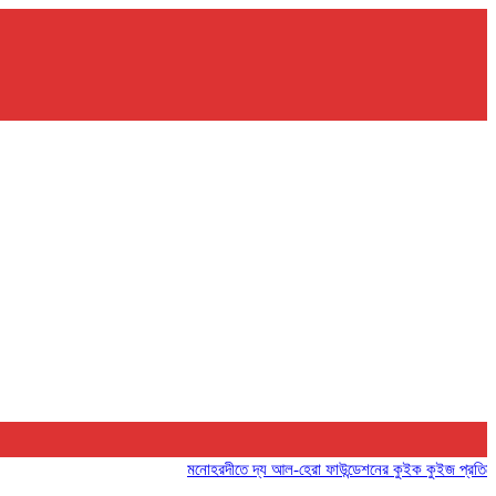
মনোহরদীতে দ্য আল-হেরা ফাউন্ডেশনের কুইক কুইজ প্রতিযোগিতা অনু