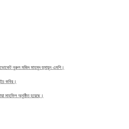
াব এডভোকেট নুরুল মজিদ মাহমুদ হুমায়ূন এমপি।
ম এইচ কবির।
য়া মাহফিল অনুষ্ঠিত হয়েছে।