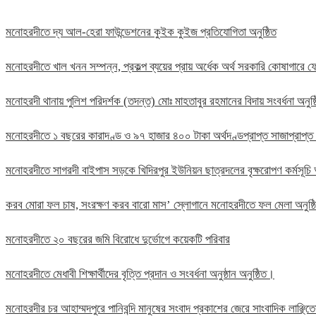
মনোহরদীতে দ্য আল-হেরা ফাউন্ডেশনের কুইক কুইজ প্রতিযোগিতা অনুষ্ঠিত
মনোহরদীতে খাল খনন সম্পন্ন, প্রকল্প ব্যয়ের প্রায় অর্ধেক অর্থ সরকারি কোষাগার
মনোহরদী থানায় পুলিশ পরিদর্শক (তদন্ত) মোঃ মাহতাবুর রহমানের বিদায় সংবর্ধনা অনুষ্
মনোহরদীতে ১ বছরের কারাদণ্ড ও ৯৭ হাজার ৪০০ টাকা অর্থদণ্ডপ্রাপ্ত সাজাপ্রাপ্ত
মনোহরদীতে সাগরদী বাইপাস সড়কে খিদিরপুর ইউনিয়ন ছাত্রদলের বৃক্ষরোপণ কর্মসূচি 
করব মোরা ফল চাষ, সংরক্ষণ করব বারো মাস’ স্লোগানে মনোহরদীতে ফল মেলা অনুষ্
মনোহরদীতে ২০ বছরের জমি বিরোধে দুর্ভোগে কয়েকটি পরিবার
মনোহরদীতে মেধাবী শিক্ষার্থীদের বৃত্তি প্রদান ও সংবর্ধনা অনুষ্ঠান অনুষ্ঠিত।
মনোহরদীর চর আহাম্মদপুরে পানিবন্দি মানুষের সংবাদ প্রকাশের জেরে সাংবাদিক লাঞ্ছ