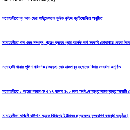
মনোহরদীতে দ্য আল-হেরা ফাউন্ডেশনের কুইক কুইজ প্রতিযোগিতা অনুষ্ঠিত
মনোহরদীতে খাল খনন সম্পন্ন, প্রকল্প ব্যয়ের প্রায় অর্ধেক অর্থ সরকারি কোষাগারে ফেরত দ
মনোহরদী থানায় পুলিশ পরিদর্শক (তদন্ত) মোঃ মাহতাবুর রহমানের বিদায় সংবর্ধনা অনুষ্ঠিত
মনোহরদীতে ১ বছরের কারাদণ্ড ও ৯৭ হাজার ৪০০ টাকা অর্থদণ্ডপ্রাপ্ত সাজাপ্রাপ্ত আসামি গ
মনোহরদীতে সাগরদী বাইপাস সড়কে খিদিরপুর ইউনিয়ন ছাত্রদলের বৃক্ষরোপণ কর্মসূচি অনুষ্ঠিত।