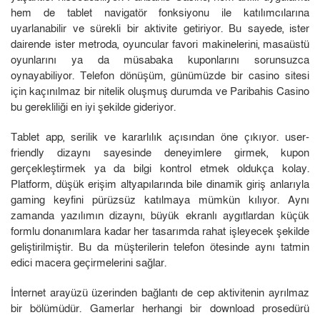
hem de tablet navigatör fonksiyonu ile katılımcılarına
uyarlanabilir ve sürekli bir aktivite getiriyor. Bu sayede, ister
dairende ister metroda, oyuncular favori makinelerini, masaüstü
oyunlarını ya da müsabaka kuponlarını sorunsuzca
oynayabiliyor. Telefon dönüşüm, günümüzde bir casino sitesi
için kaçınılmaz bir nitelik oluşmuş durumda ve Paribahis Casino
bu gerekliliği en iyi şekilde gideriyor.
Tablet app, serilik ve kararlılık açısından öne çıkıyor. user-
friendly dizaynı sayesinde deneyimlere girmek, kupon
gerçekleştirmek ya da bilgi kontrol etmek oldukça kolay.
Platform, düşük erişim altyapılarında bile dinamik giriş anlarıyla
gaming keyfini pürüzsüz katılmaya mümkün kılıyor. Aynı
zamanda yazılımın dizaynı, büyük ekranlı aygıtlardan küçük
formlu donanımlara kadar her tasarımda rahat işleyecek şekilde
geliştirilmiştir. Bu da müşterilerin telefon ötesinde aynı tatmin
edici macera geçirmelerini sağlar.
İnternet arayüzü üzerinden bağlantı de cep aktivitenin ayrılmaz
bir bölümüdür. Gamerlar herhangi bir download prosedürü