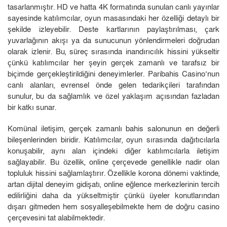
tasarlanmıştır. HD ve hatta 4K formatında sunulan canlı yayınlar
sayesinde katılımcılar, oyun masasındaki her özelliği detaylı bir
şekilde izleyebilir. Deste kartlarının paylaştırılması, çark
yuvarlağının akışı ya da sunucunun yönlendirmeleri doğrudan
olarak izlenir. Bu, süreç sırasında inandırıcılık hissini yükseltir
çünkü katılımcılar her şeyin gerçek zamanlı ve tarafsız bir
biçimde gerçekleştirildiğini deneyimlerler. Paribahis Casino’nun
canlı alanları, evrensel önde gelen tedarikçileri tarafından
sunulur, bu da sağlamlık ve özel yaklaşım açısından fazladan
bir katkı sunar.
Komünal iletişim, gerçek zamanlı bahis salonunun en değerli
bileşenlerinden biridir. Katılımcılar, oyun sırasında dağıtıcılarla
konuşabilir, aynı alan içindeki diğer katılımcılarla iletişim
sağlayabilir. Bu özellik, online çerçevede genellikle nadir olan
topluluk hissini sağlamlaştırır. Özellikle korona dönemi vaktinde,
artan dijital deneyim gidişatı, online eğlence merkezlerinin tercih
edilirliğini daha da yükseltmiştir çünkü üyeler konutlarından
dışarı gitmeden hem sosyalleşebilmekte hem de doğru casino
çerçevesini tat alabilmektedir.