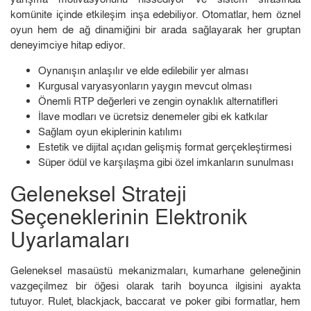
komünite içinde etkileşim inşa edebiliyor. Otomatlar, hem öznel
oyun hem de ağ dinamiğini bir arada sağlayarak her gruptan
deneyimciye hitap ediyor.
Oynanışın anlaşılır ve elde edilebilir yer alması
Kurgusal varyasyonların yaygın mevcut olması
Önemli RTP değerleri ve zengin oynaklık alternatifleri
İlave modları ve ücretsiz denemeler gibi ek katkılar
Sağlam oyun ekiplerinin katılımı
Estetik ve dijital açıdan gelişmiş format gerçekleştirmesi
Süper ödül ve karşılaşma gibi özel imkanların sunulması
Geleneksel Strateji
Seçeneklerinin Elektronik
Uyarlamaları
Geleneksel masaüstü mekanizmaları, kumarhane geleneğinin
vazgeçilmez bir öğesi olarak tarih boyunca ilgisini ayakta
tutuyor. Rulet, blackjack, baccarat ve poker gibi formatlar, hem