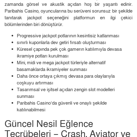
zamanda görsel ve akustik açıdan hoş bir yaşantı edinir.
Paribahis Casino, oyuncularına bu serüveni sorunsuz bir şekilde
tanıtarak jackpot seçeneğini platformun en ilgi çekici
bölümlerinden biri dönüştürür.
Progressive jackpot potlarının kesintisiz katlanması
sınırlı kuponlarla dev getiri fırsatı oluşturması
Küresel çapında pek çok gamerın katılımıyla devasa
ikramiye potları kurulması
Mini, midi ve mega jackpot türleriyle alternatif
basamaklarda ikramiyeler sunması
Daha önce ortaya çıkmış devasa para olaylarıyla
coşkuyu artırması
Tasarımsal ve işitsel açıdan zengin slot modelleri
sunması
Paribahis Casino’da güvenli ve onaylı şekilde
katılınabilmesi
Güncel Nesil Eğlence
Tecrübeleri – Crash, Aviator ve