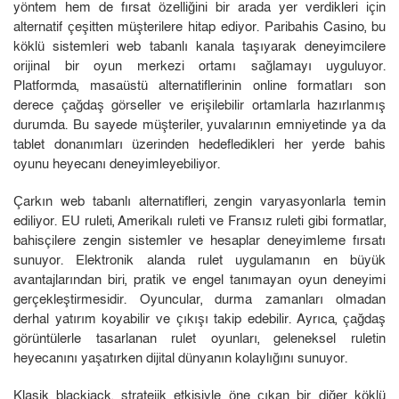
yöntem hem de fırsat özelliğini bir arada yer verdikleri için
alternatif çeşitten müşterilere hitap ediyor. Paribahis Casino, bu
köklü sistemleri web tabanlı kanala taşıyarak deneyimcilere
orijinal bir oyun merkezi ortamı sağlamayı uyguluyor.
Platformda, masaüstü alternatiflerinin online formatları son
derece çağdaş görseller ve erişilebilir ortamlarla hazırlanmış
durumda. Bu sayede müşteriler, yuvalarının emniyetinde ya da
tablet donanımları üzerinden hedefledikleri her yerde bahis
oyunu heyecanı deneyimleyebiliyor.
Çarkın web tabanlı alternatifleri, zengin varyasyonlarla temin
ediliyor. EU ruleti, Amerikalı ruleti ve Fransız ruleti gibi formatlar,
bahisçilere zengin sistemler ve hesaplar deneyimleme fırsatı
sunuyor. Elektronik alanda rulet uygulamanın en büyük
avantajlarından biri, pratik ve engel tanımayan oyun deneyimi
gerçekleştirmesidir. Oyuncular, durma zamanları olmadan
derhal yatırım koyabilir ve çıkışı takip edebilir. Ayrıca, çağdaş
görüntülerle tasarlanan rulet oyunları, geleneksel ruletin
heyecanını yaşatırken dijital dünyanın kolaylığını sunuyor.
Klasik blackjack, stratejik etkisiyle öne çıkan bir diğer köklü