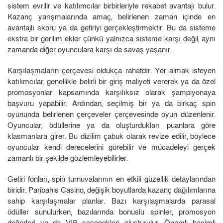
sistem evrilir ve katılımcılar birbirleriyle rekabet avantajı bulur.
Kazanç yarışmalarında amaç, belirlenen zaman içinde en
avantajlı skoru ya da getiriyi gerçekleştirmektir. Bu da sisteme
ekstra bir gerilim ekler çünkü yalnızca sisteme karşı değil, aynı
zamanda diğer oyunculara karşı da savaş yaşanır.
Karşılaşmaların çerçevesi oldukça rahatdır. Yer almak isteyen
katılımcılar, genellikle belirli bir giriş maliyeti vererek ya da özel
promosyonlar kapsamında karşılıksız olarak şampiyonaya
başvuru yapabilir. Ardından, seçilmiş bir ya da birkaç spin
oyununda belirlenen çerçeveler çerçevesinde oyun düzenlenir.
Oyuncular, ödüllerine ya da oluşturdukları puanlara göre
klasmanlara girer. Bu dizilim çabuk olarak revize edilir, böylece
oyuncular kendi derecelerini görebilir ve mücadeleyi gerçek
zamanlı bir şekilde gözlemleyebilirler.
Getiri fonları, spin turnuvalarının en etkili güzellik detaylarından
biridir. Paribahis Casino, değişik boyutlarda kazanç dağılımlarına
sahip karşılaşmalar planlar. Bazı karşılaşmalarda parasal
ödüller sunulurken, bazılarında bonuslu spinler, promosyon
değerleri ya da VIP seçenekleri oluşturulur. Önemli hacimli