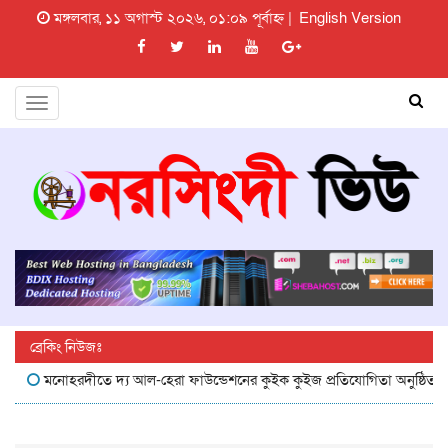
মঙ্গলবার, ১১ অগাস্ট ২০২৬, ০১:০৯ পূর্বাহ্ন |
English Version
Toggle
navigation
ব্রেকিং নিউজঃ
নোহরদীতে দ্য আল-হেরা ফাউন্ডেশনের কুইক কুইজ প্রতিযোগিতা অনুষ্ঠিত
মনোহরদী