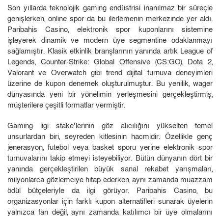
Son yıllarda teknolojik gaming endüstrisi inanılmaz bir süreçle
genişlerken, online spor da bu ilerlemenin merkezinde yer aldı.
Paribahis Casino, elektronik spor kuponlarını sistemine
işleyerek dinamik ve modern üye segmentine odaklanmayı
sağlamıştır. Klasik etkinlik branşlarının yanında artık League of
Legends, Counter-Strike: Global Offensive (CS:GO), Dota 2,
Valorant ve Overwatch gibi trend dijital turnuva deneyimleri
üzerine de kupon denemek oluşturulmuştur. Bu yenilik, wager
dünyasında yeni bir yönelimin yerleşmesini gerçekleştirmiş,
müşterilere çeşitli formatlar vermiştir.
Gaming ligi stake’lerinin göz alıcılığını yükselten temel
unsurlardan biri, seyreden kitlesinin hacmidir. Özellikle genç
jenerasyon, futebol veya basket sporu yerine elektronik spor
turnuvalarını takip etmeyi isteyebiliyor. Bütün dünyanın dört bir
yanında gerçekleştirilen büyük sanal rekabet yarışmaları,
milyonlarca gözlemciye hitap ederken, aynı zamanda muazzam
ödül bütçeleriyle da ilgi görüyor. Paribahis Casino, bu
organizasyonlar için farklı kupon alternatifleri sunarak üyelerin
yalnızca fan değil, aynı zamanda katılımcı bir üye olmalarını