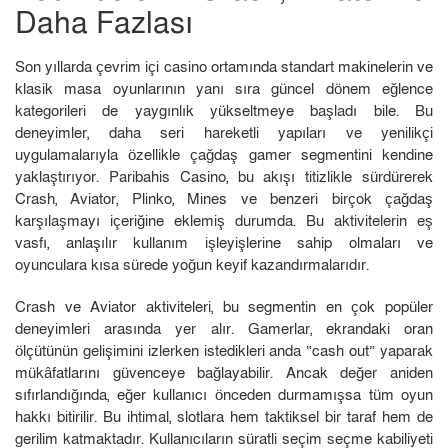
Daha Fazlası
Son yıllarda çevrim içi casino ortamında standart makinelerin ve
klasik masa oyunlarının yanı sıra güncel dönem eğlence
kategorileri de yaygınlık yükseltmeye başladı bile. Bu
deneyimler, daha seri hareketli yapıları ve yenilikçi
uygulamalarıyla özellikle çağdaş gamer segmentini kendine
yaklaştırıyor. Paribahis Casino, bu akışı titizlikle sürdürerek
Crash, Aviator, Plinko, Mines ve benzeri birçok çağdaş
karşılaşmayı içeriğine eklemiş durumda. Bu aktivitelerin eş
vasfı, anlaşılır kullanım işleyişlerine sahip olmaları ve
oyunculara kısa sürede yoğun keyif kazandırmalarıdır.
Crash ve Aviator aktiviteleri, bu segmentin en çok popüler
deneyimleri arasında yer alır. Gamerlar, ekrandaki oran
ölçütünün gelişimini izlerken istedikleri anda “cash out” yaparak
mükâfatlarını güvenceye bağlayabilir. Ancak değer aniden
sıfırlandığında, eğer kullanıcı önceden durmamışsa tüm oyun
hakkı bitirilir. Bu ihtimal, slotlara hem taktiksel bir taraf hem de
gerilim katmaktadır. Kullanıcıların süratli seçim seçme kabiliyeti