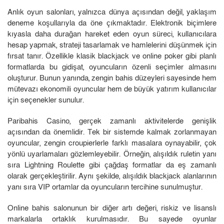
Anlık oyun salonları, yalnızca dünya açısından değil, yaklaşım
deneme koşullarıyla da öne çıkmaktadır. Elektronik biçimlere
kıyasla daha durağan hareket eden oyun süreci, kullanıcılara
hesap yapmak, strateji tasarlamak ve hamlelerini düşünmek için
fırsat tanır. Özellikle klasik blackjack ve online poker gibi planlı
formatlarda bu gidişat, oyuncuların özenli seçimler almasını
oluşturur. Bunun yanında, zengin bahis düzeyleri sayesinde hem
mütevazı ekonomili oyuncular hem de büyük yatırım kullanıcılar
için seçenekler sunulur.
Paribahis Casino, gerçek zamanlı aktivitelerde genişlik
açısından da önemlidir. Tek bir sistemde kalmak zorlanmayan
oyuncular, zengin croupierlerle farklı masalara oynayabilir, çok
yönlü uyarlamaları gözlemleyebilir. Örneğin, alışıldık ruletin yanı
sıra Lightning Roulette gibi çağdaş formatlar da eş zamanlı
olarak gerçekleştirilir. Aynı şekilde, alışıldık blackjack alanlarının
yanı sıra VIP ortamlar da oyuncuların tercihine sunulmuştur.
Online bahis salonunun bir diğer artı değeri, riskiz ve lisanslı
markalarla ortaklık kurulmasıdır. Bu sayede oyunlar