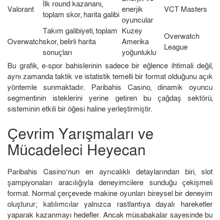
İlk round kazananı,
Valorant
enerjik
VCT Masters
toplam skor, harita galibi
oyuncular
Takım galibiyeti, toplam
Kuzey
Overwatch
Overwatch
skor, belirli harita
Amerika
League
sonuçları
yoğunluklu
Bu grafik, e-spor bahislerinin sadece bir eğlence ihtimali değil,
aynı zamanda taktik ve istatistik temelli bir format olduğunu açık
yöntemle sunmaktadır. Paribahis Casino, dinamik oyuncu
segmentinin isteklerini yerine getiren bu çağdaş sektörü,
sisteminin etkili bir öğesi haline yerleştirmiştir.
Çevrim Yarışmaları ve
Mücadeleci Heyecan
Paribahis Casino’nun en ayrıcalıklı detaylarından biri, slot
şampiyonaları aracılığıyla deneyimcilere sunduğu çekişmeli
format. Normal çerçevede makine oyunları bireysel bir deneyim
oluşturur; katılımcılar yalnızca rastlantıya dayalı hareketler
yaparak kazanmayı hedefler. Ancak müsabakalar sayesinde bu