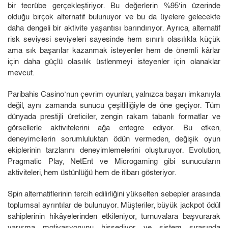
bir tecrübe gerçekleştiriyor. Bu değerlerin %95’in üzerinde
olduğu birçok alternatif bulunuyor ve bu da üyelere gelecekte
daha dengeli bir aktivite yaşantısı barındırıyor. Ayrıca, alternatif
risk seviyesi seviyeleri sayesinde hem sınırlı olasılıkla küçük
ama sık başarılar kazanmak isteyenler hem de önemli kârlar
için daha güçlü olasılık üstlenmeyi isteyenler için olanaklar
mevcut.
Paribahis Casino’nun çevrim oyunları, yalnızca başarı imkanıyla
değil, aynı zamanda sunucu çeşitliliğiyle de öne geçiyor. Tüm
dünyada prestijli üreticiler, zengin rakam tabanlı formatlar ve
görsellerle aktivitelerini ağa entegre ediyor. Bu etken,
deneyimcilerin sorumluluktan ödün vermeden, değişik oyun
ekiplerinin tarzlarını deneyimlemelerini oluşturuyor. Evolution,
Pragmatic Play, NetEnt ve Microgaming gibi sunucuların
aktiviteleri, hem üstünlüğü hem de itibarı gösteriyor.
Spin alternatiflerinin tercih edilirliğini yükselten sebepler arasında
toplumsal ayrıntılar de bulunuyor. Müşteriler, büyük jackpot ödül
sahiplerinin hikâyelerinden etkileniyor, turnuvalara başvurarak
yarışma motivasyonunu hissediyor ve sistem sırasında