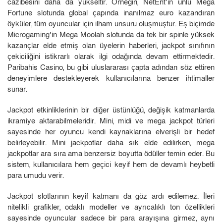
cazibesini daha da yükseltir. Örneğin, NetEnt’in ünlü Mega
Fortune slotunda global çapında inanılmaz euro kazandıran
öyküler, tüm oyuncular için ilham unsuru oluşmuştur. Eş biçimde
Microgaming’in Mega Moolah slotunda da tek bir spinle yüksek
kazançlar elde etmiş olan üyelerin haberleri, jackpot sınıfının
çekiciliğini istikrarlı olarak ilgi odağında devam ettirmektedir.
Paribahis Casino, bu gibi uluslararası çapta adından söz ettiren
deneyimlere destekleyerek kullanıcılarına benzer ihtimaller
sunar.
Jackpot etkinliklerinin bir diğer üstünlüğü, değişik katmanlarda
ikramiye aktarabilmeleridir. Mini, midi ve mega jackpot türleri
sayesinde her oyuncu kendi kaynaklarına elverişli bir hedef
belirleyebilir. Mini jackpotlar daha sık elde edilirken, mega
jackpotlar ara sıra ama benzersiz boyutta ödüller temin eder. Bu
sistem, kullanıcılara hem geçici keyif hem de devamlı heybetli
para umudu verir.
Jackpot slotlarının keyif katmanı da göz ardı edilemez. İleri
nitelikli grafikler, odaklı modeller ve ayrıcalıklı ton özellikleri
sayesinde oyuncular sadece bir para arayışına girmez, aynı