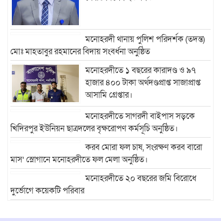
মনোহরদী থানায় পুলিশ পরিদর্শক (তদন্ত)
মোঃ মাহতাবুর রহমানের বিদায় সংবর্ধনা অনুষ্ঠিত
মনোহরদীতে ১ বছরের কারাদণ্ড ও ৯৭
হাজার ৪০০ টাকা অর্থদণ্ডপ্রাপ্ত সাজাপ্রাপ্ত
আসামি গ্রেপ্তার।
মনোহরদীতে সাগরদী বাইপাস সড়কে
খিদিরপুর ইউনিয়ন ছাত্রদলের বৃক্ষরোপণ কর্মসূচি অনুষ্ঠিত।
করব মোরা ফল চাষ, সংরক্ষণ করব বারো
মাস’ স্লোগানে মনোহরদীতে ফল মেলা অনুষ্ঠিত।
মনোহরদীতে ২০ বছরের জমি বিরোধে
দুর্ভোগে কয়েকটি পরিবার
মনোহরদীতে মেধাবী শিক্ষার্থীদের বৃত্তি