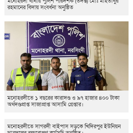
মনোহরদী থানায় পুলিশ পরিদর্শক (তদন্ত) মোঃ মাহতাবুর
রহমানের বিদায় সংবর্ধনা অনুষ্ঠিত
মনোহরদীতে ১ বছরের কারাদণ্ড ও ৯৭ হাজার ৪০০ টাকা
অর্থদণ্ডপ্রাপ্ত সাজাপ্রাপ্ত আসামি গ্রেপ্তার।
মনোহরদীতে সাগরদী বাইপাস সড়কে খিদিরপুর ইউনিয়ন