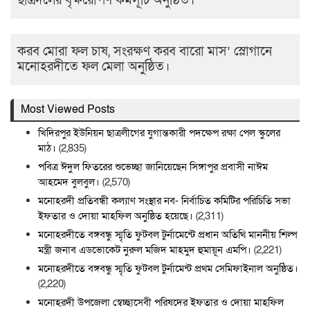
ছাত্রদলের বৃক্ষরোপণ কর্মসূচি অনুষ্ঠিত।
করব মোরা ফল চাষ, সংরক্ষণ করব বারো মাস’ স্লোগানে
মনোহরদীতে ফল মেলা অনুষ্ঠিত।
Most Viewed Posts
খিদিরপুর ইউনিয়ন ছাত্রলীগের যুগান্তকারী পদক্ষেপ রক্ষা পেল স্কুলের
মাঠ।
(2,835)
পবিত্র ঈদুল ফিতরের শুভেচ্ছা জানিয়েছেন সিঙ্গাপুর প্রবাসী নাঈম
আহমেদ বুলবুল।
(2,570)
মনোহরদী প্রতিবন্ধী কল্যাণ সংস্থার নব- নির্বাচিত কমিটির পরিচিতি সভা
ইফতার ও দোয়া মাহফিল অনুষ্ঠিত হয়েছে।
(2,311)
মনোহরদীতে বঙ্গবন্ধু স্মৃতি ফুটবল টুর্নামেন্টে প্রধান অতিথি মাননীয় শিল্প
মন্ত্রী জনাব এডভোকেট নুরুল মজিদ মাহমুদ হুমায়ূন এমপি।
(2,221)
মনোহরদীতে বঙ্গবন্ধু স্মৃতি ফুটবল টুর্নামেন্ট প্রথম সেমিফাইনাল অনুষ্ঠিত।
(2,220)
মনোহরদী উপজেলা স্বেচ্ছাসেবী পরিষদের ইফতার ও দোয়া মাহফিল