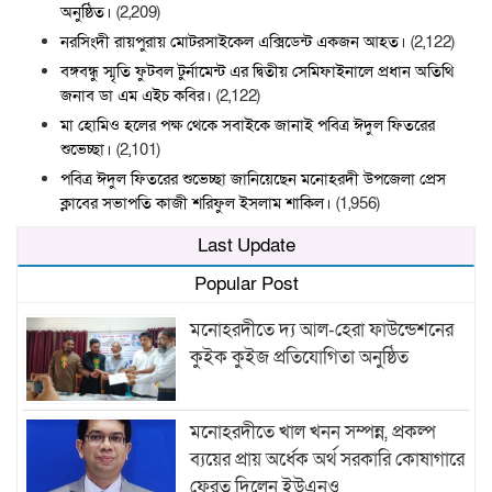
অনুষ্ঠিত।
(2,209)
নরসিংদী রায়পুরায় মোটরসাইকেল এক্সিডেন্ট একজন আহত।
(2,122)
বঙ্গবন্ধু স্মৃতি ফুটবল টুর্নামেন্ট এর দ্বিতীয় সেমিফাইনালে প্রধান অতিথি
জনাব ডা এম এইচ কবির।
(2,122)
মা হোমিও হলের পক্ষ থেকে সবাইকে জানাই পবিত্র ঈদুল ফিতরের
শুভেচ্ছা।
(2,101)
পবিত্র ঈদুল ফিতরের শুভেচ্ছা জানিয়েছেন মনোহরদী উপজেলা প্রেস
ক্লাবের সভাপতি কাজী শরিফুল ইসলাম শাকিল।
(1,956)
Last Update
Popular Post
মনোহরদীতে দ্য আল-হেরা ফাউন্ডেশনের
কুইক কুইজ প্রতিযোগিতা অনুষ্ঠিত
মনোহরদীতে খাল খনন সম্পন্ন, প্রকল্প
ব্যয়ের প্রায় অর্ধেক অর্থ সরকারি কোষাগারে
ফেরত দিলেন ইউএনও