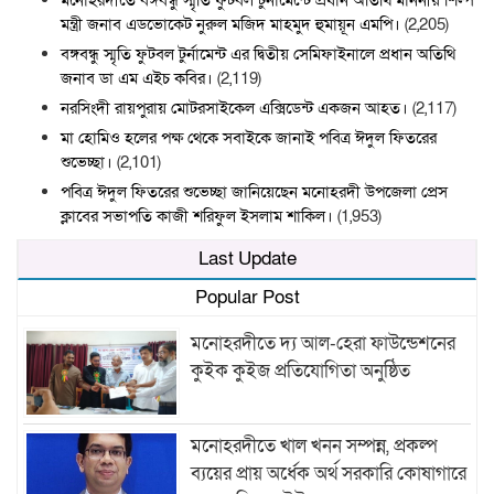
মনোহরদীতে বঙ্গবন্ধু স্মৃতি ফুটবল টুর্নামেন্টে প্রধান অতিথি মাননীয় শিল্প
মন্ত্রী জনাব এডভোকেট নুরুল মজিদ মাহমুদ হুমায়ূন এমপি।
(2,205)
বঙ্গবন্ধু স্মৃতি ফুটবল টুর্নামেন্ট এর দ্বিতীয় সেমিফাইনালে প্রধান অতিথি
জনাব ডা এম এইচ কবির।
(2,119)
নরসিংদী রায়পুরায় মোটরসাইকেল এক্সিডেন্ট একজন আহত।
(2,117)
মা হোমিও হলের পক্ষ থেকে সবাইকে জানাই পবিত্র ঈদুল ফিতরের
শুভেচ্ছা।
(2,101)
পবিত্র ঈদুল ফিতরের শুভেচ্ছা জানিয়েছেন মনোহরদী উপজেলা প্রেস
ক্লাবের সভাপতি কাজী শরিফুল ইসলাম শাকিল।
(1,953)
Last Update
Popular Post
মনোহরদীতে দ্য আল-হেরা ফাউন্ডেশনের
কুইক কুইজ প্রতিযোগিতা অনুষ্ঠিত
মনোহরদীতে খাল খনন সম্পন্ন, প্রকল্প
ব্যয়ের প্রায় অর্ধেক অর্থ সরকারি কোষাগারে