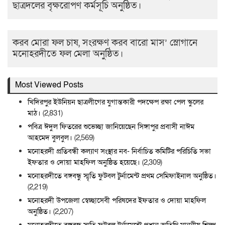
ছাত্রদলের বৃক্ষরোপণ কর্মসূচি অনুষ্ঠিত।
করব মোরা ফল চাষ, সংরক্ষণ করব বারো মাস’ স্লোগানে
মনোহরদীতে ফল মেলা অনুষ্ঠিত।
Most Viewed Posts
খিদিরপুর ইউনিয়ন ছাত্রলীগের যুগান্তকারী পদক্ষেপ রক্ষা পেল স্কুলের
মাঠ।
(2,831)
পবিত্র ঈদুল ফিতরের শুভেচ্ছা জানিয়েছেন সিঙ্গাপুর প্রবাসী নাঈম
আহমেদ বুলবুল।
(2,569)
মনোহরদী প্রতিবন্ধী কল্যাণ সংস্থার নব- নির্বাচিত কমিটির পরিচিতি সভা
ইফতার ও দোয়া মাহফিল অনুষ্ঠিত হয়েছে।
(2,309)
মনোহরদীতে বঙ্গবন্ধু স্মৃতি ফুটবল টুর্নামেন্ট প্রথম সেমিফাইনাল অনুষ্ঠিত।
(2,219)
মনোহরদী উপজেলা স্বেচ্ছাসেবী পরিষদের ইফতার ও দোয়া মাহফিল
অনুষ্ঠিত।
(2,207)