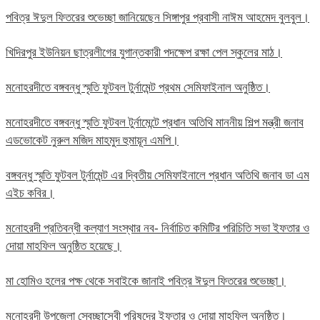
পবিত্র ঈদুল ফিতরের শুভেচ্ছা জানিয়েছেন সিঙ্গাপুর প্রবাসী নাঈম আহমেদ বুলবুল।
খিদিরপুর ইউনিয়ন ছাত্রলীগের যুগান্তকারী পদক্ষেপ রক্ষা পেল স্কুলের মাঠ।
মনোহরদীতে বঙ্গবন্ধু স্মৃতি ফুটবল টুর্নামেন্ট প্রথম সেমিফাইনাল অনুষ্ঠিত।
মনোহরদীতে বঙ্গবন্ধু স্মৃতি ফুটবল টুর্নামেন্টে প্রধান অতিথি মাননীয় শিল্প মন্ত্রী জনাব
এডভোকেট নুরুল মজিদ মাহমুদ হুমায়ূন এমপি।
বঙ্গবন্ধু স্মৃতি ফুটবল টুর্নামেন্ট এর দ্বিতীয় সেমিফাইনালে প্রধান অতিথি জনাব ডা এম
এইচ কবির।
মনোহরদী প্রতিবন্ধী কল্যাণ সংস্থার নব- নির্বাচিত কমিটির পরিচিতি সভা ইফতার ও
দোয়া মাহফিল অনুষ্ঠিত হয়েছে।
মা হোমিও হলের পক্ষ থেকে সবাইকে জানাই পবিত্র ঈদুল ফিতরের শুভেচ্ছা।
মনোহরদী উপজেলা স্বেচ্ছাসেবী পরিষদের ইফতার ও দোয়া মাহফিল অনুষ্ঠিত।