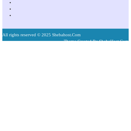
All rights reserved © 2025 Shebahost.Com
Theme Created By ShebaHost.Com