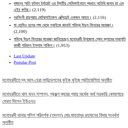
বঙ্গবন্ধু স্মৃতি ফুটবল টুর্নামেন্ট এর দ্বিতীয় সেমিফাইনালে প্রধান অতিথি জনাব ডা এম
এইচ কবির।
(2,119)
নরসিংদী রায়পুরায় মোটরসাইকেল এক্সিডেন্ট একজন আহত।
(2,116)
মা হোমিও হলের পক্ষ থেকে সবাইকে জানাই পবিত্র ঈদুল ফিতরের শুভেচ্ছা।
(2,100)
পবিত্র ঈদুল ফিতরের শুভেচ্ছা জানিয়েছেন মনোহরদী উপজেলা প্রেস ক্লাবের সভাপতি
কাজী শরিফুল ইসলাম শাকিল।
(1,953)
Last Update
Popular Post
মনোহরদীতে দ্য আল-হেরা ফাউন্ডেশনের কুইক কুইজ প্রতিযোগিতা অনুষ্ঠিত
মনোহরদীতে খাল খনন সম্পন্ন, প্রকল্প ব্যয়ের প্রায় অর্ধেক অর্থ সরকারি কোষাগারে
ফেরত দিলেন ইউএনও
মনোহরদী থানায় পুলিশ পরিদর্শক (তদন্ত) মোঃ মাহতাবুর রহমানের বিদায় সংবর্ধনা
অনুষ্ঠিত