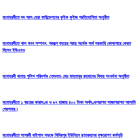
মনোহরদীতে দ্য আল-হেরা ফাউন্ডেশনের কুইক কুইজ প্রতিযোগিতা অনুষ্ঠিত
মনোহরদীতে খাল খনন সম্পন্ন, প্রকল্প ব্যয়ের প্রায় অর্ধেক অর্থ সরকারি কোষাগারে ফেরত
দিলেন ইউএনও
মনোহরদী থানায় পুলিশ পরিদর্শক (তদন্ত) মোঃ মাহতাবুর রহমানের বিদায় সংবর্ধনা অনুষ্ঠিত
মনোহরদীতে ১ বছরের কারাদণ্ড ও ৯৭ হাজার ৪০০ টাকা অর্থদণ্ডপ্রাপ্ত সাজাপ্রাপ্ত আসামি
গ্রেপ্তার।
মনোহরদীতে সাগরদী বাইপাস সড়কে খিদিরপুর ইউনিয়ন ছাত্রদলের বৃক্ষরোপণ কর্মসূচি