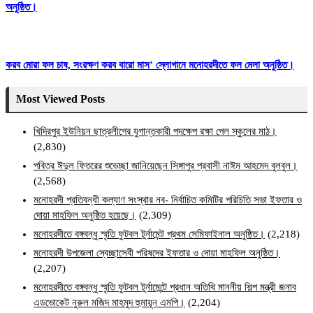
অনুষ্ঠিত।
করব মোরা ফল চাষ, সংরক্ষণ করব বারো মাস’ স্লোগানে মনোহরদীতে ফল মেলা অনুষ্ঠিত।
Most Viewed Posts
খিদিরপুর ইউনিয়ন ছাত্রলীগের যুগান্তকারী পদক্ষেপ রক্ষা পেল স্কুলের মাঠ।
(2,830)
পবিত্র ঈদুল ফিতরের শুভেচ্ছা জানিয়েছেন সিঙ্গাপুর প্রবাসী নাঈম আহমেদ বুলবুল।
(2,568)
মনোহরদী প্রতিবন্ধী কল্যাণ সংস্থার নব- নির্বাচিত কমিটির পরিচিতি সভা ইফতার ও
দোয়া মাহফিল অনুষ্ঠিত হয়েছে।
(2,309)
মনোহরদীতে বঙ্গবন্ধু স্মৃতি ফুটবল টুর্নামেন্ট প্রথম সেমিফাইনাল অনুষ্ঠিত।
(2,218)
মনোহরদী উপজেলা স্বেচ্ছাসেবী পরিষদের ইফতার ও দোয়া মাহফিল অনুষ্ঠিত।
(2,207)
মনোহরদীতে বঙ্গবন্ধু স্মৃতি ফুটবল টুর্নামেন্টে প্রধান অতিথি মাননীয় শিল্প মন্ত্রী জনাব
এডভোকেট নুরুল মজিদ মাহমুদ হুমায়ূন এমপি।
(2,204)