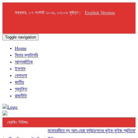
শুক্রবার, ০৭ অগাস্ট ২০২৬, ০৩:০৬ পূর্বাহ্ন |
English Version
Toggle navigation
Home
ফিচার ক্যাটাগরি
আন্তর্জাতিক
ইসলাম
খেলাধুলা
জাতীয়
প্রযুক্তি
রাজনীতি
ব্রেকিং নিউজঃ
মনোহরদীতে দ্য আল-হেরা ফাউন্ডেশনের কুইক কুইজ প্রতিযোগিতা অ