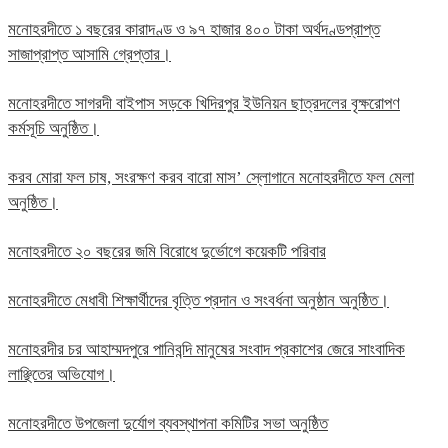
মনোহরদীতে ১ বছরের কারাদণ্ড ও ৯৭ হাজার ৪০০ টাকা অর্থদণ্ডপ্রাপ্ত
সাজাপ্রাপ্ত আসামি গ্রেপ্তার।
মনোহরদীতে সাগরদী বাইপাস সড়কে খিদিরপুর ইউনিয়ন ছাত্রদলের বৃক্ষরোপণ
কর্মসূচি অনুষ্ঠিত।
করব মোরা ফল চাষ, সংরক্ষণ করব বারো মাস’ স্লোগানে মনোহরদীতে ফল মেলা
অনুষ্ঠিত।
মনোহরদীতে ২০ বছরের জমি বিরোধে দুর্ভোগে কয়েকটি পরিবার
মনোহরদীতে মেধাবী শিক্ষার্থীদের বৃত্তি প্রদান ও সংবর্ধনা অনুষ্ঠান অনুষ্ঠিত।
মনোহরদীর চর আহাম্মদপুরে পানিবন্দি মানুষের সংবাদ প্রকাশের জেরে সাংবাদিক
লাঞ্ছিতের অভিযোগ।
মনোহরদীতে উপজেলা দুর্যোগ ব্যবস্থাপনা কমিটির সভা অনুষ্ঠিত