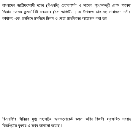
বাংলাদেশ জাতীয়তাবাদী দলের (বিএনপি) চেয়ারপার্সন ও সাবেক প্রধানমন্ত্রী বেগম খালেদা
জিয়ার ৮০তম জন্মবার্ষিকী শুক্রবার (১৫ আগস্ট) । এ উপলক্ষে ঢাকাসহ সারাদেশে দলীয়
কার্যালয় এবং মসজিদে মসজিদে মিলাদ ও দোয়া মাহফিলের আয়োজন করা হবে।
বিএনপি’র সিনিয়র যুগ্ম মহাসচিব অ্যাডভোকেট রুহুল কবির রিজভী স্বাক্ষরিত সংবাদ
বিজ্ঞপ্তিতে বুধবার এ তথ্য জানানো হয়েছে।