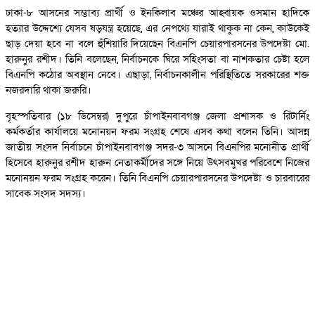
ঢাকা-৮ আসনের সম্ভাব্য প্রার্থী ও ইনকিলাব মঞ্চের আহ্বায়ক ওসমান হাদিকে
হত্যার উদ্দেশ্যে যেসব ষড়যন্ত্র হয়েছে, এর নেপথ্যে যারাই থাকুক না কেন, কাউকেই
ছাড় দেয়া হবে না বলে হুঁশিয়ারি দিয়েছেন বিএনপি চেয়ারপারসনের উপদেষ্টা মো.
হারুনুর রশীদ। তিনি বলেছেন, নির্বাচনকে ঘিরে সহিংসতা বা নাশকতার চেষ্টা হলে
বিএনপি কঠোর অবস্থান নেবে। এছাড়া, নির্বাচনকালীন পরিস্থিতিতে সরকারের শক্ত
নজরদারি থাকা জরুরি।
বৃহস্পতিবার (১৮ ডিসেম্বর) দুপুরে চাঁপাইনবাবগঞ্জ জেলা প্রশাসক ও রিটার্নিং
কর্মকর্তার কার্যালয়ে মনোনয়ন ফরম সংগ্রহ শেষে এসব কথা বলেন তিনি। আসন্ন
জাতীয় সংসদ নির্বাচনে চাঁপাইনবাবগঞ্জ সদর-৩ আসনে বিএনপির মনোনীত প্রার্থী
হিসেবে হারুনুর রশীদ হারুন নেতাকর্মীদের সঙ্গে নিয়ে উৎসবমুখর পরিবেশে নিজের
মনোনয়ন ফরম সংগ্রহ করেন। তিনি বিএনপি চেয়ারপারসনের উপদেষ্টা ও চারবারের
সাবেক সংসদ সদস্য।