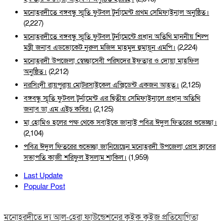
মনোহরদীতে বঙ্গবন্ধু স্মৃতি ফুটবল টুর্নামেন্ট প্রথম সেমিফাইনাল অনুষ্ঠিত।
(2,227)
মনোহরদীতে বঙ্গবন্ধু স্মৃতি ফুটবল টুর্নামেন্টে প্রধান অতিথি মাননীয় শিল্প
মন্ত্রী জনাব এডভোকেট নুরুল মজিদ মাহমুদ হুমায়ূন এমপি।
(2,224)
মনোহরদী উপজেলা স্বেচ্ছাসেবী পরিষদের ইফতার ও দোয়া মাহফিল
অনুষ্ঠিত।
(2,212)
নরসিংদী রায়পুরায় মোটরসাইকেল এক্সিডেন্ট একজন আহত।
(2,125)
বঙ্গবন্ধু স্মৃতি ফুটবল টুর্নামেন্ট এর দ্বিতীয় সেমিফাইনালে প্রধান অতিথি
জনাব ডা এম এইচ কবির।
(2,125)
মা হোমিও হলের পক্ষ থেকে সবাইকে জানাই পবিত্র ঈদুল ফিতরের শুভেচ্ছা।
(2,104)
পবিত্র ঈদুল ফিতরের শুভেচ্ছা জানিয়েছেন মনোহরদী উপজেলা প্রেস ক্লাবের
সভাপতি কাজী শরিফুল ইসলাম শাকিল।
(1,959)
Last Update
Popular Post
মনোহরদীতে দ্য আল-হেরা ফাউন্ডেশনের কুইক কুইজ প্রতিযোগিতা