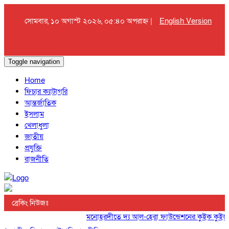
সোমবার, ১০ অগাস্ট ২০২৬, ০৫:৪০ অপরাহ্ন |
English Version
Toggle navigation
Home
ফিচার ক্যাটাগরি
আন্তর্জাতিক
ইসলাম
খেলাধুলা
জাতীয়
প্রযুক্তি
রাজনীতি
ব্রেকিং নিউজঃ
মনোহরদীতে দ্য আল-হেরা ফাউন্ডেশনের কুইক কুইজ প্রত