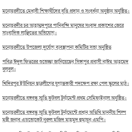
মনোহরদীতে মেধাবী শিক্ষার্থীদের বৃত্তি প্রদান ও সংবর্ধনা অনুষ্ঠান অনুষ্ঠিত।
মনোহরদীর চর আহাম্মদপুরে পানিবন্দি মানুষের সংবাদ প্রকাশের জেরে
সাংবাদিক লাঞ্ছিতের অভিযোগ।
মনোহরদীতে উপজেলা দুর্যোগ ব্যবস্থাপনা কমিটির সভা অনুষ্ঠিত
পবিত্র ঈদুল ফিতরের শুভেচ্ছা জানিয়েছেন সিঙ্গাপুর প্রবাসী নাঈম আহমেদ
বুলবুল।
খিদিরপুর ইউনিয়ন ছাত্রলীগের যুগান্তকারী পদক্ষেপ রক্ষা পেল স্কুলের মাঠ।
মনোহরদীতে বঙ্গবন্ধু স্মৃতি ফুটবল টুর্নামেন্ট প্রথম সেমিফাইনাল অনুষ্ঠিত।
মনোহরদীতে বঙ্গবন্ধু স্মৃতি ফুটবল টুর্নামেন্টে প্রধান অতিথি মাননীয় শিল্প
মন্ত্রী জনাব এডভোকেট নুরুল মজিদ মাহমুদ হুমায়ূন এমপি।