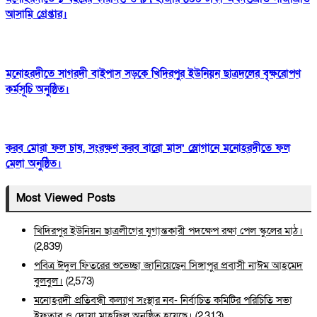
আসামি গ্রেপ্তার।
মনোহরদীতে সাগরদী বাইপাস সড়কে খিদিরপুর ইউনিয়ন ছাত্রদলের বৃক্ষরোপণ
কর্মসূচি অনুষ্ঠিত।
করব মোরা ফল চাষ, সংরক্ষণ করব বারো মাস’ স্লোগানে মনোহরদীতে ফল
মেলা অনুষ্ঠিত।
Most Viewed Posts
খিদিরপুর ইউনিয়ন ছাত্রলীগের যুগান্তকারী পদক্ষেপ রক্ষা পেল স্কুলের মাঠ।
(2,839)
পবিত্র ঈদুল ফিতরের শুভেচ্ছা জানিয়েছেন সিঙ্গাপুর প্রবাসী নাঈম আহমেদ
বুলবুল।
(2,573)
মনোহরদী প্রতিবন্ধী কল্যাণ সংস্থার নব- নির্বাচিত কমিটির পরিচিতি সভা
ইফতার ও দোয়া মাহফিল অনুষ্ঠিত হয়েছে।
(2,313)