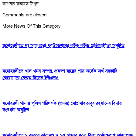
আপনার মতামত লিখুন :
Comments are closed.
More News Of This Category
মনোহরদীতে দ্য আল-হেরা ফাউন্ডেশনের কুইক কুইজ প্রতিযোগিতা অনুষ্ঠিত
মনোহরদীতে খাল খনন সম্পন্ন, প্রকল্প ব্যয়ের প্রায় অর্ধেক অর্থ সরকারি
কোষাগারে ফেরত দিলেন ইউএনও
মনোহরদী থানায় পুলিশ পরিদর্শক (তদন্ত) মোঃ মাহতাবুর রহমানের বিদায়
সংবর্ধনা অনুষ্ঠিত
মনোহরদীতে ১ বছরের কারাদণ্ড ও ৯৭ হাজার ৪০০ টাকা অর্থদণ্ডপ্রাপ্ত সাজাপ্রাপ্ত