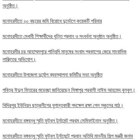
অনুষ্ঠিত।
মনোহরদীতে ২০ বছরের জমি বিরোধে দুর্ভোগে কয়েকটি পরিবার
মনোহরদীতে মেধাবী শিক্ষার্থীদের বৃত্তি প্রদান ও সংবর্ধনা অনুষ্ঠান অনুষ্ঠিত।
মনোহরদীর চর আহাম্মদপুরে পানিবন্দি মানুষের সংবাদ প্রকাশের জেরে সাংবাদিক
লাঞ্ছিতের অভিযোগ।
মনোহরদীতে উপজেলা দুর্যোগ ব্যবস্থাপনা কমিটির সভা অনুষ্ঠিত
পবিত্র ঈদুল ফিতরের শুভেচ্ছা জানিয়েছেন সিঙ্গাপুর প্রবাসী নাঈম আহমেদ বুলবুল।
খিদিরপুর ইউনিয়ন ছাত্রলীগের যুগান্তকারী পদক্ষেপ রক্ষা পেল স্কুলের মাঠ।
মনোহরদীতে বঙ্গবন্ধু স্মৃতি ফুটবল টুর্নামেন্ট প্রথম সেমিফাইনাল অনুষ্ঠিত।
মনোহরদীতে বঙ্গবন্ধু স্মৃতি ফুটবল টুর্নামেন্টে প্রধান অতিথি মাননীয় শিল্প মন্ত্রী জনাব