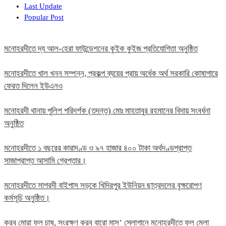
Last Update
Popular Post
মনোহরদীতে দ্য আল-হেরা ফাউন্ডেশনের কুইক কুইজ প্রতিযোগিতা অনুষ্ঠিত
মনোহরদীতে খাল খনন সম্পন্ন, প্রকল্প ব্যয়ের প্রায় অর্ধেক অর্থ সরকারি কোষাগারে
ফেরত দিলেন ইউএনও
মনোহরদী থানায় পুলিশ পরিদর্শক (তদন্ত) মোঃ মাহতাবুর রহমানের বিদায় সংবর্ধনা
অনুষ্ঠিত
মনোহরদীতে ১ বছরের কারাদণ্ড ও ৯৭ হাজার ৪০০ টাকা অর্থদণ্ডপ্রাপ্ত
সাজাপ্রাপ্ত আসামি গ্রেপ্তার।
মনোহরদীতে সাগরদী বাইপাস সড়কে খিদিরপুর ইউনিয়ন ছাত্রদলের বৃক্ষরোপণ
কর্মসূচি অনুষ্ঠিত।
করব মোরা ফল চাষ, সংরক্ষণ করব বারো মাস’ স্লোগানে মনোহরদীতে ফল মেলা