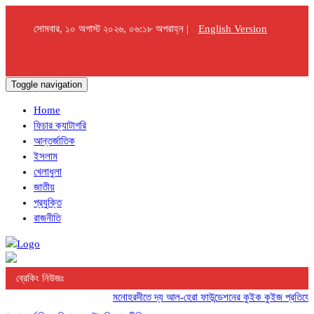
সোমবার, ১০ অগাস্ট ২০২৬, ০৬:১৮ অপরাহ্ন |
English Version
Toggle navigation
Home
ফিচার ক্যাটাগরি
আন্তর্জাতিক
ইসলাম
খেলাধুলা
জাতীয়
প্রযুক্তি
রাজনীতি
ব্রেকিং নিউজঃ
মনোহরদীতে দ্য আল-হেরা ফাউন্ডেশনের কুইক কুইজ প্রতিযোগিতা 