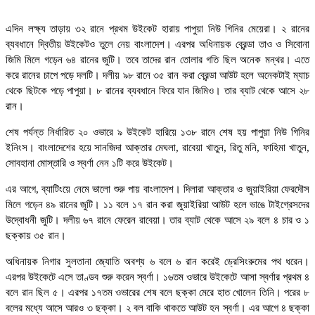
এদিন লক্ষ্য তাড়ায় ৩২ রানে প্রথম উইকেট হারায় পাপুয়া নিউ গিনির মেয়েরা। ২ রানের
ব্যবধানে দ্বিতীয় উইকেটও তুলে নেয় বাংলাদেশ। এরপর অধিনায়ক ব্রেন্ডা তাও ও সিবোনা
জিমি মিলে গড়েন ৬৪ রানের জুটি। তবে তাদের রান তোলার গতি ছিল অনেক মন্থর। এতে
করে রানের চাপে পড়ে দলটি। দলীয় ৯৮ রানে ৩৫ রান করা ব্রেন্ডা আউট হলে অনেকটাই ম্যাচ
থেকে ছিটকে পড়ে পাপুয়া। ৮ রানের ব্যবধানে ফিরে যান জিমিও। তার ব্যাট থেকে আসে ২৮
রান।
শেষ পর্যন্ত নির্ধারিত ২০ ওভারে ৯ উইকেট হারিয়ে ১৩৮ রানে শেষ হয় পাপুয়া নিউ গিনির
ইনিংস। বাংলাদেশের হয়ে সানজিদা আক্তার মেঘলা, রাবেয়া খাতুন, রিতু মনি, ফাহিমা খাতুন,
সোবহানা মোস্তারি ও স্বর্ণা নেন ১টি করে উইকেট।
এর আগে, ব্যাটিংয়ে নেমে ভালো শুরু পায় বাংলাদেশ। দিলারা আক্তার ও জুয়াইরিয়া ফেরদৌস
মিলে গড়েন ৪৯ রানের জুটি। ১১ বলে ১৭ রান করা জুয়াইরিয়া আউট হলে ভাঙে টাইগ্রেসদের
উদ্বোধনী জুটি। দলীয় ৬৭ রানে ফেরেন রাবেয়া। তার ব্যাট থেকে আসে ২৯ বলে ৪ চার ও ১
ছক্কায় ৩৫ রান।
অধিনায়ক নিগার সুলতানা জ্যোতি অবশ্য ৬ বলে ৬ রান করেই ড্রেসিংরুমের পথ ধরেন।
এরপর উইকেটে এসে তাণ্ডব শুরু করেন স্বর্ণা। ১৬তম ওভারে উইকেটে আসা স্বর্ণার প্রথম ৪
বলে রান ছিল ৫। এরপর ১৭তম ওভারের শেষ বলে ছক্কা মেরে হাত খোলেন তিনি। পরের ৮
বলের মধ্যে আসে আরও ৩ ছক্কা। ২ বল বাকি থাকতে আউট হন স্বর্ণা। এর আগে ৪ ছক্কা