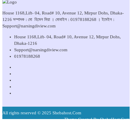
House 1168,Lift- 04, Road# 10, Avenue 12, Mirpur Dohs, Dhaka-
1216 সম্পাদক : মো হিমেল মিয়া । মোবাইল : 01978188268 । ইমেইল :
Support@narsingdiview.com
House 1168,Lift- 04, Road# 10, Avenue 12, Mirpur Dohs,
Dhaka-1216
Support@narsingdiview.com
01978188268
All rights reserved © 2025 Shebahost.Com
Theme Created By ShebaHost.Com