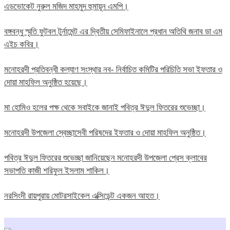
এডভোকেট নুরুল মজিদ মাহমুদ হুমায়ূন এমপি।
বঙ্গবন্ধু স্মৃতি ফুটবল টুর্নামেন্ট এর দ্বিতীয় সেমিফাইনালে প্রধান অতিথি জনাব ডা এম
এইচ কবির।
মনোহরদী প্রতিবন্ধী কল্যাণ সংস্থার নব- নির্বাচিত কমিটির পরিচিতি সভা ইফতার ও
দোয়া মাহফিল অনুষ্ঠিত হয়েছে।
মা হোমিও হলের পক্ষ থেকে সবাইকে জানাই পবিত্র ঈদুল ফিতরের শুভেচ্ছা।
মনোহরদী উপজেলা স্বেচ্ছাসেবী পরিষদের ইফতার ও দোয়া মাহফিল অনুষ্ঠিত।
পবিত্র ঈদুল ফিতরের শুভেচ্ছা জানিয়েছেন মনোহরদী উপজেলা প্রেস ক্লাবের
সভাপতি কাজী শরিফুল ইসলাম শাকিল।
নরসিংদী রায়পুরায় মোটরসাইকেল এক্সিডেন্ট একজন আহত।