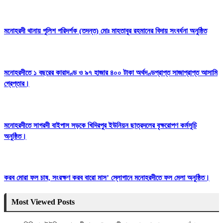
মনোহরদী থানায় পুলিশ পরিদর্শক (তদন্ত) মোঃ মাহতাবুর রহমানের বিদায় সংবর্ধনা অনুষ্ঠিত
মনোহরদীতে ১ বছরের কারাদণ্ড ও ৯৭ হাজার ৪০০ টাকা অর্থদণ্ডপ্রাপ্ত সাজাপ্রাপ্ত আসামি
গ্রেপ্তার।
মনোহরদীতে সাগরদী বাইপাস সড়কে খিদিরপুর ইউনিয়ন ছাত্রদলের বৃক্ষরোপণ কর্মসূচি
অনুষ্ঠিত।
করব মোরা ফল চাষ, সংরক্ষণ করব বারো মাস’ স্লোগানে মনোহরদীতে ফল মেলা অনুষ্ঠিত।
Most Viewed Posts