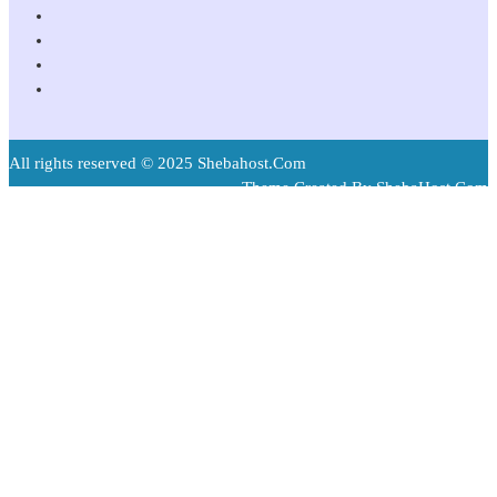
All rights reserved © 2025 Shebahost.Com
Theme Created By ShebaHost.Com