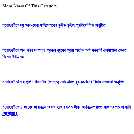
More News Of This Category
মনোহরদীতে দ্য আল-হেরা ফাউন্ডেশনের কুইক কুইজ প্রতিযোগিতা অনুষ্ঠিত
মনোহরদীতে খাল খনন সম্পন্ন, প্রকল্প ব্যয়ের প্রায় অর্ধেক অর্থ সরকারি কোষাগারে ফেরত
দিলেন ইউএনও
মনোহরদী থানায় পুলিশ পরিদর্শক (তদন্ত) মোঃ মাহতাবুর রহমানের বিদায় সংবর্ধনা অনুষ্ঠিত
মনোহরদীতে ১ বছরের কারাদণ্ড ও ৯৭ হাজার ৪০০ টাকা অর্থদণ্ডপ্রাপ্ত সাজাপ্রাপ্ত আসামি
গ্রেপ্তার।