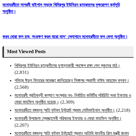
মনোহরদীতে সাগরদী বাইপাস সড়কে খিদিরপুর ইউনিয়ন ছাত্রদলের বৃক্ষরোপণ কর্মসূচি
অনুষ্ঠিত।
করব মোরা ফল চাষ, সংরক্ষণ করব বারো মাস’ স্লোগানে মনোহরদীতে ফল মেলা অনুষ্ঠিত।
Most Viewed Posts
খিদিরপুর ইউনিয়ন ছাত্রলীগের যুগান্তকারী পদক্ষেপ রক্ষা পেল স্কুলের মাঠ।
(2,831)
পবিত্র ঈদুল ফিতরের শুভেচ্ছা জানিয়েছেন সিঙ্গাপুর প্রবাসী নাঈম আহমেদ বুলবুল।
(2,568)
মনোহরদী প্রতিবন্ধী কল্যাণ সংস্থার নব- নির্বাচিত কমিটির পরিচিতি সভা ইফতার ও
দোয়া মাহফিল অনুষ্ঠিত হয়েছে।
(2,309)
মনোহরদীতে বঙ্গবন্ধু স্মৃতি ফুটবল টুর্নামেন্ট প্রথম সেমিফাইনাল অনুষ্ঠিত।
(2,218)
মনোহরদী উপজেলা স্বেচ্ছাসেবী পরিষদের ইফতার ও দোয়া মাহফিল অনুষ্ঠিত।
(2,207)
মনোহরদীতে বঙ্গবন্ধু স্মৃতি ফুটবল টুর্নামেন্টে প্রধান অতিথি মাননীয় শিল্প মন্ত্রী জনাব