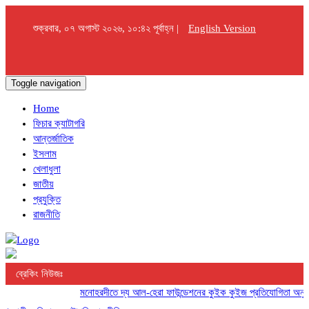
শুক্রবার, ০৭ অগাস্ট ২০২৬, ১০:৪২ পূর্বাহ্ন |
English Version
Toggle navigation
Home
ফিচার ক্যাটাগরি
আন্তর্জাতিক
ইসলাম
খেলাধুলা
জাতীয়
প্রযুক্তি
রাজনীতি
ব্রেকিং নিউজঃ
মনোহরদীতে দ্য আল-হেরা ফাউন্ডেশনের কুইক কুইজ প্রতিযোগিতা অনুষ্ঠি