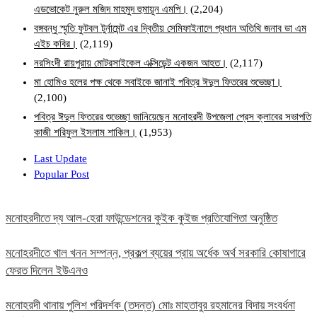
এডভোকেট নুরুল মজিদ মাহমুদ হুমায়ূন এমপি।
(2,204)
বঙ্গবন্ধু স্মৃতি ফুটবল টুর্নামেন্ট এর দ্বিতীয় সেমিফাইনালে প্রধান অতিথি জনাব ডা এম
এইচ কবির।
(2,119)
নরসিংদী রায়পুরায় মোটরসাইকেল এক্সিডেন্ট একজন আহত।
(2,117)
মা হোমিও হলের পক্ষ থেকে সবাইকে জানাই পবিত্র ঈদুল ফিতরের শুভেচ্ছা।
(2,100)
পবিত্র ঈদুল ফিতরের শুভেচ্ছা জানিয়েছেন মনোহরদী উপজেলা প্রেস ক্লাবের সভাপতি
কাজী শরিফুল ইসলাম শাকিল।
(1,953)
Last Update
Popular Post
মনোহরদীতে দ্য আল-হেরা ফাউন্ডেশনের কুইক কুইজ প্রতিযোগিতা অনুষ্ঠিত
মনোহরদীতে খাল খনন সম্পন্ন, প্রকল্প ব্যয়ের প্রায় অর্ধেক অর্থ সরকারি কোষাগারে
ফেরত দিলেন ইউএনও
মনোহরদী থানায় পুলিশ পরিদর্শক (তদন্ত) মোঃ মাহতাবুর রহমানের বিদায় সংবর্ধনা