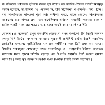
সাংবাদিকদের ওয়াচডগের ভূমিকায় থাকতে হবে উল্লেখ করে নাগরিক ঐক্যের সভাপতি মাহমুদুর
রহমান বলেছেন, সাংবাদিকরা শুধু ওয়াচডগ নন, তারা মাঝেমধ্যে পথপ্রদর্শকও হতে পারেন।
যারা সাংবাদিকদের দাবিগুলো পূরণ করার অঙ্গীকার করবে, তাদের পেছনেও সাংবাদিকদের
ওয়াচডগের মতো থাকতে হবে। তবে সাংবাদিকদের দাবিগুলো অন্তর্বর্তী সরকারের কাছে না
জানিয়ে পরবর্তী সময়ে যারা ক্ষমতায় যাবে, তাদের কাছেই বলার পরামর্শ দেন তিনি।
সোমবার (২৪ নভেম্বর) দুপুরে রাজধানীর শেরেবাংলা নগরে বাংলাদেশ–চীন মৈত্রী সম্মেলন
কেন্দ্রে বিসি মিডিয়া অ্যাকশন সহায়তায় ব্রডকাস্ট জার্নালিস্ট সেন্টার-বিজেসি আয়োজিত
রাজনৈতিক দলগুলোর প্রতিনিধিদের সঙ্গে এক মতবিনিময় সভায় তিনি এসব কথা বলেন।
বিজেসির চেয়ারম্যান রেজোয়ানুল হকের সভাপতিত্বে ও সদস্যসচিব ইলিয়াস হোসেনের
সঞ্চালনায় সভায় প্রধান অতিথির বক্তব্য দেন বিএনপির মহাসচিব মির্জা ফখরুল ইসলাম
আলমগীর। সভায় মূল প্রবন্ধ উপস্থাপন ক‌রেন বি‌জে‌সির নির্বাহী মিলটন আনোয়ার।