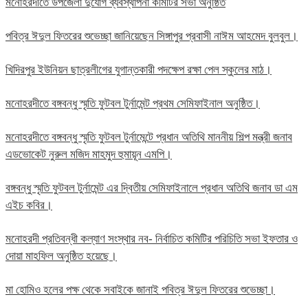
মনোহরদীতে উপজেলা দুর্যোগ ব্যবস্থাপনা কমিটির সভা অনুষ্ঠিত
পবিত্র ঈদুল ফিতরের শুভেচ্ছা জানিয়েছেন সিঙ্গাপুর প্রবাসী নাঈম আহমেদ বুলবুল।
খিদিরপুর ইউনিয়ন ছাত্রলীগের যুগান্তকারী পদক্ষেপ রক্ষা পেল স্কুলের মাঠ।
মনোহরদীতে বঙ্গবন্ধু স্মৃতি ফুটবল টুর্নামেন্ট প্রথম সেমিফাইনাল অনুষ্ঠিত।
মনোহরদীতে বঙ্গবন্ধু স্মৃতি ফুটবল টুর্নামেন্টে প্রধান অতিথি মাননীয় শিল্প মন্ত্রী জনাব
এডভোকেট নুরুল মজিদ মাহমুদ হুমায়ূন এমপি।
বঙ্গবন্ধু স্মৃতি ফুটবল টুর্নামেন্ট এর দ্বিতীয় সেমিফাইনালে প্রধান অতিথি জনাব ডা এম
এইচ কবির।
মনোহরদী প্রতিবন্ধী কল্যাণ সংস্থার নব- নির্বাচিত কমিটির পরিচিতি সভা ইফতার ও
দোয়া মাহফিল অনুষ্ঠিত হয়েছে।
মা হোমিও হলের পক্ষ থেকে সবাইকে জানাই পবিত্র ঈদুল ফিতরের শুভেচ্ছা।