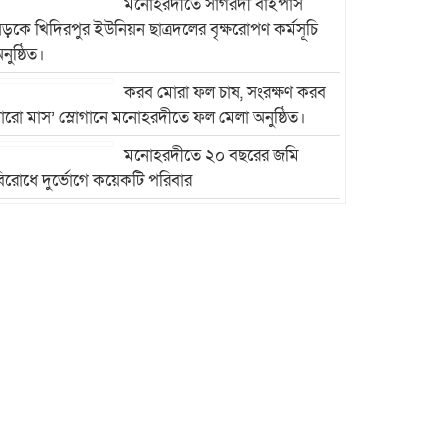
মনোহরদীতে সাগরদী বাইপাস
ড়কে খিদিরপুর ইউনিয়ন ছাত্রদলের বৃক্ষরোপণ কর্মসূচি
নুষ্ঠিত।
করব মোরা ফল চাষ, সংরক্ষণ করব
ারো মাস’ স্লোগানে মনোহরদীতে ফল মেলা অনুষ্ঠিত।
মনোহরদীতে ২০ বছরের জমি
িরোধে দুর্ভোগে কয়েকটি পরিবার
মনোহরদীতে মেধাবী শিক্ষার্থীদের
বৃত্তি প্রদান ও সংবর্ধনা অনুষ্ঠান
অনুষ্ঠিত।
মনোহরদীর চর আহাম্মদপুরে
পানিবন্দি মানুষের সংবাদ প্রকাশের
জেরে সাংবাদিক লাঞ্ছিতের
অভিযোগ।
মনোহরদীতে উপজেলা দুর্যোগ
ব্যবস্থাপনা কমিটির সভা অনুষ্ঠিত