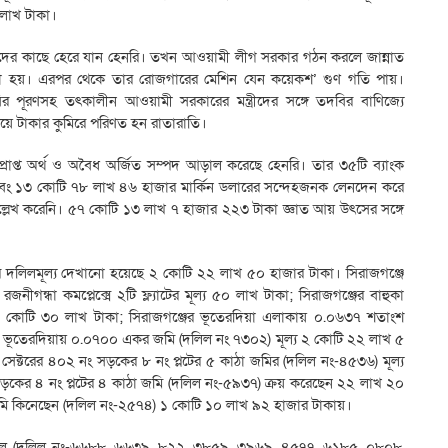
 লাখ টাকা।
াহমুদের কাছে হেরে যান হেনরি। তখন আওয়ামী লীগ সরকার গঠন করলে জান্নাত
রা হয়। এরপর থেকে তার রোজগারের মেশিন যেন কয়েকশ’ গুণ গতি পায়।
বির পূরণসহ তৎকালীন আওয়ামী সরকারের মন্ত্রীদের সঙ্গে তদবির বাণিজ্যে
িয়ে টাকার কুমিরে পরিণত হন রাতারাতি।
প্রাপ্ত অর্থ ও অবৈধ অর্জিত সম্পদ আড়াল করেছে হেনরি। তার ৩৫টি ব্যাংক
বং ১৩ কোটি ৭৮ লাখ ৪৬ হাজার মার্কিন ডলারের সন্দেহজনক লেনদেন করে
ল্লেখ করেনি। ৫৭ কোটি ১৩ লাখ ৭ হাজার ২২৩ টাকা জ্ঞাত আয় উৎসের সঙ্গে
ার দলিলমূল্য দেখানো হয়েছে ২ কোটি ২২ লাখ ৫০ হাজার টাকা। সিরাজগঞ্জে
জনীগন্ধা কমপ্লেক্সে ২টি ফ্ল্যাটের মূল্য ৫০ লাখ টাকা; সিরাজগঞ্জের বাহুকা
 ১ কোটি ৩০ লাখ টাকা; সিরাজগঞ্জের ভূতেরদিয়া এলাকায় ০.০৬৩৭ শতাংশ
 ভূতেরদিয়ায় ০.০৭০০ একর জমি (দলিল নং ৭৩০২) মূল্য ২ কোটি ২২ লাখ ৫
সেক্টরের ৪০২ নং সড়কের ৮ নং প্লটের ৫ কাঠা জমির (দলিল নং-৪৫৩৬) মূল্য
়কের ৪ নং প্লটের ৪ কাঠা জমি (দলিল নং-৫৯৩৭) ক্রয় করেছেন ২২ লাখ ২০
 জমি কিনেছেন (দলিল নং-২৫৭৪) ১ কোটি ১০ লাখ ৯২ হাজার টাকায়।
দলিলে (দলিল নং-৬৬৮৮, ৬৬৩৯, ৮২২, ৩৮৫৯, ৩৯৬৯, ৪৫৭৭, ৬১৮৫, ০৮০৮,