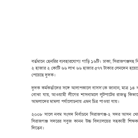
বর্তমানে হেনরির ব্যবহারযোগ্য গাড়ি ১৬টি। ঢাকা, সিরাজগঞ্জসহ বিভি
২ হাজার ২ কোটি ৬৬ লাখ ৬৬ হাজার ৫৭৭ টাকার লেনদেন হয়েছে। 
পেয়েছে দুদক।
দুদক কর্মকর্তাদের সঙ্গে আলাপকালে বাসস’কে জানান, মাত্র ১৪ বছ
বোঝা যায়, আওয়ামী লীগের শাসনামলে লুটপাটের রাজত্ব কিভা
আমলাদের মামলা পর্যালোচনায় এমন চিত্র পাওয়া যায়।
২০০৮ সালে নবম সংসদ নির্বাচনে সিরাজগঞ্জ-২ সদর আসন থেক
সিরাজগঞ্জ সদরের সবুজ কানন উচ্চ বিদ্যালয়ের সহকারী শিক্ষক। র
দিতেন।