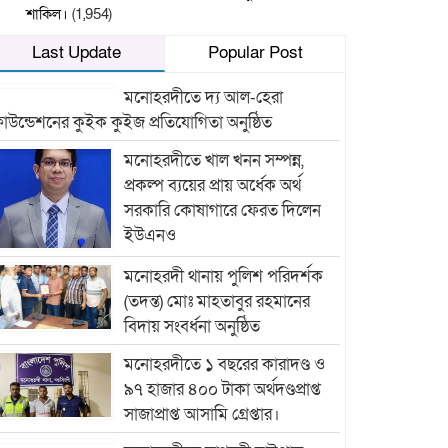
শাকিল।
(1,954)
Last Update
Popular Post
মনোহরদীতে দ্য আল-হেরা
াউন্ডেশনের কুইক কুইজ প্রতিযোগিতা অনুষ্ঠিত
মনোহরদীতে খাল খনন সম্পন্ন,
প্রকল্প ব্যয়ের প্রায় অর্ধেক অর্থ
সরকারি কোষাগারে ফেরত দিলেন
ইউএনও
মনোহরদী থানায় পুলিশ পরিদর্শক
(তদন্ত) মোঃ মাহতাবুর রহমানের
বিদায় সংবর্ধনা অনুষ্ঠিত
মনোহরদীতে ১ বছরের কারাদণ্ড ও
৯৭ হাজার ৪০০ টাকা অর্থদণ্ডপ্রাপ্ত
সাজাপ্রাপ্ত আসামি গ্রেপ্তার।