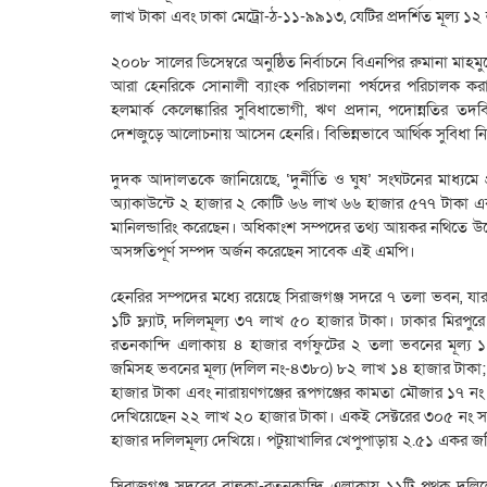
লাখ টাকা এবং ঢাকা মেট্রো-ঠ-১১-৯৯১৩, যেটির প্রদর্শিত মূল্য ১২
২০০৮ সালের ডিসেম্বরে অনুষ্ঠিত নির্বাচনে বিএনপির রুমানা ম
আরা হেনরিকে সোনালী ব্যাংক পরিচালনা পর্ষদের পরিচালক ক
হলমার্ক কেলেঙ্কারির সুবিধাভোগী, ঋণ প্রদান, পদোন্নতির তদ
দেশজুড়ে আলোচনায় আসেন হেনরি। বিভিন্নভাবে আর্থিক সুবিধা ন
দুদক আদালতকে জানিয়েছে, ‘দুর্নীতি ও ঘুষ’ সংঘটনের মাধ্যমে 
অ্যাকাউন্টে ২ হাজার ২ কোটি ৬৬ লাখ ৬৬ হাজার ৫৭৭ টাকা এ
মানিলন্ডারিং করেছেন। অধিকাংশ সম্পদের তথ্য আয়কর নথিতে উ
অসঙ্গতিপূর্ণ সম্পদ অর্জন করেছেন সাবেক এই এমপি।
হেনরির সম্পদের মধ্যে রয়েছে সিরাজগঞ্জ সদরে ৭ তলা ভবন, য
১টি ফ্ল্যাট, দলিলমূল্য ৩৭ লাখ ৫০ হাজার টাকা। ঢাকার মিরপুরে র
রতনকান্দি এলাকায় ৪ হাজার বর্গফুটের ২ তলা ভবনের মূল্য
জমিসহ ভবনের মূল্য (দলিল নং-৪৩৮০) ৮২ লাখ ১৪ হাজার টাকা;
হাজার টাকা এবং নারায়ণগঞ্জের রূপগঞ্জের কামতা মৌজার ১৭ নং 
দেখিয়েছেন ২২ লাখ ২০ হাজার টাকা। একই সেক্টরের ৩০৫ নং সড
হাজার দলিলমূল্য দেখিয়ে। পটুয়াখালির খেপুপাড়ায় ২.৫১ একর
সিরাজগঞ্জ সদরের বাহুকা-রতনকান্দি এলাকায় ১১টি পৃথক 