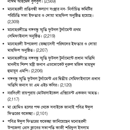
নাঈম আহমেদ বুলবুল।
(2,569)
মনোহরদী প্রতিবন্ধী কল্যাণ সংস্থার নব- নির্বাচিত কমিটির
পরিচিতি সভা ইফতার ও দোয়া মাহফিল অনুষ্ঠিত হয়েছে।
(2,309)
মনোহরদীতে বঙ্গবন্ধু স্মৃতি ফুটবল টুর্নামেন্ট প্রথম
সেমিফাইনাল অনুষ্ঠিত।
(2,219)
মনোহরদী উপজেলা স্বেচ্ছাসেবী পরিষদের ইফতার ও দোয়া
মাহফিল অনুষ্ঠিত।
(2,207)
মনোহরদীতে বঙ্গবন্ধু স্মৃতি ফুটবল টুর্নামেন্টে প্রধান অতিথি
মাননীয় শিল্প মন্ত্রী জনাব এডভোকেট নুরুল মজিদ মাহমুদ
হুমায়ূন এমপি।
(2,206)
বঙ্গবন্ধু স্মৃতি ফুটবল টুর্নামেন্ট এর দ্বিতীয় সেমিফাইনালে প্রধান
অতিথি জনাব ডা এম এইচ কবির।
(2,120)
নরসিংদী রায়পুরায় মোটরসাইকেল এক্সিডেন্ট একজন আহত।
(2,117)
মা হোমিও হলের পক্ষ থেকে সবাইকে জানাই পবিত্র ঈদুল
ফিতরের শুভেচ্ছা।
(2,101)
পবিত্র ঈদুল ফিতরের শুভেচ্ছা জানিয়েছেন মনোহরদী
উপজেলা প্রেস ক্লাবের সভাপতি কাজী শরিফুল ইসলাম