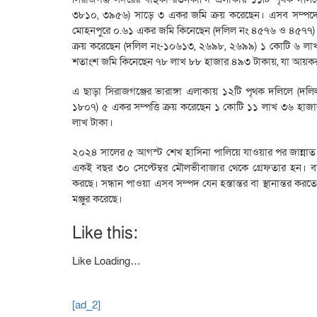
৩৮১০, ৩৯৫৬) সাড়ে ৩ একর জমি ক্রয় করেছেন। এসব সম্পদের
মোহনপুরে ০.৬১ একর জমি কিনেছেন (দলিল নং ৪৫৭৬ ও ৪৫৭৭) ১৯
ক্রয় করেছেন (দলিল নং-১০৬১৩, ২৬৯৮, ২৬৯৯) ১ কোটি ৬ লাখ
শতাংশ জমি কিনেছেন ৭৮ লাখ ৮৮ হাজার ৪৯৩ টাকায়, যা আয়কর 
এ ছাড়া সিরাজগঞ্জের ভারাঙ্গা এলাকায় ১২টি পৃথক দলিলে 
১৮০৭) ৫ একর সম্পত্তি ক্রয় করেছেন ১ কোটি ১১ লাখ ৩৬ হাজা
লাখ টাকা।
২০২৪ সালের ৫ আগস্ট শেখ হাসিনা পালিয়ে যাওয়ার পর জান্নাত
একই বছর ৩০ সেপ্টেম্বর মৌলভীবাজার থেকে গ্রেফতার হন। বর
করছে। সন্ধান পাওয়া এসব সম্পদ যেন হস্তান্তর বা স্থানান্ত
মঞ্জুর করেছে।
Like this:
Like
Loading…
[ad_2]