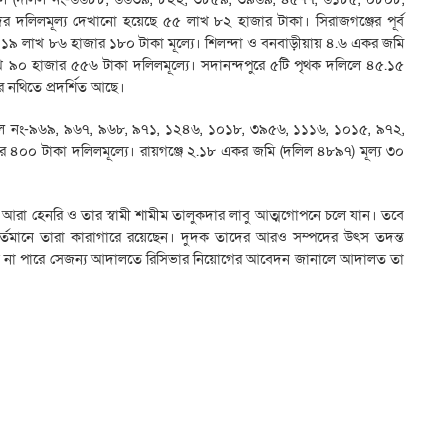
 দলিলমূল্য দেখানো হয়েছে ৫৫ লাখ ৮২ হাজার টাকা। সিরাজগঞ্জের পূর্ব
 লাখ ৮৬ হাজার ১৮০ টাকা মূল্যে। শিলন্দা ও বনবাড়ীয়ায় ৪.৬ একর জমি
 ৯০ হাজার ৫৫৬ টাকা দলিলমূল্যে। সদানন্দপুরে ৫টি পৃথক দলিলে ৪৫.১৫
নথিতে প্রদর্শিত আছে।
(দলিল নং-৯৬৯, ৯৬৭, ৯৬৮, ৯৭১, ১২৪৬, ১০১৮, ৩৯৫৬, ১১১৬, ১০১৫, ৯৭২,
র ৪০০ টাকা দলিলমূল্যে। রায়গঞ্জে ২.১৮ একর জমি (দলিল ৪৮৯৭) মূল্য ৩০
 আরা হেনরি ও তার স্বামী শামীম তালুকদার লাবু আত্মগোপনে চলে যান। তবে
্তমানে তারা কারাগারে রয়েছেন। দুদক তাদের আরও সম্পদের উৎস তদন্ত
র করতে না পারে সেজন্য আদালতে রিসিভার নিয়োগের আবেদন জানালে আদালত তা