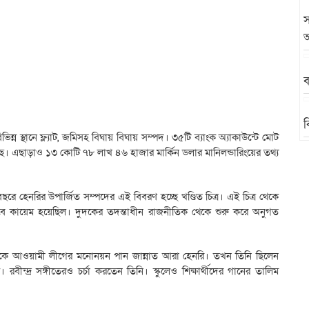
স
অ
ব
ব
ন্ন স্থানে ফ্ল্যাট, জমিসহ বিঘায় বিঘায় সম্পদ। ৩৫টি ব্যাংক অ্যাকাউন্টে মোট
এছাড়াও ১৩ কোটি ৭৮ লাখ ৪৬ হাজার মার্কিন ডলার মানিলন্ডারিংয়ের তথ্য
রে হেনরির উপার্জিত সম্পদের এই বিবরণ হচ্ছে খণ্ডিত চিত্র। এই চিত্র থেকে
বে কায়েম হয়েছিল। দুদকের তদন্তাধীন রাজনীতিক থেকে শুরু করে অনুগত
ে আওয়ামী লীগের মনোনয়ন পান জান্নাত আরা হেনরি। তখন তিনি ছিলেন
বীন্দ্র সঙ্গীতেরও চর্চা করতেন তিনি। স্কুলেও শিক্ষার্থীদের গানের তালিম