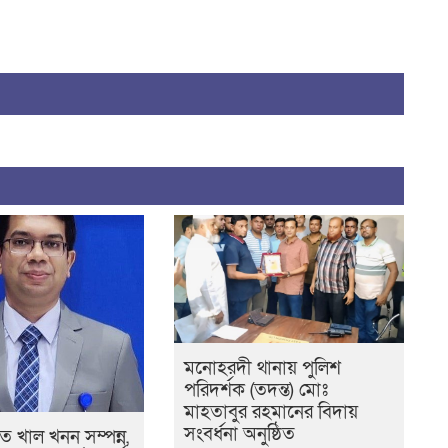
মনোহরদী থানায় পুলিশ
পরিদর্শক (তদন্ত) মোঃ
মাহতাবুর রহমানের বিদায়
সংবর্ধনা অনুষ্ঠিত
 খাল খনন সম্পন্ন,