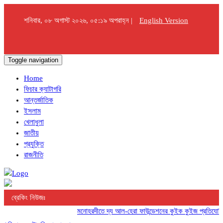
শনিবার, ০৮ অগাস্ট ২০২৬, ০৫:১৯ অপরাহ্ন |
English Version
Toggle navigation
Home
ফিচার ক্যাটাগরি
আন্তর্জাতিক
ইসলাম
খেলাধুলা
জাতীয়
প্রযুক্তি
রাজনীতি
ব্রেকিং নিউজঃ
মনোহরদীতে দ্য আল-হেরা ফাউন্ডেশনের কুইক কুইজ প্রতিযোগিতা অ