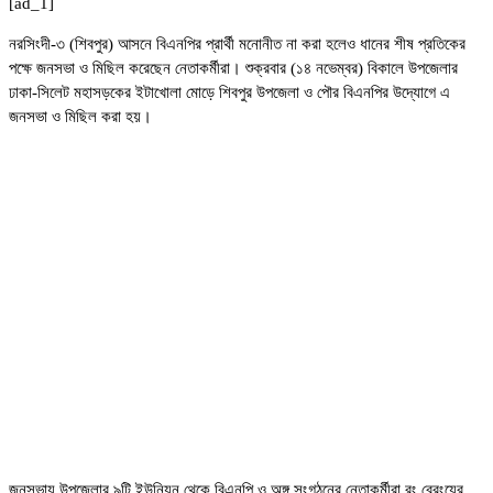
[ad_1]
নরসিংদী-৩ (শিবপুর) আসনে বিএনপির প্রার্থী মনোনীত না করা হলেও ধানের শীষ প্রতিকের
পক্ষে জনসভা ও মিছিল করেছেন নেতাকর্মীরা। শুক্রবার (১৪ নভেম্বর) বিকালে উপজেলার
ঢাকা-সিলেট মহাসড়কের ইটাখোলা মোড়ে শিবপুর উপজেলা ও পৌর বিএনপির উদ্যোগে এ
জনসভা ও মিছিল করা হয়।
জনসভায় উপজেলার ৯টি ইউনিয়ন থেকে বিএনপি ও অঙ্গ সংগঠনের নেতাকর্মীরা রং বেরংয়ের