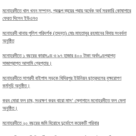
মনোহরদীতে খাল খনন সম্পন্ন, প্রকল্প ব্যয়ের প্রায় অর্ধেক অর্থ সরকারি কোষাগারে
ফেরত দিলেন ইউএনও
মনোহরদী থানায় পুলিশ পরিদর্শক (তদন্ত) মোঃ মাহতাবুর রহমানের বিদায় সংবর্ধনা
অনুষ্ঠিত
মনোহরদীতে ১ বছরের কারাদণ্ড ও ৯৭ হাজার ৪০০ টাকা অর্থদণ্ডপ্রাপ্ত
সাজাপ্রাপ্ত আসামি গ্রেপ্তার।
মনোহরদীতে সাগরদী বাইপাস সড়কে খিদিরপুর ইউনিয়ন ছাত্রদলের বৃক্ষরোপণ
কর্মসূচি অনুষ্ঠিত।
করব মোরা ফল চাষ, সংরক্ষণ করব বারো মাস’ স্লোগানে মনোহরদীতে ফল মেলা
অনুষ্ঠিত।
মনোহরদীতে ২০ বছরের জমি বিরোধে দুর্ভোগে কয়েকটি পরিবার