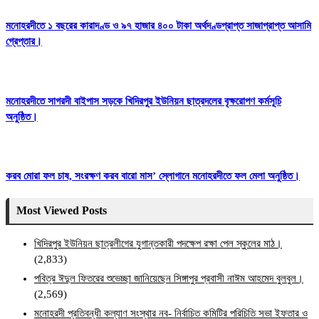
মনোহরদীতে ১ বছরের কারাদণ্ড ও ৯৭ হাজার ৪০০ টাকা অর্থদণ্ডপ্রাপ্ত সাজাপ্রাপ্ত আসামি
গ্রেপ্তার।
মনোহরদীতে সাগরদী বাইপাস সড়কে খিদিরপুর ইউনিয়ন ছাত্রদলের বৃক্ষরোপণ কর্মসূচি
অনুষ্ঠিত।
করব মোরা ফল চাষ, সংরক্ষণ করব বারো মাস’ স্লোগানে মনোহরদীতে ফল মেলা অনুষ্ঠিত।
Most Viewed Posts
খিদিরপুর ইউনিয়ন ছাত্রলীগের যুগান্তকারী পদক্ষেপ রক্ষা পেল স্কুলের মাঠ।
(2,833)
পবিত্র ঈদুল ফিতরের শুভেচ্ছা জানিয়েছেন সিঙ্গাপুর প্রবাসী নাঈম আহমেদ বুলবুল।
(2,569)
মনোহরদী প্রতিবন্ধী কল্যাণ সংস্থার নব- নির্বাচিত কমিটির পরিচিতি সভা ইফতার ও