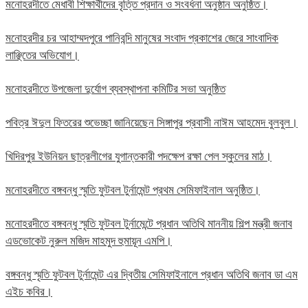
মনোহরদীতে মেধাবী শিক্ষার্থীদের বৃত্তি প্রদান ও সংবর্ধনা অনুষ্ঠান অনুষ্ঠিত।
মনোহরদীর চর আহাম্মদপুরে পানিবন্দি মানুষের সংবাদ প্রকাশের জেরে সাংবাদিক
লাঞ্ছিতের অভিযোগ।
মনোহরদীতে উপজেলা দুর্যোগ ব্যবস্থাপনা কমিটির সভা অনুষ্ঠিত
পবিত্র ঈদুল ফিতরের শুভেচ্ছা জানিয়েছেন সিঙ্গাপুর প্রবাসী নাঈম আহমেদ বুলবুল।
খিদিরপুর ইউনিয়ন ছাত্রলীগের যুগান্তকারী পদক্ষেপ রক্ষা পেল স্কুলের মাঠ।
মনোহরদীতে বঙ্গবন্ধু স্মৃতি ফুটবল টুর্নামেন্ট প্রথম সেমিফাইনাল অনুষ্ঠিত।
মনোহরদীতে বঙ্গবন্ধু স্মৃতি ফুটবল টুর্নামেন্টে প্রধান অতিথি মাননীয় শিল্প মন্ত্রী জনাব
এডভোকেট নুরুল মজিদ মাহমুদ হুমায়ূন এমপি।
বঙ্গবন্ধু স্মৃতি ফুটবল টুর্নামেন্ট এর দ্বিতীয় সেমিফাইনালে প্রধান অতিথি জনাব ডা এম
এইচ কবির।