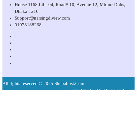
House 1168,Lift- 04, Road# 10, Avenue 12, Mirpur Dohs,
Dhaka-1216
Support@narsingdiview.com
01978188268
All rights reserved © 2025 Shebahost.Com
Theme Created By ShebaHost.Com