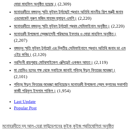
দোয়া মাহফিল অনুষ্ঠিত হয়েছে।
(2,309)
মনোহরদীতে বঙ্গবন্ধু স্মৃতি ফুটবল টুর্নামেন্টে প্রধান অতিথি মাননীয় শিল্প মন্ত্রী জনাব
এডভোকেট নুরুল মজিদ মাহমুদ হুমায়ূন এমপি।
(2,220)
মনোহরদীতে বঙ্গবন্ধু স্মৃতি ফুটবল টুর্নামেন্ট প্রথম সেমিফাইনাল অনুষ্ঠিত।
(2,220)
মনোহরদী উপজেলা স্বেচ্ছাসেবী পরিষদের ইফতার ও দোয়া মাহফিল অনুষ্ঠিত।
(2,207)
বঙ্গবন্ধু স্মৃতি ফুটবল টুর্নামেন্ট এর দ্বিতীয় সেমিফাইনালে প্রধান অতিথি জনাব ডা এম
এইচ কবির।
(2,120)
নরসিংদী রায়পুরায় মোটরসাইকেল এক্সিডেন্ট একজন আহত।
(2,119)
মা হোমিও হলের পক্ষ থেকে সবাইকে জানাই পবিত্র ঈদুল ফিতরের শুভেচ্ছা।
(2,101)
পবিত্র ঈদুল ফিতরের শুভেচ্ছা জানিয়েছেন মনোহরদী উপজেলা প্রেস ক্লাবের সভাপতি
কাজী শরিফুল ইসলাম শাকিল।
(1,954)
Last Update
Popular Post
মনোহরদীতে দ্য আল-হেরা ফাউন্ডেশনের কুইক কুইজ প্রতিযোগিতা অনুষ্ঠিত