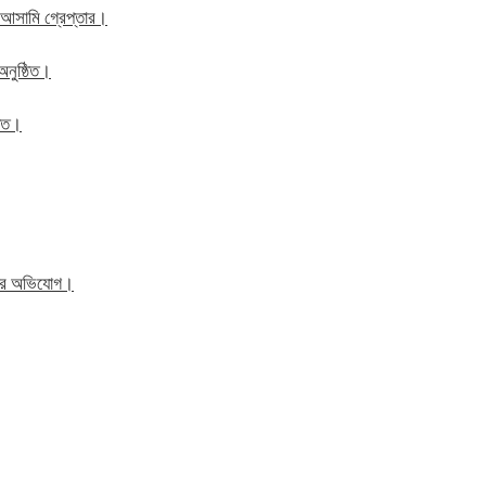
 আসামি গ্রেপ্তার।
অনুষ্ঠিত।
ঠিত।
িতের অভিযোগ।