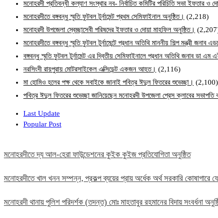
মনোহরদী প্রতিবন্ধী কল্যাণ সংস্থার নব- নির্বাচিত কমিটির পরিচিতি সভা ইফতার ও দো
মনোহরদীতে বঙ্গবন্ধু স্মৃতি ফুটবল টুর্নামেন্ট প্রথম সেমিফাইনাল অনুষ্ঠিত।
(2,218)
মনোহরদী উপজেলা স্বেচ্ছাসেবী পরিষদের ইফতার ও দোয়া মাহফিল অনুষ্ঠিত।
(2,207
মনোহরদীতে বঙ্গবন্ধু স্মৃতি ফুটবল টুর্নামেন্টে প্রধান অতিথি মাননীয় শিল্প মন্ত্রী জনা
বঙ্গবন্ধু স্মৃতি ফুটবল টুর্নামেন্ট এর দ্বিতীয় সেমিফাইনালে প্রধান অতিথি জনাব ডা এ
নরসিংদী রায়পুরায় মোটরসাইকেল এক্সিডেন্ট একজন আহত।
(2,116)
মা হোমিও হলের পক্ষ থেকে সবাইকে জানাই পবিত্র ঈদুল ফিতরের শুভেচ্ছা।
(2,100)
পবিত্র ঈদুল ফিতরের শুভেচ্ছা জানিয়েছেন মনোহরদী উপজেলা প্রেস ক্লাবের সভাপত
Last Update
Popular Post
মনোহরদীতে দ্য আল-হেরা ফাউন্ডেশনের কুইক কুইজ প্রতিযোগিতা অনুষ্ঠিত
মনোহরদীতে খাল খনন সম্পন্ন, প্রকল্প ব্যয়ের প্রায় অর্ধেক অর্থ সরকারি কোষাগার
মনোহরদী থানায় পুলিশ পরিদর্শক (তদন্ত) মোঃ মাহতাবুর রহমানের বিদায় সংবর্ধনা অনুষ্