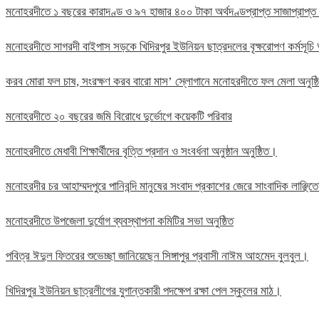
মনোহরদীতে ১ বছরের কারাদণ্ড ও ৯৭ হাজার ৪০০ টাকা অর্থদণ্ডপ্রাপ্ত সাজাপ্রাপ্ত
মনোহরদীতে সাগরদী বাইপাস সড়কে খিদিরপুর ইউনিয়ন ছাত্রদলের বৃক্ষরোপণ কর্মসূচি 
করব মোরা ফল চাষ, সংরক্ষণ করব বারো মাস’ স্লোগানে মনোহরদীতে ফল মেলা অনুষ্
মনোহরদীতে ২০ বছরের জমি বিরোধে দুর্ভোগে কয়েকটি পরিবার
মনোহরদীতে মেধাবী শিক্ষার্থীদের বৃত্তি প্রদান ও সংবর্ধনা অনুষ্ঠান অনুষ্ঠিত।
মনোহরদীর চর আহাম্মদপুরে পানিবন্দি মানুষের সংবাদ প্রকাশের জেরে সাংবাদিক লাঞ্ছ
মনোহরদীতে উপজেলা দুর্যোগ ব্যবস্থাপনা কমিটির সভা অনুষ্ঠিত
পবিত্র ঈদুল ফিতরের শুভেচ্ছা জানিয়েছেন সিঙ্গাপুর প্রবাসী নাঈম আহমেদ বুলবুল।
খিদিরপুর ইউনিয়ন ছাত্রলীগের যুগান্তকারী পদক্ষেপ রক্ষা পেল স্কুলের মাঠ।