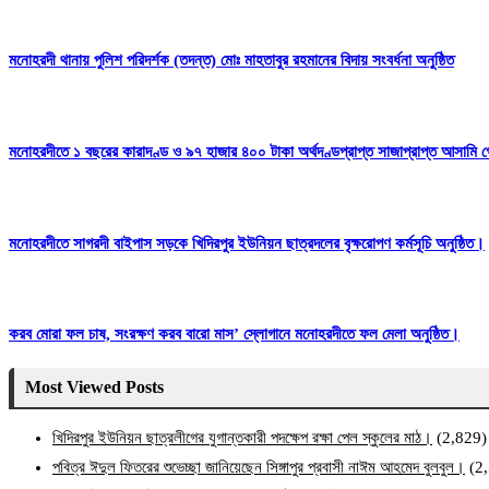
মনোহরদী থানায় পুলিশ পরিদর্শক (তদন্ত) মোঃ মাহতাবুর রহমানের বিদায় সংবর্ধনা অনুষ্ঠিত
মনোহরদীতে ১ বছরের কারাদণ্ড ও ৯৭ হাজার ৪০০ টাকা অর্থদণ্ডপ্রাপ্ত সাজাপ্রাপ্ত আসামি গ
মনোহরদীতে সাগরদী বাইপাস সড়কে খিদিরপুর ইউনিয়ন ছাত্রদলের বৃক্ষরোপণ কর্মসূচি অনুষ্ঠিত।
করব মোরা ফল চাষ, সংরক্ষণ করব বারো মাস’ স্লোগানে মনোহরদীতে ফল মেলা অনুষ্ঠিত।
Most Viewed Posts
খিদিরপুর ইউনিয়ন ছাত্রলীগের যুগান্তকারী পদক্ষেপ রক্ষা পেল স্কুলের মাঠ।
(2,829)
পবিত্র ঈদুল ফিতরের শুভেচ্ছা জানিয়েছেন সিঙ্গাপুর প্রবাসী নাঈম আহমেদ বুলবুল।
(2