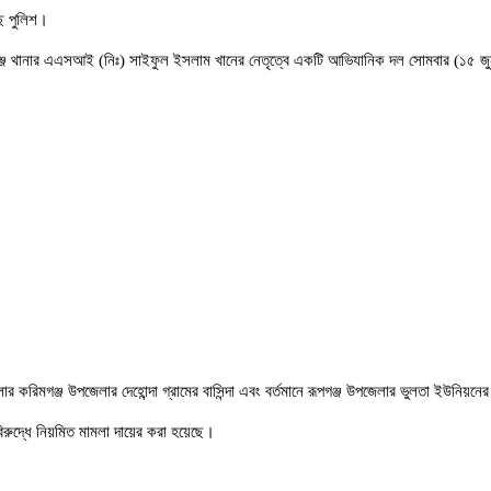
ছে পুলিশ।
এবং রূপগঞ্জ থানার এএসআই (নিঃ) সাইফুল ইসলাম খানের নেতৃত্বে একটি আভিযানিক দল সোমবার (১৫
র করিমগঞ্জ উপজেলার দেহোন্দা গ্রামের বাসিন্দা এবং বর্তমানে রূপগঞ্জ উপজেলার ভুলতা ইউনিয়ন
িরুদ্ধে নিয়মিত মামলা দায়ের করা হয়েছে।