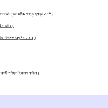
াব এডভোকেট নুরুল মজিদ মাহমুদ হুমায়ূন এমপি।
ম এইচ কবির।
য়া মাহফিল অনুষ্ঠিত হয়েছে।
তি কাজী শরিফুল ইসলাম শাকিল।