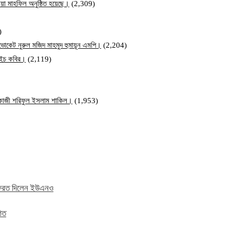
য়া মাহফিল অনুষ্ঠিত হয়েছে।
(2,309)
)
ব এডভোকেট নুরুল মজিদ মাহমুদ হুমায়ূন এমপি।
(2,204)
ম এইচ কবির।
(2,119)
ি কাজী শরিফুল ইসলাম শাকিল।
(1,953)
ে ফেরত দিলেন ইউএনও
ঠিত