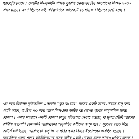
প্রস্তুতি চলছে। দেশটির ডি-ফ্যাক্টো শাসক যুবরাজ মোহাম্মদ বিন সালমানের ভিশন-২০৩০
বাস্তবায়নের অংশ হিসেবে এই পরিকল্পনাকে আরেকটি বড় পদক্ষেপ হিসেবে দেখা হচ্ছে।
গত বছর রিয়াদের কূটনৈতিক এলাকায় “বুজ বাংকার” নামের একটি মদের দোকান চালু করে
সৌদি আরব, যা ছিল ৭৩ বছর আগে নিষেধাজ্ঞা জারির পর দেশের প্রথম আনুষ্ঠানিক মদের
দোকান। এবার দাহরানে একটি দোকান চালুর পরিকল্পনা নেওয়া হয়েছে, যা মূলত সৌদি আরবের
রাষ্ট্রীয় জ্বালানি কোম্পানি আরামকোর অমুসলিম কর্মীদের জন্য হবে। সূত্রের বরাত দিয়ে
রয়টার্স জানিয়েছে, আরামকো কর্তৃপক্ষ এ পরিকল্পনার বিষয়ে ইতোমধ্যে অবহিত হয়েছে।
অন্যদিকে জেদ্দা শহরে কূটনীতিকদের জন্য তৃতীয় একটি দোকান চালুর কাজও এগিয়ে চলছে।