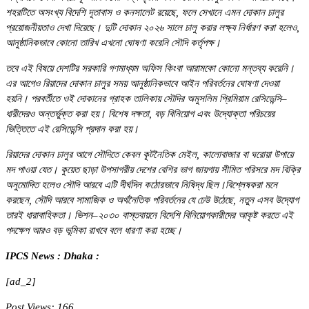
শহরটিতে অসংখ্য বিদেশি দূতাবাস ও কনসালেট রয়েছে, ফলে সেখানে এমন দোকান চালুর
প্রয়োজনীয়তাও দেখা দিয়েছে। দুটি দোকান ২০২৬ সালে চালু করার লক্ষ্য নির্ধারণ করা হলেও,
আনুষ্ঠানিকভাবে কোনো তারিখ এখনো ঘোষণা করেনি সৌদি কর্তৃপক্ষ।
তবে এই বিষয়ে দেশটির সরকারি গণমাধ্যম অফিস কিংবা আরামকো কোনো মন্তব্য করেনি।
এর আগেও রিয়াদের দোকান চালুর সময় আনুষ্ঠানিকভাবে আইন পরিবর্তনের ঘোষণা দেওয়া
হয়নি। পরবর্তীতে ওই দোকানের গ্রাহক তালিকায় সৌদির অমুসলিম প্রিমিয়াম রেসিডেন্সি–
ধারীদেরও অন্তর্ভুক্ত করা হয়। বিশেষ দক্ষতা, বড় বিনিয়োগ এবং উদ্যোক্তা পরিচয়ের
ভিত্তিতে এই রেসিডেন্সি প্রদান করা হয়।
রিয়াদের দোকান চালুর আগে সৌদিতে কেবল কূটনৈতিক মেইল, কালোবাজার বা ঘরোয়া উপায়ে
মদ পাওয়া যেত। কুয়েত ছাড়া উপসাগরীয় দেশের বেশির ভাগ জায়গায় সীমিত পরিসরে মদ বিক্রি
অনুমোদিত হলেও সৌদি আরবে এটি দীর্ঘদিন কঠোরভাবে নিষিদ্ধ ছিল।বিশ্লেষকরা মনে
করছেন, সৌদি আরবে সামাজিক ও অর্থনৈতিক পরিবর্তনের যে ঢেউ উঠেছে, নতুন এসব উদ্যোগ
তারই ধারাবাহিকতা। ভিশন–২০৩০ বাস্তবায়নে বিদেশি বিনিয়োগকারীদের আকৃষ্ট করতে এই
পদক্ষেপ আরও বড় ভূমিকা রাখবে বলে ধারণা করা হচ্ছে।
IPCS News : Dhaka :
[ad_2]
Post Views:
166