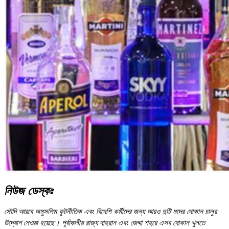
নিউজ ডেস্কঃ
সৌদি আরবে অমুসলিম কূটনীতিক এবং বিদেশি কর্মীদের জন্য আরও দুটি মদের দোকান চালুর
উদ্যোগ নেওয়া হয়েছে। পূর্বাঞ্চলীয় রাজ্য দাহরান এবং জেদ্দা শহরে এসব দোকান খুলতে