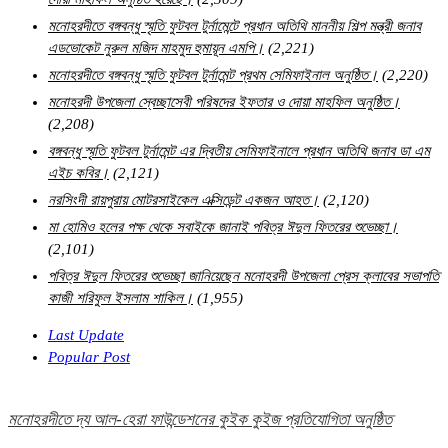
মনোহরদীতে বঙ্গবন্ধু স্মৃতি ফুটবল টুর্নামেন্টে প্রধান অতিথি মাননীয় শিল্প মন্ত্রী জনাব
এডভোকেট নুরুল মজিদ মাহমুদ হুমায়ূন এমপি।
(2,221)
মনোহরদীতে বঙ্গবন্ধু স্মৃতি ফুটবল টুর্নামেন্ট প্রথম সেমিফাইনাল অনুষ্ঠিত।
(2,220)
মনোহরদী উপজেলা স্বেচ্ছাসেবী পরিষদের ইফতার ও দোয়া মাহফিল অনুষ্ঠিত।
(2,208)
বঙ্গবন্ধু স্মৃতি ফুটবল টুর্নামেন্ট এর দ্বিতীয় সেমিফাইনালে প্রধান অতিথি জনাব ডা এম
এইচ কবির।
(2,121)
নরসিংদী রায়পুরায় মোটরসাইকেল এক্সিডেন্ট একজন আহত।
(2,120)
মা হোমিও হলের পক্ষ থেকে সবাইকে জানাই পবিত্র ঈদুল ফিতরের শুভেচ্ছা।
(2,101)
পবিত্র ঈদুল ফিতরের শুভেচ্ছা জানিয়েছেন মনোহরদী উপজেলা প্রেস ক্লাবের সভাপতি
কাজী শরিফুল ইসলাম শাকিল।
(1,955)
Last Update
Popular Post
মনোহরদীতে দ্য আল-হেরা ফাউন্ডেশনের কুইক কুইজ প্রতিযোগিতা অনুষ্ঠিত