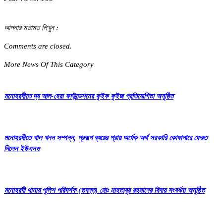
আপনার মতামত লিখুন :
Comments are closed.
More News Of This Category
মনোহরদীতে দ্য আল-হেরা ফাউন্ডেশনের কুইক কুইজ প্রতিযোগিতা অনুষ্ঠিত
মনোহরদীতে খাল খনন সম্পন্ন, প্রকল্প ব্যয়ের প্রায় অর্ধেক অর্থ সরকারি কোষাগারে ফেরত
দিলেন ইউএনও
মনোহরদী থানায় পুলিশ পরিদর্শক (তদন্ত) মোঃ মাহতাবুর রহমানের বিদায় সংবর্ধনা অনুষ্ঠিত