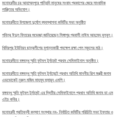
মনোহরদীর চর আহাম্মদপুরে পানিবন্দি মানুষের সংবাদ প্রকাশের জেরে সাংবাদিক
লাঞ্ছিতের অভিযোগ।
মনোহরদীতে উপজেলা দুর্যোগ ব্যবস্থাপনা কমিটির সভা অনুষ্ঠিত
পবিত্র ঈদুল ফিতরের শুভেচ্ছা জানিয়েছেন সিঙ্গাপুর প্রবাসী নাঈম আহমেদ বুলবুল।
খিদিরপুর ইউনিয়ন ছাত্রলীগের যুগান্তকারী পদক্ষেপ রক্ষা পেল স্কুলের মাঠ।
মনোহরদীতে বঙ্গবন্ধু স্মৃতি ফুটবল টুর্নামেন্ট প্রথম সেমিফাইনাল অনুষ্ঠিত।
মনোহরদীতে বঙ্গবন্ধু স্মৃতি ফুটবল টুর্নামেন্টে প্রধান অতিথি মাননীয় শিল্প মন্ত্রী জনাব
এডভোকেট নুরুল মজিদ মাহমুদ হুমায়ূন এমপি।
বঙ্গবন্ধু স্মৃতি ফুটবল টুর্নামেন্ট এর দ্বিতীয় সেমিফাইনালে প্রধান অতিথি জনাব ডা এম
এইচ কবির।
মনোহরদী প্রতিবন্ধী কল্যাণ সংস্থার নব- নির্বাচিত কমিটির পরিচিতি সভা ইফতার ও