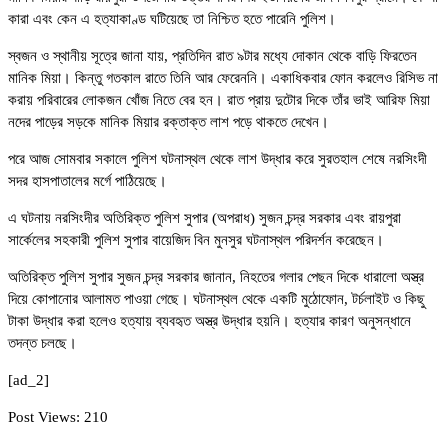
কারা এবং কেন এ হত্যাকাণ্ড ঘটিয়েছে তা নিশ্চিত হতে পারেনি পুলিশ।
স্বজন ও স্থানীয় সূত্রে জানা যায়, প্রতিদিন রাত ৯টার মধ্যে দোকান থেকে বাড়ি ফিরতেন
মানিক মিয়া। কিন্তু গতকাল রাতে তিনি আর ফেরেননি। একাধিকবার ফোন করলেও রিসিভ না
করায় পরিবারের লোকজন খোঁজ নিতে বের হন। রাত প্রায় দুটোর দিকে তাঁর ভাই আরিফ মিয়া
নদের পাড়ের সড়কে মানিক মিয়ার রক্তাক্ত লাশ পড়ে থাকতে দেখেন।
পরে আজ সোমবার সকালে পুলিশ ঘটনাস্থল থেকে লাশ উদ্ধার করে সুরতহাল শেষে নরসিংদী
সদর হাসপাতালের মর্গে পাঠিয়েছে।
এ ঘটনায় নরসিংদীর অতিরিক্ত পুলিশ সুপার (অপরাধ) সুজন চন্দ্র সরকার এবং রায়পুরা
সার্কেলের সহকারী পুলিশ সুপার বায়েজিদ বিন মুনসুর ঘটনাস্থল পরিদর্শন করেছেন।
অতিরিক্ত পুলিশ সুপার সুজন চন্দ্র সরকার জানান, নিহতের গলার পেছন দিকে ধারালো অস্ত্র
দিয়ে কোপানোর আলামত পাওয়া গেছে। ঘটনাস্থল থেকে একটি মুঠোফোন, টর্চলাইট ও কিছু
টাকা উদ্ধার করা হলেও হত্যায় ব্যবহৃত অস্ত্র উদ্ধার হয়নি। হত্যার কারণ অনুসন্ধানে
তদন্ত চলছে।
[ad_2]
Post Views:
210