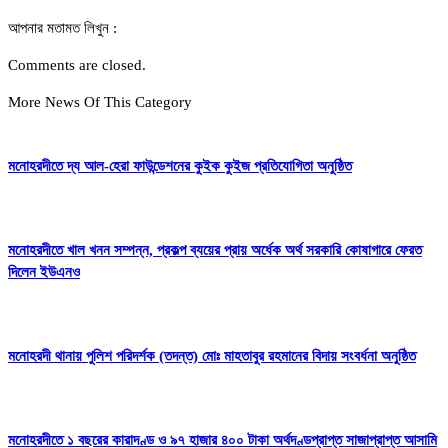
আপনার মতামত লিখুন :
Comments are closed.
More News Of This Category
মনোহরদীতে দ্য আল-হেরা ফাউন্ডেশনের কুইক কুইজ প্রতিযোগিতা অনুষ্ঠিত
মনোহরদীতে খাল খনন সম্পন্ন, প্রকল্প ব্যয়ের প্রায় অর্ধেক অর্থ সরকারি কোষাগারে ফেরত
দিলেন ইউএনও
মনোহরদী থানায় পুলিশ পরিদর্শক (তদন্ত) মোঃ মাহতাবুর রহমানের বিদায় সংবর্ধনা অনুষ্ঠিত
মনোহরদীতে ১ বছরের কারাদণ্ড ও ৯৭ হাজার ৪০০ টাকা অর্থদণ্ডপ্রাপ্ত সাজাপ্রাপ্ত আসামি