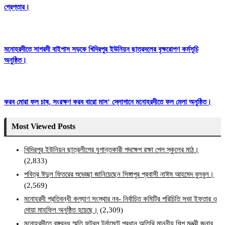
গ্রেপ্তার।
মনোহরদীতে সাগরদী বাইপাস সড়কে খিদিরপুর ইউনিয়ন ছাত্রদলের বৃক্ষরোপণ কর্মসূচি
অনুষ্ঠিত।
করব মোরা ফল চাষ, সংরক্ষণ করব বারো মাস’ স্লোগানে মনোহরদীতে ফল মেলা অনুষ্ঠিত।
Most Viewed Posts
খিদিরপুর ইউনিয়ন ছাত্রলীগের যুগান্তকারী পদক্ষেপ রক্ষা পেল স্কুলের মাঠ।
(2,833)
পবিত্র ঈদুল ফিতরের শুভেচ্ছা জানিয়েছেন সিঙ্গাপুর প্রবাসী নাঈম আহমেদ বুলবুল।
(2,569)
মনোহরদী প্রতিবন্ধী কল্যাণ সংস্থার নব- নির্বাচিত কমিটির পরিচিতি সভা ইফতার ও
দোয়া মাহফিল অনুষ্ঠিত হয়েছে।
(2,309)
মনোহরদীতে বঙ্গবন্ধু স্মৃতি ফুটবল টুর্নামেন্টে প্রধান অতিথি মাননীয় শিল্প মন্ত্রী জনাব