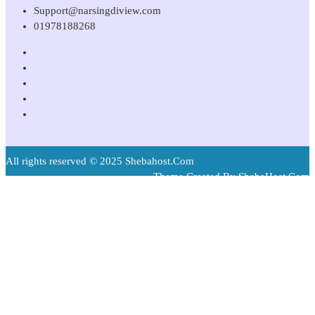
Support@narsingdiview.com
01978188268
All rights reserved © 2025 Shebahost.Com
Theme Created By ShebaHost.Com