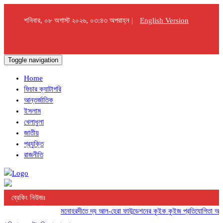
শনিবার, ০৮ অগাস্ট ২০২৬, ০৩:৪৩ অপরাহ্ন |
English Version
Toggle navigation
Home
ফিচার ক্যাটাগরি
আন্তর্জাতিক
ইসলাম
খেলাধুলা
জাতীয়
প্রযুক্তি
রাজনীতি
ব্রেকিং নিউজঃ
মনোহরদীতে দ্য আল-হেরা ফাউন্ডেশনের কুইক কুইজ প্রতিযোগিতা অনুষ্ঠ