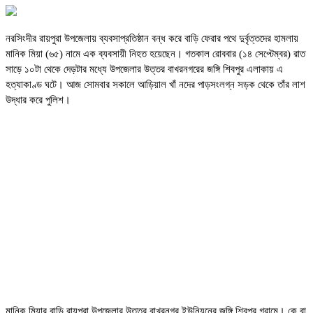
নরসিংদীর রায়পুরা উপজেলায় ব্যবসাপ্রতিষ্ঠান বন্ধ করে বাড়ি ফেরার পথে দুর্বৃত্তদের হামলায়
মানিক মিয়া (৬৫) নামে এক ব্যবসায়ী নিহত হয়েছেন। গতকাল রোববার (১৪ সেপ্টেম্বর) রাত
সাড়ে ১০টা থেকে দেড়টার মধ্যে উপজেলার উত্তর বাখরনগরের জঙ্গি শিবপুর এলাকায় এ
হত্যাকাণ্ড ঘটে। আজ সোমবার সকালে আড়িয়াল খাঁ নদের পাড়সংলগ্ন সড়ক থেকে তাঁর লাশ
উদ্ধার করে পুলিশ।
মানিক মিয়ার বাড়ি রায়পুরা উপজেলার উত্তর বাখরনগর ইউনিয়নের জঙ্গি শিবপুর গ্রামে। কে বা