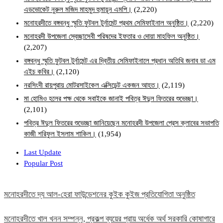
এডভোকেট নুরুল মজিদ মাহমুদ হুমায়ূন এমপি।
(2,220)
মনোহরদীতে বঙ্গবন্ধু স্মৃতি ফুটবল টুর্নামেন্ট প্রথম সেমিফাইনাল অনুষ্ঠিত।
(2,220)
মনোহরদী উপজেলা স্বেচ্ছাসেবী পরিষদের ইফতার ও দোয়া মাহফিল অনুষ্ঠিত।
(2,207)
বঙ্গবন্ধু স্মৃতি ফুটবল টুর্নামেন্ট এর দ্বিতীয় সেমিফাইনালে প্রধান অতিথি জনাব ডা এম
এইচ কবির।
(2,120)
নরসিংদী রায়পুরায় মোটরসাইকেল এক্সিডেন্ট একজন আহত।
(2,119)
মা হোমিও হলের পক্ষ থেকে সবাইকে জানাই পবিত্র ঈদুল ফিতরের শুভেচ্ছা।
(2,101)
পবিত্র ঈদুল ফিতরের শুভেচ্ছা জানিয়েছেন মনোহরদী উপজেলা প্রেস ক্লাবের সভাপতি
কাজী শরিফুল ইসলাম শাকিল।
(1,954)
Last Update
Popular Post
মনোহরদীতে দ্য আল-হেরা ফাউন্ডেশনের কুইক কুইজ প্রতিযোগিতা অনুষ্ঠিত
মনোহরদীতে খাল খনন সম্পন্ন, প্রকল্প ব্যয়ের প্রায় অর্ধেক অর্থ সরকারি কোষাগারে