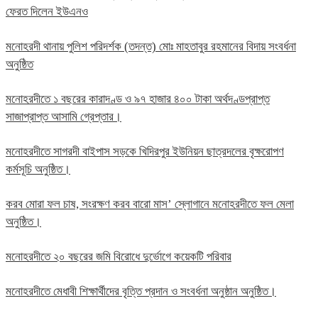
ফেরত দিলেন ইউএনও
মনোহরদী থানায় পুলিশ পরিদর্শক (তদন্ত) মোঃ মাহতাবুর রহমানের বিদায় সংবর্ধনা
অনুষ্ঠিত
মনোহরদীতে ১ বছরের কারাদণ্ড ও ৯৭ হাজার ৪০০ টাকা অর্থদণ্ডপ্রাপ্ত
সাজাপ্রাপ্ত আসামি গ্রেপ্তার।
মনোহরদীতে সাগরদী বাইপাস সড়কে খিদিরপুর ইউনিয়ন ছাত্রদলের বৃক্ষরোপণ
কর্মসূচি অনুষ্ঠিত।
করব মোরা ফল চাষ, সংরক্ষণ করব বারো মাস’ স্লোগানে মনোহরদীতে ফল মেলা
অনুষ্ঠিত।
মনোহরদীতে ২০ বছরের জমি বিরোধে দুর্ভোগে কয়েকটি পরিবার
মনোহরদীতে মেধাবী শিক্ষার্থীদের বৃত্তি প্রদান ও সংবর্ধনা অনুষ্ঠান অনুষ্ঠিত।