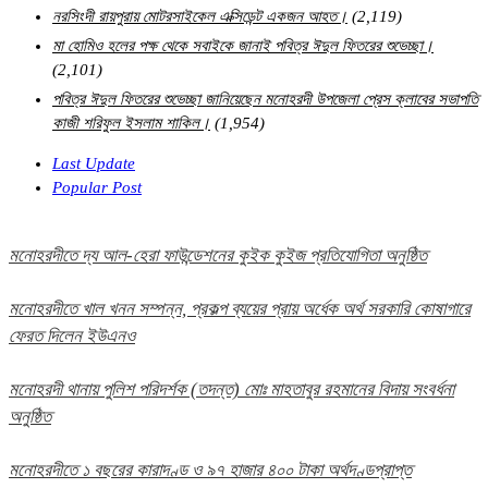
নরসিংদী রায়পুরায় মোটরসাইকেল এক্সিডেন্ট একজন আহত।
(2,119)
মা হোমিও হলের পক্ষ থেকে সবাইকে জানাই পবিত্র ঈদুল ফিতরের শুভেচ্ছা।
(2,101)
পবিত্র ঈদুল ফিতরের শুভেচ্ছা জানিয়েছেন মনোহরদী উপজেলা প্রেস ক্লাবের সভাপতি
কাজী শরিফুল ইসলাম শাকিল।
(1,954)
Last Update
Popular Post
মনোহরদীতে দ্য আল-হেরা ফাউন্ডেশনের কুইক কুইজ প্রতিযোগিতা অনুষ্ঠিত
মনোহরদীতে খাল খনন সম্পন্ন, প্রকল্প ব্যয়ের প্রায় অর্ধেক অর্থ সরকারি কোষাগারে
ফেরত দিলেন ইউএনও
মনোহরদী থানায় পুলিশ পরিদর্শক (তদন্ত) মোঃ মাহতাবুর রহমানের বিদায় সংবর্ধনা
অনুষ্ঠিত
মনোহরদীতে ১ বছরের কারাদণ্ড ও ৯৭ হাজার ৪০০ টাকা অর্থদণ্ডপ্রাপ্ত