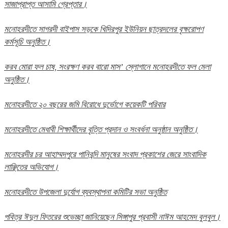
সাজাপ্রাপ্ত আসামি গ্রেপ্তার।
মনোহরদীতে সাগরদী বাইপাস সড়কে খিদিরপুর ইউনিয়ন ছাত্রদলের বৃক্ষরোপণ
কর্মসূচি অনুষ্ঠিত।
করব মোরা ফল চাষ, সংরক্ষণ করব বারো মাস’ স্লোগানে মনোহরদীতে ফল মেলা
অনুষ্ঠিত।
মনোহরদীতে ২০ বছরের জমি বিরোধে দুর্ভোগে কয়েকটি পরিবার
মনোহরদীতে মেধাবী শিক্ষার্থীদের বৃত্তি প্রদান ও সংবর্ধনা অনুষ্ঠান অনুষ্ঠিত।
মনোহরদীর চর আহাম্মদপুরে পানিবন্দি মানুষের সংবাদ প্রকাশের জেরে সাংবাদিক
লাঞ্ছিতের অভিযোগ।
মনোহরদীতে উপজেলা দুর্যোগ ব্যবস্থাপনা কমিটির সভা অনুষ্ঠিত
পবিত্র ঈদুল ফিতরের শুভেচ্ছা জানিয়েছেন সিঙ্গাপুর প্রবাসী নাঈম আহমেদ বুলবুল।