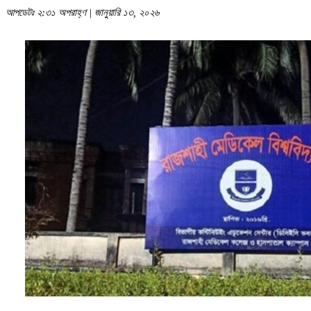
আপডেটঃ ২:৩১ অপরাহ্ণ | জানুয়ারি ১৩, ২০২৬