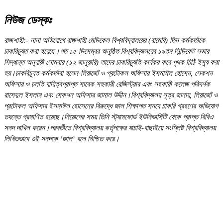
নিউজ ডেস্কঃ
রাজশাহী:- নানা অভিযোগে রাজশাহী মেডিকেল বিশ্ববিদ্যালয়ের (রামেবি) তিন কর্মকর্তাকে
চাকরিচ্যুত করা হয়েছে।গত ১৫ ডিসেম্বর অনুষ্ঠিত বিশ্ববিদ্যালয়ের ১৯তম সিন্ডিকেট সভার
সিদ্ধান্ত অনুযায়ী সোমবার (১২ জানুয়ারি) তাদের চাকরিচ্যুতি কার্যকর করে পৃথক চিঠি ইস্যু করা
হয়।চাকরিচ্যুত কর্মকর্তারা হলেন-লিয়াজোঁ ও প্রটোকল অফিসার ইসমাঈল হোসেন, সেকশন
অফিসার ও চলতি দায়িত্বপ্রাপ্ত সাবেক সহকারী রেজিস্ট্রার এবং সহকারী কলেজ পরিদর্শক
রাসেদুল ইসলাম এবং সেকশন অফিসার জামাল উদ্দীন।বিশ্ববিদ্যালয় সূত্র জানায়, লিয়াজোঁ ও
প্রটোকল অফিসার ইসমাঈল হোসেনের বিরুদ্ধে জাল শিক্ষাগত সনদে চাকরি গ্রহণের অভিযোগ
তদন্তে প্রমাণিত হয়েছে।নিয়োগের সময় তিনি স্ট্যামফোর্ড ইউনিভার্সিটি থেকে প্রাপ্ত বিবিএ
সনদ দাখিল করেন।পরবর্তীতে বিশ্ববিদ্যালয় কর্তৃপক্ষের যাচাই-বাছাইয়ে সংশ্লিষ্ট বিশ্ববিদ্যালয়
লিখিতভাবে ওই সনদকে ‘জাল’ বলে নিশ্চিত করে।