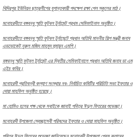
খিদিরপুর ইউনিয়ন ছাত্রলীগের যুগান্তকারী পদক্ষেপ রক্ষা পেল স্কুলের মাঠ।
মনোহরদীতে বঙ্গবন্ধু স্মৃতি ফুটবল টুর্নামেন্ট প্রথম সেমিফাইনাল অনুষ্ঠিত।
মনোহরদীতে বঙ্গবন্ধু স্মৃতি ফুটবল টুর্নামেন্টে প্রধান অতিথি মাননীয় শিল্প মন্ত্রী জনাব
এডভোকেট নুরুল মজিদ মাহমুদ হুমায়ূন এমপি।
বঙ্গবন্ধু স্মৃতি ফুটবল টুর্নামেন্ট এর দ্বিতীয় সেমিফাইনালে প্রধান অতিথি জনাব ডা এম
এইচ কবির।
মনোহরদী প্রতিবন্ধী কল্যাণ সংস্থার নব- নির্বাচিত কমিটির পরিচিতি সভা ইফতার ও
দোয়া মাহফিল অনুষ্ঠিত হয়েছে।
মা হোমিও হলের পক্ষ থেকে সবাইকে জানাই পবিত্র ঈদুল ফিতরের শুভেচ্ছা।
মনোহরদী উপজেলা স্বেচ্ছাসেবী পরিষদের ইফতার ও দোয়া মাহফিল অনুষ্ঠিত।
পবিত্র ঈদুল ফিতরের শুভেচ্ছা জানিয়েছেন মনোহরদী উপজেলা প্রেস ক্লাবের