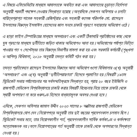
এ বিষয়ে এফিডেভিটের মাধ্যমে আদালতকে অবহিত করা এবং আদালতের চূড়ান্ত নির্দেশনা
অনুযায়ী পরবর্তী পদক্ষেপ নেওয়ার সিদ্ধান্ত হয়েছে।অন্যদিকে সেকশন অফিসার ও চলতি
দায়িত্বপ্রাপ্ত সাবেক সহকারী রেজিস্ট্রার এবং সহকারী কলেজ পরিদর্শক মো. রাসেদুল
ইসলামের বিরুদ্ধে ইসমাঈল হোসেনের জাল সনদে চাকরি গ্রহণে সহায়তার অভিযোগ ওঠে।
এ ছাড়া ফাইল টেম্পারিংয়ের মাধ্যমে অসদাচরণ এবং একটি ঠিকাদারি প্রতিষ্ঠানের কাছ থেকে
ঘুষ গ্রহণের মাধ্যমে দুর্নীতিতে জড়িত থাকার অভিযোগও আনা হয়।অভিযোগের পর্যাপ্ত ভিত্তি
পাওয়ায় গত ৭ সেপ্টেম্বর তার বিরুদ্ধে বিভাগীয় মামলা করা হয় এবং সরকারি কর্মচারী (শৃঙ্খলা
ও আপিল) বিধিমালা, ২০১৮ অনুযায়ী তদন্ত কমিটি গঠন করা হয়।
তদন্ত প্রতিবেদনে রাসেদুল ইসলামের বিরুদ্ধে আনা অভিযোগ গুলো বিধিমালার ৩(খ) অনুযায়ী
‘অসদাচরণ’ এবং ৩(ঘ) অনুযায়ী ‘দুর্নীতিপরায়ণতা’ হিসেবে প্রমাণিত হয়।বিষয়টি ১৯তম
সিন্ডিকেট সভায় পর্যালোচনার পর সর্বসম্মতিক্রমে সিদ্ধান্ত হয়, প্রায় ২০ বছর ইউজিসি ও
রাজশাহী মেডিকেল বিশ্ববিদ্যালয়ে চাকরি করার বিষয়টি বিবেচনায় নিয়ে তাকে চাকরি থেকে
স্থায়ী অপসারণ না করে গুরুদণ্ড হিসেবে বাধ্যতামূলক অবসর দেওয়া হবে।
এদিকে, সেকশন অফিসার জামাল উদ্দীন ২০২৩ সালের ৮ অক্টোবর রাজশাহী মেডিকেল
বিশ্ববিদ্যালয়ে যোগ দেন।নিয়োগপত্র অনুযায়ী তার দুই বছরের প্রবেশনকাল চলমান ছিল।
সিন্ডিকেট সভার মতে, তার নিয়োগকালীন শর্ত, প্রবেশনকালীন সার্বিক কর্মকাণ্ড ও কর্মদক্ষতা
সন্তোষজনক নয়।ফলে নিয়োগপত্রের শর্ত অনুযায়ী তাকে চাকরি থেকে অপসারণের সিদ্ধান্ত
নেওয়া হয়।