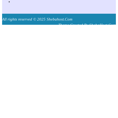
All rights reserved © 2025 Shebahost.Com
Theme Created By ShebaHost.Com