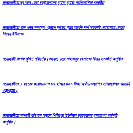
মনোহরদীতে দ্য আল-হেরা ফাউন্ডেশনের কুইক কুইজ প্রতিযোগিতা অনুষ্ঠিত
মনোহরদীতে খাল খনন সম্পন্ন, প্রকল্প ব্যয়ের প্রায় অর্ধেক অর্থ সরকারি কোষাগারে ফেরত
দিলেন ইউএনও
মনোহরদী থানায় পুলিশ পরিদর্শক (তদন্ত) মোঃ মাহতাবুর রহমানের বিদায় সংবর্ধনা অনুষ্ঠিত
মনোহরদীতে ১ বছরের কারাদণ্ড ও ৯৭ হাজার ৪০০ টাকা অর্থদণ্ডপ্রাপ্ত সাজাপ্রাপ্ত আসামি
গ্রেপ্তার।
মনোহরদীতে সাগরদী বাইপাস সড়কে খিদিরপুর ইউনিয়ন ছাত্রদলের বৃক্ষরোপণ কর্মসূচি
অনুষ্ঠিত।