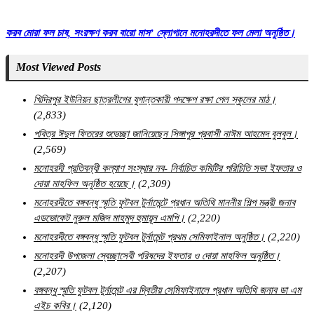
করব মোরা ফল চাষ, সংরক্ষণ করব বারো মাস’ স্লোগানে মনোহরদীতে ফল মেলা অনুষ্ঠিত।
Most Viewed Posts
খিদিরপুর ইউনিয়ন ছাত্রলীগের যুগান্তকারী পদক্ষেপ রক্ষা পেল স্কুলের মাঠ।
(2,833)
পবিত্র ঈদুল ফিতরের শুভেচ্ছা জানিয়েছেন সিঙ্গাপুর প্রবাসী নাঈম আহমেদ বুলবুল।
(2,569)
মনোহরদী প্রতিবন্ধী কল্যাণ সংস্থার নব- নির্বাচিত কমিটির পরিচিতি সভা ইফতার ও
দোয়া মাহফিল অনুষ্ঠিত হয়েছে।
(2,309)
মনোহরদীতে বঙ্গবন্ধু স্মৃতি ফুটবল টুর্নামেন্টে প্রধান অতিথি মাননীয় শিল্প মন্ত্রী জনাব
এডভোকেট নুরুল মজিদ মাহমুদ হুমায়ূন এমপি।
(2,220)
মনোহরদীতে বঙ্গবন্ধু স্মৃতি ফুটবল টুর্নামেন্ট প্রথম সেমিফাইনাল অনুষ্ঠিত।
(2,220)
মনোহরদী উপজেলা স্বেচ্ছাসেবী পরিষদের ইফতার ও দোয়া মাহফিল অনুষ্ঠিত।
(2,207)
বঙ্গবন্ধু স্মৃতি ফুটবল টুর্নামেন্ট এর দ্বিতীয় সেমিফাইনালে প্রধান অতিথি জনাব ডা এম
এইচ কবির।
(2,120)