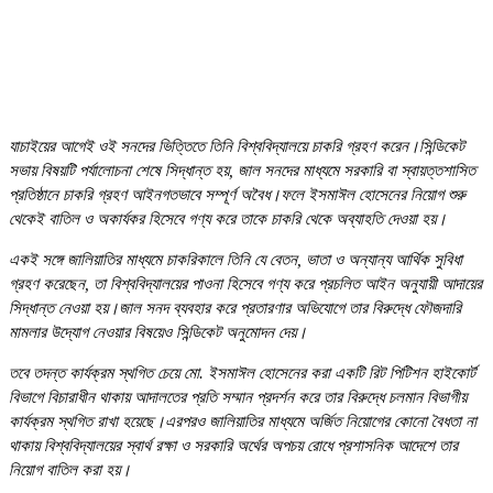
যাচাইয়ের আগেই ওই সনদের ভিত্তিতে তিনি বিশ্ববিদ্যালয়ে চাকরি গ্রহণ করেন।সিন্ডিকেট
সভায় বিষয়টি পর্যালোচনা শেষে সিদ্ধান্ত হয়, জাল সনদের মাধ্যমে সরকারি বা স্বায়ত্তশাসিত
প্রতিষ্ঠানে চাকরি গ্রহণ আইনগতভাবে সম্পূর্ণ অবৈধ।ফলে ইসমাঈল হোসেনের নিয়োগ শুরু
থেকেই বাতিল ও অকার্যকর হিসেবে গণ্য করে তাকে চাকরি থেকে অব্যাহতি দেওয়া হয়।
একই সঙ্গে জালিয়াতির মাধ্যমে চাকরিকালে তিনি যে বেতন, ভাতা ও অন্যান্য আর্থিক সুবিধা
গ্রহণ করেছেন, তা বিশ্ববিদ্যালয়ের পাওনা হিসেবে গণ্য করে প্রচলিত আইন অনুযায়ী আদায়ের
সিদ্ধান্ত নেওয়া হয়।জাল সনদ ব্যবহার করে প্রতারণার অভিযোগে তার বিরুদ্ধে ফৌজদারি
মামলার উদ্যোগ নেওয়ার বিষয়েও সিন্ডিকেট অনুমোদন দেয়।
তবে তদন্ত কার্যক্রম স্থগিত চেয়ে মো. ইসমাঈল হোসেনের করা একটি রিট পিটিশন হাইকোর্ট
বিভাগে বিচারাধীন থাকায় আদালতের প্রতি সম্মান প্রদর্শন করে তার বিরুদ্ধে চলমান বিভাগীয়
কার্যক্রম স্থগিত রাখা হয়েছে।এরপরও জালিয়াতির মাধ্যমে অর্জিত নিয়োগের কোনো বৈধতা না
থাকায় বিশ্ববিদ্যালয়ের স্বার্থ রক্ষা ও সরকারি অর্থের অপচয় রোধে প্রশাসনিক আদেশে তার
নিয়োগ বাতিল করা হয়।