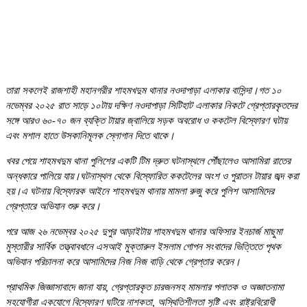
তারা সকলেই রাজশাহী মহানগরীর শাহমখদুম থানার নওদাপাড়া এলাকার বাসিন্দা।গত ১০
নভেম্বর ২০২৫ রাত সাড়ে ১০টায় দক্ষিণ নওদাপাড়া সিটিহাট এলাকার নিকটে গ্রেপ্তারকৃতদের
সঙ্গে আরও ৬০-৭০ জন ব্যক্তি টায়ার জ্বালিয়ে সড়ক অবরোধ ও ককটেল বিস্ফোরণ ঘটায়
এবং মশাল হাতে উসকানিমূলক স্লোগান দিতে থাকে।
খবর পেয়ে শাহমখদুম থানা পুলিশের একটি টিম দ্রুত ঘটনাস্থলে পৌঁছালেও আসামিরা রাতের
অন্ধকারে পালিয়ে যায়।ঘটনাস্থল থেকে বিস্ফোরিত ককটেলের অংশ ও পুরাতন টায়ার জব্দ করা
হয়।এ ঘটনায় বিস্ফোরক আইনে শাহমখদুম থানায় মামলা রুজু করে পুলিশ আসামিদের
গ্রেপ্তারে অভিযান শুরু করে।
পরে আজ ২৬ নভেম্বর ২০২৫ দুপুর আড়াইটায় শাহমখদুম থানার অফিসার ইনচার্জ মাছুমা
মুস্তারীর সার্বিক তত্ত্বাবধানে এসআই মুক্তারুল ইসলাম গোপন সংবাদের ভিত্তিতে পৃথক
অভিযান পরিচালনা করে আসামিদের নিজ নিজ বাড়ি থেকে গ্রেপ্তার করেন।
প্রাথমিক জিজ্ঞাসাবাদে জানা যায়, গ্রেপ্তারকৃত চারজনসহ মামলার পলাতক ও অজ্ঞাতনামা
সহযোগীরা একযোগে বিস্ফোরণ ঘটিয়ে নাশকতা, অস্থিতিশীলতা সৃষ্টি এবং রাষ্ট্রবিরোধী