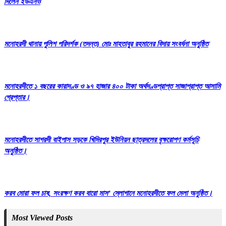
দিলেন ইউএনও
মনোহরদী থানায় পুলিশ পরিদর্শক (তদন্ত) মোঃ মাহতাবুর রহমানের বিদায় সংবর্ধনা অনুষ্ঠিত
মনোহরদীতে ১ বছরের কারাদণ্ড ও ৯৭ হাজার ৪০০ টাকা অর্থদণ্ডপ্রাপ্ত সাজাপ্রাপ্ত আসামি
গ্রেপ্তার।
মনোহরদীতে সাগরদী বাইপাস সড়কে খিদিরপুর ইউনিয়ন ছাত্রদলের বৃক্ষরোপণ কর্মসূচি
অনুষ্ঠিত।
করব মোরা ফল চাষ, সংরক্ষণ করব বারো মাস’ স্লোগানে মনোহরদীতে ফল মেলা অনুষ্ঠিত।
Most Viewed Posts