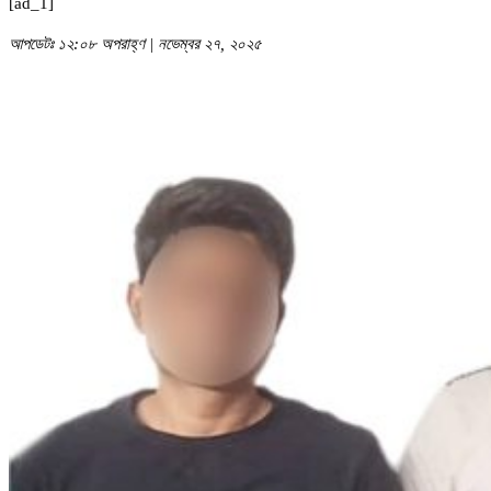
[ad_1]
আপডেটঃ ১২:০৮ অপরাহ্ণ | নভেম্বর ২৭, ২০২৫