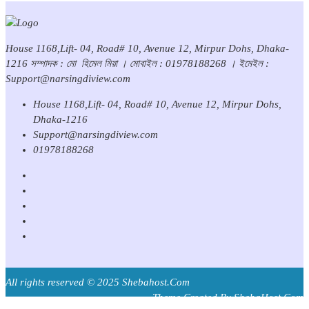
House 1168,Lift- 04, Road# 10, Avenue 12, Mirpur Dohs, Dhaka-
1216 সম্পাদক : মো হিমেল মিয়া । মোবাইল : 01978188268 । ইমেইল :
Support@narsingdiview.com
House 1168,Lift- 04, Road# 10, Avenue 12, Mirpur Dohs,
Dhaka-1216
Support@narsingdiview.com
01978188268
All rights reserved © 2025 Shebahost.Com
Theme Created By ShebaHost.Com