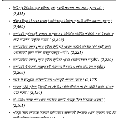
খিদিরপুর ইউনিয়ন ছাত্রলীগের যুগান্তকারী পদক্ষেপ রক্ষা পেল স্কুলের মাঠ।
(2,835)
পবিত্র ঈদুল ফিতরের শুভেচ্ছা জানিয়েছেন সিঙ্গাপুর প্রবাসী নাঈম আহমেদ বুলবুল।
(2,569)
মনোহরদী প্রতিবন্ধী কল্যাণ সংস্থার নব- নির্বাচিত কমিটির পরিচিতি সভা ইফতার ও
দোয়া মাহফিল অনুষ্ঠিত হয়েছে।
(2,309)
মনোহরদীতে বঙ্গবন্ধু স্মৃতি ফুটবল টুর্নামেন্টে প্রধান অতিথি মাননীয় শিল্প মন্ত্রী জনাব
এডভোকেট নুরুল মজিদ মাহমুদ হুমায়ূন এমপি।
(2,221)
মনোহরদীতে বঙ্গবন্ধু স্মৃতি ফুটবল টুর্নামেন্ট প্রথম সেমিফাইনাল অনুষ্ঠিত।
(2,220)
মনোহরদী উপজেলা স্বেচ্ছাসেবী পরিষদের ইফতার ও দোয়া মাহফিল অনুষ্ঠিত।
(2,208)
নরসিংদী রায়পুরায় মোটরসাইকেল এক্সিডেন্ট একজন আহত।
(2,120)
বঙ্গবন্ধু স্মৃতি ফুটবল টুর্নামেন্ট এর দ্বিতীয় সেমিফাইনালে প্রধান অতিথি জনাব ডা এম
এইচ কবির।
(2,120)
মা হোমিও হলের পক্ষ থেকে সবাইকে জানাই পবিত্র ঈদুল ফিতরের শুভেচ্ছা।
(2,101)
পবিত্র ঈদুল ফিতরের শুভেচ্ছা জানিয়েছেন মনোহরদী উপজেলা প্রেস ক্লাবের সভাপতি