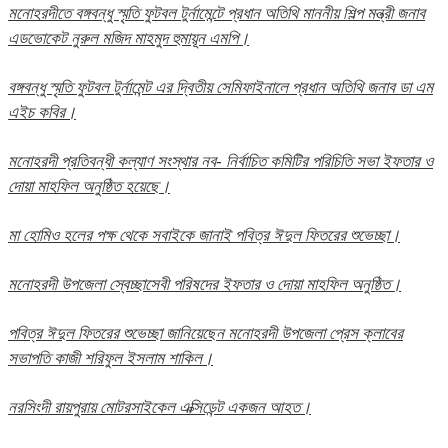
মনোহরদীতে বঙ্গবন্ধু স্মৃতি ফুটবল টুর্নামেন্টে প্রধান অতিথি মাননীয় শিল্প মন্ত্রী জনাব
এডভোকেট নুরুল মজিদ মাহমুদ হুমায়ূন এমপি।
বঙ্গবন্ধু স্মৃতি ফুটবল টুর্নামেন্ট এর দ্বিতীয় সেমিফাইনালে প্রধান অতিথি জনাব ডা এম
এইচ কবির।
মনোহরদী প্রতিবন্ধী কল্যাণ সংস্থার নব- নির্বাচিত কমিটির পরিচিতি সভা ইফতার ও
দোয়া মাহফিল অনুষ্ঠিত হয়েছে।
মা হোমিও হলের পক্ষ থেকে সবাইকে জানাই পবিত্র ঈদুল ফিতরের শুভেচ্ছা।
মনোহরদী উপজেলা স্বেচ্ছাসেবী পরিষদের ইফতার ও দোয়া মাহফিল অনুষ্ঠিত।
পবিত্র ঈদুল ফিতরের শুভেচ্ছা জানিয়েছেন মনোহরদী উপজেলা প্রেস ক্লাবের
সভাপতি কাজী শরিফুল ইসলাম শাকিল।
নরসিংদী রায়পুরায় মোটরসাইকেল এক্সিডেন্ট একজন আহত।