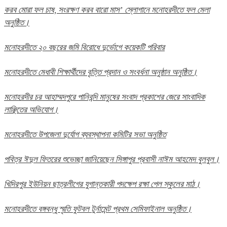
করব মোরা ফল চাষ, সংরক্ষণ করব বারো মাস’ স্লোগানে মনোহরদীতে ফল মেলা
অনুষ্ঠিত।
মনোহরদীতে ২০ বছরের জমি বিরোধে দুর্ভোগে কয়েকটি পরিবার
মনোহরদীতে মেধাবী শিক্ষার্থীদের বৃত্তি প্রদান ও সংবর্ধনা অনুষ্ঠান অনুষ্ঠিত।
মনোহরদীর চর আহাম্মদপুরে পানিবন্দি মানুষের সংবাদ প্রকাশের জেরে সাংবাদিক
লাঞ্ছিতের অভিযোগ।
মনোহরদীতে উপজেলা দুর্যোগ ব্যবস্থাপনা কমিটির সভা অনুষ্ঠিত
পবিত্র ঈদুল ফিতরের শুভেচ্ছা জানিয়েছেন সিঙ্গাপুর প্রবাসী নাঈম আহমেদ বুলবুল।
খিদিরপুর ইউনিয়ন ছাত্রলীগের যুগান্তকারী পদক্ষেপ রক্ষা পেল স্কুলের মাঠ।
মনোহরদীতে বঙ্গবন্ধু স্মৃতি ফুটবল টুর্নামেন্ট প্রথম সেমিফাইনাল অনুষ্ঠিত।