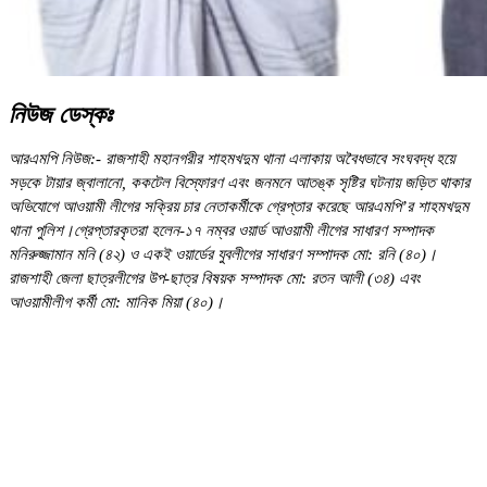
নিউজ ডেস্কঃ
আরএমপি নিউজ:- রাজশাহী মহানগরীর শাহমখদুম থানা এলাকায় অবৈধভাবে সংঘবদ্ধ হয়ে
সড়কে টায়ার জ্বালানো, ককটেল বিস্ফোরণ এবং জনমনে আতঙ্ক সৃষ্টির ঘটনায় জড়িত থাকার
অভিযোগে আওয়ামী লীগের সক্রিয় চার নেতাকর্মীকে গ্রেপ্তার করেছে আরএমপি’র শাহমখদুম
থানা পুলিশ।গ্রেপ্তারকৃতরা হলেন-১৭ নম্বর ওয়ার্ড আওয়ামী লীগের সাধারণ সম্পাদক
মনিরুজ্জামান মনি (৪২) ও একই ওয়ার্ডের যুবলীগের সাধারণ সম্পাদক মো: রনি (৪০)।
রাজশাহী জেলা ছাত্রলীগের উপ-ছাত্র বিষয়ক সম্পাদক মো: রতন আলী (৩৪) এবং
আওয়ামীলীগ কর্মী মো: মানিক মিয়া (৪০)।