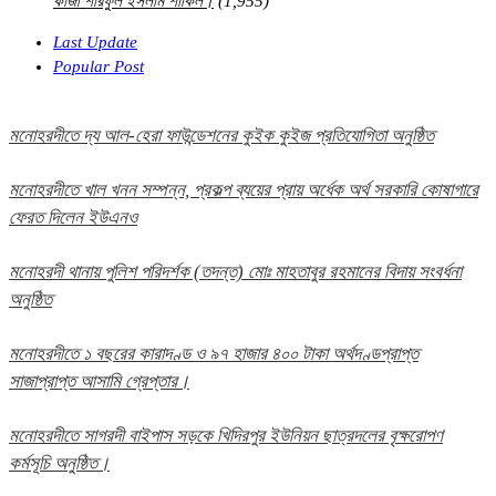
কাজী শরিফুল ইসলাম শাকিল।
(1,955)
Last Update
Popular Post
মনোহরদীতে দ্য আল-হেরা ফাউন্ডেশনের কুইক কুইজ প্রতিযোগিতা অনুষ্ঠিত
মনোহরদীতে খাল খনন সম্পন্ন, প্রকল্প ব্যয়ের প্রায় অর্ধেক অর্থ সরকারি কোষাগারে
ফেরত দিলেন ইউএনও
মনোহরদী থানায় পুলিশ পরিদর্শক (তদন্ত) মোঃ মাহতাবুর রহমানের বিদায় সংবর্ধনা
অনুষ্ঠিত
মনোহরদীতে ১ বছরের কারাদণ্ড ও ৯৭ হাজার ৪০০ টাকা অর্থদণ্ডপ্রাপ্ত
সাজাপ্রাপ্ত আসামি গ্রেপ্তার।
মনোহরদীতে সাগরদী বাইপাস সড়কে খিদিরপুর ইউনিয়ন ছাত্রদলের বৃক্ষরোপণ
কর্মসূচি অনুষ্ঠিত।