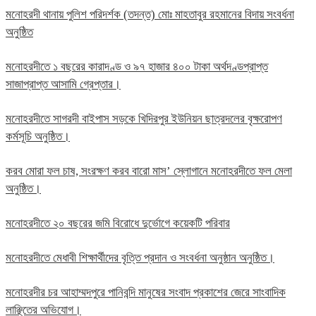
মনোহরদী থানায় পুলিশ পরিদর্শক (তদন্ত) মোঃ মাহতাবুর রহমানের বিদায় সংবর্ধনা
অনুষ্ঠিত
মনোহরদীতে ১ বছরের কারাদণ্ড ও ৯৭ হাজার ৪০০ টাকা অর্থদণ্ডপ্রাপ্ত
সাজাপ্রাপ্ত আসামি গ্রেপ্তার।
মনোহরদীতে সাগরদী বাইপাস সড়কে খিদিরপুর ইউনিয়ন ছাত্রদলের বৃক্ষরোপণ
কর্মসূচি অনুষ্ঠিত।
করব মোরা ফল চাষ, সংরক্ষণ করব বারো মাস’ স্লোগানে মনোহরদীতে ফল মেলা
অনুষ্ঠিত।
মনোহরদীতে ২০ বছরের জমি বিরোধে দুর্ভোগে কয়েকটি পরিবার
মনোহরদীতে মেধাবী শিক্ষার্থীদের বৃত্তি প্রদান ও সংবর্ধনা অনুষ্ঠান অনুষ্ঠিত।
মনোহরদীর চর আহাম্মদপুরে পানিবন্দি মানুষের সংবাদ প্রকাশের জেরে সাংবাদিক
লাঞ্ছিতের অভিযোগ।