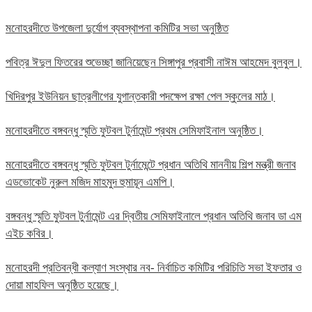
মনোহরদীতে উপজেলা দুর্যোগ ব্যবস্থাপনা কমিটির সভা অনুষ্ঠিত
পবিত্র ঈদুল ফিতরের শুভেচ্ছা জানিয়েছেন সিঙ্গাপুর প্রবাসী নাঈম আহমেদ বুলবুল।
খিদিরপুর ইউনিয়ন ছাত্রলীগের যুগান্তকারী পদক্ষেপ রক্ষা পেল স্কুলের মাঠ।
মনোহরদীতে বঙ্গবন্ধু স্মৃতি ফুটবল টুর্নামেন্ট প্রথম সেমিফাইনাল অনুষ্ঠিত।
মনোহরদীতে বঙ্গবন্ধু স্মৃতি ফুটবল টুর্নামেন্টে প্রধান অতিথি মাননীয় শিল্প মন্ত্রী জনাব
এডভোকেট নুরুল মজিদ মাহমুদ হুমায়ূন এমপি।
বঙ্গবন্ধু স্মৃতি ফুটবল টুর্নামেন্ট এর দ্বিতীয় সেমিফাইনালে প্রধান অতিথি জনাব ডা এম
এইচ কবির।
মনোহরদী প্রতিবন্ধী কল্যাণ সংস্থার নব- নির্বাচিত কমিটির পরিচিতি সভা ইফতার ও
দোয়া মাহফিল অনুষ্ঠিত হয়েছে।