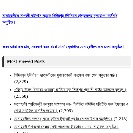
মনোহরদীতে সাগরদী বাইপাস সড়কে খিদিরপুর ইউনিয়ন ছাত্রদলের বৃক্ষরোপণ কর্মসূচি
অনুষ্ঠিত।
করব মোরা ফল চাষ, সংরক্ষণ করব বারো মাস’ স্লোগানে মনোহরদীতে ফল মেলা অনুষ্ঠিত।
Most Viewed Posts
খিদিরপুর ইউনিয়ন ছাত্রলীগের যুগান্তকারী পদক্ষেপ রক্ষা পেল স্কুলের মাঠ।
(2,829)
পবিত্র ঈদুল ফিতরের শুভেচ্ছা জানিয়েছেন সিঙ্গাপুর প্রবাসী নাঈম আহমেদ বুলবুল।
(2,568)
মনোহরদী প্রতিবন্ধী কল্যাণ সংস্থার নব- নির্বাচিত কমিটির পরিচিতি সভা ইফতার ও
দোয়া মাহফিল অনুষ্ঠিত হয়েছে।
(2,309)
মনোহরদীতে বঙ্গবন্ধু স্মৃতি ফুটবল টুর্নামেন্ট প্রথম সেমিফাইনাল অনুষ্ঠিত।
(2,218)
মনোহরদী উপজেলা স্বেচ্ছাসেবী পরিষদের ইফতার ও দোয়া মাহফিল অনুষ্ঠিত।