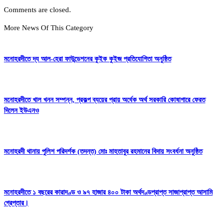
Comments are closed.
More News Of This Category
মনোহরদীতে দ্য আল-হেরা ফাউন্ডেশনের কুইক কুইজ প্রতিযোগিতা অনুষ্ঠিত
মনোহরদীতে খাল খনন সম্পন্ন, প্রকল্প ব্যয়ের প্রায় অর্ধেক অর্থ সরকারি কোষাগারে ফেরত
দিলেন ইউএনও
মনোহরদী থানায় পুলিশ পরিদর্শক (তদন্ত) মোঃ মাহতাবুর রহমানের বিদায় সংবর্ধনা অনুষ্ঠিত
মনোহরদীতে ১ বছরের কারাদণ্ড ও ৯৭ হাজার ৪০০ টাকা অর্থদণ্ডপ্রাপ্ত সাজাপ্রাপ্ত আসামি
গ্রেপ্তার।