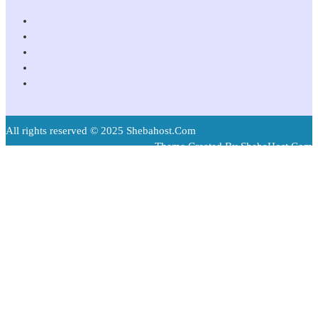
All rights reserved © 2025 Shebahost.Com
Theme Created By ShebaHost.Com