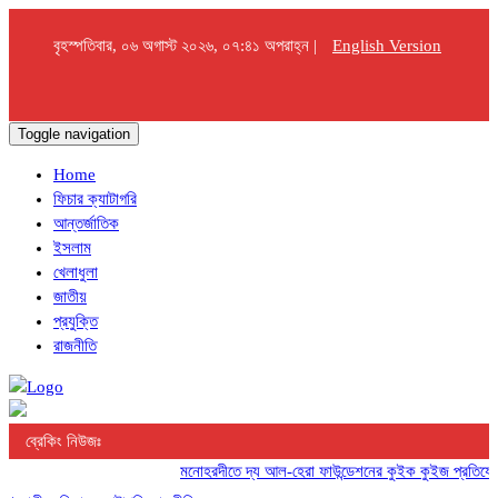
বৃহস্পতিবার, ০৬ অগাস্ট ২০২৬, ০৭:৪১ অপরাহ্ন |
English Version
Toggle navigation
Home
ফিচার ক্যাটাগরি
আন্তর্জাতিক
ইসলাম
খেলাধুলা
জাতীয়
প্রযুক্তি
রাজনীতি
ব্রেকিং নিউজঃ
মনোহরদীতে দ্য আল-হেরা ফাউন্ডেশনের কুইক কুইজ প্রতিযোগিতা 