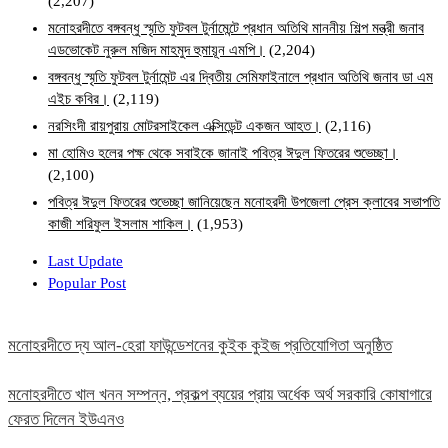
(2,207)
মনোহরদীতে বঙ্গবন্ধু স্মৃতি ফুটবল টুর্নামেন্টে প্রধান অতিথি মাননীয় শিল্প মন্ত্রী জনাব
এডভোকেট নুরুল মজিদ মাহমুদ হুমায়ূন এমপি।
(2,204)
বঙ্গবন্ধু স্মৃতি ফুটবল টুর্নামেন্ট এর দ্বিতীয় সেমিফাইনালে প্রধান অতিথি জনাব ডা এম
এইচ কবির।
(2,119)
নরসিংদী রায়পুরায় মোটরসাইকেল এক্সিডেন্ট একজন আহত।
(2,116)
মা হোমিও হলের পক্ষ থেকে সবাইকে জানাই পবিত্র ঈদুল ফিতরের শুভেচ্ছা।
(2,100)
পবিত্র ঈদুল ফিতরের শুভেচ্ছা জানিয়েছেন মনোহরদী উপজেলা প্রেস ক্লাবের সভাপতি
কাজী শরিফুল ইসলাম শাকিল।
(1,953)
Last Update
Popular Post
মনোহরদীতে দ্য আল-হেরা ফাউন্ডেশনের কুইক কুইজ প্রতিযোগিতা অনুষ্ঠিত
মনোহরদীতে খাল খনন সম্পন্ন, প্রকল্প ব্যয়ের প্রায় অর্ধেক অর্থ সরকারি কোষাগারে
ফেরত দিলেন ইউএনও