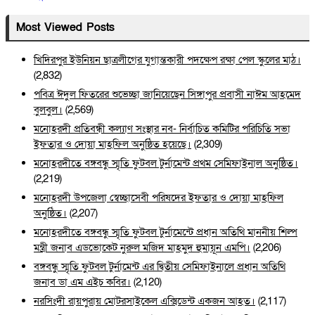
Most Viewed Posts
খিদিরপুর ইউনিয়ন ছাত্রলীগের যুগান্তকারী পদক্ষেপ রক্ষা পেল স্কুলের মাঠ।
(2,832)
পবিত্র ঈদুল ফিতরের শুভেচ্ছা জানিয়েছেন সিঙ্গাপুর প্রবাসী নাঈম আহমেদ
বুলবুল।
(2,569)
মনোহরদী প্রতিবন্ধী কল্যাণ সংস্থার নব- নির্বাচিত কমিটির পরিচিতি সভা
ইফতার ও দোয়া মাহফিল অনুষ্ঠিত হয়েছে।
(2,309)
মনোহরদীতে বঙ্গবন্ধু স্মৃতি ফুটবল টুর্নামেন্ট প্রথম সেমিফাইনাল অনুষ্ঠিত।
(2,219)
মনোহরদী উপজেলা স্বেচ্ছাসেবী পরিষদের ইফতার ও দোয়া মাহফিল
অনুষ্ঠিত।
(2,207)
মনোহরদীতে বঙ্গবন্ধু স্মৃতি ফুটবল টুর্নামেন্টে প্রধান অতিথি মাননীয় শিল্প
মন্ত্রী জনাব এডভোকেট নুরুল মজিদ মাহমুদ হুমায়ূন এমপি।
(2,206)
বঙ্গবন্ধু স্মৃতি ফুটবল টুর্নামেন্ট এর দ্বিতীয় সেমিফাইনালে প্রধান অতিথি
জনাব ডা এম এইচ কবির।
(2,120)
নরসিংদী রায়পুরায় মোটরসাইকেল এক্সিডেন্ট একজন আহত।
(2,117)