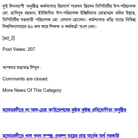
দুই দিনব্যাপী অনুষ্ঠিত কর্মশালায় রিসোর্স পারসন ছিলেন ডিপিডিটির উপ-পরিচালক
মো. হাবিবুর রহমান, ইউজিসির উপ-পরিচালক ইঞ্জিনিয়ার মোহাম্মদ মনির উল্লাহ,
ডিপিডিটির সহকারী পরিচালক মো. বেলাল হোসেন। কর্মশালার প্রতি ব্যাচে বিভিন্ন
বিশ্ববিদ্যালয়ের ৩০ জন করে শিক্ষক ও কর্মকর্তা অংশ নেন।
[ad_2]
Post Views:
207
আপনার মতামত লিখুন :
Comments are closed.
More News Of This Category
মনোহরদীতে দ্য আল-হেরা ফাউন্ডেশনের কুইক কুইজ প্রতিযোগিতা অনুষ্ঠিত
মনোহরদীতে খাল খনন সম্পন্ন, প্রকল্প ব্যয়ের প্রায় অর্ধেক অর্থ সরকারি