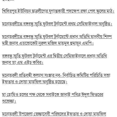
খিদিরপুর ইউনিয়ন ছাত্রলীগের যুগান্তকারী পদক্ষেপ রক্ষা পেল স্কুলের মাঠ।
মনোহরদীতে বঙ্গবন্ধু স্মৃতি ফুটবল টুর্নামেন্ট প্রথম সেমিফাইনাল অনুষ্ঠিত।
মনোহরদীতে বঙ্গবন্ধু স্মৃতি ফুটবল টুর্নামেন্টে প্রধান অতিথি মাননীয় শিল্প
মন্ত্রী জনাব এডভোকেট নুরুল মজিদ মাহমুদ হুমায়ূন এমপি।
বঙ্গবন্ধু স্মৃতি ফুটবল টুর্নামেন্ট এর দ্বিতীয় সেমিফাইনালে প্রধান অতিথি
জনাব ডা এম এইচ কবির।
মনোহরদী প্রতিবন্ধী কল্যাণ সংস্থার নব- নির্বাচিত কমিটির পরিচিতি সভা
ইফতার ও দোয়া মাহফিল অনুষ্ঠিত হয়েছে।
মা হোমিও হলের পক্ষ থেকে সবাইকে জানাই পবিত্র ঈদুল ফিতরের
শুভেচ্ছা।
মনোহরদী উপজেলা স্বেচ্ছাসেবী পরিষদের ইফতার ও দোয়া মাহফিল