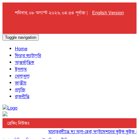
শনিবার, ০৮ অগাস্ট ২০২৬, ০৪:৫৪ পূর্বাহ্ন |
English Version
Toggle navigation
Home
ফিচার ক্যাটাগরি
আন্তর্জাতিক
ইসলাম
খেলাধুলা
জাতীয়
প্রযুক্তি
রাজনীতি
ব্রেকিং নিউজঃ
মনোহরদীতে দ্য আল-হেরা ফাউন্ডেশনের কুইক কুইজ প্রতিয