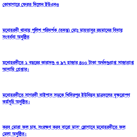
কোষাগারে ফেরত দিলেন ইউএনও
মনোহরদী থানায় পুলিশ পরিদর্শক (তদন্ত) মোঃ মাহতাবুর রহমানের বিদায়
সংবর্ধনা অনুষ্ঠিত
মনোহরদীতে ১ বছরের কারাদণ্ড ও ৯৭ হাজার ৪০০ টাকা অর্থদণ্ডপ্রাপ্ত সাজাপ্রাপ্ত
আসামি গ্রেপ্তার।
মনোহরদীতে সাগরদী বাইপাস সড়কে খিদিরপুর ইউনিয়ন ছাত্রদলের বৃক্ষরোপণ
কর্মসূচি অনুষ্ঠিত।
করব মোরা ফল চাষ, সংরক্ষণ করব বারো মাস’ স্লোগানে মনোহরদীতে ফল
মেলা অনুষ্ঠিত।