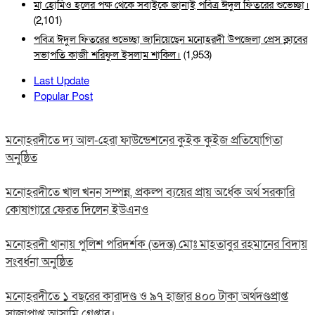
মা হোমিও হলের পক্ষ থেকে সবাইকে জানাই পবিত্র ঈদুল ফিতরের শুভেচ্ছা।
(2,101)
পবিত্র ঈদুল ফিতরের শুভেচ্ছা জানিয়েছেন মনোহরদী উপজেলা প্রেস ক্লাবের
সভাপতি কাজী শরিফুল ইসলাম শাকিল।
(1,953)
Last Update
Popular Post
মনোহরদীতে দ্য আল-হেরা ফাউন্ডেশনের কুইক কুইজ প্রতিযোগিতা
অনুষ্ঠিত
মনোহরদীতে খাল খনন সম্পন্ন, প্রকল্প ব্যয়ের প্রায় অর্ধেক অর্থ সরকারি
কোষাগারে ফেরত দিলেন ইউএনও
মনোহরদী থানায় পুলিশ পরিদর্শক (তদন্ত) মোঃ মাহতাবুর রহমানের বিদায়
সংবর্ধনা অনুষ্ঠিত
মনোহরদীতে ১ বছরের কারাদণ্ড ও ৯৭ হাজার ৪০০ টাকা অর্থদণ্ডপ্রাপ্ত
সাজাপ্রাপ্ত আসামি গ্রেপ্তার।