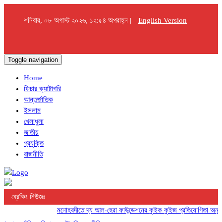
শনিবার, ০৮ অগাস্ট ২০২৬, ১২:৫৪ অপরাহ্ন |
English Version
Toggle navigation
Home
ফিচার ক্যাটাগরি
আন্তর্জাতিক
ইসলাম
খেলাধুলা
জাতীয়
প্রযুক্তি
রাজনীতি
ব্রেকিং নিউজঃ
মনোহরদীতে দ্য আল-হেরা ফাউন্ডেশনের কুইক কুইজ প্রতিযোগিতা অনুষ্ঠিত