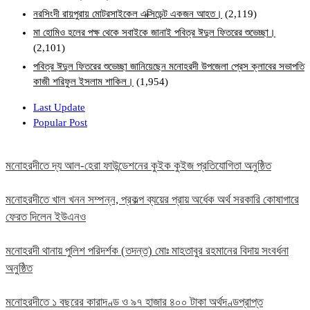
নরসিংদী রায়পুরায় মোটরসাইকেল এক্সিডেন্ট একজন আহত।
(2,119)
মা হোমিও হলের পক্ষ থেকে সবাইকে জানাই পবিত্র ঈদুল ফিতরের শুভেচ্ছা।
(2,101)
পবিত্র ঈদুল ফিতরের শুভেচ্ছা জানিয়েছেন মনোহরদী উপজেলা প্রেস ক্লাবের সভাপতি
কাজী শরিফুল ইসলাম শাকিল।
(1,954)
Last Update
Popular Post
মনোহরদীতে দ্য আল-হেরা ফাউন্ডেশনের কুইক কুইজ প্রতিযোগিতা অনুষ্ঠিত
মনোহরদীতে খাল খনন সম্পন্ন, প্রকল্প ব্যয়ের প্রায় অর্ধেক অর্থ সরকারি কোষাগারে
ফেরত দিলেন ইউএনও
মনোহরদী থানায় পুলিশ পরিদর্শক (তদন্ত) মোঃ মাহতাবুর রহমানের বিদায় সংবর্ধনা
অনুষ্ঠিত
মনোহরদীতে ১ বছরের কারাদণ্ড ও ৯৭ হাজার ৪০০ টাকা অর্থদণ্ডপ্রাপ্ত