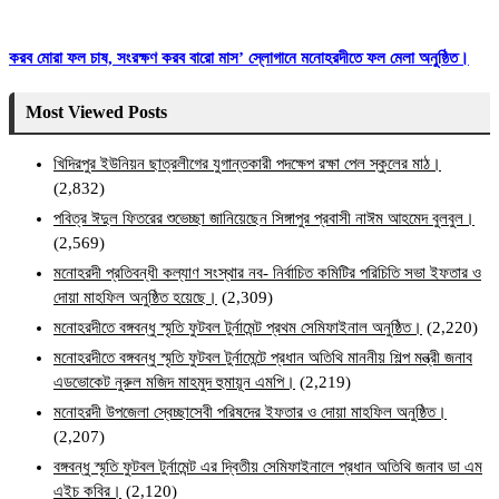
করব মোরা ফল চাষ, সংরক্ষণ করব বারো মাস’ স্লোগানে মনোহরদীতে ফল মেলা অনুষ্ঠিত।
Most Viewed Posts
খিদিরপুর ইউনিয়ন ছাত্রলীগের যুগান্তকারী পদক্ষেপ রক্ষা পেল স্কুলের মাঠ।
(2,832)
পবিত্র ঈদুল ফিতরের শুভেচ্ছা জানিয়েছেন সিঙ্গাপুর প্রবাসী নাঈম আহমেদ বুলবুল।
(2,569)
মনোহরদী প্রতিবন্ধী কল্যাণ সংস্থার নব- নির্বাচিত কমিটির পরিচিতি সভা ইফতার ও
দোয়া মাহফিল অনুষ্ঠিত হয়েছে।
(2,309)
মনোহরদীতে বঙ্গবন্ধু স্মৃতি ফুটবল টুর্নামেন্ট প্রথম সেমিফাইনাল অনুষ্ঠিত।
(2,220)
মনোহরদীতে বঙ্গবন্ধু স্মৃতি ফুটবল টুর্নামেন্টে প্রধান অতিথি মাননীয় শিল্প মন্ত্রী জনাব
এডভোকেট নুরুল মজিদ মাহমুদ হুমায়ূন এমপি।
(2,219)
মনোহরদী উপজেলা স্বেচ্ছাসেবী পরিষদের ইফতার ও দোয়া মাহফিল অনুষ্ঠিত।
(2,207)
বঙ্গবন্ধু স্মৃতি ফুটবল টুর্নামেন্ট এর দ্বিতীয় সেমিফাইনালে প্রধান অতিথি জনাব ডা এম
এইচ কবির।
(2,120)