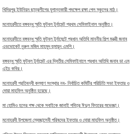
খিদিরপুর ইউনিয়ন ছাত্রলীগের যুগান্তকারী পদক্ষেপ রক্ষা পেল স্কুলের মাঠ।
মনোহরদীতে বঙ্গবন্ধু স্মৃতি ফুটবল টুর্নামেন্ট প্রথম সেমিফাইনাল অনুষ্ঠিত।
মনোহরদীতে বঙ্গবন্ধু স্মৃতি ফুটবল টুর্নামেন্টে প্রধান অতিথি মাননীয় শিল্প মন্ত্রী জনাব
এডভোকেট নুরুল মজিদ মাহমুদ হুমায়ূন এমপি।
বঙ্গবন্ধু স্মৃতি ফুটবল টুর্নামেন্ট এর দ্বিতীয় সেমিফাইনালে প্রধান অতিথি জনাব ডা এম
এইচ কবির।
মনোহরদী প্রতিবন্ধী কল্যাণ সংস্থার নব- নির্বাচিত কমিটির পরিচিতি সভা ইফতার ও
দোয়া মাহফিল অনুষ্ঠিত হয়েছে।
মা হোমিও হলের পক্ষ থেকে সবাইকে জানাই পবিত্র ঈদুল ফিতরের শুভেচ্ছা।
মনোহরদী উপজেলা স্বেচ্ছাসেবী পরিষদের ইফতার ও দোয়া মাহফিল অনুষ্ঠিত।