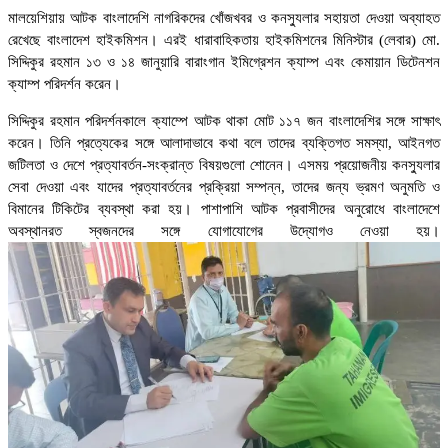
মালয়েশিয়ায় আটক বাংলাদেশি নাগরিকদের খোঁজখবর ও কনস্যুলার সহায়তা দেওয়া অব্যাহত
রেখেছে বাংলাদেশ হাইকমিশন। এরই ধারাবাহিকতায় হাইকমিশনের মিনিস্টার (লেবার) মো.
সিদ্দিকুর রহমান ১৩ ও ১৪ জানুয়ারি বারাংগান ইমিগ্রেশন ক্যাম্প এবং কেমায়ান ডিটেনশন
ক্যাম্প পরিদর্শন করেন।
সিদ্দিকুর রহমান পরিদর্শনকালে ক্যাম্পে আটক থাকা মোট ১১৭ জন বাংলাদেশির সঙ্গে সাক্ষাৎ
করেন। তিনি প্রত্যেকের সঙ্গে আলাদাভাবে কথা বলে তাদের ব্যক্তিগত সমস্যা, আইনগত
জটিলতা ও দেশে প্রত্যাবর্তন-সংক্রান্ত বিষয়গুলো শোনেন। এসময় প্রয়োজনীয় কনস্যুলার
সেবা দেওয়া এবং যাদের প্রত্যাবর্তনের প্রক্রিয়া সম্পন্ন, তাদের জন্য ভ্রমণ অনুমতি ও
বিমানের টিকিটের ব্যবস্থা করা হয়। পাশাপাশি আটক প্রবাসীদের অনুরোধে বাংলাদেশে
অবস্থানরত স্বজনদের সঙ্গে যোগাযোগের উদ্যোগও নেওয়া হয়।