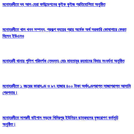
মনোহরদীতে দ্য আল-হেরা ফাউন্ডেশনের কুইক কুইজ প্রতিযোগিতা অনুষ্ঠিত
মনোহরদীতে খাল খনন সম্পন্ন, প্রকল্প ব্যয়ের প্রায় অর্ধেক অর্থ সরকারি কোষাগারে ফেরত
দিলেন ইউএনও
মনোহরদী থানায় পুলিশ পরিদর্শক (তদন্ত) মোঃ মাহতাবুর রহমানের বিদায় সংবর্ধনা অনুষ্ঠিত
মনোহরদীতে ১ বছরের কারাদণ্ড ও ৯৭ হাজার ৪০০ টাকা অর্থদণ্ডপ্রাপ্ত সাজাপ্রাপ্ত আসামি
গ্রেপ্তার।
মনোহরদীতে সাগরদী বাইপাস সড়কে খিদিরপুর ইউনিয়ন ছাত্রদলের বৃক্ষরোপণ কর্মসূচি
অনুষ্ঠিত।