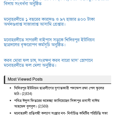
বিদায় সংবর্ধনা অনুষ্ঠিত
মনোহরদীতে ১ বছরের কারাদণ্ড ও ৯৭ হাজার ৪০০ টাকা
অর্থদণ্ডপ্রাপ্ত সাজাপ্রাপ্ত আসামি গ্রেপ্তার।
মনোহরদীতে সাগরদী বাইপাস সড়কে খিদিরপুর ইউনিয়ন
ছাত্রদলের বৃক্ষরোপণ কর্মসূচি অনুষ্ঠিত।
করব মোরা ফল চাষ, সংরক্ষণ করব বারো মাস’ স্লোগানে
মনোহরদীতে ফল মেলা অনুষ্ঠিত।
Most Viewed Posts
খিদিরপুর ইউনিয়ন ছাত্রলীগের যুগান্তকারী পদক্ষেপ রক্ষা পেল স্কুলের
মাঠ।
(2,834)
পবিত্র ঈদুল ফিতরের শুভেচ্ছা জানিয়েছেন সিঙ্গাপুর প্রবাসী নাঈম
আহমেদ বুলবুল।
(2,569)
মনোহরদী প্রতিবন্ধী কল্যাণ সংস্থার নব- নির্বাচিত কমিটির পরিচিতি সভা