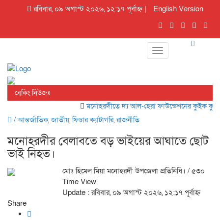
রবিবার, ০৯ অগাস্ট ২০২৬, ১২:১৭ পূর্বাহ্ন |
English Version
Toggle
navigation
ব্রেকিং নিউজঃ
মনোহরদীতে দ্য আল-হেরা ফাউন্ডেশনের কুইক কুইজ প্
/
আন্তর্জাতিক
,
জাতীয়
,
ফিচার ক্যাটাগরি
,
রাজনীতি
মনোহরদীর বেলাবতে বড় ভাইয়ের আঘাতে ছোট
ভাই নিহত।
মোঃ হিমেল মিয়া মনোহরদী উপজেলা প্রতিনিধি।
/ ৫৩০
Time View
Update : রবিবার, ০৯ অগাস্ট ২০২৬, ১২:১৭ পূর্বাহ্ন
Share