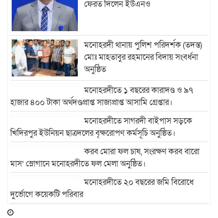
ফেরত দিলেন ইউএনও
মনোহরদী থানায় পুলিশ পরিদর্শক (তদন্ত)
মোঃ মাহতাবুর রহমানের বিদায় সংবর্ধনা
অনুষ্ঠিত
মনোহরদীতে ১ বছরের কারাদণ্ড ও ৯৭
হাজার ৪০০ টাকা অর্থদণ্ডপ্রাপ্ত সাজাপ্রাপ্ত আসামি গ্রেপ্তার।
মনোহরদীতে সাগরদী বাইপাস সড়কে
খিদিরপুর ইউনিয়ন ছাত্রদলের বৃক্ষরোপণ কর্মসূচি অনুষ্ঠিত।
করব মোরা ফল চাষ, সংরক্ষণ করব বারো
মাস’ স্লোগানে মনোহরদীতে ফল মেলা অনুষ্ঠিত।
মনোহরদীতে ২০ বছরের জমি বিরোধে
দুর্ভোগে কয়েকটি পরিবার
মনোহরদীতে মেধাবী শিক্ষার্থীদের বৃত্তি