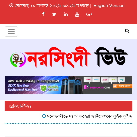
সোমবার, ১০ অগাস্ট ২০২৬, ০৫:২৬ অপরাহ্ন |
English Version
Toggle
navigation
ব্রেকিং নিউজঃ
মনোহরদীতে দ্য আল-হেরা ফাউন্ডেশনের কুইক কুইজ প্রতিযোগি