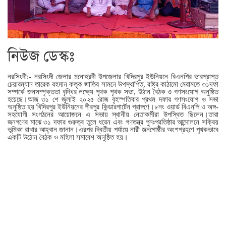
নিউজ ডেস্কঃ
নরসিংদী:- নরসিংদী জেলার মনোহরদী উপজেলার খিদিরপুর ইউনিয়নে বিএনপির ভারপ্রাপ্ত
চেয়ারম্যান তারেক রহমান কতৃক জাতির সামনে উপস্থাপিত, রাষ্ট্র কাঠামো মেরামতে ৩১দফা
সম্পর্কে জনসম্পৃক্ততা বৃদ্ধির লক্ষ্যে পৃথক পৃথক সভা, উঠান বৈঠক ও গণসংযোগ অনুষ্ঠিত
হয়েছে।আজ ৩১ শে জুলাই ২০২৫ রোজ বৃহস্পতিবার প্রথম দফার গণসংযোগ ও সভা
অনুষ্ঠিত হয় খিদিরপুর ইউনিয়নের পীরপুর কিন্ডারগার্টেন প্রাঙ্গণে।৮নং ওয়ার্ড বিএনপি ও অঙ্গ-
সহযোগী সংগঠনের আয়োজনে এ সভায় স্থানীয় নেতাকর্মীরা উপস্থিত ছিলেন।তারা
জনগণের মাঝে ৩১ দফার গুরুত্ব তুলে ধরেন এবং গণতন্ত্র পুনঃপ্রতিষ্ঠার আন্দোলনে সক্রিয়
ভূমিকা রাখার আহ্বান জানান।এরপর দ্বিতীয় পর্যায়ে নারী জনগোষ্ঠীর অংশগ্রহণে পৃথকভাবে
একটি উঠোন বৈঠক ও মহিলা সমাবেশ অনুষ্ঠিত হয়।