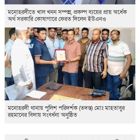
মনোহরদীতে খাল খনন সম্পন্ন, প্রকল্প ব্যয়ের প্রায় অর্ধেক
অর্থ সরকারি কোষাগারে ফেরত দিলেন ইউএনও
মনোহরদী থানায় পুলিশ পরিদর্শক (তদন্ত) মোঃ মাহতাবুর
রহমানের বিদায় সংবর্ধনা অনুষ্ঠিত