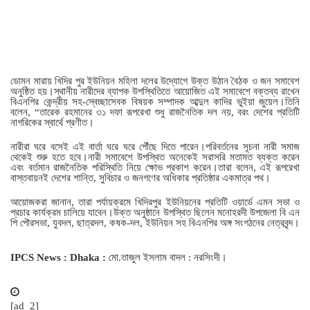
ডোমন মারায় খিদির পুর ইউনিয়ন মহিলা দলের উদ্যোগে উক্ত উঠান বৈঠক ও জন সমাবেশ
অনুষ্ঠিত হয়।স্থানীয় নারীদের ব্যাপক উপস্থিতিতে আয়োজিত এই সমাবেশে বক্তব্য রাখেন
বিএনপির কেন্দ্রীয় সহ-স্বেচ্ছাসেবক বিষয়ক সম্পাদক আব্দুল কাদির ভুইয়া জুয়েল।তিনি
বলেন, “তারেক রহমানের ৩১ দফা রূপরেখা শুধু রাজনৈতিক দল নয়, বরং দেশের প্রতিটি
নাগরিকের স্বার্থে প্রণীত।
নারীরা ঘরে বসেই এই বার্তা ঘরে ঘরে পৌঁছে দিতে পারেন।পরিবর্তনের সূচনা নারী সমাজ
থেকেই শুরু হতে হবে।নারী সমাবেশে উপস্থিত অনেকেই সরাসরি মতামত ব্যক্ত করেন
এবং বর্তমান রাজনৈতিক পরিস্থিতি নিয়ে ক্ষোভ প্রকাশ করেন।তারা বলেন, এই রূপরেখা
বাস্তবায়নই দেশের শান্তি, সুবিচার ও জনগণের অধিকার প্রতিষ্ঠার একমাত্র পথ।
আয়োজকরা জানান, তারা পর্যায়ক্রমে খিদিরপুর ইউনিয়নের প্রতিটি ওয়ার্ডে এমন সভা ও
প্রচার কার্যক্রম চালিয়ে যাবেন।উক্ত অনুষ্ঠানে উপস্থিত ছিলেন মনোহরদী উপজেলা বি এন
পি পৌরসভা, যুবদল, ছাত্রদল, কষক-দল, ইউনিয়ন সহ বিএনপির অঙ্গ সংগঠনের নেত্রবৃন্দ।
IPCS News : Dhaka :
‎মো.তাজুল ইসলাম বাদল : নরসিংদী।
[ad_2]