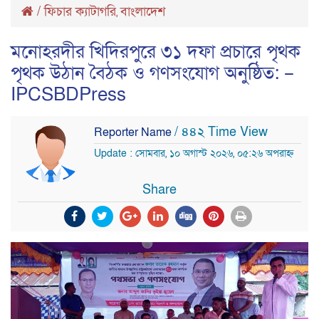
/
ফিচার ক্যাটাগরি
বাংলাদেশ
,
মনোহরদীর খিদিরপুরে ৩১ দফা প্রচারে পৃথক
পৃথক উঠান বৈঠক ও গণসংযোগ অনুষ্ঠিত: –
IPCSBDPress
/ ৪৪২ Time View
Reporter Name
Update : সোমবার, ১০ অগাস্ট ২০২৬, ০৫:২৬ অপরাহ্ন
Share