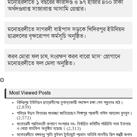
মনোহরদীতে ১ বছরের কারাদণ্ড ও ৯৭ হাজার ৪০০ টাকা
অর্থদণ্ডপ্রাপ্ত সাজাপ্রাপ্ত আসামি গ্রেপ্তার।
মনোহরদীতে সাগরদী বাইপাস সড়কে খিদিরপুর ইউনিয়ন
ছাত্রদলের বৃক্ষরোপণ কর্মসূচি অনুষ্ঠিত।
করব মোরা ফল চাষ, সংরক্ষণ করব বারো মাস’ স্লোগানে
মনোহরদীতে ফল মেলা অনুষ্ঠিত।
Most Viewed Posts
খিদিরপুর ইউনিয়ন ছাত্রলীগের যুগান্তকারী পদক্ষেপ রক্ষা পেল স্কুলের মাঠ।
(2,839)
পবিত্র ঈদুল ফিতরের শুভেচ্ছা জানিয়েছেন সিঙ্গাপুর প্রবাসী নাঈম আহমেদ বুলবুল।
(2,572)
মনোহরদী প্রতিবন্ধী কল্যাণ সংস্থার নব- নির্বাচিত কমিটির পরিচিতি সভা ইফতার
ও দোয়া মাহফিল অনুষ্ঠিত হয়েছে।
(2,313)
মনোহরদীতে বঙ্গবন্ধু স্মৃতি ফুটবল টুর্নামেন্টে প্রধান অতিথি মাননীয় শিল্প মন্ত্রী জনাব