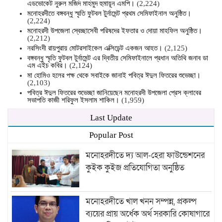
এডভোকেট নুরুল মজিদ মাহমুদ হুমায়ূন এমপি।
(2,224)
মনোহরদীতে বঙ্গবন্ধু স্মৃতি ফুটবল টুর্নামেন্ট প্রথম সেমিফাইনাল অনুষ্ঠিত।
(2,224)
মনোহরদী উপজেলা স্বেচ্ছাসেবী পরিষদের ইফতার ও দোয়া মাহফিল অনুষ্ঠিত।
(2,212)
নরসিংদী রায়পুরায় মোটরসাইকেল এক্সিডেন্ট একজন আহত।
(2,125)
বঙ্গবন্ধু স্মৃতি ফুটবল টুর্নামেন্ট এর দ্বিতীয় সেমিফাইনালে প্রধান অতিথি জনাব ডা
এম এইচ কবির।
(2,124)
মা হোমিও হলের পক্ষ থেকে সবাইকে জানাই পবিত্র ঈদুল ফিতরের শুভেচ্ছা।
(2,103)
পবিত্র ঈদুল ফিতরের শুভেচ্ছা জানিয়েছেন মনোহরদী উপজেলা প্রেস ক্লাবের
সভাপতি কাজী শরিফুল ইসলাম শাকিল।
(1,959)
Last Update
Popular Post
মনোহরদীতে দ্য আল-হেরা ফাউন্ডেশনের
কুইক কুইজ প্রতিযোগিতা অনুষ্ঠিত
মনোহরদীতে খাল খনন সম্পন্ন, প্রকল্প
ব্যয়ের প্রায় অর্ধেক অর্থ সরকারি কোষাগারে