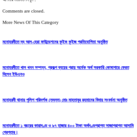
Comments are closed.
More News Of This Category
মনোহরদীতে দ্য আল-হেরা ফাউন্ডেশনের কুইক কুইজ প্রতিযোগিতা অনুষ্ঠিত
মনোহরদীতে খাল খনন সম্পন্ন, প্রকল্প ব্যয়ের প্রায় অর্ধেক অর্থ সরকারি কোষাগারে ফেরত
দিলেন ইউএনও
মনোহরদী থানায় পুলিশ পরিদর্শক (তদন্ত) মোঃ মাহতাবুর রহমানের বিদায় সংবর্ধনা অনুষ্ঠিত
মনোহরদীতে ১ বছরের কারাদণ্ড ও ৯৭ হাজার ৪০০ টাকা অর্থদণ্ডপ্রাপ্ত সাজাপ্রাপ্ত আসামি
গ্রেপ্তার।