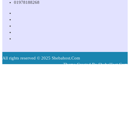
01978188268
All rights reserved © 2025 Shebahost.Com
Theme Created By ShebaHost.Com