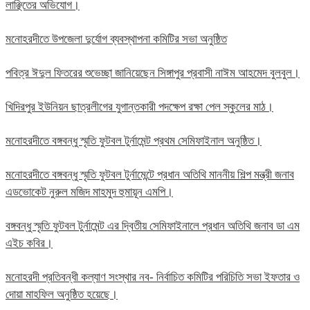
লাঞ্ছিতের অভিযোগ।
মনোহরদীতে উপজেলা দুর্যোগ ব্যবস্থাপনা কমিটির সভা অনুষ্ঠিত
পবিত্র ঈদুল ফিতরের শুভেচ্ছা জানিয়েছেন সিঙ্গাপুর প্রবাসী নাঈম আহমেদ বুলবুল।
খিদিরপুর ইউনিয়ন ছাত্রলীগের যুগান্তকারী পদক্ষেপ রক্ষা পেল স্কুলের মাঠ।
মনোহরদীতে বঙ্গবন্ধু স্মৃতি ফুটবল টুর্নামেন্ট প্রথম সেমিফাইনাল অনুষ্ঠিত।
মনোহরদীতে বঙ্গবন্ধু স্মৃতি ফুটবল টুর্নামেন্টে প্রধান অতিথি মাননীয় শিল্প মন্ত্রী জনাব
এডভোকেট নুরুল মজিদ মাহমুদ হুমায়ূন এমপি।
বঙ্গবন্ধু স্মৃতি ফুটবল টুর্নামেন্ট এর দ্বিতীয় সেমিফাইনালে প্রধান অতিথি জনাব ডা এম
এইচ কবির।
মনোহরদী প্রতিবন্ধী কল্যাণ সংস্থার নব- নির্বাচিত কমিটির পরিচিতি সভা ইফতার ও
দোয়া মাহফিল অনুষ্ঠিত হয়েছে।