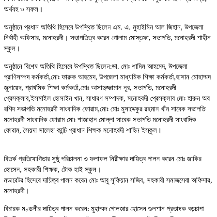
অর্থবহ ও সফল।
অনুষ্ঠানে প্রধান অতিথি হিসেবে উপস্থিত ছিলেন এম. এ. মুহাইমিন আল জিহান, উপজেলা
নির্বাহী অফিসার, মনোহরদী। সভাপতিত্ব করেন গোলাম মোস্তফা, সভাপতি, মনোহরদী শাহীন
স্কুল।
অনুষ্ঠানে বিশেষ অতিথি হিসেবে উপস্থিত ছিলেন:ডা. মোঃ শামিম আহমেদ, উপজেলা
প্রাণিসম্পদ কর্মকর্তা,মোঃ ফারুক আহমেদ, উপজেলা মাধ্যমিক শিক্ষা কর্মকর্তা,হাসান মোহাম্মদ
জুনায়েদ, প্রাথমিক শিক্ষা কর্মকর্তা,মোঃ আসাদুজ্জামান নূর, সভাপতি, মনোহরদী
প্রেসক্লাব,ইসমাইল হোসাইন খান, সাধারণ সম্পাদক, মনোহরদী প্রেসক্লাব মোঃ হারুন অর
রশিদ সভাপতি মনোহরদী সাংবাদিক ফোরাম,মোঃ মোঃ মুসাদ্দেকুর রহমান খাঁন সাবেক সভাপতি
মনোহরদী সাংবাদিক ফোরাম মোঃ শাজাহান মোল্লা সাবেক সভাপতি মনোহরদী সাংবাদিক
ফোরাম, সৈয়দা সালেহা কান্চি প্রাধান শিক্ষক মনোহরদী শাহিন ইস্কুল।
বিতর্ক প্রতিযোগিতার সুষ্ঠু পরিচালনা ও ফলাফল নিরীক্ষার দায়িত্ব পালন করেন মোঃ জাকির
হোসেন, সহকারী শিক্ষক, টোক হাই স্কুল।
মডারেটর হিসেবে দায়িত্ব পালন করেন মোঃ আবু সুফিয়ান সজিব, সহকারী সমাজসেবা অফিসার,
মনোহরদী।
বিচারক মণ্ডলীর দায়িত্ব পালন করেন: মুহাম্মদ গোলজার হোসেন গুলশান প্রভাষক বড়চাপা