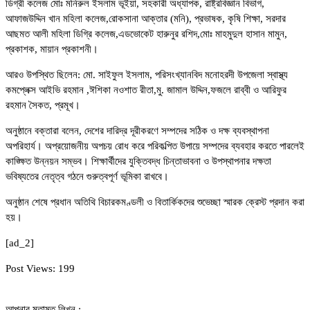
ডিগ্রী কলেজ মোঃ মনিরুল ইসলাম ভূইয়া, সহকারী অধ্যাপক, রাষ্ট্রবিজ্ঞান বিভাগ,
আফাজউদ্দিন খান মহিলা কলেজ,রোকসানা আক্তার (মনি), প্রভাষক, কৃষি শিক্ষা, সরদার
আছমত আলী মহিলা ডিগ্রি কলেজ,এডভোকেট হারুনুর রশিদ,মোঃ মাহমুদুল হাসান মামুন,
প্রকাশক, মায়ান প্রকাশনী।
আরও উপস্থিত ছিলেন: মো. সাইফুল ইসলাম, পরিসংখ্যানবিদ মনোহরদী উপজেলা স্বাস্থ্য
কমপ্লেক্স আইভি রহমান ,ঈশিকা নওশাত রীতা,মু. জামাল উদ্দিন,ফজলে রাব্বী ও আরিফুর
রহমান সৈকত, প্রমূখ।
অনুষ্ঠানে বক্তারা বলেন, দেশের দারিদ্র দূরীকরণে সম্পদের সঠিক ও দক্ষ ব্যবস্থাপনা
অপরিহার্য। অপ্রয়োজনীয় অপচয় রোধ করে পরিকল্পিত উপায়ে সম্পদের ব্যবহার করতে পারলেই
কাঙ্ক্ষিত উন্নয়ন সম্ভব। শিক্ষার্থীদের যুক্তিবদ্ধ চিন্তাভাবনা ও উপস্থাপনার দক্ষতা
ভবিষ্যতের নেতৃত্ব গঠনে গুরুত্বপূর্ণ ভূমিকা রাখবে।
অনুষ্ঠান শেষে প্রধান অতিথি বিচারকমণ্ডলী ও বিতার্কিকদের শুভেচ্ছা স্মারক ক্রেস্ট প্রদান করা
হয়।
[ad_2]
Post Views:
199
আপনার মতামত লিখুন :