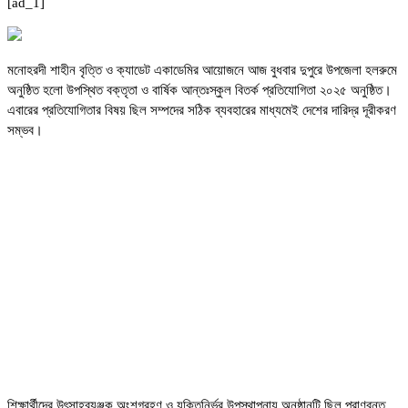
[ad_1]
মনোহরদী শাহীন বৃত্তি ও ক্যাডেট একাডেমির আয়োজনে আজ বুধবার দুপুরে উপজেলা হলরুমে
অনুষ্ঠিত হলো উপস্থিত বক্তৃতা ও বার্ষিক আন্তঃস্কুল বিতর্ক প্রতিযোগিতা ২০২৫ অনুষ্ঠিত।
এবারের প্রতিযোগিতার বিষয় ছিল সম্পদের সঠিক ব্যবহারের মাধ্যমেই দেশের দারিদ্র দূরীকরণ
সম্ভব।
শিক্ষার্থীদের উৎসাহব্যঞ্জক অংশগ্রহণ ও যুক্তিনির্ভর উপস্থাপনায় অনুষ্ঠানটি ছিল প্রাণবন্ত,