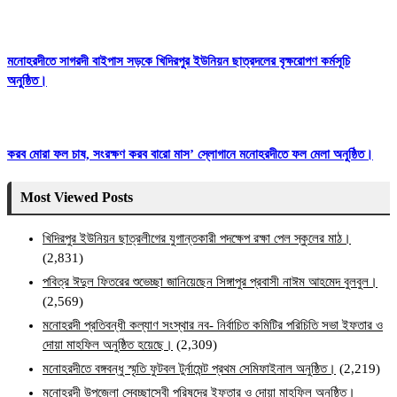
মনোহরদীতে সাগরদী বাইপাস সড়কে খিদিরপুর ইউনিয়ন ছাত্রদলের বৃক্ষরোপণ কর্মসূচি
অনুষ্ঠিত।
করব মোরা ফল চাষ, সংরক্ষণ করব বারো মাস’ স্লোগানে মনোহরদীতে ফল মেলা অনুষ্ঠিত।
Most Viewed Posts
খিদিরপুর ইউনিয়ন ছাত্রলীগের যুগান্তকারী পদক্ষেপ রক্ষা পেল স্কুলের মাঠ।
(2,831)
পবিত্র ঈদুল ফিতরের শুভেচ্ছা জানিয়েছেন সিঙ্গাপুর প্রবাসী নাঈম আহমেদ বুলবুল।
(2,569)
মনোহরদী প্রতিবন্ধী কল্যাণ সংস্থার নব- নির্বাচিত কমিটির পরিচিতি সভা ইফতার ও
দোয়া মাহফিল অনুষ্ঠিত হয়েছে।
(2,309)
মনোহরদীতে বঙ্গবন্ধু স্মৃতি ফুটবল টুর্নামেন্ট প্রথম সেমিফাইনাল অনুষ্ঠিত।
(2,219)
মনোহরদী উপজেলা স্বেচ্ছাসেবী পরিষদের ইফতার ও দোয়া মাহফিল অনুষ্ঠিত।