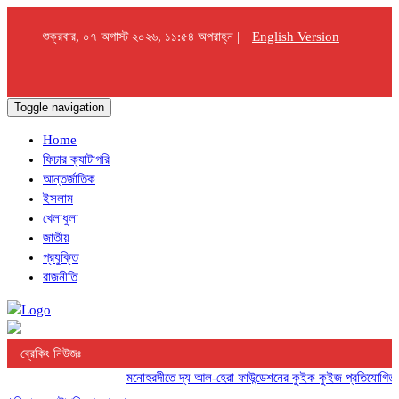
শুক্রবার, ০৭ অগাস্ট ২০২৬, ১১:৫৪ অপরাহ্ন |
English Version
Toggle navigation
Home
ফিচার ক্যাটাগরি
আন্তর্জাতিক
ইসলাম
খেলাধুলা
জাতীয়
প্রযুক্তি
রাজনীতি
ব্রেকিং নিউজঃ
মনোহরদীতে দ্য আল-হেরা ফাউন্ডেশনের কুইক কুইজ প্রতিযোগিতা অনুষ