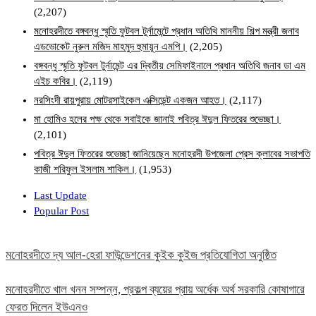
(2,207)
মনোহরদীতে বঙ্গবন্ধু স্মৃতি ফুটবল টুর্নামেন্টে প্রধান অতিথি মাননীয় শিল্প মন্ত্রী জনাব
এডভোকেট নুরুল মজিদ মাহমুদ হুমায়ূন এমপি।
(2,205)
বঙ্গবন্ধু স্মৃতি ফুটবল টুর্নামেন্ট এর দ্বিতীয় সেমিফাইনালে প্রধান অতিথি জনাব ডা এম
এইচ কবির।
(2,119)
নরসিংদী রায়পুরায় মোটরসাইকেল এক্সিডেন্ট একজন আহত।
(2,117)
মা হোমিও হলের পক্ষ থেকে সবাইকে জানাই পবিত্র ঈদুল ফিতরের শুভেচ্ছা।
(2,101)
পবিত্র ঈদুল ফিতরের শুভেচ্ছা জানিয়েছেন মনোহরদী উপজেলা প্রেস ক্লাবের সভাপতি
কাজী শরিফুল ইসলাম শাকিল।
(1,953)
Last Update
Popular Post
মনোহরদীতে দ্য আল-হেরা ফাউন্ডেশনের কুইক কুইজ প্রতিযোগিতা অনুষ্ঠিত
মনোহরদীতে খাল খনন সম্পন্ন, প্রকল্প ব্যয়ের প্রায় অর্ধেক অর্থ সরকারি কোষাগারে
ফেরত দিলেন ইউএনও