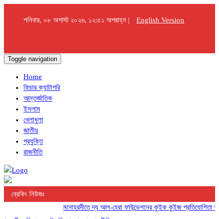
শনিবার, ০৮ অগাস্ট ২০২৬, ১২:৫১ অপরাহ্ন |
English Version
Toggle navigation
Home
ফিচার ক্যাটাগরি
আন্তর্জাতিক
ইসলাম
খেলাধুলা
জাতীয়
প্রযুক্তি
রাজনীতি
ব্রেকিং নিউজঃ
মনোহরদীতে দ্য আল-হেরা ফাউন্ডেশনের কুইক কুইজ প্রতিযোগিতা অনুষ্ঠ