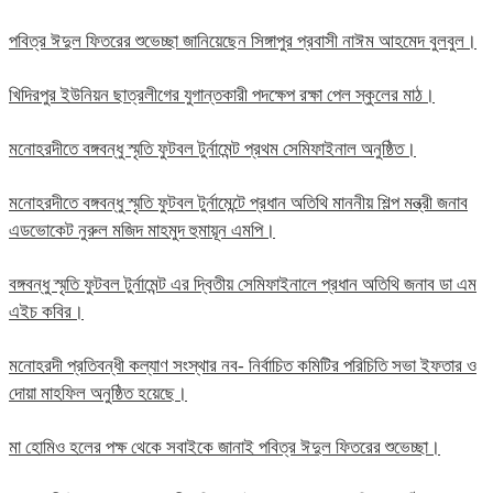
পবিত্র ঈদুল ফিতরের শুভেচ্ছা জানিয়েছেন সিঙ্গাপুর প্রবাসী নাঈম আহমেদ বুলবুল।
খিদিরপুর ইউনিয়ন ছাত্রলীগের যুগান্তকারী পদক্ষেপ রক্ষা পেল স্কুলের মাঠ।
মনোহরদীতে বঙ্গবন্ধু স্মৃতি ফুটবল টুর্নামেন্ট প্রথম সেমিফাইনাল অনুষ্ঠিত।
মনোহরদীতে বঙ্গবন্ধু স্মৃতি ফুটবল টুর্নামেন্টে প্রধান অতিথি মাননীয় শিল্প মন্ত্রী জনাব
এডভোকেট নুরুল মজিদ মাহমুদ হুমায়ূন এমপি।
বঙ্গবন্ধু স্মৃতি ফুটবল টুর্নামেন্ট এর দ্বিতীয় সেমিফাইনালে প্রধান অতিথি জনাব ডা এম
এইচ কবির।
মনোহরদী প্রতিবন্ধী কল্যাণ সংস্থার নব- নির্বাচিত কমিটির পরিচিতি সভা ইফতার ও
দোয়া মাহফিল অনুষ্ঠিত হয়েছে।
মা হোমিও হলের পক্ষ থেকে সবাইকে জানাই পবিত্র ঈদুল ফিতরের শুভেচ্ছা।