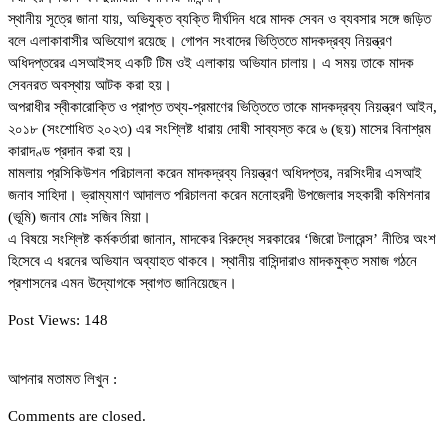
স্থানীয় সূত্রে জানা যায়, অভিযুক্ত ব্যক্তি দীর্ঘদিন ধরে মাদক সেবন ও ব্যবসার সঙ্গে জড়িত
বলে এলাকাবাসীর অভিযোগ রয়েছে। গোপন সংবাদের ভিত্তিতে মাদকদ্রব্য নিয়ন্ত্রণ
অধিদপ্তরের এসআইসহ একটি টিম ওই এলাকায় অভিযান চালায়। এ সময় তাকে মাদক
সেবনরত অবস্থায় আটক করা হয়।
অপরাধীর স্বীকারোক্তি ও প্রাপ্ত তথ্য-প্রমাণের ভিত্তিতে তাকে মাদকদ্রব্য নিয়ন্ত্রণ আইন,
২০১৮ (সংশোধিত ২০২৩) এর সংশ্লিষ্ট ধারায় দোষী সাব্যস্ত করে ৬ (ছয়) মাসের বিনাশ্রম
কারাদণ্ড প্রদান করা হয়।
মামলায় প্রসিকিউশন পরিচালনা করেন মাদকদ্রব্য নিয়ন্ত্রণ অধিদপ্তর, নরসিংদীর এসআই
জনাব সাহিদা। ভ্রাম্যমাণ আদালত পরিচালনা করেন মনোহরদী উপজেলার সহকারী কমিশনার
(ভূমি) জনাব মোঃ সজিব মিয়া।
এ বিষয়ে সংশ্লিষ্ট কর্মকর্তারা জানান, মাদকের বিরুদ্ধে সরকারের ‘জিরো টলারেন্স’ নীতির অংশ
হিসেবে এ ধরনের অভিযান অব্যাহত থাকবে। স্থানীয় বাসিন্দারাও মাদকমুক্ত সমাজ গঠনে
প্রশাসনের এমন উদ্যোগকে স্বাগত জানিয়েছেন।
Post Views:
148
আপনার মতামত লিখুন :
Comments are closed.