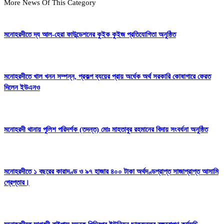
More News Of This Category
মনোহরদীতে দ্য আল-হেরা ফাউন্ডেশনের কুইক কুইজ প্রতিযোগিতা অনুষ্ঠিত
মনোহরদীতে খাল খনন সম্পন্ন, প্রকল্প ব্যয়ের প্রায় অর্ধেক অর্থ সরকারি কোষাগারে ফেরত
দিলেন ইউএনও
মনোহরদী থানায় পুলিশ পরিদর্শক (তদন্ত) মোঃ মাহতাবুর রহমানের বিদায় সংবর্ধনা অনুষ্ঠিত
মনোহরদীতে ১ বছরের কারাদণ্ড ও ৯৭ হাজার ৪০০ টাকা অর্থদণ্ডপ্রাপ্ত সাজাপ্রাপ্ত আসামি
গ্রেপ্তার।