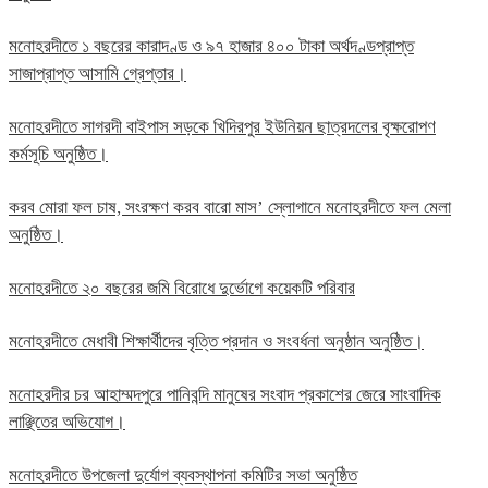
মনোহরদীতে ১ বছরের কারাদণ্ড ও ৯৭ হাজার ৪০০ টাকা অর্থদণ্ডপ্রাপ্ত
সাজাপ্রাপ্ত আসামি গ্রেপ্তার।
মনোহরদীতে সাগরদী বাইপাস সড়কে খিদিরপুর ইউনিয়ন ছাত্রদলের বৃক্ষরোপণ
কর্মসূচি অনুষ্ঠিত।
করব মোরা ফল চাষ, সংরক্ষণ করব বারো মাস’ স্লোগানে মনোহরদীতে ফল মেলা
অনুষ্ঠিত।
মনোহরদীতে ২০ বছরের জমি বিরোধে দুর্ভোগে কয়েকটি পরিবার
মনোহরদীতে মেধাবী শিক্ষার্থীদের বৃত্তি প্রদান ও সংবর্ধনা অনুষ্ঠান অনুষ্ঠিত।
মনোহরদীর চর আহাম্মদপুরে পানিবন্দি মানুষের সংবাদ প্রকাশের জেরে সাংবাদিক
লাঞ্ছিতের অভিযোগ।
মনোহরদীতে উপজেলা দুর্যোগ ব্যবস্থাপনা কমিটির সভা অনুষ্ঠিত