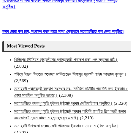
মনোহরদীতে সাগরদী বাইপাস সড়কে খিদিরপুর ইউনিয়ন ছাত্রদলের বৃক্ষরোপণ কর্মসূচি
অনুষ্ঠিত।
করব মোরা ফল চাষ, সংরক্ষণ করব বারো মাস’ স্লোগানে মনোহরদীতে ফল মেলা অনুষ্ঠিত।
Most Viewed Posts
খিদিরপুর ইউনিয়ন ছাত্রলীগের যুগান্তকারী পদক্ষেপ রক্ষা পেল স্কুলের মাঠ।
(2,832)
পবিত্র ঈদুল ফিতরের শুভেচ্ছা জানিয়েছেন সিঙ্গাপুর প্রবাসী নাঈম আহমেদ বুলবুল।
(2,569)
মনোহরদী প্রতিবন্ধী কল্যাণ সংস্থার নব- নির্বাচিত কমিটির পরিচিতি সভা ইফতার ও
দোয়া মাহফিল অনুষ্ঠিত হয়েছে।
(2,309)
মনোহরদীতে বঙ্গবন্ধু স্মৃতি ফুটবল টুর্নামেন্ট প্রথম সেমিফাইনাল অনুষ্ঠিত।
(2,220)
মনোহরদীতে বঙ্গবন্ধু স্মৃতি ফুটবল টুর্নামেন্টে প্রধান অতিথি মাননীয় শিল্প মন্ত্রী জনাব
এডভোকেট নুরুল মজিদ মাহমুদ হুমায়ূন এমপি।
(2,219)
মনোহরদী উপজেলা স্বেচ্ছাসেবী পরিষদের ইফতার ও দোয়া মাহফিল অনুষ্ঠিত।
(2,207)