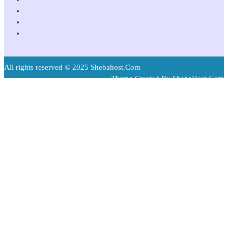
All rights reserved © 2025 Shebahost.Com
Theme Created By ShebaHost.Com