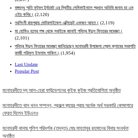
বঙ্গবন্ধু স্মৃতি ফুটবল টুর্নামেন্ট এর দ্বিতীয় সেমিফাইনালে প্রধান অতিথি জনাব ডা এম
এইচ কবির।
(2,120)
নরসিংদী রায়পুরায় মোটরসাইকেল এক্সিডেন্ট একজন আহত।
(2,119)
মা হোমিও হলের পক্ষ থেকে সবাইকে জানাই পবিত্র ঈদুল ফিতরের শুভেচ্ছা।
(2,101)
পবিত্র ঈদুল ফিতরের শুভেচ্ছা জানিয়েছেন মনোহরদী উপজেলা প্রেস ক্লাবের সভাপতি
কাজী শরিফুল ইসলাম শাকিল।
(1,954)
Last Update
Popular Post
মনোহরদীতে দ্য আল-হেরা ফাউন্ডেশনের কুইক কুইজ প্রতিযোগিতা অনুষ্ঠিত
মনোহরদীতে খাল খনন সম্পন্ন, প্রকল্প ব্যয়ের প্রায় অর্ধেক অর্থ সরকারি কোষাগারে
ফেরত দিলেন ইউএনও
মনোহরদী থানায় পুলিশ পরিদর্শক (তদন্ত) মোঃ মাহতাবুর রহমানের বিদায় সংবর্ধনা
অনুষ্ঠিত