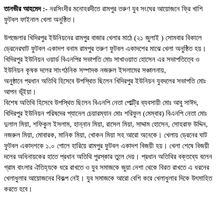
তানভীর আহমেদ :-
নরসিংদীর মনোহরদীতে রামপুর তরুণ যুব সংঘের আয়োজনে ফ্রি খাশি
ফুটবল ফাইনাল খেলা অনুষ্ঠিত।
উপজেলার খিদিরপুর ইউনিয়নের রামপুর বাজার খেলার মাঠে (২১ জুলাই ) সোমবার বিকালে
ড্রেনেরঘাট ফুটবল একাদশ বনাম রামপুর তরুণ ফুটবল একাদশের মাঝে খেলা অনুষ্ঠিত হয়।
খিদিরপুর ইউনিয়ন ওয়ার্ড বিএনপির সভাপতি মোঃ সাখাওয়াত হোসেন এর সভাপতিত্বে ও
ইউনিয়ন কৃষক দলের সাংগঠনিক সম্পাদক নজরুল ইসলামের সঞ্চালনায়,
অনুষ্ঠানে প্রধান অতিথি হিসেবে উপস্থিত ছিলেন খিদিরপুর ইউনিয়ন যুবদলের সভাপতি মোঃ
আপন ভূঁইয়া।
বিশেষ অতিথি হিসেবে উপস্থিত ছিলেন বিএনপি নেতা পোল্ট্রি ব্যবসায়ী মোঃ আবু সাঈদ,
খিদিরপুর ইউনিয়ন পরিষদের প্যানেল চেয়ারম্যান মোঃ শরিফুল (মেম্বার) বিএনপি নেতা মোঃ
দুলাল মিয়া, শফিকুল ইসলাম, হান্নান মিয়া, রাসেল মিয়া, সাদ্দাম হোসেন, সোহরাফ উদ্দিন,
নজরুল মিয়া, মোবারক, মানিক মিয়া, খোকন মিয়া সহ আরো অনেকে। খেলায় ড্রেনের ঘাট
ফুটবল একাদশকে ১.০ গোলে হারিয়ে রামপুর ফুটবল একাদশ বিজয়ী হয়। খেলা শেষে বিজয়ী
দলের অধিনায়কের হাতে প্রধান অতিথি পুরস্কার তুলে দেয়। প্রধান অতিথির বক্তব্যে বলেন
গ্রাম বাংলার ঐতিহ্যকে ধরে রাখতে ও যুব সমাজকে জুয়া নেশা থেকে বিরত রাখতে এ ধরনের
খেলাধুলার আয়োজনের বিকল্প নেই। যুব সমাজকে আরো বেশি করে খেলাধুলার দিকে উৎসাহিত
করতে হবে।