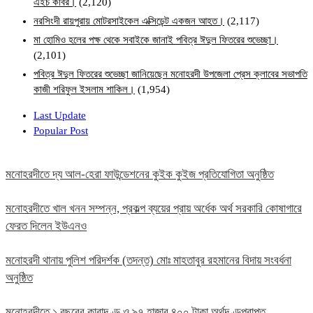
এইচ কবির।
(2,120)
নরসিংদী রায়পুরায় মোটরসাইকেল এক্সিডেন্ট একজন আহত।
(2,117)
মা হোমিও হলের পক্ষ থেকে সবাইকে জানাই পবিত্র ঈদুল ফিতরের শুভেচ্ছা।
(2,101)
পবিত্র ঈদুল ফিতরের শুভেচ্ছা জানিয়েছেন মনোহরদী উপজেলা প্রেস ক্লাবের সভাপতি
কাজী শরিফুল ইসলাম শাকিল।
(1,954)
Last Update
Popular Post
মনোহরদীতে দ্য আল-হেরা ফাউন্ডেশনের কুইক কুইজ প্রতিযোগিতা অনুষ্ঠিত
মনোহরদীতে খাল খনন সম্পন্ন, প্রকল্প ব্যয়ের প্রায় অর্ধেক অর্থ সরকারি কোষাগারে
ফেরত দিলেন ইউএনও
মনোহরদী থানায় পুলিশ পরিদর্শক (তদন্ত) মোঃ মাহতাবুর রহমানের বিদায় সংবর্ধনা
অনুষ্ঠিত
মনোহরদীতে ১ বছরের কারাদণ্ড ও ৯৭ হাজার ৪০০ টাকা অর্থদণ্ডপ্রাপ্ত