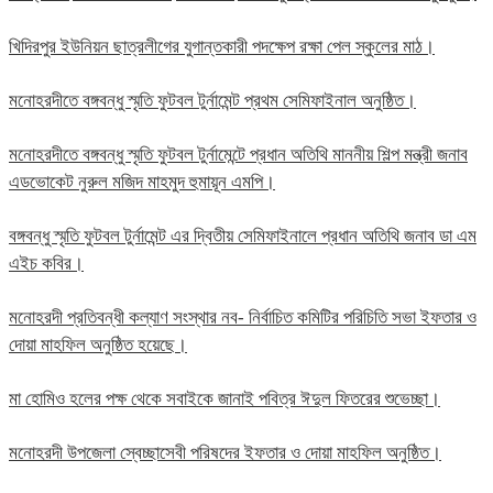
খিদিরপুর ইউনিয়ন ছাত্রলীগের যুগান্তকারী পদক্ষেপ রক্ষা পেল স্কুলের মাঠ।
মনোহরদীতে বঙ্গবন্ধু স্মৃতি ফুটবল টুর্নামেন্ট প্রথম সেমিফাইনাল অনুষ্ঠিত।
মনোহরদীতে বঙ্গবন্ধু স্মৃতি ফুটবল টুর্নামেন্টে প্রধান অতিথি মাননীয় শিল্প মন্ত্রী জনাব
এডভোকেট নুরুল মজিদ মাহমুদ হুমায়ূন এমপি।
বঙ্গবন্ধু স্মৃতি ফুটবল টুর্নামেন্ট এর দ্বিতীয় সেমিফাইনালে প্রধান অতিথি জনাব ডা এম
এইচ কবির।
মনোহরদী প্রতিবন্ধী কল্যাণ সংস্থার নব- নির্বাচিত কমিটির পরিচিতি সভা ইফতার ও
দোয়া মাহফিল অনুষ্ঠিত হয়েছে।
মা হোমিও হলের পক্ষ থেকে সবাইকে জানাই পবিত্র ঈদুল ফিতরের শুভেচ্ছা।
মনোহরদী উপজেলা স্বেচ্ছাসেবী পরিষদের ইফতার ও দোয়া মাহফিল অনুষ্ঠিত।