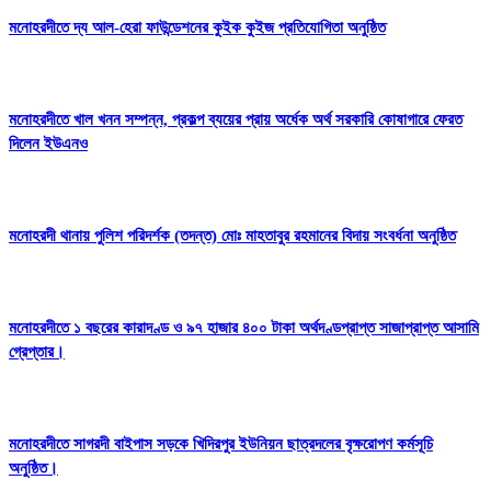
মনোহরদীতে দ্য আল-হেরা ফাউন্ডেশনের কুইক কুইজ প্রতিযোগিতা অনুষ্ঠিত
মনোহরদীতে খাল খনন সম্পন্ন, প্রকল্প ব্যয়ের প্রায় অর্ধেক অর্থ সরকারি কোষাগারে ফেরত
দিলেন ইউএনও
মনোহরদী থানায় পুলিশ পরিদর্শক (তদন্ত) মোঃ মাহতাবুর রহমানের বিদায় সংবর্ধনা অনুষ্ঠিত
মনোহরদীতে ১ বছরের কারাদণ্ড ও ৯৭ হাজার ৪০০ টাকা অর্থদণ্ডপ্রাপ্ত সাজাপ্রাপ্ত আসামি
গ্রেপ্তার।
মনোহরদীতে সাগরদী বাইপাস সড়কে খিদিরপুর ইউনিয়ন ছাত্রদলের বৃক্ষরোপণ কর্মসূচি
অনুষ্ঠিত।